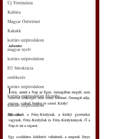
Új Történelem
Kultúra
Magyar Őstörténet
Kakukk
kortárs szépirodalom
Adventre
magyar nyelv
kortárs szépirodalom
EU bürokrácia
emlékezés
kortárs szépirodalom
I
sten, amint a Nap az Égen, önmagában megáll, nem 
kortárs szépirodalom filozófia
szenved szükséget, nem ismer félelmet. Önmagát adja, 
ragyog, szabad, boldog és szeret. Király!
kortárs szépirodalom
filozófia
Mi ennek a Fény-Királynak, a királyi gyermekei 
vagyunk. Fény-Királyfiak és Fény-Királyleányok. Ő a 
Nap és mi a sugarai.
Egy csodálatos küldetést vállaltunk, a magunk fénye 