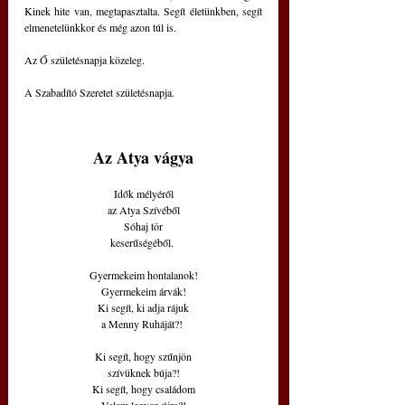
Kinek hite van, megtapasztalta. Segít életünkben, segít 
elmenetelünkkor és még azon túl is.
Az Ő születésnapja közeleg.
A Szabadító Szeretet születésnapja.
Az Atya vágya
Idők mélyéről
az Atya Szívéből
Sóhaj tör
keserűségéből. 
Gyermekeim hontalanok!
Gyermekeim árvák!
Ki segít, ki adja rájuk
a Menny Ruháját?! 
Ki segít, hogy szűnjön
szívüknek búja?!
Ki segít, hogy családom
Velem legyen újra?!