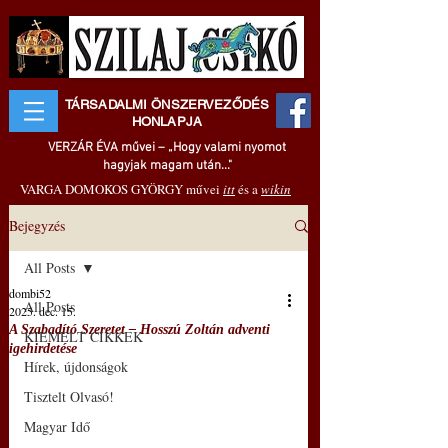
TÁRSADALMI ÖNSZERVEZŐDÉS
HONLAPJA
VERZÁR ÉVA művei – „Hogy valami nyomot
hagyjak magam után..."
VARGA DOMOKOS GYÖRGY művei
itt
és a
wikin
Bejegyzés
All Posts
dombi52
All Posts
2025. dec. 15.
A Szabadító Szeretet ‒ Hosszú Zoltán adventi
KIEMELT CIKKEK
igehirdetése
Hírek, újdonságok
Tisztelt Olvasó!
Magyar Idő