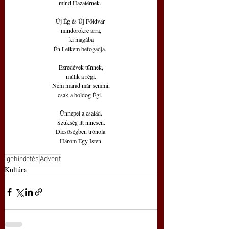
mind Hazatérnek. 
Új Ég és Új Földvár 
mindörökre arra,
ki magába
Én Lelkem befogadja. 
Ezredévek tűnnek,
múlik a régi.
Nem marad már semmi,
csak a boldog Égi. 
Ünnepel a család.
Szükség itt nincsen.
Dicsőségben trónola 
Három Egy Isten.
igehirdetés
Advent
Kultúra