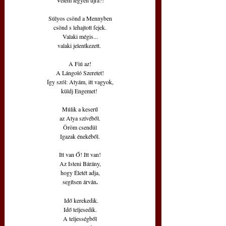
Súlyos csönd a Mennyben
csönd s lehajtott fejek.
Valaki mégis...
valaki jelentkezett. 
A Fiú az!
A Lángoló Szeretet!
Így szól: Atyám, itt vagyok,
küldj Engemet! 
Múlik a keserű
az Atya szívéből.
Öröm csendül
Igazak énekéből.
Itt van Ő! Itt van!
Az Isteni Bárány,
hogy Életét adja,
segítsen árván
.
 Idő kerekedik.
Idő teljesedik.
A teljességből