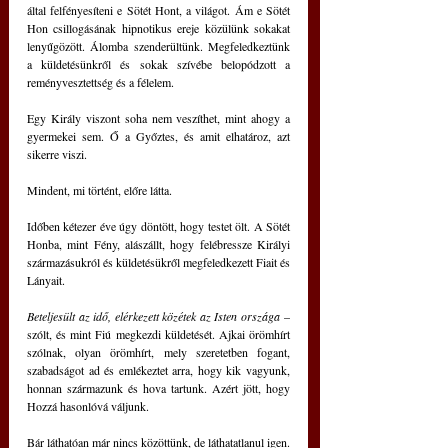
által felfényesíteni e Sötét Hont, a világot. Ám e Sötét 
Hon csillogásának hipnotikus ereje közülünk sokakat 
lenyűgözött. Álomba szenderültünk. Megfeledkeztünk 
a küldetésünkről és sokak szívébe belopódzott a 
reményvesztettség és a félelem.
Egy Király viszont soha nem veszíthet, mint ahogy a 
gyermekei sem. Ő a Győztes, és amit elhatároz, azt 
sikerre viszi.
Mindent, mi történt, előre látta.
Időben kétezer éve úgy döntött, hogy testet ölt. A Sötét 
Honba, mint Fény, alászállt, hogy felébressze Királyi 
származásukról és küldetésükről megfeledkezett Fiait és 
Lányait.
Beteljesült az idő, elérkezett közétek az Isten országa
 – 
szólt, és mint Fiú megkezdi küldetését. Ajkai örömhírt 
szólnak, olyan örömhírt, mely szeretetben fogant, 
szabadságot ad és emlékeztet arra, hogy kik vagyunk, 
honnan származunk és hova tartunk. Azért jött, hogy 
Hozzá hasonlóvá váljunk.
Bár láthatóan már nincs közöttünk, de láthatatlanul igen. 