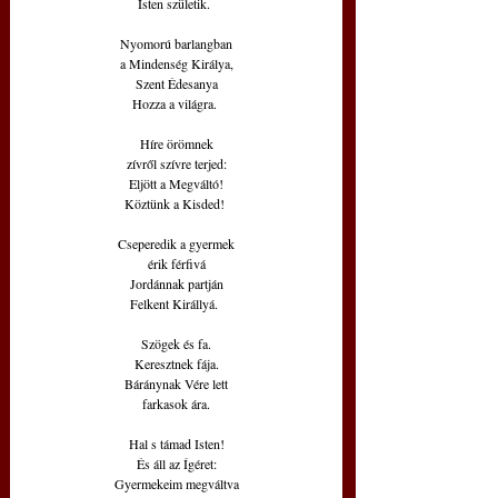
Isten születik. 
Nyomorú barlangban
a Mindenség Királya,
Szent Édesanya
Hozza a világra. 
Híre örömnek
zívről szívre terjed:
Eljött a Megváltó!
Köztünk a Kisded! 
Cseperedik a gyermek
érik férfivá
Jordánnak partján
Felkent Királlyá. 
Szögek és fa.
Keresztnek fája.
Báránynak Vére lett
farkasok ára.
Hal s támad Isten!
És áll az Ígéret:
Gyermekeim megváltva