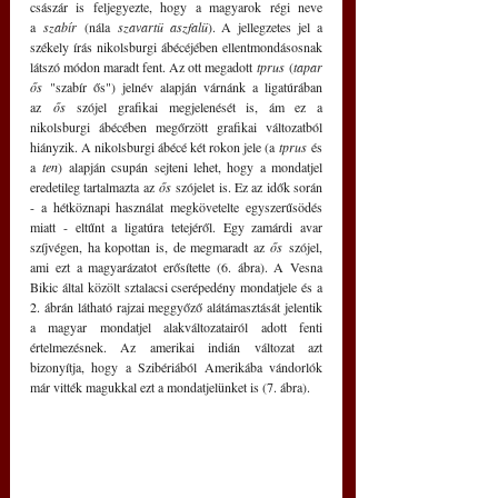
császár is feljegyezte, hogy a magyarok régi neve 
a 
szabír
 (nála 
szavartü aszfalü
). A jellegzetes jel a 
székely írás nikolsburgi ábécéjében ellentmondásosnak 
látszó módon maradt fent. Az ott megadott 
tprus
 (
tapar 
ős
 "szabír ős") jelnév alapján várnánk a ligatúrában 
az 
ős
 szójel grafikai megjelenését is, ám ez a 
nikolsburgi ábécében megőrzött grafikai változatból 
hiányzik. A nikolsburgi ábécé két rokon jele (a 
tprus
 és 
a 
ten
) alapján csupán sejteni lehet, hogy a mondatjel 
eredetileg tartalmazta az 
ős
 szójelet is. Ez az idők során 
- a hétköznapi használat megkövetelte egyszerűsödés 
miatt - eltűnt a ligatúra tetejéről. Egy zamárdi avar 
szíjvégen, ha kopottan is, de megmaradt az 
ős
 szójel, 
ami ezt a magyarázatot erősítette (6. ábra). A Vesna 
Bikic által közölt sztalacsi cserépedény mondatjele és a 
2. ábrán látható rajzai meggyőző alátámasztását jelentik 
a magyar mondatjel alakváltozatairól adott fenti 
értelmezésnek. Az amerikai indián változat azt 
bizonyítja, hogy a Szibériából Amerikába vándorlók 
már vitték magukkal ezt a mondatjelünket is (7. ábra). 