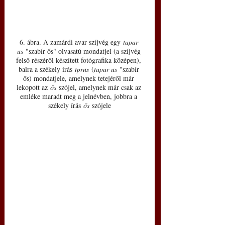
6. ábra. A zamárdi avar szíjvég egy 
tapar 
us
 "szabír ős" olvasatú mondatjel (a szíjvég 
felső részéről készített fotógrafika középen), 
balra a székely írás 
tprus
 (
tapar us
 "szabír 
ős) mondatjele, amelynek tetejéről már 
lekopott az 
ős
 szójel, amelynek már csak az 
emléke maradt meg a jelnévben, jobbra a 
székely írás 
ős
 szójele