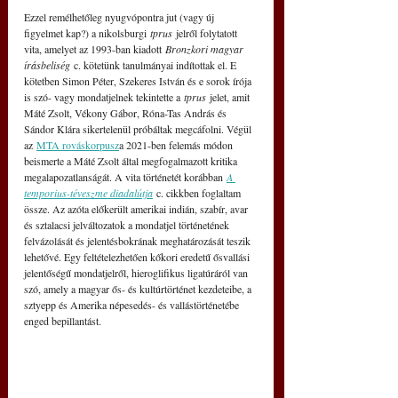
Ezzel remélhetőleg nyugvópontra jut (vagy új 
figyelmet kap?) a nikolsburgi 
tprus
 jelről folytatott 
vita, amelyet az 1993-ban kiadott 
Bronzkori magyar 
írásbeliség
 c. kötetünk tanulmányai indítottak el. E 
kötetben Simon Péter, Szekeres István és e sorok írója 
is szó- vagy mondatjelnek tekintette a 
tprus
 jelet, amit 
Máté Zsolt, Vékony Gábor, Róna-Tas András és 
Sándor Klára sikertelenül próbáltak megcáfolni. Végül 
az 
MTA rováskorpusz
a 2021-ben felemás módon 
beismerte a Máté Zsolt által megfogalmazott kritika 
megalapozatlanságát. A vita történetét korábban 
A 
temporius-téveszme diadalútja
 c. cikkben foglaltam 
össze. Az azóta előkerült amerikai indián, szabír, avar 
és sztalacsi jelváltozatok a mondatjel történetének 
felvázolását és jelentésbokrának meghatározását teszik 
lehetővé. Egy feltételezhetően kőkori eredetű ősvallási 
jelentőségű mondatjelről, hieroglifikus ligatúráról van 
szó, amely a magyar ős- és kultúrtörténet kezdeteibe, a 
sztyepp és Amerika népesedés- és vallástörténetébe 
enged bepillantást.  