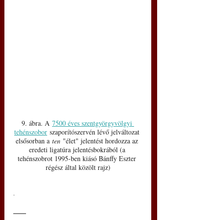
9. ábra. A 
7500 éves szentgyörgyvölgyi 
tehénszobor
 szaporítószervén lévő jelváltozat 
elsősorban a 
ten
 "élet" jelentést hordozza az 
eredeti ligatúra jelentésbokrából (a 
tehénszobrot 1995-ben kiásó Bánffy Eszter 
régész által közölt rajz)
.