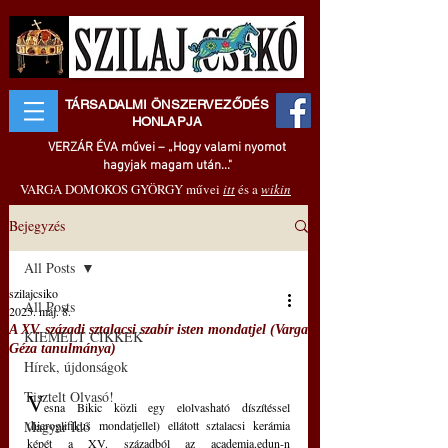
TÁRSADALMI ÖNSZERVEZŐDÉS
HONLAPJA
VERZÁR ÉVA művei – „Hogy valami nyomot
hagyjak magam után..."
VARGA DOMOKOS GYÖRGY művei
itt
és a
wikin
Bejegyzés
All Posts
szilajcsiko
All Posts
2025. máj. 8.
A XV. századi sztalacsi szabír isten mondatjel (Varga
KIEMELT CIKKEK
Géza tanulmánya)
Hírek, újdonságok
Tisztelt Olvasó!
V
esna Bikic közli egy elolvasható díszítéssel 
Magyar Idő
(hieroglifikus mondatjellel) ellátott sztalacsi kerámia 
képét a XV. századból az academia.edun-n 