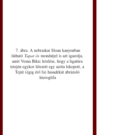
 7. ábra. A nebraskai Sloan kanyonban 
látható 
Tapar ős
 mondatjel is azt igazolja, 
amit Vesna Bikic közlése, hogy a ligatúra 
tetején egykor létezett egy azóta lekopott, a 
Tejút (égig érő fa) hasadékát ábrázoló 
hieroglifa