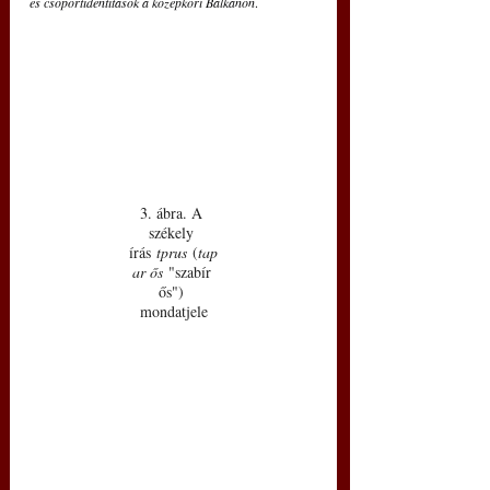
és csoportidentitások a középkori Balkánon
. 
3. ábra. A 
székely 
írás 
tprus
 (
tap
ar ős
 "szabír 
ős") 
mondatjele