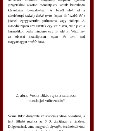
(szójelekből alkotott mondatjelet) látunk különböző 
készültségi fokozatokban. A balról első jel a 
nikolsburgi székely ábécé 
tprus
 (
tapar ős
 "szabír ős") 
jelének legegyszerűbb párhuzama, vagy előképe. A 
második rajzon erre rátettek egy 
ten
 "isten, élet" jelet, a 
harmadikon pedig minderre egy 
ős
 jelet is. Végül így 
az olvasat szabályosan 
tapar ős ten
, mai 
magyarsággal 
szabír isten
. 
2. ábra. Vesna Bikic rajza a sztalacsi 
mondatjel változatairól
Vesna Bikic dolgozata az academia.edu-n olvasható, a 
fent látható grafika az ő 3. ábrájának a részlete. 
Dolgozatának címe magyarul: 
Sgraffito kerámiadíszítés 