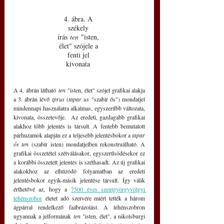
4. ábra. A 
székely 
írás 
ten
 "isten, 
élet" szójele a 
fenti jel 
kivonata 
A 4. ábrán látható 
ten
 "isten, élet" szójel grafikai alakja 
a 3. ábrán lévő 
tprus
 (
tapar us
 "szabír ős") mondatjel 
mindennapi használatra alkalmas, egyszerűbb változata, 
kivonata, összetevője.  Az eredeti, gazdagabb grafikai 
alakhoz több jelentés is társult. A fentebb bemutatott 
párhuzamok alapján ez a teljesebb jelentésbokor a 
tapar 
ős ten
 (szabír isten) mondatjelben rekonstruálható. A 
grafikai összetétel szétválásakor, egyszerűsödésekor ez 
a korábbi összetett jelentés is széthasadt. Az új grafikai 
alakokhoz az elhúzódó folyamatban az eredeti 
jelentésbokor egyik-másik jelentése társult. Így válik 
érthetővé az, hogy a 
7500 éves szentgyörgyvölgyi 
tehénszobor
 életet adó szervére miért tették a három 
ágpárral rendelkező faábrázolást. A tehénszobron 
ugyannak a jelformának 
ten
 "isten, élet", a nikolsburgi 