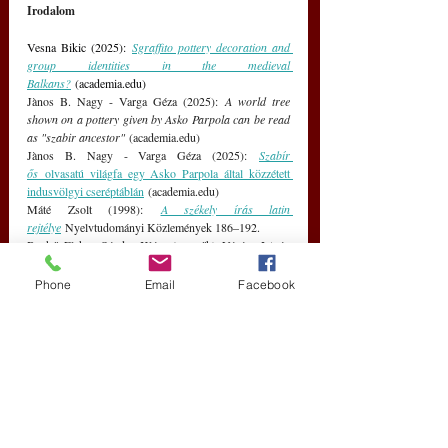
Irodalom
Vesna Bikic (2025):
Sgraffito pottery decoration and 
group identities in the medieval 
Balkans?
(
academia.edu
)
Jànos B. Nagy - Varga Géza (2025): 
A world tree 
shown on a pottery given by Asko Parpola can be read 
as "szabir ancestor" 
(
academia.edu
)
Jànos B. Nagy - Varga Géza (2025): 
Szabír 
ős
 olvasatú világfa egy Asko Parpola által közzétett 
indusvölgyi cseréptáblán
 (
academia.edu
)
Máté Zsolt (1998): 
A székely írás latin 
rejtélye
Nyelvtudományi Közlemények 186–192.
Benkő Elek - Sándor Klára (szerzők) Vásáry István 
(szerkesztő) 2021: 
A székely írás emlékei
. Corpus 
Monumentorum Alphabeto Siculio 
Phone
Email
Facebook
Exaratorum, 
MTA Bölcsészettudományi 
Kutatóközpontja
Varga Géza (2017): 
Magyar hieroglif írás
, Írástörténeti 
Kutatóintézet, Budapest
Varga Géza (1993): 
Bronzkori magyar írásbeliség
, 
Írástörténeti Kutatóintézet, Budapest
Varga Géza (2017):
A temporius-téveszme diadalútja
Varga Géza (2021):
 Az MTA rováskorpusza így 
dolgozza fel a körön kívülről érkezett tprus-