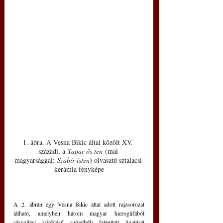
1. ábra. A Vesna Bikic által közölt XV. 
századi, a 
Tapar ős ten
 (mai 
magyarsággal: 
Szabír isten
) olvasatú sztalacsi 
kerámia fényképe
A 2. ábrán egy Vesna Bikic által adott rajzsorozat 
látható, amelyben három magyar hieroglifából 
(ősvallási kötődésű szójelből) felépített ligatúrát 