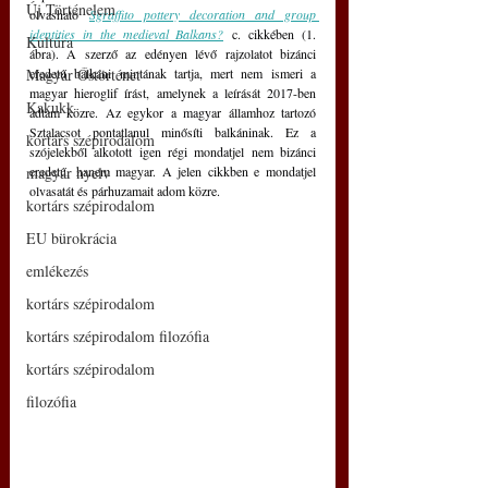
Új Történelem
olvasható 
Sgraffito pottery decoration and group 
identities in the medieval Balkans?
 c. cikkében (1. 
Kultúra
ábra). A szerző az edényen lévő rajzolatot bizánci 
Magyar Őstörténet
eredetű balkáni mintának tartja, mert nem ismeri a 
magyar hieroglif írást, amelynek a leírását 2017-ben 
Kakukk
adtam közre. Az egykor a magyar államhoz tartozó 
Sztalacsot pontatlanul minősíti balkáninak. Ez a 
kortárs szépirodalom
szójelekből alkotott igen régi mondatjel nem bizánci 
magyar nyelv
eredetű, hanem magyar. A jelen cikkben e mondatjel 
olvasatát és párhuzamait adom közre.
kortárs szépirodalom
EU bürokrácia
emlékezés
kortárs szépirodalom
kortárs szépirodalom filozófia
kortárs szépirodalom
filozófia