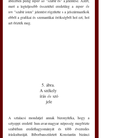
ábécében pedig 
tapar us
 "szabír ős" a jelentése. Azért, 
mert a legteljesebb összetétel eredetileg a 
tapar ős 
ten
 "szabír isten" jelentést rögzítette s a jelszármazékok 
ebből a grafikai és szemantikai örökségből hol ezt, hol 
azt őrizték meg. 
5. ábra. 
A székely 
írás 
ős
 szó
jele
A sztalacsi mondatjel annak bizonyítéka, hogy a 
sztyeppi eredetű hun-avar-magyar népesség megőrizte 
szabírhun eredethagyományát és több évezredes 
íráskulturáját. Bíborbanszületett Konstantin bizánci 