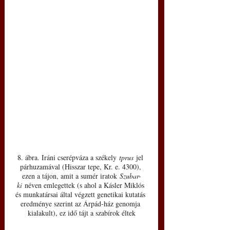
8. ábra. Iráni cserépváza a székely 
tprus
 jel 
párhuzamával (Hisszar tepe, Kr. e. 4300), 
ezen a tájon, amit a sumér iratok 
Szubar-
ki
 néven emlegettek (s ahol a Kásler Miklós 
és munkatársai által végzett genetikai kutatás 
eredménye szerint az Árpád-ház genomja 
kialakult), ez idő tájt a szabírok éltek