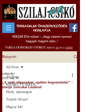
TÁRSADALMI ÖNSZERVEZŐDÉS
HONLAPJA
VERZÁR ÉVA művei – „Hogy valami nyomot
hagyjak magam után..."
VARGA DOMOKOS GYÖRGY művei
itt
és a
wikin
Bejegyzés
All Posts
szilajcsiko
All Posts
2022. máj. 10.
„A 'zsidó világuralom' egybites leegyszerűsítés” –
KIEMELT CIKKEK
interjú Toroczkai Lászlóval
Hírek, újdonságok
Tisztelt Olvasó!
Magyar Idő