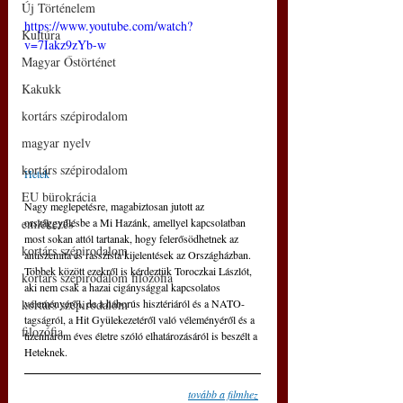
Új Történelem
https://www.youtube.com/watch?
Kultúra
v=7Iakz9zYb-w
Magyar Őstörténet
Kakukk
kortárs szépirodalom
magyar nyelv
kortárs szépirodalom
Hetek
EU bürokrácia
Nagy meglepetésre, magabiztosan jutott az 
országgyűlésbe a Mi Hazánk, amellyel kapcsolatban 
emlékezés
most sokan attól tartanak, hogy felerősödhetnek az 
kortárs szépirodalom
antiszemita és rasszista kijelentések az Országházban. 
Többek között ezekről is kérdeztük Toroczkai Lászlót, 
kortárs szépirodalom filozófia
aki nem csak a hazai cigánysággal kapcsolatos 
véleményéről, de a háborús hisztériáról és a NATO-
kortárs szépirodalom
tagságról, a Hit Gyülekezetéről való véleményéről és a 
filozófia
tizenhárom éves életre szóló elhatározásáról is beszélt a 
Heteknek.
tovább a filmhez