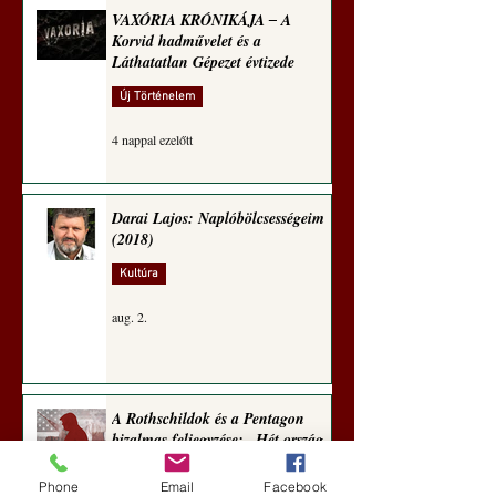
Hedvig posztajánlója)
VAXÓRIA KRÓNIKÁJA ‒ A
Korvid hadművelet és a
Láthatatlan Gépezet évtizede
Új Történelem
4 nappal ezelőtt
Darai Lajos: Naplóbölcsességeim
(2018)
Kultúra
aug. 2.
A Rothschildok és a Pentagon
bizalmas feljegyzése: „Hét ország
kiiktatása… Irán végleges
legyőzése”
Phone
Email
Facebook