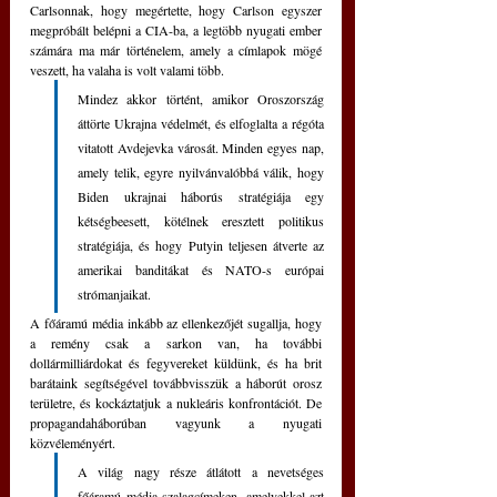
Carlsonnak, hogy megértette, hogy Carlson egyszer 
megpróbált belépni a CIA-ba, a legtöbb nyugati ember 
számára ma már történelem, amely a címlapok mögé 
veszett, ha valaha is volt valami több.
Mindez akkor történt, amikor Oroszország 
áttörte Ukrajna védelmét, és elfoglalta a régóta 
vitatott Avdejevka városát. Minden egyes nap, 
amely telik, egyre nyilvánvalóbbá válik, hogy 
Biden ukrajnai háborús stratégiája egy 
kétségbeesett, kötélnek eresztett politikus 
stratégiája, és hogy Putyin teljesen átverte az 
amerikai banditákat és NATO-s európai 
strómanjaikat. 
A főáramú média inkább az ellenkezőjét sugallja, hogy 
a remény csak a sarkon van, ha további 
dollármilliárdokat és fegyvereket küldünk, és ha brit 
barátaink segítségével továbbvisszük a háborút orosz 
területre, és kockáztatjuk a nukleáris konfrontációt. De 
propagandaháborúban vagyunk a nyugati 
közvéleményért.
A világ nagy része átlátott a nevetséges 
főáramú média szalagcímeken, amelyekkel azt 