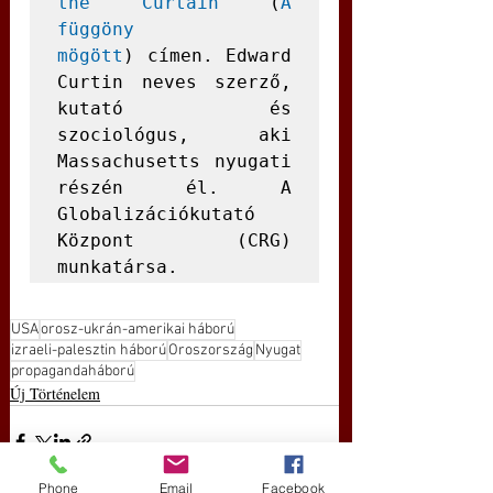
the Curtain
 (
A 
függöny 
mögött
) címen. Edward 
Curtin neves szerző, 
kutató és 
szociológus, aki 
Massachusetts nyugati 
részén él. A 
Globalizációkutató 
Központ (CRG) 
munkatársa.
USA
orosz-ukrán-amerikai háború
izraeli-palesztin háború
Oroszország
Nyugat
propagandaháború
Új Történelem
Phone
Email
Facebook