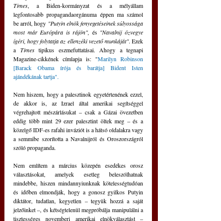
Times
, a Biden-kormányzat és a mélyállam 
legfontosabb propagandaorgánuma éppen ma számol 
be arról, hogy 
"Putyin elnök fenyegetéseinek súlyossága 
most már Európára is rájön",
 és 
"Navalnij özvegye 
ígéri, hogy folytatja az ellenzéki vezető munkáját"
. Ezek 
a 
Times 
tipikus eszmefuttatásai. Ahogy a tegnapi 
Magazine-cikkének címlapja is: "
Marilyn Robinson 
[Barack Obama írója és barátja] Bident Isten 
ajándékának tartja".
Nem hiszem, hogy a palesztinok egyetértenének ezzel, 
de akkor is, az Izrael által amerikai segítséggel 
végrehajtott mészárlásukat – csak a Gázai övezetben 
eddig több mint 29 ezer palesztint öltek meg – és a 
közelgő IDF-es rafahi inváziót is a hátsó oldalakra vagy 
a semmibe szorította a Navalnijról és Oroszországról 
szóló propaganda.
Nem említem a március közepén esedékes orosz 
választásokat, amelyek esetleg beleszólhatnak 
mindebbe, hiszen mindannyiunknak kötelességtudóan 
és időben elmondják, hogy a gonosz gyilkos Putyin 
diktátor, tudatlan, kegyetlen – tegyük hozzá a saját 
jelzőinket –, és kétségtelenül megpróbálja manipulálni a 
tisztességes novemberi amerikai elnökválasztást – 