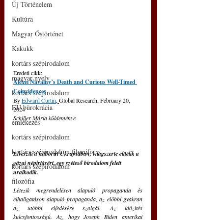
Új Történelem
Kultúra
Magyar Őstörténet
Kakukk
kortárs szépirodalom
Eredeti cikk: 
magyar nyelv
Alexei Navalny’s Death and Curious Well-Timed 
Coincidences
kortárs szépirodalom
By 
Edward Curtin
, 
Global Research, February 20, 
EU bürokrácia
2024
Schiller Mária küldeménye
emlékezés
kortárs szépirodalom
kortárs szépirodalom filozófia
Elveszíti a háborút Ukrajnában, világszerte elítélik a 
gázai népirtásért, egy széteső birodalom felett 
kortárs szépirodalom
uralkodik.
filozófia
Létezik megrendelésen alapuló propaganda és 
elhallgatáson alapuló propaganda, az előbbi gyakran 
az utóbbi elfedésére szolgál. Az időzítés 
kulcsfontosságú. Az, hogy Joseph Biden amerikai 