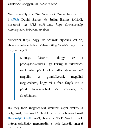
valakinek, ahogyan 2016-ban is tette.
Nem is említjük 
a The New York Times
 február 17-
i
 cikkét
 David Sanger és Julian Barnes tollából, 
miszerint 
"Az USA attól tart, hogy Oroszország 
atomfegyvert helyezhet az űrbe".
Mindenki tudja, hogy az oroszok eljönnek értünk, 
ahogy mindig is tették. Valószínűleg ők ölték meg JFK-
t is, nem igaz?
Könnyű követni, ahogy ez a 
propagandakitörés úgy kering az interneten, 
mint festett pónik a körhintán. Nem lesz idő 
megállni és gondolkodni, megállni; 
megkérdezni, hogy mi a fene folyik itt? A 
pónik bukdácsolnak és billegnek, és 
elszédítenek.
Ha még több megerősítést szeretne kapni ezekről a 
dolgokról, olvassa el Gilbert Doctorow politikai elemző 
éleselméjű írását 
arról, hogy a TRT World török 
műsorszolgáltató megtagadta a vele készült interjú 