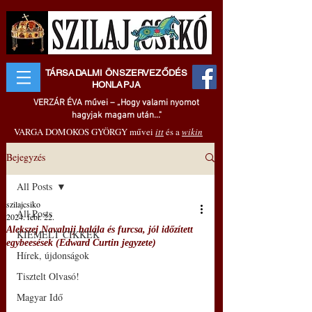
TÁRSADALMI ÖNSZERVEZŐDÉS
HONLAPJA
VERZÁR ÉVA művei – „Hogy valami nyomot
hagyjak magam után..."
VARGA DOMOKOS GYÖRGY művei
itt
és a
wikin
Bejegyzés
All Posts
szilajcsiko
All Posts
2024. febr. 22.
Alekszej Navalnij halála és furcsa, jól időzített
KIEMELT CIKKEK
egybeesések (Edward Curtin jegyzete)
Hírek, újdonságok
Tisztelt Olvasó!
Magyar Idő