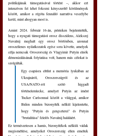
politikájának támogatásával történt –, akkor ezt 
intenzíven fel lehet fokozni kényszerítő körülmények 
között, amikor a régóta fennálló narratíva veszélybe 
kerül, mint ahogyan most is.
Amint 2024. február 16-án, pénteken bejelentették, 
hogy a nyugati támogatású orosz disszidens, Alekszej 
Navalnij meghalt egy orosz börtönben, azonnal 
oroszellenes nyilatkozatok egész sora követte, amelyek 
célja nemcsak Oroszország és Vlagyimir Putyin elnök 
démonizálásának folytatása volt, hanem más célokat is 
szolgáltak.
Egy csapásra eltűnt a memória lyukában az 
Ukrajnáról, Oroszországról és az 
USA/NATO-ról szóló higgadt 
történelemlecke, amelyet Putyin az imént 
Tucker Carlsonnal közölt a világgal, amikor 
Biden minden bizonyíték nélkül kijelentette, 
hogy "Putyin és gengszterei" és Putyin 
"brutalitása" felelős Navalnij haláláért. 
Ez természetesen a hamis, bizonyítékok nélküli vádak 
megismétlése, amelyeket Oroszország ellen emeltek 