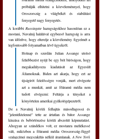
próbálják elhitetni a közvéleménnyel, hogy 
Oroszország a világbékét és stabilitást 
fenyegető nagy fenyegetés. 
A korábbi 
Russiagate 
hazugságokhoz hasonlóan ez a 
mostani, Navalnij halálával egybeeső hazugság is arra 
van időzítve, hogy elterelje a közvélemény figyelmét a 
legfontosabb folyamatban lévő ügyekről.
Holnap és szerdán Julian Assange utolsó 
fellebbezést nyújt be egy brit bíróságon, hogy 
megakadályozza kiadatását az Egyesült 
Államoknak. Biden azt akarja, hogy ezt az 
újságírót felelősségre vonják, mert elvégezte 
azt a munkát, amit az főáramú média nem 
tudott elvégezni: Feltárja a tényeket a 
könyörtelen amerikai gyilkológépezetről. 
De a Navalnij körüli felhajtás másodlagossá és 
"jelentéktelenné" tette az ártatlan és bátor Assange 
kínzása és bebörtönzése körüli abszolút képmutatást. 
Ahogyan az szándékos volt, ez mostanra mellékessé 
vált, miközben a főáramú média Oroszország-függő 
szalagcímei megszakítás nélkül áramlanak. 
A New York 