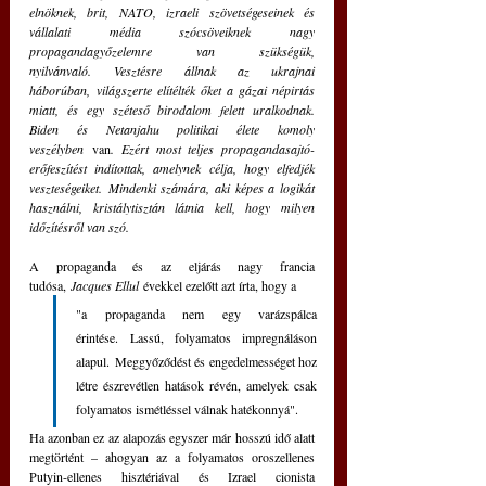
elnöknek, brit, NATO, izraeli szövetségeseinek és 
vállalati média szócsöveiknek nagy 
propagandagyőzelemre van szükségük, 
nyilvánvaló. Vesztésre állnak az ukrajnai 
háborúban, világszerte elítélték őket a gázai népirtás 
miatt, és egy széteső birodalom felett uralkodnak. 
Biden és Netanjahu politikai élete komoly 
veszélyben
 van
.
Ezért most teljes propagandasajtó-
erőfeszítést indítottak, amelynek célja, hogy elfedjék 
veszteségeiket. Mindenki számára, aki képes a logikát 
használni, kristálytisztán látnia kell, hogy milyen 
időzítésről van szó.
A propaganda és az eljárás nagy francia 
tudósa, 
Jacques Ellul
 évekkel ezelőtt azt írta, hogy a 
"a propaganda nem egy varázspálca 
érintése. Lassú, folyamatos impregnáláson 
alapul. Meggyőződést és engedelmességet hoz 
létre észrevétlen hatások révén, amelyek csak 
folyamatos ismétléssel válnak hatékonnyá".
Ha azonban ez az alapozás egyszer már hosszú idő alatt 
megtörtént – ahogyan az a folyamatos oroszellenes 
Putyin-ellenes hisztériával és Izrael cionista 