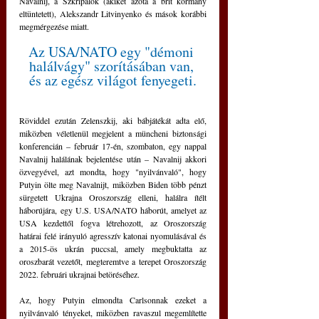
Navalnij, a Szkripalok (akiket azóta a brit kormány 
eltüntetett), Alekszandr Litvinyenko és mások korábbi 
megmérgezése miatt.
Az USA/NATO egy "démoni 
halálvágy" szorításában van, 
és az egész világot fenyegeti.
Röviddel ezután Zelenszkij, aki bábjátékát adta elő, 
miközben véletlenül megjelent a müncheni biztonsági 
konferencián – február 17-én, szombaton, egy nappal 
Navalnij halálának bejelentése után – Navalnij akkori 
özvegyével, azt mondta, hogy "nyilvánvaló", hogy 
Putyin ölte meg Navalnijt, miközben Biden több pénzt 
sürgetett Ukrajna Oroszország elleni, halálra ítélt 
háborújára, egy U.S. USA/NATO háborút, amelyet az 
USA kezdettől fogva létrehozott, az Oroszország 
határai felé irányuló agresszív katonai nyomulásával és 
a 2015-ös ukrán puccsal, amely megbuktatta az 
oroszbarát vezetőt, megteremtve a terepet Oroszország 
2022. februári ukrajnai betöréséhez. 
Az, hogy Putyin elmondta Carlsonnak ezeket a 
nyilvánvaló tényeket, miközben ravaszul megemlítette 