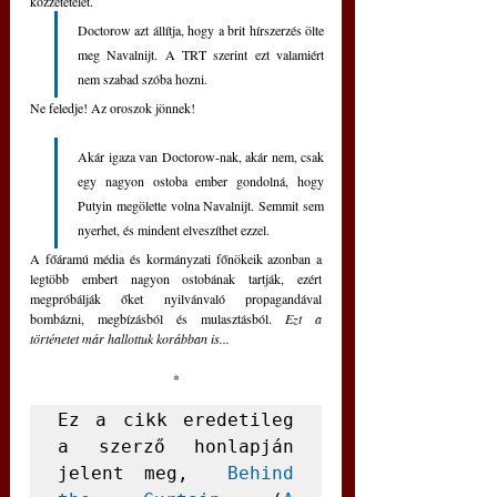
közzétételét. 
Doctorow azt állítja, hogy a brit hírszerzés ölte 
meg Navalnijt. A TRT szerint ezt valamiért 
nem szabad szóba hozni.
Ne feledje! Az oroszok jönnek!
Akár igaza van Doctorow-nak, akár nem, csak 
egy nagyon ostoba ember gondolná, hogy 
Putyin megölette volna Navalnijt. Semmit sem 
nyerhet, és mindent elveszíthet ezzel.
A főáramú média és kormányzati főnökeik azonban a 
legtöbb embert nagyon ostobának tartják, ezért 
megpróbálják őket nyilvánvaló propagandával 
bombázni, megbízásból és mulasztásból. 
Ezt a 
történetet már hallottuk korábban is...
*
Ez a cikk eredetileg 
a szerző honlapján 
jelent meg,  
Behind 