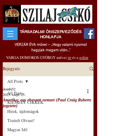
TÁRSADALMI ÖNSZERVEZŐDÉS
HONLAPJA
VERZÁR ÉVA művei – „Hogy valami nyomot
hagyjak magam után..."
VARGA DOMOKOS GYÖRGY művei
itt
és a
wikin
Bejegyzés
All Posts
dombi52
All Posts
2025. szept. 25.
Amerika: egy elveszett nemzet (Paul Craig Roberts
KIEMELT CIKKEK
jegyzete)
Hírek, újdonságok
Tisztelt Olvasó!
Magyar Idő