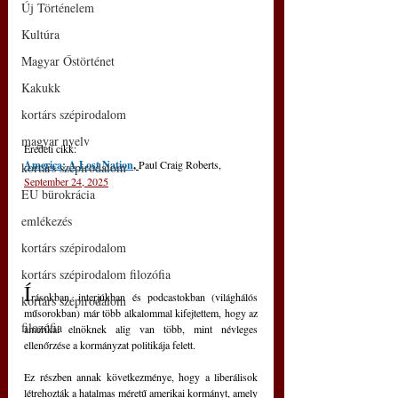
Új Történelem
Kultúra
Magyar Őstörténet
Kakukk
kortárs szépirodalom
magyar nyelv
Eredeti cikk: 
America: A Lost Nation
, 
Paul Craig Roberts, 
kortárs szépirodalom
September 24, 2025
EU bürokrácia
emlékezés
kortárs szépirodalom
kortárs szépirodalom filozófia
Í
rásokban, interjúkban és podcastokban (világhálós 
kortárs szépirodalom
műsorokban) már több alkalommal kifejtettem, hogy az 
filozófia
amerikai elnöknek alig van több, mint névleges 
ellenőrzése a kormányzat politikája felett.
Ez részben annak következménye, hogy a liberálisok 
létrehozták a hatalmas méretű amerikai kormányt, amely 