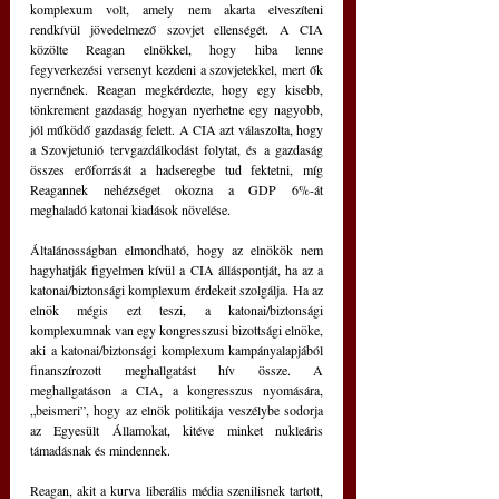
komplexum volt, amely nem akarta elveszíteni 
rendkívül jövedelmező szovjet ellenségét. A CIA 
közölte Reagan elnökkel, hogy hiba lenne 
fegyverkezési versenyt kezdeni a szovjetekkel, mert ők 
nyernének. Reagan megkérdezte, hogy egy kisebb, 
tönkrement gazdaság hogyan nyerhetne egy nagyobb, 
jól működő gazdaság felett. A CIA azt válaszolta, hogy 
a Szovjetunió tervgazdálkodást folytat, és a gazdaság 
összes erőforrását a hadseregbe tud fektetni, míg 
Reagannek nehézséget okozna a GDP 6%-át 
meghaladó katonai kiadások növelése.
Általánosságban elmondható, hogy az elnökök nem 
hagyhatják figyelmen kívül a CIA álláspontját, ha az a 
katonai/biztonsági komplexum érdekeit szolgálja. Ha az 
elnök mégis ezt teszi, a katonai/biztonsági 
komplexumnak van egy kongresszusi bizottsági elnöke, 
aki a katonai/biztonsági komplexum kampányalapjából 
finanszírozott meghallgatást hív össze. A 
meghallgatáson a CIA, a kongresszus nyomására, 
„beismeri”, hogy az elnök politikája veszélybe sodorja 
az Egyesült Államokat, kitéve minket nukleáris 
támadásnak és mindennek.
Reagan, akit a kurva liberális média szenilisnek tartott, 