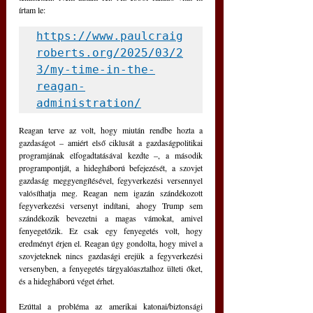
írtam le: 
https://www.paulcraig
roberts.org/2025/03/2
3/my-time-in-the-
reagan-
administration/
Reagan terve az volt, hogy miután rendbe hozta a 
gazdaságot – amiért első ciklusát a gazdaságpolitikai 
programjának elfogadtatásával kezdte –, a második 
programpontját, a hidegháború befejezését, a szovjet 
gazdaság meggyengítésével, fegyverkezési versennyel 
valósíthatja meg. Reagan nem igazán szándékozott 
fegyverkezési versenyt indítani, ahogy Trump sem 
szándékozik bevezetni a magas vámokat, amivel 
fenyegetőzik. Ez csak egy fenyegetés volt, hogy 
eredményt érjen el. Reagan úgy gondolta, hogy mivel a 
szovjeteknek nincs gazdasági erejük a fegyverkezési 
versenyben, a fenyegetés tárgyalóasztalhoz ülteti őket, 
és a hidegháború véget érhet.
Ezúttal a probléma az amerikai katonai/biztonsági 