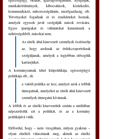
egészségügy, oktatás, igazságszolgáltatás, nyugdíjak, 
munkakörülmények, kibocsátások, közlekedés, 
kommunikáció, műsorszolgáltatás, mezőgazdaság, stb. 
Törvényeket fogadnak el és rendeleteket hoznak, 
amelyek egyesek javát szolgálják mások rovására. 
Egyes iparágakat és vállalatokat kimentenek a 
nehézségekből, másokat nem.
Az elnök által kinevezett személyek ösztönzője 
az, hogy azoknak az érdekcsoportoknak 
szolgáljanak, amelyek a legjobban elősegítik 
karrierjüket. 
A kormányzatnak lehet külpolitikája, egészségügyi 
politikája stb., de 
a valódi politika az lesz, amelyet azok a lobbik 
támogatnak, amelyeket az elnök által kinevezett 
személyek támogatni kívánnak.
A lobbik és az elnöki kinevezettek ezután a médiában 
népszerűsítik ezt a politikát, és az a kormány 
politikájává válik.
Előfordul, hogy – nem vizsgáltam, milyen gyakran – 
olyan elnököt választanak meg, akinek az elnöki 