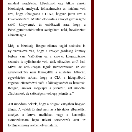
mindezt megértette. Létrehozott egy titkos elnöki 
bizottságot, amelynek felhatalmazása és hatalma volt 
arra, hogy kihallgassa a CIA-t, hogyan jutott erre a 
következtetésre. Miután elolvasta a szovjet gazdaságról 
szóló könyvemet, és emlékezett arra, hogy a 
Pénzügyminisztériumban szolgáltam neki, beválasztott 
a bizottságba.
Még a bizottság Reagan-ellenes tagjai számára is 
nyilvánvalóvá vált, hogy a szovjet gazdaság komoly 
bajban van. Valójában ez a szovjet közgazdászok 
számára is nyilvánvaló volt, akik elkezdtek erről írni. 
Mivel az anti-Reagan tagok (természetesen az elit 
egyetemekről) nem támogatták a nukleáris háborút, 
egyetértettek abban, hogy a CIA a hidegháború 
végének ellenzésével védi a költségvetését és hatalmát. 
Reagan, amikor megkapta a jelentést, azt mondta: 
„Tudtam ezt, de szükségem volt egy jelentésre.”
Azt mondom nektek, hogy a dolgok valójában hogyan 
állnak. A valódi történet nem az a hivatalos elbeszélés, 
amelyet a kurva médiában vagy a karrierjük 
előmozdítására hajtó udvari történészek által írt 
történelemkönyvekben olvashatunk.