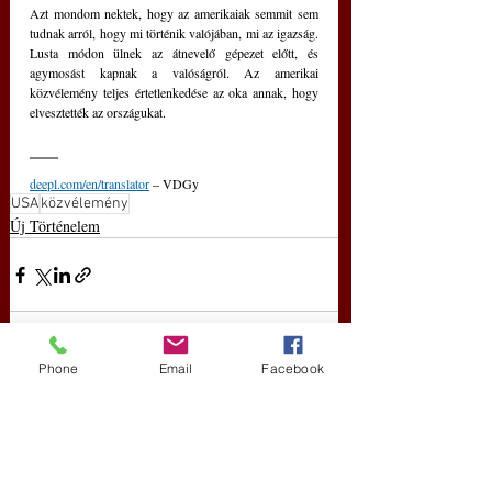
Azt mondom nektek, hogy az amerikaiak semmit sem 
tudnak arról, hogy mi történik valójában, mi az igazság. 
Lusta módon ülnek az átnevelő gépezet előtt, és 
agymosást kapnak a valóságról. Az amerikai 
közvélemény teljes értetlenkedése az oka annak, hogy 
elvesztették az országukat.
deepl.com/en/translator
 – VDGy
USA
közvélemény
Új Történelem
Phone
Email
Facebook
Friss bejegyzések
Az összes megtekintése