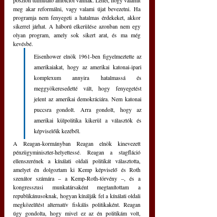
poszton túlmutató ambíciói vannak. Lehet, hogy valamit 
meg akar reformálni, vagy valami újat bevezetni. Ha 
programja nem fenyegeti a hatalmas érdekeket, akkor 
sikerrel járhat. A háború elkerülése azonban nem egy 
olyan program, amely sok sikert arat, és ma még 
kevésbé. 
Eisenhower elnök 1961-ben figyelmeztette az 
amerikaiakat, hogy az amerikai katonai-ipari 
komplexum annyira hatalmassá és 
meggyökeresedetté vált, hogy fenyegetést 
jelent az amerikai demokráciára. Nem katonai 
puccsra gondolt. Arra gondolt, hogy az 
amerikai külpolitika kikerül a választók és 
képviselőik kezéből.
A Reagan-kormányban Reagan elnök kinevezett 
pénzügyminiszter-helyettessé. Reagan a stagfláció 
ellenszerének a kínálati oldali politikát választotta, 
amelyet én dolgoztam ki Kemp képviselő és Roth 
szenátor számára – a Kemp-Roth-törvény –, és a 
kongresszusi munkatársaként megtanítottam a 
republikánusoknak, hogyan kínálják fel a kínálati oldali 
megközelítést alternatív fiskális politikaként. Reagan 
úgy gondolta, hogy mivel ez az én politikám volt, 