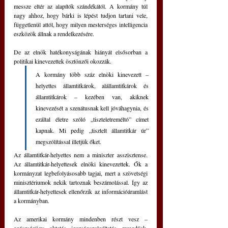
messze eltér az alapítók szándékától. A kormány túl 
nagy ahhoz, hogy bárki is lépést tudjon tartani vele, 
függetlenül attól, hogy milyen mesterséges intelligencia 
eszközök állnak a rendelkezésére.
De az elnök hatékonyságának hiányát elsősorban a 
politikai kinevezettek ösztönzői okozzák.
A kormány több száz elnöki kinevezett – 
helyettes államtitkárok, alállamtitkárok és 
államtitkárok – kezében van, akiknek 
kinevezését a szenátusnak kell jóváhagynia, és 
ezáltal életre szóló „tiszteletreméltó” címet 
kapnak. Mi pedig „tisztelt államtitkár úr” 
megszólítással illetjük őket.
Az államtitkár-helyettes nem a miniszter asszisztense. 
Az államtitkár-helyettesek elnöki kinevezettek. Ők a 
kormányzat legbefolyásosabb tagjai, mert a szövetségi 
minisztériumok nekik tartoznak beszámolással. Így az 
államtitkár-helyettesek ellenőrzik az információáramlást 
a kormányban.
Az amerikai kormány mindenben részt vesz – 