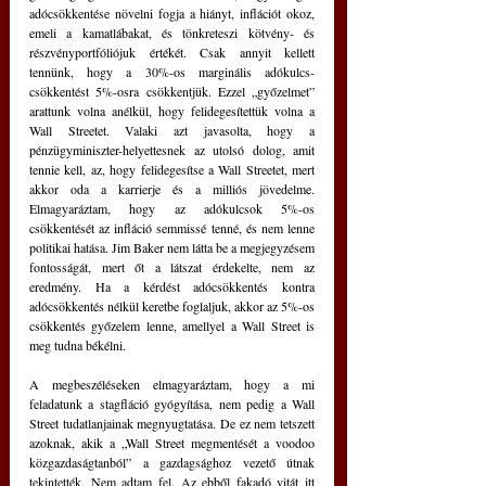
adócsökkentése növelni fogja a hiányt, inflációt okoz, 
emeli a kamatlábakat, és tönkreteszi kötvény- és 
részvényportfóliójuk értékét. Csak annyit kellett 
tennünk, hogy a 30%-os marginális adókulcs-
csökkentést 5%-osra csökkentjük. Ezzel „győzelmet” 
arattunk volna anélkül, hogy felidegesítettük volna a 
Wall Streetet. Valaki azt javasolta, hogy a 
pénzügyminiszter-helyettesnek az utolsó dolog, amit 
tennie kell, az, hogy felidegesítse a Wall Streetet, mert 
akkor oda a karrierje és a milliós jövedelme. 
Elmagyaráztam, hogy az adókulcsok 5%-os 
csökkentését az infláció semmissé tenné, és nem lenne 
politikai hatása. Jim Baker nem látta be a megjegyzésem 
fontosságát, mert őt a látszat érdekelte, nem az 
eredmény. Ha a kérdést adócsökkentés kontra 
adócsökkentés nélkül keretbe foglaljuk, akkor az 5%-os 
csökkentés győzelem lenne, amellyel a Wall Street is 
meg tudna békélni.
A megbeszéléseken elmagyaráztam, hogy a mi 
feladatunk a stagfláció gyógyítása, nem pedig a Wall 
Street tudatlanjainak megnyugtatása. De ez nem tetszett 
azoknak, akik a „Wall Street megmentését a voodoo 
közgazdaságtanból” a gazdagsághoz vezető útnak 
tekintették. Nem adtam fel. Az ebből fakadó vitát itt 