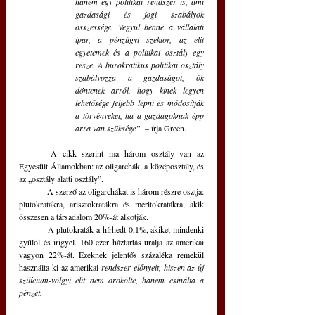
hanem egy politikai rendszer is, ami 
gazdasági és jogi szabályok 
összessége. Vegyül benne a vállalati 
ipar, a pénzügyi szektor, az elit 
egyetemek és a politikai osztály egy 
része. A bürokratikus politikai osztály 
szabályozza a gazdaságot, ők 
döntenek arról, hogy kinek legyen 
lehetősége feljebb lépni és módosítják 
a törvényeket, ha a gazdagoknak épp 
arra van szüksége”
  – írja Green.
	A cikk szerint ma három osztály van az 
Egyesült Államokban: az oligarchák, a középosztály, és 
az „osztály alatti osztály”. 
	A szerző az oligarchákat is három részre osztja: 
plutokratákra, arisztokratákra és meritokratákra, akik 
összesen a társadalom 20%-át alkotják.
	A plutokraták a hírhedt 0,1%, akiket mindenki 
gyűlöl és irigyel. 160 ezer háztartás uralja az amerikai 
vagyon 22%-át. Ezeknek jelentős százaléka remekül 
használta ki az amerikai 
rendszer előnyeit, hiszen az új 
szilícium-völgyi elit nem örökölte, hanem csinálta a 
pénzét.