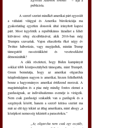
Egyesült Államok elnökét”
  – írja a 
publicista.
	A szerző szerint mindkét amerikai párt egyesült 
a vállalati világgal és Amerika bürokráciája ma 
gyakorlatilag egyetlen donorok által irányított kapzsi 
párt. Most legyőzték a republikánus lázadást a fehér 
külvárosi réteg elcsábításával, akik 2016-ban még 
Trumpra szavaztak. Vajon eltaszította őket négy év 
Twitter- háborúzás, vagy megijedtek, miután Trump 
támogatóit rasszistákként és vesztesekként 
démonizálták?
	A cikk részletezi, hogy Biden kampányát 
sokkal több középosztálybeli támogatta, mint Trumpét. 
Green bemutatja, hogy az amerikai oligarchia 
tulajdonképpen nagyon is amerikai, hiszen fellelhetőek 
benne a hagyományos amerikai értékrend morzsái. A 
magántulajdon és a piac még mindig fontos elemei a 
gazdaságnak, az individualizmus eszméje is virágzik. 
Nem csak gazdasági szakadék van a gazdagok és a 
szegények között, hanem a szerző leírása szerint ma 
már az elit úgy tekint az átlag amerikaira, mint ahogy „a 
középkori nemesség tekintett a parasztokra.”
„Az oligarcha nem csak egy osztály, 