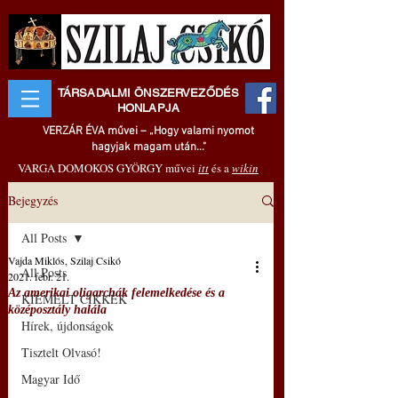
TÁRSADALMI ÖNSZERVEZŐDÉS
HONLAPJA
VERZÁR ÉVA művei – „Hogy valami nyomot
hagyjak magam után..."
VARGA DOMOKOS GYÖRGY művei
itt
és a
wikin
Bejegyzés
All Posts
Vajda Miklós, Szilaj Csikó
All Posts
2021. febr. 21.
Az amerikai oligarchák felemelkedése és a
KIEMELT CIKKEK
középosztály halála
Hírek, újdonságok
Tisztelt Olvasó!
Magyar Idő