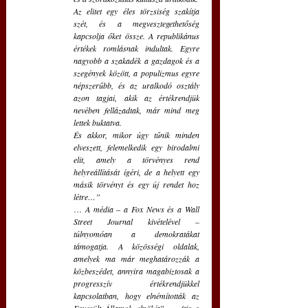
Az elitet egy éles törzsiség szakítja 
szét, és a megvesztegethetőség 
kapcsolja őket össze. A republikánus 
értékek romlásnak indultak. Egyre 
nagyobb a szakadék a gazdagok és a 
szegények között, a populizmus egyre 
népszerűbb, és az uralkodó osztály 
azon tagjai, akik az értékrendjük 
nevében fellázadtak, már mind meg 
lettek buktatva.
És akkor, mikor úgy tűnik minden 
elveszett, felemelkedik egy birodalmi 
elit, amely a törvényes rend 
helyreállítását ígéri, de a helyett egy 
másik törvényt és egy új rendet hoz 
létre…”
… 
A média
 – 
a Fox News és a Wall 
Street Journal kivételével – 
túlnyomóan a demokratákat 
támogatja. A közösségi oldalak, 
amelyek ma már meghatározzák a 
közbeszédet, annyira magabiztosak a 
progresszív értékrendjükkel 
kapcsolatban, hogy elnémították az 