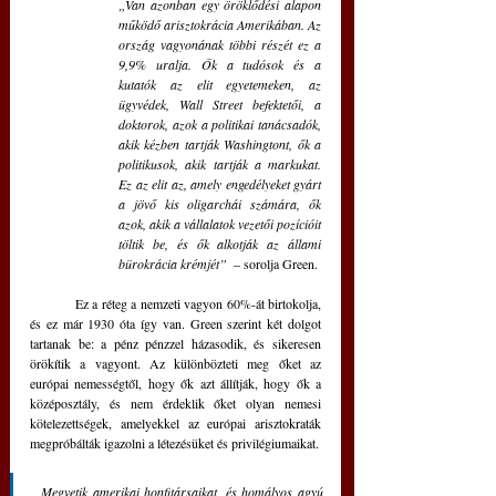
„Van azonban egy öröklődési alapon 
működő arisztokrácia Amerikában. Az 
ország vagyonának többi részét ez a 
9,9% uralja. Ők a tudósok és a 
kutatók az elit egyetemeken, az 
ügyvédek, Wall Street befektetői, a 
doktorok, azok a politikai tanácsadók, 
akik kézben tartják Washingtont, ők a 
politikusok, akik tartják a markukat. 
Ez az elit az, amely engedélyeket gyárt 
a jövő kis oligarchái számára, ők 
azok, akik a vállalatok vezetői pozícióit 
töltik be, és ők alkotják az állami 
bürokrácia krémjét”
  – sorolja Green.
	Ez a réteg a nemzeti vagyon 60%-át birtokolja, 
és ez már 1930 óta így van. Green szerint két dolgot 
tartanak be: a pénz pénzzel házasodik, és sikeresen 
örökítik a vagyont. Az különbözteti meg őket az 
európai nemességtől, hogy ők azt állítják, hogy ők a 
középosztály, és nem érdeklik őket olyan nemesi 
kötelezettségek, amelyekkel az európai arisztokraták 
megpróbálták igazolni a létezésüket és privilégiumaikat.
„Megvetik amerikai honfitársaikat, és homályos agyú 