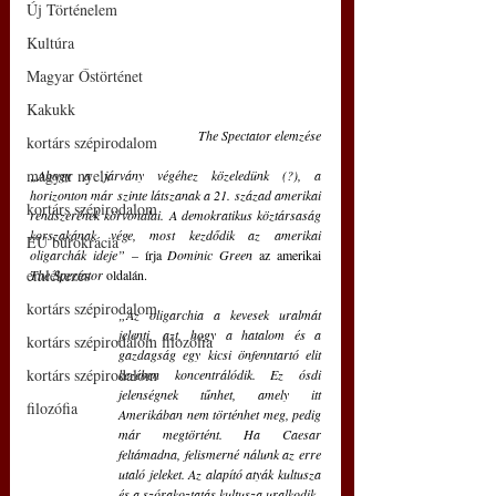
Új Történelem
Kultúra
Magyar Őstörténet
Kakukk
The Spectator elemzése
kortárs szépirodalom
magyar nyelv
„Ahogy a járvány végéhez közeledünk (?), a 
horizonton már szinte látszanak a 21. század amerikai 
kortárs szépirodalom
rendszerének körvonalai. A demokratikus köztársaság 
korszakának vége, most kezdődik az amerikai 
EU bürokrácia
oligarchák ideje”
 – írja 
Dominic Green
 az amerikai 
emlékezés
The Spectator 
oldalán.
kortárs szépirodalom
„Az oligarchia a kevesek uralmát 
jelenti, azt, hogy a hatalom és a 
kortárs szépirodalom filozófia
gazdagság egy kicsi önfenntartó elit 
kortárs szépirodalom
kezében koncentrálódik. Ez ósdi 
jelenségnek tűnhet, amely itt 
filozófia
Amerikában nem történhet meg, pedig 
már megtörtént. Ha Caesar 
feltámadna, felismerné nálunk az erre 
utaló jeleket. Az alapító atyák kultusza 
és a szórakoztatás kultusza uralkodik.