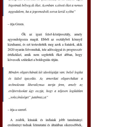
bigottnak bélyegzik őket. Azonban szétveti őket a nemes 
aggodalom, ha a jegesmedvék sorsa kerül szóba”
– írja Green.
	Ők az igazi felső-középosztály, amely 
agyondolgozza magát. Ebből az osztályból könnyű 
kizuhanni, és ezt testesítették meg azok a fiatalok, akik 
2020 nyarán felvonultak, tele adóssággal és progresszív 
értékekkel, amik nem segítették őket abban, hogy 
kövessék szüleiket a boldogulás útján.
Minden oligarchának két ideológiája van: belső logika 
és külső igazolás. Az amerikai oligarchákat a 
technokrata liberalizmus tartja fenn, amely az 
erőforrásokat úgy osztja, hogy a teljesen logikátlan 
„sokszínűséget” jutalmazza”
– írja a szerző.
 A zsidók, kínaiak és indiaiak jobb tanulmányi 
eredményt tudnak felmutatni és általában sikeresebbek, 