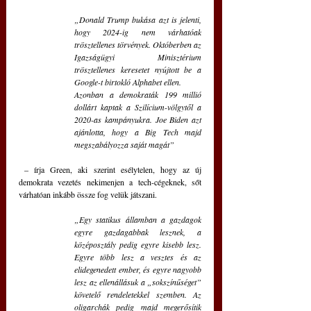
„Donald Trump bukása azt is jelenti, 
hogy 2024-ig nem várhatóak 
trösztellenes törvények. Októberben az 
Igazságügyi Minisztérium 
trösztellenes keresetet nyújtott be a 
Google-t birtokló Alphabet ellen.
Azonban a demokraták 199 millió 
dollárt kaptak a Szilícium-völgytől a 
2020-as kampányukra. Joe Biden azt 
ajánlotta, hogy a Big Tech majd 
megszabályozza saját magát”
 – írja Green, aki szerint esélytelen, hogy az új 
demokrata vezetés nekimenjen a tech-cégeknek, sőt 
várhatóan inkább össze fog velük játszani.
„Egy statikus államban a gazdagok 
egyre gazdagabbak lesznek, a 
középosztály pedig egyre kisebb lesz. 
Egyre több lesz a vesztes és az 
elidegenedett ember, és egyre nagyobb 
lesz az ellenállásuk a „sokszínűséget” 
követelő rendeletekkel szemben. Az 
oligarchák pedig majd megerősítik 