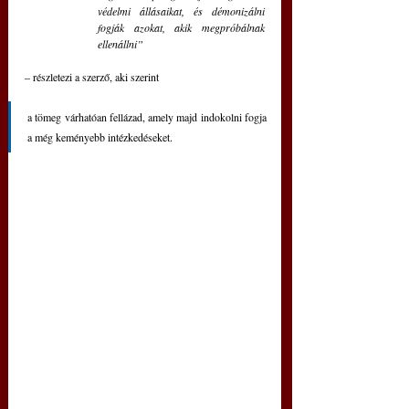
védelmi állásaikat, és démonizálni 
fogják azokat, akik megpróbálnak 
ellenállni”
– részletezi a szerző, aki szerint 
a tömeg várhatóan fellázad, amely majd indokolni fogja 
a még keményebb intézkedéseket.