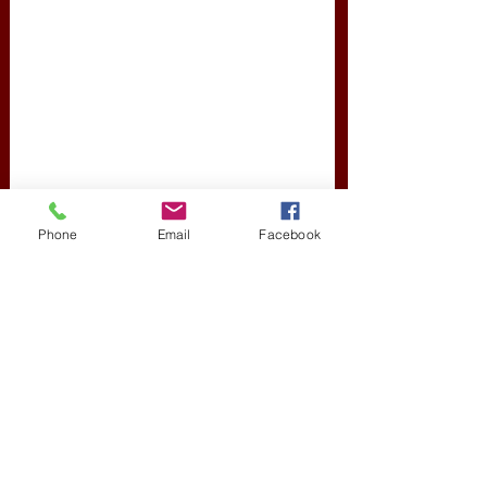
balliberális önkény
Új Történelem
Phone
Email
Facebook
Friss bejegyzések
Az összes megtekintése