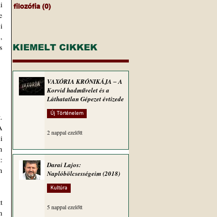
 
filozófia
(0)
0 bejegyzés
 
 
 
 
KIEMELT CIKKEK
VAXÓRIA KRÓNIKÁJA ‒ A
Korvid hadművelet és a
Láthatatlan Gépezet évtizede
Új Történelem
 
 
2 nappal ezelőtt
 
 
 
Darai Lajos:
 
Naplóbölcsességeim (2018)
Kultúra
 
5 nappal ezelőtt
 