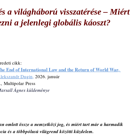
és a világháború visszatérése – Miért
ni a jelenlegi globális káoszt?
redeti cikk:
he End of International Law and the Return of World War,
lekszandr Dugin
, 
2026. január 
., Multipolar Press                              
arsall Ágnes küldeménye
 omlott össze a nemzetközi jog, és miért tart már a harmadik 
cia és a többpólusú világrend közötti küzdelem.