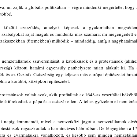
a, mi zajlik a globális politikában – végre mindenki megértette, hogy a
 többé.
közötti szerződés, amelyek képesek a gyakorlatban megvédeni
 szabályokat saját maguk és mindenki más számára: mi megengedett és
jog szakaszokban (ütemekben) működik – mindaddig, amíg a nagyhatalmak
a nemzetállamok szuverenitását, a katolikusok és a protestánsok (akihez
ország) közötti hatalmi egyensúly patthelyzete miatt alakult ki. Ha a
k és az Osztrák Császárság egy teljesen más európai építészetet hozott
lna a korábbi, középkori építészetet.
otestánsok voltak azok, akik profitáltak az 1648-as vesztfáliai békéből,
elé törekedtek a pápa és a császár ellen. A teljes győzelem el nem érése
ai napig fennmaradt, mivel a nemzetközi jogot a nemzetállamok elvén
protestánsok ragaszkodtak a harmincéves háborúban. De lényegében a 17.
kra és gyarmataikra vonatkozott, és később sem minden nemzetállam