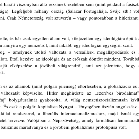
rel baráti viszonyban álló rezsimek esetében sem (mint például a fasiszta
a). Legfeljebb néhány ország (Salazar Portugáliája, Svájc stb.) volt
tani. Csak Németország volt szuverén – vagy pontosabban a hitlerizmus
te, és bár csak egyetlen állam volt, kifejezetten egy ideológiára épült: a
annyira egy nemzetről, mint inkább egy ideológiai egységről szólt.
g – amelynek utolsó változata a versailles-i megállapodások és a
tt. Ettől kezdve az ideológia és az erőszak döntött mindent. Továbbá,
át elképzelése a jövőbeli világrendről, ami azt jelentette, hogy a
ek.
 és az államok (mint polgári jelenség) eltörlésében, a globalizáció és a
változatát képviselte. Hitler meghirdette az „ezeréves birodalmat”,
j” bolygóuralmát gyakorolta. A világ nemzetiszocializmusán kívül
. És csak a polgári-kapitalista Nyugat – lényegében tisztán angolszász –
fáliai rendszerrel, a liberális internacionalizmushoz, majd ismét egy
et tervezve. Valójában a Népszövetség, amely formálisan fennmaradt,
balizmus maradványa és a jövőbeni globalizmus prototípusa volt.