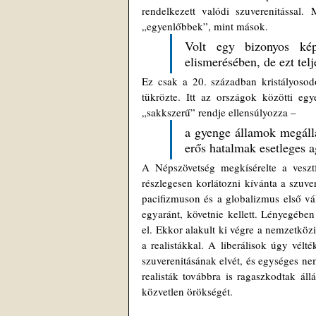
rendelkezett valódi szuverenitással
„egyenlőbbek”, mint mások.
Volt egy bizonyos kép
elismerésében, de ezt tel
Ez csak a 20. században kristályosodo
tükrözte. Itt az országok közötti egy
„sakkszerű” rendje ellensúlyozza – 
a gyenge államok megálla
erős hatalmak esetleges ag
A Népszövetség megkísérelte a vesztfá
részlegesen korlátozni kívánta a szuver
pacifizmuson és a globalizmus első vá
egyaránt, követnie kellett. Lényegébe
el. Ekkor alakult ki végre a nemzetközi
a realistákkal. A liberálisok úgy vélt
szuverenitásának elvét, és egységes ne
realisták továbbra is ragaszkodtak áll
közvetlen örökségét.