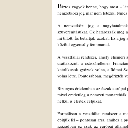
B
iztos vagyok benne, hogy most – látv
nemzetközi jog már nem létezik. Nincs
A nemzetközi jog a nagyhatalmak 
szuverenitásukat. Ők határozzák meg a
mi tiltott. És betartják azokat. Ez a 
közötti egyensúly fennmarad.
A vesztfáliai rendszer, amely elismeri 
csatlakozott a császárellenes Francia
katolikusok győztek volna, a Római Szé
volna létre. Pontosabban, megőrizték vo
Bizonyos értelemben az észak-európai pr
mivel eredetileg a nemzeti monarchiák f
nélkül is elérték céljukat.
Formálisan a vesztfáliai rendszer a m
építjük fel – pontosan arra, amihez a 
században ez csak az európai államo