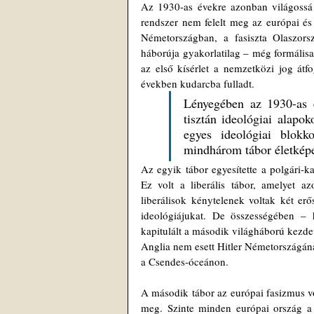
Az 1930-as évekre azonban világossá 
rendszer nem felelt meg az európai és
Németországban, a fasiszta Olaszorsz
háborúja gyakorlatilag – még formálisan
az első kísérlet a nemzetközi jog átf
években kudarcba fulladt.
Lényegében az 1930-as é
tisztán ideológiai alapo
egyes ideológiai blokk
mindhárom tábor életképe
Az egyik tábor egyesítette a polgári-ka
Ez volt a liberális tábor, amelyet az
liberálisok kénytelenek voltak két er
ideológiájukat. De összességében – 
kapitulált a második világháború kezdete
Anglia nem esett Hitler Németországána
a Csendes-óceánon.
A második tábor az európai fasizmus vo
meg. Szinte minden európai ország a n