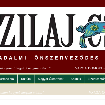
ADALMI ÖNSZERVEZŐDÉS
mi nyomot hagyjak magam után..."
VARGA DOMOKOS
Történelem
Kultúra
Magyar Őstörténet
Kakukk
Szerkesztő
omot hagyjak magam után..."
VARGA D