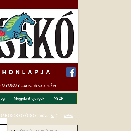
 HONLAPJA
 GYÖRGY művei
itt
és a
wikin
ség
Megjelent újságok
ÁSZF
OMOKOS GYÖRGY művei
itt
és a
wikin