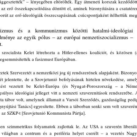
ggesztették” – lényegében eltörölték. Egy átmeneti korszak kezdődött,
 az erő összekapcsolódása döntött el, aminek bizonyítására a csatatéren
orút az erő-ideológiák összecsapásának csúcspontjaként ítélhettük meg.
izmus és a kommunizmus közötti hatalmi-ideológiai 
dménye az egyik pólus – az európai nemzetiszocializmus – 
t.
zocialista Kelet létrehozta a Hitler-ellenes koalíciót, és közösen (a
egsemmisítették a fasizmust Európában.
tek Szervezetét a nemzetközi jog új rendszerének alapjaként. Bizonyos
t jelentette, de a Szovjetunió befolyásának hirtelen növekedése, amely
nőrzést vezetett be Kelet-Európa (és Nyugat-Poroszország – a Német
súlyos ideológiai jelleget vitt a nemzeti szuverenitások rendszerébe. A
sta tábor volt, amelynek államait a Varsói Szerződés, gazdaságilag pedig
újtási Tanács] egyesítette. Ebben a táborban senki sem volt szuverén,
 az SZKP-t [Szovjetunió Kommunista Pártja].
ben szimmetrikus folyamatok zajlottak le. Az USA a szuverén liberális
világban a centrum és a periféria helyet cserélt – a vezetés Nagy