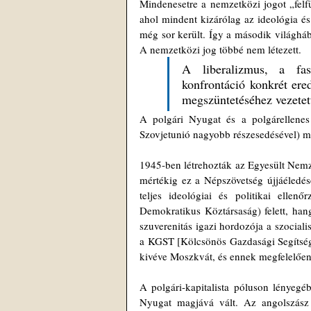
Mindenesetre a nemzetközi jogot „felfü
ahol mindent kizárólag az ideológia és
még sor került. Így a második világháb
A nemzetközi jog többé nem létezett.
A liberalizmus, a fas
konfrontáció konkrét ere
megszüntetéséhez vezetet
A polgári Nyugat és a polgárellenes s
Szovjetunió nagyobb részesedésével) m
1945-ben létrehozták az Egyesült Nemze
mértékig ez a Népszövetség újjáéledésé
teljes ideológiai és politikai elle
Demokratikus Köztársaság) felett, hang
szuverenitás igazi hordozója a szociali
a KGST [Kölcsönös Gazdasági Segítségny
kivéve Moszkvát, és ennek megfelelően
A polgári-kapitalista póluson lényegé
Nyugat magjává vált. Az angolszász 