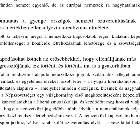
. Minden nemzet egyenlő, de az európai nemzetek (a nagyhatalmak)
mutatás a gyenge országok nemzeti szuverenitásának 
jes mértékben ellensúlyozta a realizmus elmélete. 
tt ki teljesen, mégis a nemzetközi kapcsolatok régen kialakult képét
enlőtlenséget a koalíciók létrehozásának lehetősége és a szövetségek
podásokat kötnek az erősebbekkel, hogy ellenálljanak más 
ressziójának. Ez történt, és történik ma is a gyakorlatban.
liai rendszeren alapuló nemzetközi jognak szilárdabb jelleget adni,
enitást, és egyetemes elveket hozott létre – a nyugati liberalizmuson, a
ltozatán alapulva –, amelyeket minden országnak, kicsinek és nagynak
n a Népszövetséget egy világkormány első megközelítéseként képzelték
 kapcsolatokban a liberalizmus iskolája, és kezdődött meg hosszú vitája
ék, hogy a nemzetközi jog előbb-utóbb felváltja a nemzetállamok teljes
mzetközi rendszer létrehozásához vezet. A nemzetközi kapcsolatokban a
áspontjukhoz, védve az abszolút szuverenitás elvét – a vesztfáliai béke