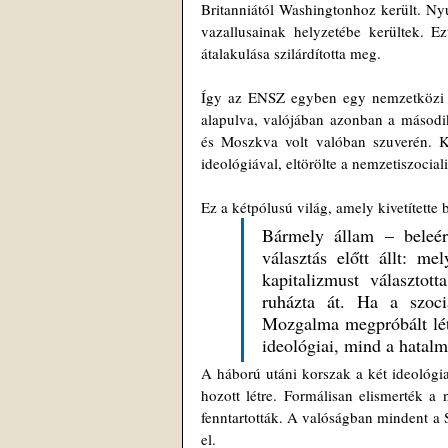
Britanniától Washingtonhoz került. Nyu
vazallusainak helyzetébe kerültek. Ez
átalakulása szilárdította meg.
Így az ENSZ egyben egy nemzetközi jog
alapulva, valójában azonban a második
és Moszkva volt valóban szuverén. Kö
ideológiával, eltörölte a nemzetiszociali
Ez a kétpólusú világ, amely kivetítette 
Bármely állam – beleért
választás előtt állt: me
kapitalizmust választot
ruházta át. Ha a szoc
Mozgalma megpróbált lét
ideológiai, mind a hatalm
A háború utáni korszak a két ideológia
hozott létre. Formálisan elismerték a 
fenntartották. A valóságban mindent a S
el.