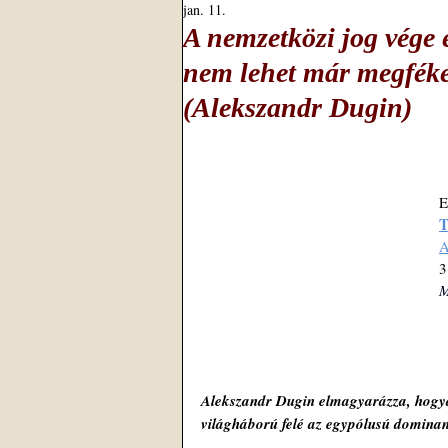
jan. 11.
A nemzetközi jog vége 
nem lehet már megfékez
(Alekszandr Dugin)
E
T
A
3
M
Alekszandr Dugin elmagyarázza, hogyan
világháború felé az egypólusú dominan