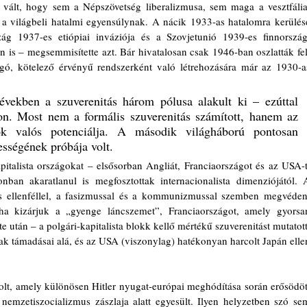
vált, hogy sem a Népszövetség liberalizmusa, sem maga a vesztfáliai
 a világbeli hatalmi egyensúlynak. A nácik 1933-as hatalomra kerülése
ág 1937-es etiópiai inváziója és a Szovjetunió 1939-es finnországi
 is – megsemmisítette azt. Bár hivatalosan csak 1946-ban oszlatták fel,
ogó, kötelező érvényű rendszerként való létrehozására már az 1930-as
vekben a szuverenitás három pólusa alakult ki – ezúttal 
kon. Most nem a formális szuverenitás számított, hanem az 
ok valós potenciálja. A második világháború pontosan 
sségének próbája volt.
pitalista országokat – elsősorban Angliát, Franciaországot és az USA-t.
onban akaratlanul is megfosztottak internacionalista dimenziójától. A
ős ellenféllel, a fasizmussal és a kommunizmussal szemben megvédeni
ha kizárjuk a „gyenge láncszemet”, Franciaországot, amely gyorsan
 után – a polgári-kapitalista blokk kellő mértékű szuverenitást mutatott:
k támadásai alá, és az USA (viszonylag) hatékonyan harcolt Japán ellen
lt, amely különösen Hitler nyugat-európai meghódítása során erősödött
emzetiszocializmus zászlaja alatt egyesült. Ilyen helyzetben szó sem