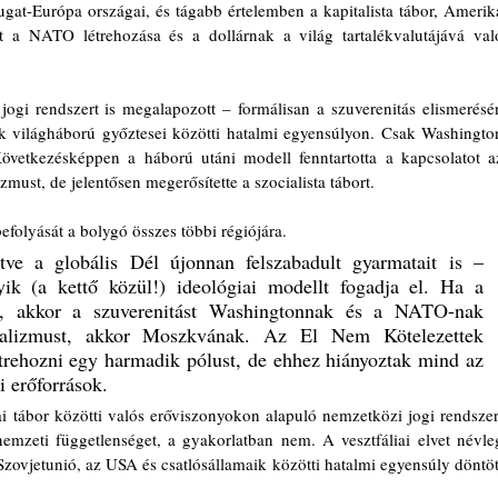
gat-Európa országai, és tágabb értelemben a kapitalista tábor, Amerika
t a NATO létrehozása és a dollárnak a világ tartalékvalutájává való
i rendszert is megalapozott – formálisan a szuverenitás elismerésén
 világháború győztesei közötti hatalmi egyensúlyon. Csak Washington
vetkezésképpen a háború utáni modell fenntartotta a kapcsolatot az
zmust, de jelentősen megerősítette a szocialista tábort.
befolyását a bolygó összes többi régiójára.
ve a globális Dél újonnan felszabadult gyarmatait is – 
lyik (a kettő közül!) ideológiai modellt fogadja el. Ha a 
ta, akkor a szuverenitást Washingtonnak és a NATO-nak 
ializmust, akkor Moszkvának. Az El Nem Kötelezettek 
rehozni egy harmadik pólust, de ehhez hiányoztak mind az 
i erőforrások.
i tábor közötti valós erőviszonyokon alapuló nemzetközi jogi rendszert
nemzeti függetlenséget, a gyakorlatban nem. A vesztfáliai elvet névleg
zovjetunió, az USA és csatlósállamaik közötti hatalmi egyensúly döntött