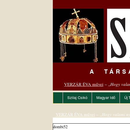
A TÁRS
VERZÁR ÉVA művei
– „
Hogy vala
Szilaj Csikó
Magyar Idő
Új 
VERZÁR ÉVA művei
– „
Hogy valami ny
dombi52