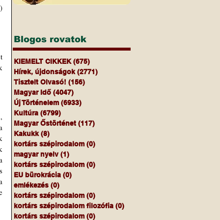
 
Blogos rovatok
 
KIEMELT CIKKEK
(675)
675 bejegyzés
 
Hírek, újdonságok
(2771)
2771 bejegyzés
Tisztelt Olvasó!
(156)
156 bejegyzés
Magyar Idő
(4047)
4047 bejegyzés
Új Történelem
(6933)
6933 bejegyzés
Kultúra
(6799)
6799 bejegyzés
 
Magyar Őstörténet
(117)
117 bejegyzés
 
Kakukk
(8)
8 bejegyzés
 
kortárs szépirodalom
(0)
0 bejegyzés
 
magyar nyelv
(1)
1 bejegyzés
 
kortárs szépirodalom
(0)
0 bejegyzés
 
EU bürokrácia
(0)
0 bejegyzés
 
emlékezés
(0)
0 bejegyzés
 
kortárs szépirodalom
(0)
0 bejegyzés
kortárs szépirodalom filozófia
(0)
0 bejegyzés
kortárs szépirodalom
(0)
0 bejegyzés