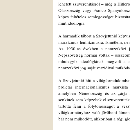
lehetett szuverenitásról – még a Hitler
Olaszország vagy Franco Spanyolország
képes feltételes semlegességet biztosí
mint ideológia.
A harmadik tábort a Szovjetunió képvisel
marxizmus-leninizmusra. Ismétlem, nem 
Az 1930-as években a nemzetközi jo
Népszövetség normái voltak – összeomlo
mindegyik ideológiának megvolt a saj
nemzetközi jog saját verzióival működt
A Szovjetunió hitt a világforradalomban
proletár internacionalizmus marxista 
amelyben Németország és az „árja fa
senkinek sem képzeltek el szuverenitást
tartotta fenn a folytonosságot a veszt
világkormányhoz való jövőbeni átmenet
bár nem működött, akkoriban a régi glo