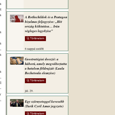
 
 
 
A Rothschildok és a Pentagon
bizalmas feljegyzése: „Hét
ország kiiktatása… Irán
végleges legyőzése”
 
Új Történelem
 
 
6 nappal ezelőtt
 
Geostratégiai dosszié: a
háború, amely megváltoztatta
a hatalom földrajzát (Laala
 
Bechetoula elemzése)
 
Új Történelem
 
 
júl. 29.
 
 
Egy szörnyeteggel kevesebb
(Tarik Cyril Amar jegyzete)
Új Történelem