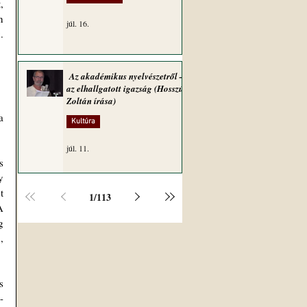
 
 
júl. 16.
 
Az akadémikus nyelvészetről –
az elhallgatott igazság (Hosszú
Zoltán írása)
 
Kultúra
júl. 11.
 
 
 
1
/
113
 
 
 
 
-