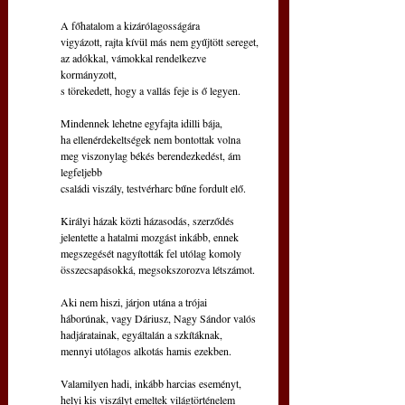
A főhatalom a kizárólagosságára
vigyázott, rajta kívül más nem gyűjtött sereget,
az adókkal, vámokkal rendelkezve 
kormányzott,
s törekedett, hogy a vallás feje is ő legyen.
Mindennek lehetne egyfajta idilli bája,
ha ellenérdekeltségek nem bontottak volna
meg viszonylag békés berendezkedést, ám 
legfeljebb
családi viszály, testvérharc bűne fordult elő.
Királyi házak közti házasodás, szerződés
jelentette a hatalmi mozgást inkább, ennek
megszegését nagyították fel utólag komoly
összecsapásokká, megsokszorozva létszámot.
Aki nem hiszi, járjon utána a trójai
háborúnak, vagy Dáriusz, Nagy Sándor valós
hadjáratainak, egyáltalán a szkítáknak,
mennyi utólagos alkotás hamis ezekben.
Valamilyen hadi, inkább harcias eseményt,
helyi kis viszályt emeltek világtörténelem