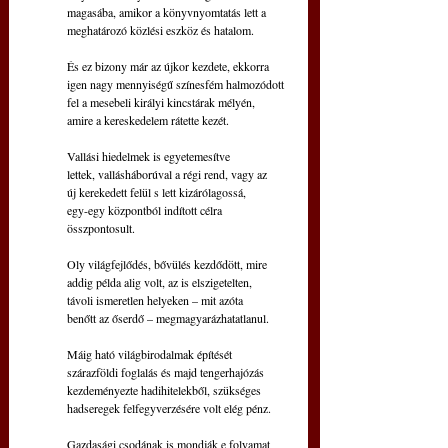
magasába, amikor a könyvnyomtatás lett a
meghatározó közlési eszköz és hatalom.
És ez bizony már az újkor kezdete, ekkorra
igen nagy mennyiségű színesfém halmozódott
fel a mesebeli királyi kincstárak mélyén,
amire a kereskedelem rátette kezét.
Vallási hiedelmek is egyetemesítve
lettek, vallásháborúval a régi rend, vagy az
új kerekedett felül s lett kizárólagossá,
egy-egy központból indított célra 
összpontosult.
Oly világfejlődés, bővülés kezdődött, mire
addig példa alig volt, az is elszigetelten,
távoli ismeretlen helyeken – mit azóta
benőtt az őserdő – megmagyarázhatatlanul.
Máig ható világbirodalmak építését
szárazföldi foglalás és majd tengerhajózás
kezdeményezte hadihitelekből, szükséges
hadseregek felfegyverzésére volt elég pénz.
Gazdasági csodának is mondják e folyamat