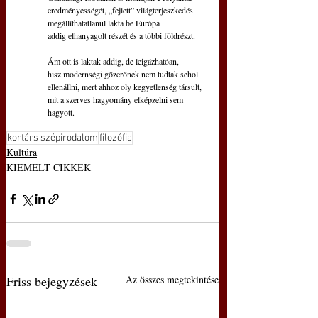
eredményességét, „fejlett” világterjeszkedés
megállíthatatlanul lakta be Európa
addig elhanyagolt részét és a többi földrészt.
Ám ott is laktak addig, de leigázhatóan,
hisz modernségi gőzerőnek nem tudtak sehol
ellenállni, mert ahhoz oly kegyetlenség társult,
mit a szerves hagyomány elképzelni sem 
hagyott.
kortárs szépirodalom
filozófia
Kultúra
KIEMELT CIKKEK
Friss bejegyzések
Az összes megtekintése