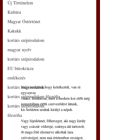
Új Történelem
Kultúra
Magyar Őstörténet
Kakukk
kortárs szépirodalom
magyar nyelv
kortárs szépirodalom
EU bürokrácia
emlékezés
kortárs szépirodalom
Nagy nemzetek hogy keletkeztek, van rá 
egyszavas
kortárs szépirodalom filozófia
válasz: hódítással, mert a modern kor előtt még
nemzetállam előtti szerveződést látunk,
kortárs szépirodalom
kis területen uraltak királyt a népek.
filozófia
Vagy fejedelmet, főherceget, aki nagy király
vagy császár védereje, szárnya alá tartozott,
őt maga fölé elismerve alkottak laza
szövetséget, nem mai értelemben országot.