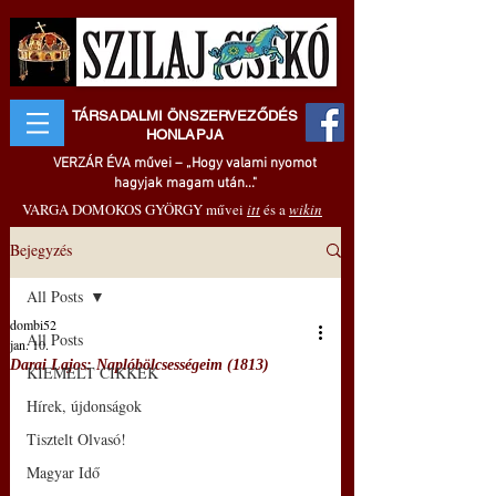
TÁRSADALMI ÖNSZERVEZŐDÉS
HONLAPJA
VERZÁR ÉVA művei – „Hogy valami nyomot
hagyjak magam után..."
VARGA DOMOKOS GYÖRGY művei
itt
és a
wikin
Bejegyzés
All Posts
dombi52
All Posts
jan. 10.
Darai Lajos: Naplóbölcsességeim (1813)
KIEMELT CIKKEK
Hírek, újdonságok
Tisztelt Olvasó!
Magyar Idő