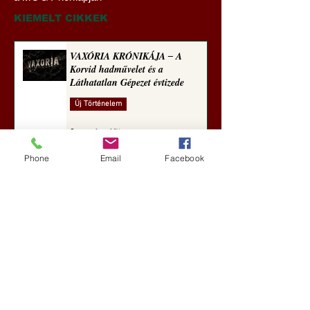
(2026)
sorozata (1774)
KIEMELT CIKKEK
VAXÓRIA KRÓNIKÁJA ‒ A
Korvid hadművelet és a
Láthatatlan Gépezet évtizede
Új Történelem
5 nappal ezelőtt
Phone
Email
Facebook
Darai Lajos: Naplóbölcsességeim
(2018)
Kultúra
aug. 2.
A Rothschildok és a Pentagon