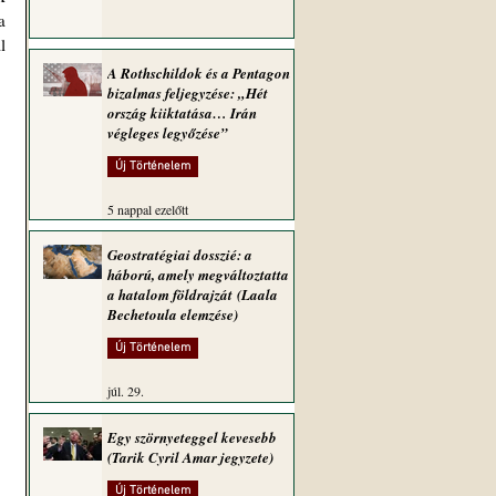
 
 
A Rothschildok és a Pentagon
bizalmas feljegyzése: „Hét
ország kiiktatása… Irán
végleges legyőzése”
Új Történelem
5 nappal ezelőtt
Geostratégiai dosszié: a
háború, amely megváltoztatta
a hatalom földrajzát (Laala
Bechetoula elemzése)
Új Történelem
júl. 29.
Egy szörnyeteggel kevesebb
(Tarik Cyril Amar jegyzete)
Új Történelem