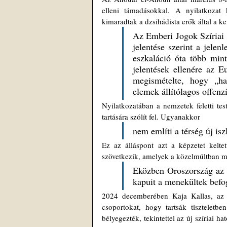
elleni támadásokkal. A nyilatkozat k
kimaradtak a dzsihádista erők által a ke
Az Emberi Jogok Szíriai 
jelentése szerint a jelen
eszkaláció óta több mint
jelentések ellenére az E
megismételte, hogy „hat
elemek állítólagos offenzí
Nyilatkozatában a nemzetek feletti tes
tartására szólít fel. Ugyanakkor 
nem említi a térség új isz
Ez az álláspont azt a képzetet kelte
szövetkezik, amelyek a közelmúltban m
Eközben Oroszország az E
kapuit a menekültek befog
2024 decemberében Kaja Kallas, az EU 
csoportokat, hogy tartsák tiszteletb
bélyegezték, tekintettel az új szíriai h