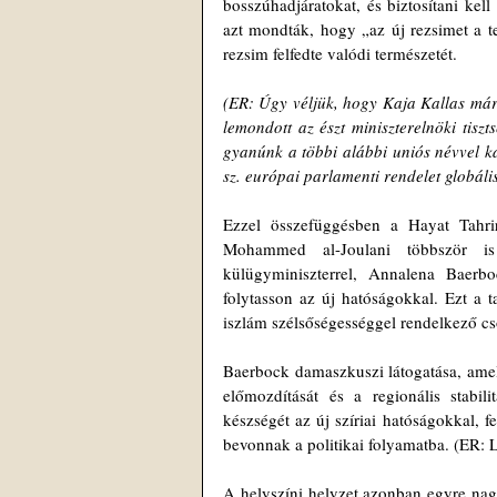
bosszúhadjáratokat, és biztosítani kell
azt mondták, hogy „az új rezsimet a te
rezsim felfedte valódi természetét. 
(ER: Úgy véljük, hogy Kaja Kallas már 2
lemondott az észt miniszterelnöki tisz
gyanúnk a többi alábbi uniós névvel k
sz. európai parlamenti rendelet globáli
Ezzel összefüggésben a Hayat Tahri
Mohammed al-Joulani többször is 
külügyminiszterrel, Annalena Baerboc
folytasson az új hatóságokkal. Ezt a ta
iszlám szélsőségességgel rendelkező cs
Baerbock damaszkuszi látogatása, amelye
előmozdítását és a regionális stabili
készségét az új szíriai hatóságokkal, f
bevonnak a politikai folyamatba. (ER: 
A helyszíni helyzet azonban egyre nag