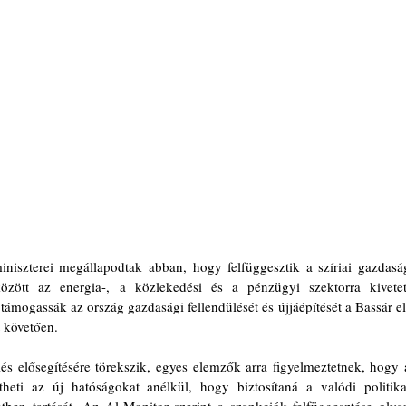
iszterei megállapodtak abban, hogy felfüggesztik a szíriai gazdaság
között az energia-, a közlekedési és a pénzügyi szektorra kivetett
támogassák az ország gazdasági fellendülését és újjáépítését a Bassár el
 követően.
s elősegítésére törekszik, egyes elemzők arra figyelmeztetnek, hogy a
heti az új hatóságokat anélkül, hogy biztosítaná a valódi politikai
tben tartását. Az Al-Monitor szerint a szankciók felfüggesztése olyan