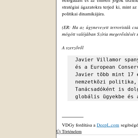
stratégiai ágazatokra terjed ki, mint az 
politikai dinamikájára. 
(ER: Ha az úgynevezett terroristák csa
mögött valójában Szíria megerősítését s
A szerzőről
Javier Villamor span
és a European Conser
Javier több mint 17 
nemzetközi politika,
Tanácsadóként is dol
globális ügyekbe és 
VDGy fordítása a 
DeepL.com
 segítség
Új Történelem