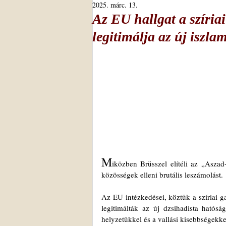
2025. márc. 13.
Az EU hallgat a szíriai
legitimálja az új iszla
M
iközben Brüsszel elítéli az „Aszad
közösségek elleni brutális leszámolást.
Az EU intézkedései, köztük a szíriai g
legitimálták az új dzsihadista hatós
helyzetükkel és a vallási kisebbségek