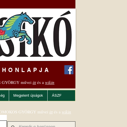
 HONLAPJA
 GYÖRGY művei
itt
és a
wikin
ség
Megjelent újságok
ÁSZF
OMOKOS GYÖRGY művei
itt
és a
wikin