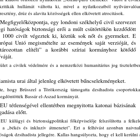
ritikák hullámát váltotta ki, mivel a nyilatkozatból nyilvánvalóan
resztény, drúz és alavita közösségek ellen elkövetett atrocitások.
Megfigyelőközpontja, egy londoni székhelyű civil szervezet 
legi hatóságok biztonsági erői a múlt csütörtökön kezdődött 
 1000 civilt végeztek ki, köztük sok nőt és gyermeket. E 
urópai Unió megismételte az események saját verzióját, és 
ározottan elítéli” a korábbi szíriai kormányhoz kötődő 
váját. 
tület a civilek védelmére és a nemzetközi humanitárius jog tiszteletben
lamista urai által jelenleg elkövetett bűncselekményeket.
tte, hogy Brüsszel a Törökország támogatta dzsihadista csoportokkal
egdöntötték Bassár el-Aszad kormányát. 
U tétlenségével ellentétben megnyitotta katonai bázisának 
adása előtt.
külügyi és biztonságpolitikai főképviselője felszólította a felkelő
en a „békés és inkluzív átmenetet”. Ezt a felhívást azonban naivnak
atóságok dzsihadista jellegére. Kallas hangsúlyozta, hogy el kell kerülni a