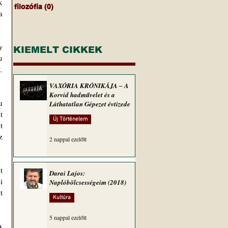
 
filozófia
(0)
0 bejegyzés
 
 
KIEMELT CIKKEK
 
 
VAXÓRIA KRÓNIKÁJA ‒ A
Korvid hadművelet és a
 
Láthatatlan Gépezet évtizede
 
Új Történelem
 
 
2 nappal ezelőtt
 
Darai Lajos:
 
Naplóbölcsességeim (2018)
 
Kultúra
5 nappal ezelőtt
 