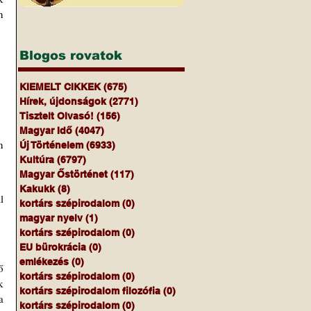
 
Blogos rovatok
KIEMELT CIKKEK
(675)
675 bejegyzés
Hírek, újdonságok
(2771)
2771 bejegyzés
Tisztelt Olvasó!
(156)
156 bejegyzés
Magyar Idő
(4047)
4047 bejegyzés
 
Új Történelem
(6933)
6933 bejegyzés
Kultúra
(6797)
6797 bejegyzés
Magyar Őstörténet
(117)
117 bejegyzés
Kakukk
(8)
8 bejegyzés
 
kortárs szépirodalom
(0)
0 bejegyzés
magyar nyelv
(1)
1 bejegyzés
kortárs szépirodalom
(0)
0 bejegyzés
EU bürokrácia
(0)
0 bejegyzés
emlékezés
(0)
0 bejegyzés
 
kortárs szépirodalom
(0)
0 bejegyzés
 
kortárs szépirodalom filozófia
(0)
0 bejegyzés
 
kortárs szépirodalom
(0)
0 bejegyzés