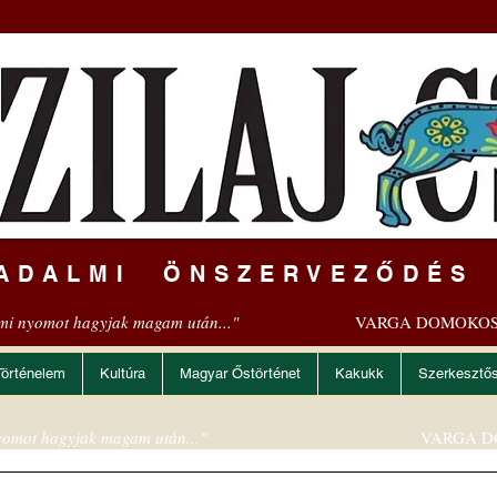
ADALMI ÖNSZERVEZŐDÉS
mi nyomot hagyjak magam után..."
VARGA DOMOKOS
Történelem
Kultúra
Magyar Őstörténet
Kakukk
Szerkesztő
omot hagyjak magam után..."
VARGA D