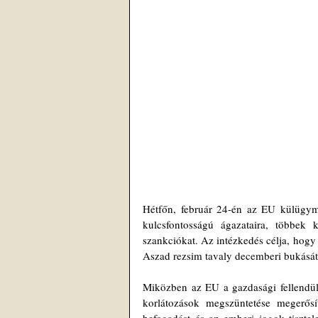
Hétfőn, február 24-én az EU külügymin
kulcsfontosságú ágazataira, többek 
szankciókat. Az intézkedés célja, hogy 
Aszad rezsim tavaly decemberi bukását
Miközben az EU a gazdasági fellendülé
korlátozások megszüntetése megerősít
befogadást és az emberi jogok tisztele