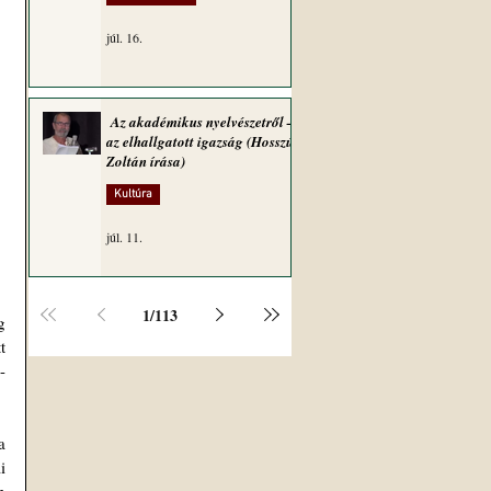
júl. 16.
Az akadémikus nyelvészetről –
az elhallgatott igazság (Hosszú
Zoltán írása)
Kultúra
júl. 11.
1
/
113
 
 
-
 
 
 