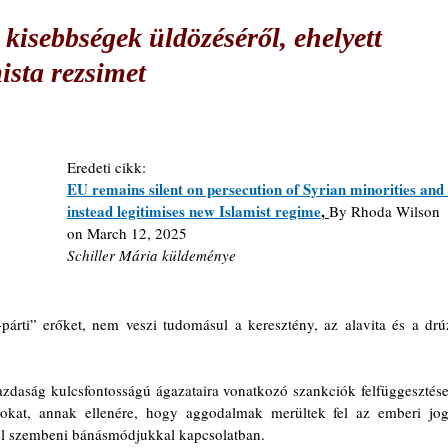
 kisebbségek üldözéséről, ehelyett
mista rezsimet
Eredeti cikk: 
EU remains silent on persecution of Syrian minorities and 
instead legitimises new Islamist regime
, 
By Rhoda Wilson 
on March 12, 2025
Schiller Mária küldeménye
-párti” erőket, nem veszi tudomásul a keresztény, az alavita és a drúz
azdaság kulcsfontosságú ágazataira vonatkozó szankciók felfüggesztése,
ágokat, annak ellenére, hogy aggodalmak merültek fel az emberi jogi
kel szembeni bánásmódjukkal kapcsolatban.