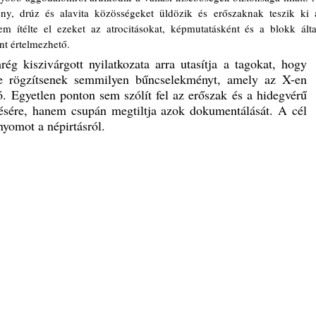
ény, drúz és alavita közösségeket üldözik és erőszaknak teszik ki a
 ítélte el ezeket az atrocitásokat, képmutatásként és a blokk által
nt értelmezhető.
 kiszivárgott nyilatkozata arra utasítja a tagokat, hogy 
ne rögzítsenek semmilyen bűncselekményt, amely az X-en 
ó. Egyetlen ponton sem szólít fel az erőszak és a hidegvérű 
ésére, hanem csupán megtiltja azok dokumentálását. A cél 
nyomot a népirtásról.