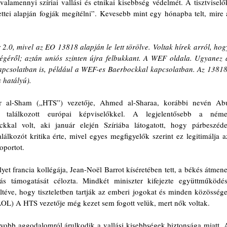
 valamennyi szíriai vallási és etnikai kisebbség védelmét. A tisztviselők
ttei alapján fogják megítélni”. Kevesebb mint egy hónapba telt, mire a
.0, mivel az EO 13818 alapján le lett törölve. Voltak hírek arról, hogy
tségéről; aztán uniós szinten újra felbukkant. A WEF oldala. Ugyanez a
apcsolatban is, például a WEF-es Baerbockkal kapcsolatban. Az 13818.
s hatályú).
r al-Sham („HTS”) vezetője, Ahmed al-Sharaa, korábbi nevén Abu
találkozott európai képviselőkkel. A legjelentősebb a német
kkal volt, aki január elején Szíriába látogatott, hogy párbeszédet
lálkozót kritika érte, mivel egyes megfigyelők szerint ez legitimálja az
oportot.
t francia kollégája, Jean-Noël Barrot kíséretében tett, a békés átmenet
tás támogatását célozta. Mindkét miniszter kifejezte együttműködési
eltéve, hogy tiszteletben tartják az emberi jogokat és minden közösséget
LOL) A HTS vezetője még kezet sem fogott velük, mert nők voltak.
yobb aggodalomról árulkodik a vallási kisebbségek biztonsága miatt. A