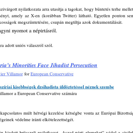
árgott nyilatkozata arra utasítja a tagokat, hogy büntetés terhe mellett
nyt, amely az X-en (korábban Twitter) látható. Egyetlen ponton sem
ilkosságok megszüntetésére, csupán megtiltja azok dokumentálását. 
gyni nyomot a népirtásról.
ra adott uniós válaszról szól. 
ria’s Minorities Face Jihadist Persecution
ier Villamor
 for 
European Conservative
szíriai kisebbségek dzsihadista üldöztetéssel néznek szembe
Villamor a European Conservative számára
 kapcsolatos múlt hétvégi kezelése kétségbe vonta az Európai Bizottság
ségeinek védelme iránti elkötelezettségét.
 kiadott brüsszeli nyilatkozat „Aszad-párti elemeket” vádol a civilek