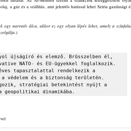
olaj, a gáz és a szállítás, ami jelentős hatással lehet Szíria gazdasági és
k egy narratív álca, akkor ez egy olyan lépés lehet, amely a színfalak
zolgálja.)
yol újságíró és elemző. Brüsszelben él, 
vative NATO- és EU-ügyekkel foglalkozik. 
éves tapasztalattal rendelkezik a 
 a védelem és a biztonság területén. 
gozik, stratégiai betekintést nyújt a 
a geopolitikai dinamikába.
ével