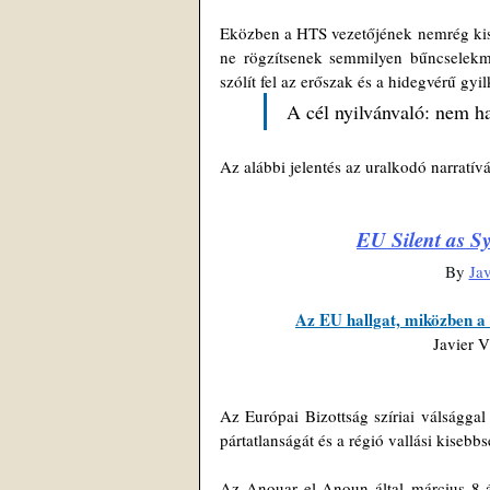
Eközben a HTS vezetőjének nemrég kisziv
ne rögzítsenek semmilyen bűncselekmé
szólít fel az erőszak és a hidegvérű gy
A cél nyilvánvaló: nem ha
Az alábbi jelentés az uralkodó narratívá
EU Silent as Sy
By 
Jav
Az EU hallgat, miközben a 
Javier 
Az Európai Bizottság szíriai válsággal
pártatlanságát és a régió vallási kisebb
Az Anouar el-Anoun által március 8-án