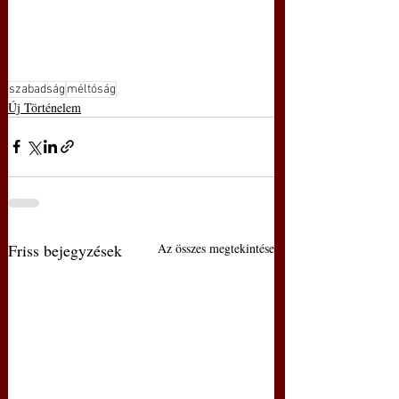
szabadság
méltóság
Új Történelem
Friss bejegyzések
Az összes megtekintése