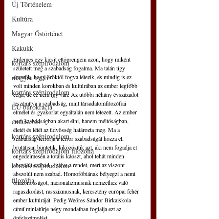
Új Történelem
Kultúra
Magyar Őstörténet
Kakukk
Érdemes egy kicsit eltöprengeni azon, hogy miként 
kortárs szépirodalom
született meg a szabadság fogalma. Ma talán úgy 
érezzük, hogy öröktől fogva létezik, és mindig is ez 
magyar nyelv
volt minden korokban és kultúrában az ember legfőbb 
kortárs szépirodalom
célja, de ez nem így van. Az utóbbi néhány évszázadot 
leszámítva a szabadság, mint társadalomfilozófiai 
EU bürokrácia
elmélet és gyakorlat egyáltalán nem létezett. Az ember 
nem szabadságban akart élni, hanem méltóságban, 
emlékezés
életét és létét az üdvösség határozta meg. Ma a 
kortárs szépirodalom
szabadság-terrorja a terror szabadságát hozza el, 
brutálisan büntetik, kiközösítik azt, aki nem fogadja el 
kortárs szépirodalom filozófia
engedelmesen a totális káoszt, ahol tehát minden 
abszolút szabad, kivéve a rendet, mert az viszont 
kortárs szépirodalom
abszolút nem szabad. Homofóbiának bélyegzi a nemi 
filozófia
önazonosságot, nacionalizmusnak nemzethez való 
ragaszkodást, rasszizmusnak, keresztény európai fehér 
ember kultúráját. Pedig Weöres Sándor Birkaiskola 
című miniatűrje négy mondatban foglalja ezt az 
önfelszámolást.