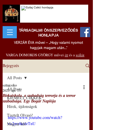
TÁRSADALMI ÖNSZERVEZŐDÉS
HONLAPJA
VERZÁR ÉVA művei – „Hogy valami nyomot
hagyjak magam után..."
VARGA DOMOKOS GYÖRGY művei
itt
és a
wikin
Bejegyzés
All Posts
szilajcsiko
All Posts
2021. ápr. 13.
Birkaiskola, a szabadság terrorja és a terror
KIEMELT CIKKEK
szabadsága. Egy Bogár Naplója
Hírek, újdonságok
Tisztelt Olvasó!
https://www.youtube.com/watch?
v=2zm8ut6rTnU
Magyar Idő