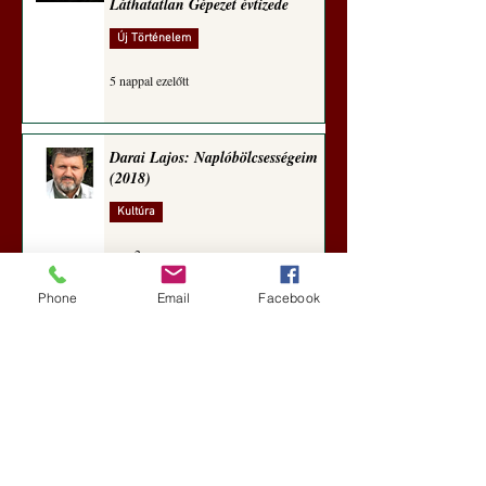
Láthatatlan Gépezet évtizede
Új Történelem
5 nappal ezelőtt
Darai Lajos: Naplóbölcsességeim
(2018)
Kultúra
aug. 2.
Phone
Email
Facebook
A Rothschildok és a Pentagon
bizalmas feljegyzése: „Hét ország
kiiktatása… Irán végleges
legyőzése”
Új Történelem