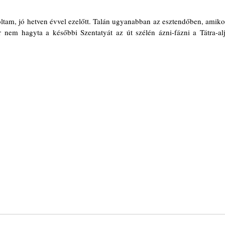
oltam, jó hetven évvel ezelőtt. Talán ugyanabban az esztendőben, amikor
r nem hagyta a későbbi Szentatyát az út szélén ázni-fázni a Tátra-alji