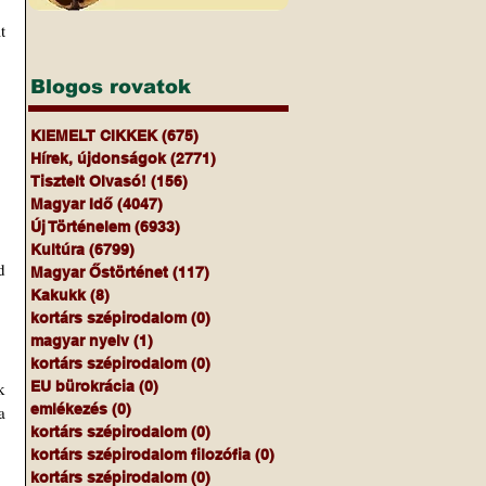
 
Blogos rovatok
KIEMELT CIKKEK
(675)
675 bejegyzés
Hírek, újdonságok
(2771)
2771 bejegyzés
Tisztelt Olvasó!
(156)
156 bejegyzés
Magyar Idő
(4047)
4047 bejegyzés
Új Történelem
(6933)
6933 bejegyzés
Kultúra
(6799)
6799 bejegyzés
 
Magyar Őstörténet
(117)
117 bejegyzés
Kakukk
(8)
8 bejegyzés
kortárs szépirodalom
(0)
0 bejegyzés
magyar nyelv
(1)
1 bejegyzés
kortárs szépirodalom
(0)
0 bejegyzés
 
EU bürokrácia
(0)
0 bejegyzés
emlékezés
(0)
0 bejegyzés
 
kortárs szépirodalom
(0)
0 bejegyzés
kortárs szépirodalom filozófia
(0)
0 bejegyzés
kortárs szépirodalom
(0)
0 bejegyzés