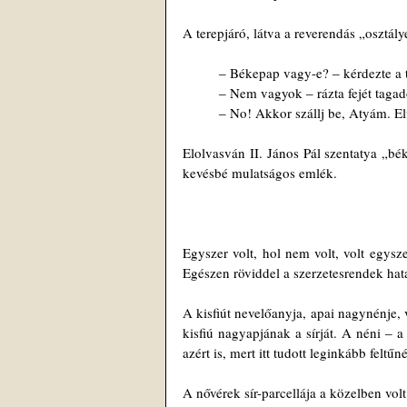
A terepjáró, látva a reverendás „osztálye
‒ Békepap vagy-e? ‒ kérdezte a 
‒ Nem vagyok ‒ rázta fejét taga
‒ No! Akkor szállj be, Atyám. El
Elolvasván II. János Pál szentatya „b
kevésbé mulatságos emlék.
Egyszer volt, hol nem volt, volt egysze
Egészen röviddel a szerzetesrendek hatal
A kisfiút nevelőanyja, apai nagynénje, 
kisfiú nagyapjának a sírját. A néni ‒ a
azért is, mert itt tudott leginkább feltűn
A nővérek sír-parcellája a közelben volt