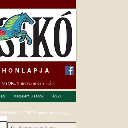
 HONLAPJA
 GYÖRGY művei
itt
és a
wikin
ség
Megjelent újságok
ÁSZF
OMOKOS GYÖRGY művei
itt
és a
wikin