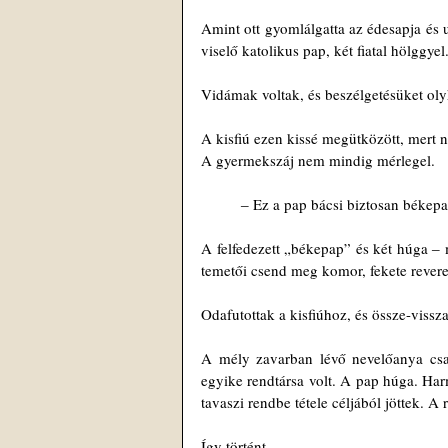
Amint ott gyomlálgatta az édesapja és u
viselő katolikus pap, két fiatal hölggyel
Vidámak voltak, és beszélgetésüket oly
A kisfiú ezen kissé megütközött, mert 
A gyermekszáj nem mindig mérlegel.
‒ Ez a pap bácsi biztosan békepap
A felfedezett „békepap” és két húga ‒
temetői csend meg komor, fekete revere
Odafutottak a kisfiúhoz, és össze-vissz
A mély zavarban lévő nevelőanya csa
egyike rendtársa volt. A pap húga. Har
tavaszi rendbe tétele céljából jöttek. A 
Így történt.