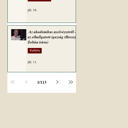
júl. 16.
Az akadémikus nyelvészetről –
az elhallgatott igazság (Hosszú
Zoltán írása)
Kultúra
júl. 11.
1
/
113