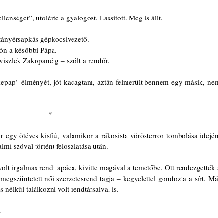
llenséget”, utolérte a gyalogost. Lassított. Meg is állt.
tányérsapkás gépkocsivezető.
dón a későbbi Pápa.
viszlek Zakopanéig ‒ szólt a rendőr.
ékepap”-élményét, jót kacagtam, aztán felmerült bennem egy másik, nem
*
r egy ötéves kisfiú, valamikor a rákosista vörösterror tombolása idején.
mi szóval történt feloszlatása után.
volt irgalmas rendi apáca, kivitte magával a temetőbe. Ott rendezgették a
 megszüntetett női szerzetesrend tagja ‒ kegyelettel gondozta a sírt. Már
és nélkül találkozni volt rendtársaival is.
.