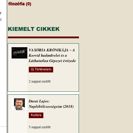
filozófia
(0)
0 bejegyzés
 
 
KIEMELT CIKKEK
VAXÓRIA KRÓNIKÁJA ‒ A
Korvid hadművelet és a
Láthatatlan Gépezet évtizede
Új Történelem
2 nappal ezelőtt
Darai Lajos:
Naplóbölcsességeim (2018)
Kultúra
5 nappal ezelőtt