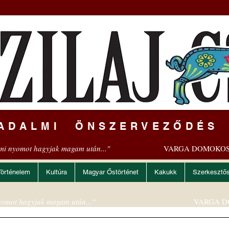
ADALMI ÖNSZERVEZŐDÉS
mi nyomot hagyjak magam után..."
VARGA DOMOKOS
Történelem
Kultúra
Magyar Őstörténet
Kakukk
Szerkesztő
omot hagyjak magam után..."
VARGA D