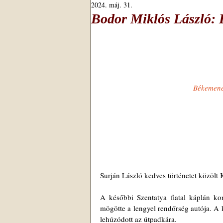
2024. máj. 31.
Bodor Miklós László:
Békemenet
Surján László kedves történetet közölt
A későbbi Szentatya fiatal káplán ko
mögötte a lengyel rendőrség autója. A 
lehúzódott az útpadkára.