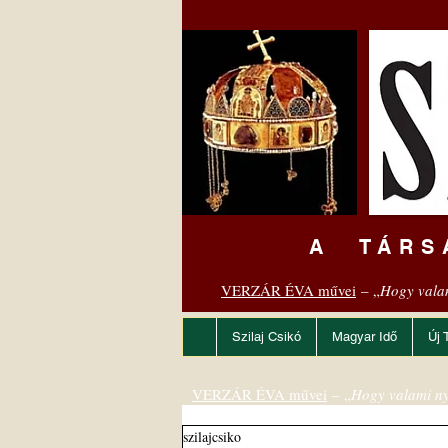
A TÁRS
VERZÁR ÉVA művei
– „
Hogy vala
Szilaj Csikó
Magyar Idő
Új 
VERZÁR ÉVA művei
– „
Hogy valami ny
szilajcsiko