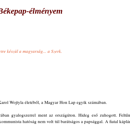
 Békepap-élményem
re készül a magyarság... a Szerk.
 Karol Wojtyla életéből, a Magyar Hon Lap egyik számában.
rában gyalogszerrel ment az országúton. Hideg eső zuhogott. Feltűnt
kommunista hatóság nem volt túl barátságos a papsággal. A fiatal káplán