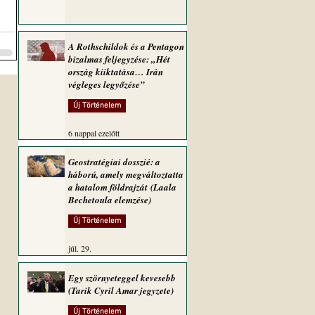
A Rothschildok és a Pentagon
bizalmas feljegyzése: „Hét
ország kiiktatása… Irán
végleges legyőzése”
Új Történelem
6 nappal ezelőtt
Geostratégiai dosszié: a
háború, amely megváltoztatta
a hatalom földrajzát (Laala
Bechetoula elemzése)
Új Történelem
júl. 29.
Egy szörnyeteggel kevesebb
(Tarik Cyril Amar jegyzete)
Új Történelem