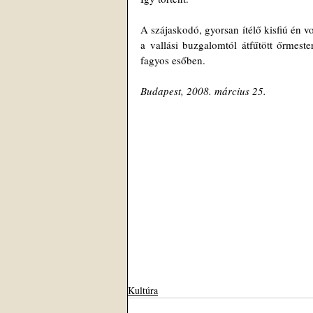
A szájaskodó, gyorsan ítélő kisfiú én v
a vallási buzgalomtól átfűtött őrmeste
fagyos esőben.
Budapest, 2008. március 25.
Kultúra