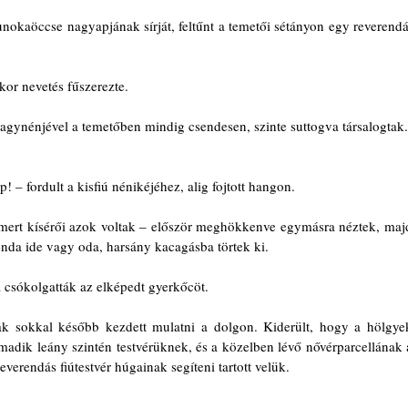
nokaöccse nagyapjának sírját, feltűnt a temetői sétányon egy reverendát
.
kor nevetés fűszerezte.
nagynénjével a temetőben mindig csendesen, szinte suttogva társalogtak.
! – fordult a kisfiú nénikéjéhez, alig fojtott hangon.
 mert kísérői azok voltak ‒ először meghökkenve egymásra néztek, majd
nda ide vagy oda, harsány kacagásba törtek ki.
a csókolgatták az elképedt gyerkőcöt.
k sokkal később kezdett mulatni a dolgon. Kiderült, hogy a hölgyek
madik leány szintén testvérüknek, és a közelben lévő nővérparcellának a
reverendás fiútestvér húgainak segíteni tartott velük.