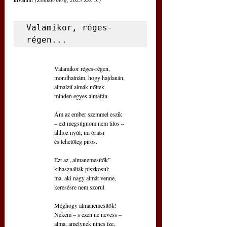
Valamikor, réges-
régen...       
Valamikor réges-régen,
mondhatnám, hogy hajdanán,
almaízű almák nőttek
minden egyes almafán.
Ám az ember szemmel eszik
– ezt megsúgnom nem tilos –
ahhoz nyúl, mi óriási
és lehetőleg piros.
Ezt az „almanemesítők”
kihasználták piszkosul;
ma, aki nagy almát venne,
keresésre nem szorul.
Méghogy almanemesítők!
Nekem – s ezen ne nevess –
alma, amelynek nincs íze,