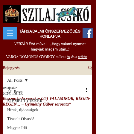
TÁRSADALMI ÖNSZERVEZŐDÉS
HONLAPJA
VERZÁR ÉVA művei – „Hogy valami nyomot
hagyjak magam után..."
VARGA DOMOKOS GYÖRGY művei
itt
és a
wikin
Bejegyzés
All Posts
szilajcsiko
All Posts
2024. máj. 25.
Bosszankodó versek – (35) VALAMIKOR, RÉGES-
KIEMELT CIKKEK
RÉGEN... – Gyimóthy Gábor sorozata*
Hírek, újdonságok
Tisztelt Olvasó!
Magyar Idő