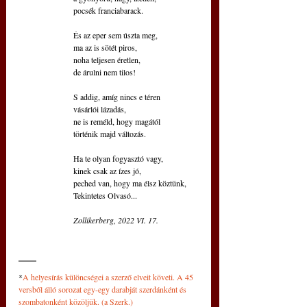
pocsék franciabarack.
És az eper sem úszta meg,
ma az is sötét piros,
noha teljesen éretlen,
de árulni nem tilos!
S addig, amíg nincs e téren
vásárlói lázadás,
ne is reméld, hogy magától
történik majd változás.
Ha te olyan fogyasztó vagy,
kinek csak az ízes jó,
peched van, hogy ma élsz köztünk,
Tekintetes Olvasó...
Zollikerberg, 2022 VI. 17.
*
A helyesírás különcségei a szerző elveit követi. A 45 
versből álló sorozat egy-egy darabját szerdánként és 
szombatonként közöljük. (a Szerk.)