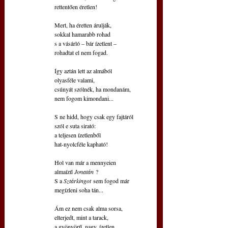
rettentően éretlen!
Mert, ha éretten árulják,
sokkal hamarabb rohad
s a vásárló – bár ízetlent –
rohadtat el nem fogad.
Így aztán lett az almából
olyasféle valami,
csúnyát szólnék, ha mondanám,
nem fogom kimondani...
S ne hidd, hogy csak egy fajtáról
szól e suta sirató:
a teljesen ízetlenből
hat-nyolcféle kapható!
Hol van már a mennyeien
almaízű 
Jonatán
 ?
S a 
Sztárkingot
 sem fogod már
megízleni soha tán...
Ám ez nem csak alma sorsa,
elterjedt, mint a tarack,
a gyönyörű, nagy, ízetlen,