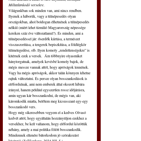
Méltatlankodó versekre
.
Világunkban sok minden van, ami nincs rendben. 
Ilyenek a háborúk, vagy a túlnépesedés olyan 
országokban, ahol boldogan élhetnének a túlnépesedés 
nélkül (miért lehet tízmilió Magyarország népessége 
kereken száz éve változatlanul?). És minden, ami a 
túlnépesedéssel jár: őserdők kiirtása, a természet 
visszaszorítása, a tengerek bepiszkítása, a földlégkör 
túlmelegedése, stb. Ilyen komoly „rendetlenségekre” is 
kitérnek ezek a versek.  Ám többnyire olyasmiket 
hánytorgatnak, amelyek kevésbé komoly bajok, de 
mégis messze vannak attól, hogy apróságok lennének. 
Vagy ha mégis apróságok, akkor talán könnyen lehetne 
rajtuk változtatni. És persze olyan bosszankodások is 
előfordulnak, ami nem emberek által okozott hibára 
irányul, hanem például egyszerűen rossz időjárásra, 
amin ugyan kár bosszankodni, de mégis van, aki 
káromkodik miatta, belőlem meg kicsusszant egy-egy 
bosszankodó vers.
Hogy még sikeresebben vegyem el a kedves Olvasó 
kedvét attól, hogy egyáltalán hozzányúljon ezekhez a 
versekhez, be kell vallanom, hogy előfordul közöttük 
néhány, amely a mai politika fölött bosszankodik.
Mindennek ellenére bátorkodom jó szórakozást 
kívánni! 
(Zollikerberg, 2023 XII. 5.)