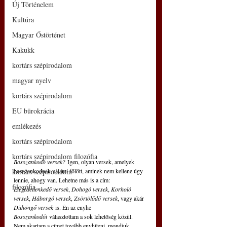
Új Történelem
Kultúra
Magyar Őstörténet
Kakukk
kortárs szépirodalom
magyar nyelv
kortárs szépirodalom
EU bürokrácia
emlékezés
kortárs szépirodalom
kortárs szépirodalom filozófia
Bosszankodó versek?
 Igen, olyan versek, amelyek 
bosszankodnak valami fölött, aminek nem kellene úgy 
kortárs szépirodalom
lennie, ahogy van. Lehetne más is a cím: 
filozófia
Elégedetlenkedő versek
, 
Dohogó versek
, 
Korholó 
versek
, 
Háborgó versek
, 
Zsörtölődő versek
, vagy akár 
Dühöngő versek
 is. Én az enyhe 
Bosszankodót 
választottam a sok lehetőség közül. 
Nem akartam a címet tovább enyhíteni, mondjuk 