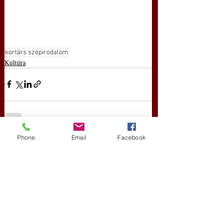
kortárs szépirodalom
Kultúra
Phone
Email
Facebook
Friss bejegyzések
Az összes megtekintése