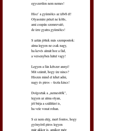
egyszerűen nem nemes!
Hisz’ a gyümölcs az ízből él!
Olyasmire pénzt ne költs,
ami csupán szemrevaló,
de ízre gyatra gyümölcs!
S aztán jöttek más szempontok:
alma legyen ne csak nagy,
ha kevés almát hoz a fád,
a versenyben hátul vagy!
Legyen a fán kétszer annyi!
Mit számít, hogy íze nincs?
Hiszen mind el lehet adni,
nagy és piros – tiszta kincs!
Dolgoztak a „nemesítők”,
legyen az alma olyan,
jól bírja a szállítást is,
ha vele vonat rohan.
S ez nem elég, mert fontos, hogy
gyönyörű piros legyen
már akkor is, amikor még