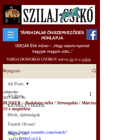
TÁRSADALMI ÖNSZERVEZŐDÉS
HONLAPJA
VERZÁR ÉVA művei – „Hogy valami nyomot
hagyjak magam után..."
VARGA DOMOKOS GYÖRGY művei
itt
és a
wikin
Bejegyzés
All Posts
szilajcsiko
All Posts
2023. márc. 16.
BUNKER – Budaházy-ítélet / Sírrongálás / Március
KIEMELT CIKKEK
15-e megítélése
Hírek, újdonságok
Tisztelt Olvasó!
https://www.youtube.com/watch?
Magyar Idő
v=GxWHhZcd-Lk