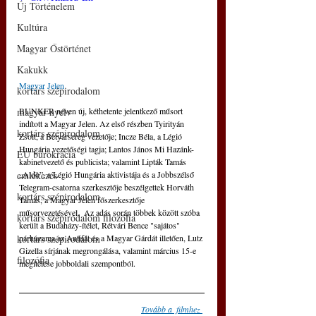
Új Történelem
Kultúra
Magyar Őstörténet
Kakukk
Magyar Jelen
kortárs szépirodalom
BUNKER néven új, kéthetente jelentkező műsort 
magyar nyelv
indított a Magyar Jelen. Az első részben Tyirityán 
kortárs szépirodalom
Zsolt, a Betyársereg vezetője; Incze Béla, a Légió 
Hungária vezetőségi tagja; Lantos János Mi Hazánk-
EU bürokrácia
kabinetvezető és publicista; valamint Lipták Tamás 
„Aldo”, a Légió Hungária aktivistája és a Jobbszélső 
emlékezés
Telegram-csatorna szerkesztője beszélgettek Horváth 
kortárs szépirodalom
Tamás, a Magyar Jelen főszerkesztője 
műsorvezetésével.  Az adás során többek között szóba 
kortárs szépirodalom filozófia
került a Budaházy-ítélet, Rétvári Bence "sajátos" 
párhuzama az Antifát és a Magyar Gárdát illetően, Lutz 
kortárs szépirodalom
Gizella sírjának megrongálása, valamint március 15-e 
filozófia
megítélése jobboldali szempontból.
Tovább a  filmhez