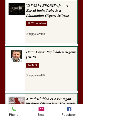
VAXÓRIA KRÓNIKÁJA ‒ A
Korvid hadművelet és a
Láthatatlan Gépezet évtizede
Új Történelem
2 nappal ezelőtt
Darai Lajos: Naplóbölcsességeim
(2018)
Kultúra
5 nappal ezelőtt
A Rothschildok és a Pentagon
bizalmas feljegyzése: „Hét ország
kiiktatása… Irán végleges
legyőzése”
Phone
Email
Facebook