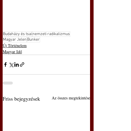
Budaházy és tsai
nemzeti radikalizmus
Magyar Jelen
Bunker
Új Történelem
Magyar Idő
Friss bejegyzések
Az összes megtekintése