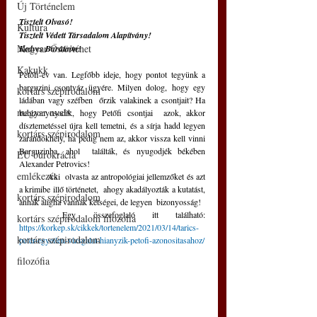
Új Történelem
Tisztelt Olvasó!
Kultúra
Tisztelt Védett Társadalom Alapítvány!
Magyar Őstörténet
Kedves Barátaim!
Kakukk
Petőfi-év van. Legfőbb ideje, hogy pontot tegyünk a  
barguzini csontváz ügyére. Milyen dolog, hogy egy 
kortárs szépirodalom
ládában vagy széfben  őrzik valakinek a csontjait? Ha 
magyar nyelv
bebizonyosodik, hogy Petőfi csontjai  azok, akkor 
dísztemetéssel újra kell temetni, és a sírja hadd legyen  
kortárs szépirodalom
zarándokhely, ha pedig nem az, akkor vissza kell vinni 
Barguzinba, ahol  találták, és nyugodjék békében 
EU bürokrácia
Alexander Petrovics!
emlékezés
	Aki  olvasta az antropológiai jellemzőket és azt 
a krimibe illő történetet,  ahogy akadályozták a kutatást, 
kortárs szépirodalom
annak aligha vannak kétségei, de legyen  bizonyosság! 
	Egy összefoglaló itt található: 
kortárs szépirodalom filozófia
https://korkep.sk/cikkek/tortenelem/2021/03/14/tarics-
kortárs szépirodalom
peter-egyetlen-vizsgalat-hianyzik-petofi-azonositasahoz/
filozófia