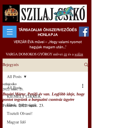
TÁRSADALMI ÖNSZERVEZŐDÉS
HONLAPJA
VERZÁR ÉVA művei – „Hogy valami nyomot
hagyjak magam után..."
VARGA DOMOKOS GYÖRGY művei
itt
és a
wikin
Bejegyzés
All Posts
szilajcsiko
All Posts
2022. márc. 21.
Buvári Márta: Petőfi-év van. Legfőbb ideje, hogy
KIEMELT CIKKEK
pontot tegyünk a barguzini csontváz ügyére
Hírek, újdonságok
Frissítve:
2022. márc. 23.
Tisztelt Olvasó!
Magyar Idő