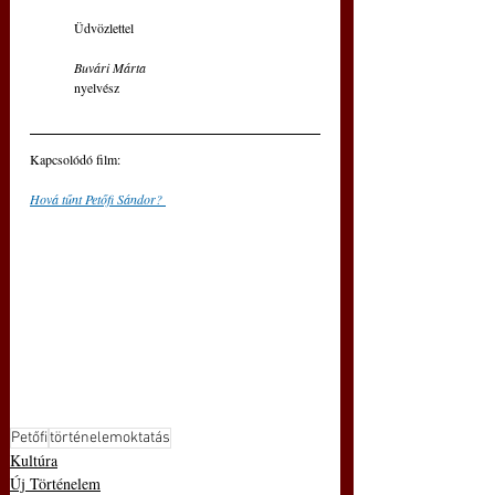
	Üdvözlettel
Buvári Márta
	nyelvész
Kapcsolódó film: 
Hová tűnt Petőfi Sándor? 
Petőfi
történelemoktatás
Kultúra
Új Történelem