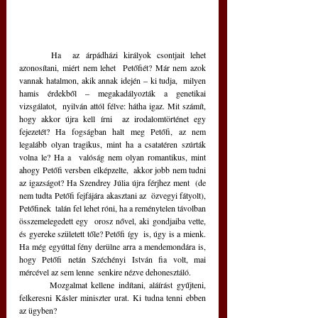
	Ha  az árpádházi királyok csontjait lehet 
azonosítani, miért nem lehet  Petőfiét? Már nem azok 
vannak hatalmon, akik annak idején – ki tudja,  milyen 
hamis érdekből – megakadályozták a genetikai 
vizsgálatot,  nyilván attól félve: hátha igaz. Mit számít, 
hogy akkor újra kell írni  az irodalomtörténet egy 
fejezetét? Ha fogságban halt meg Petőfi, az nem  
legalább olyan tragikus, mint ha a csatatéren szúrták 
volna le? Ha a  valóság nem olyan romantikus, mint 
ahogy Petőfi versben elképzelte,  akkor jobb nem tudni 
az igazságot? Ha Szendrey Júlia újra férjhez ment  (de 
nem tudta Petőfi fejfájára akasztani az  özvegyi fátyolt), 
Petőfinek  talán fel lehet róni, ha a reménytelen távolban 
összemelegedett egy  orosz nővel, aki gondjaiba vette, 
és gyereke született tőle? Petőfi így  is, úgy is a mienk. 
Ha még egyúttal fény derülne arra a mendemondára is,  
hogy Petőfi netán Széchényi István fia volt, mai 
mércével az sem lenne  senkire nézve dehonesztáló. 
	Mozgalmat kellene indítani, aláírást gyűjteni, 
felkeresni Kásler miniszter urat. Ki tudna tenni ebben 
az ügyben?  