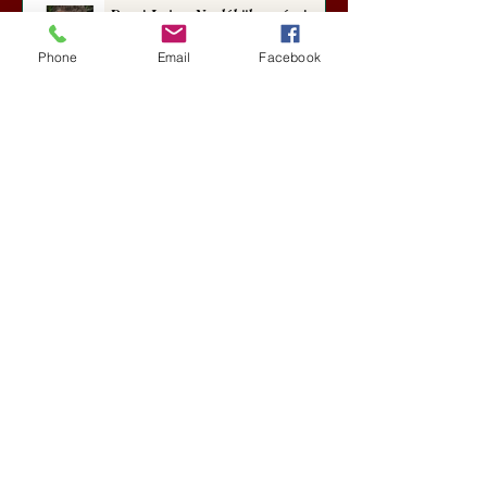
Darai Lajos: Naplóbölcsességeim
(2018)
Phone
Email
Facebook
Kultúra
5 nappal ezelőtt
A Rothschildok és a Pentagon
bizalmas feljegyzése: „Hét ország
kiiktatása… Irán végleges
legyőzése”
Új Történelem
6 nappal ezelőtt
Geostratégiai dosszié: a háború,
amely megváltoztatta a hatalom
földrajzát (Laala Bechetoula
elemzése)