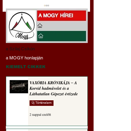
Gyimóthy Gábor
Darai Lajos:
a Szilaj Csikón
nyelvművelő gúnyvers-
Naplóbölcsességei
a MOGY honlapján
sorozata (1772)
(2023)
KIEMELT CIKKEK
VAXÓRIA KRÓNIKÁJA ‒ A
Korvid hadművelet és a
Láthatatlan Gépezet évtizede
Új Történelem
2 nappal ezelőtt