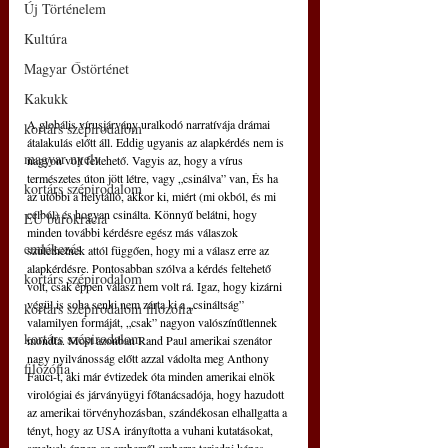
Új Történelem
Kultúra
Magyar Őstörténet
Kakukk
A globális vírusjárvány uralkodó narratívája drámai 
kortárs szépirodalom
átalakulás előtt áll. Eddig ugyanis az alapkérdés nem is 
magyar nyelv
nagyon volt feltehető. Vagyis az, hogy a vírus 
természetes úton jött létre, vagy „csinálva” van, És ha 
kortárs szépirodalom
az utóbbi a helytálló, akkor ki, miért (mi okból, és mi 
célból) és hogyan csinálta. Könnyű belátni, hogy 
EU bürokrácia
minden további kérdésre egész más válaszok 
emlékezés
születhetnek attól függően, hogy mi a válasz erre az 
alapkérdésre. Pontosabban szólva a kérdés feltehető 
kortárs szépirodalom
volt, csak éppen válasz nem volt rá. Igaz, hogy kizárni 
végül is soha senki nem zárta ki a „csináltság” 
kortárs szépirodalom filozófia
valamilyen formáját, „csak” nagyon valószínűtlennek 
kortárs szépirodalom
mondta. Most azonban Rand Paul amerikai szenátor 
nagy nyilvánosság előtt azzal vádolta meg Anthony 
filozófia
Fauci-t, aki már évtizedek óta minden amerikai elnök 
virológiai és járványügyi főtanácsadója, hogy hazudott 
az amerikai törvényhozásban, szándékosan elhallgatta a 
tényt, hogy az USA irányította a vuhani kutatásokat, 
amelyek éppen az emberről emberre terjedni képes 