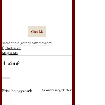
Click Me
koronavírus-járvány
háttérhatalom
Új Történelem
Magyar Idő
Friss bejegyzések
Az összes megtekintése