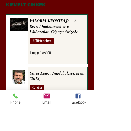
Rugalmas technomorál:
jegyzete)
KIEMELT CIKKEK
igazságosság
VAXÓRIA KRÓNIKÁJA ‒ A
Korvid hadművelet és a
Láthatatlan Gépezet évtizede
Új Történelem
4 nappal ezelőtt
Darai Lajos: Naplóbölcsességeim
(2018)
Kultúra
aug. 2.
Phone
Email
Facebook
A Rothschildok és a Pentagon