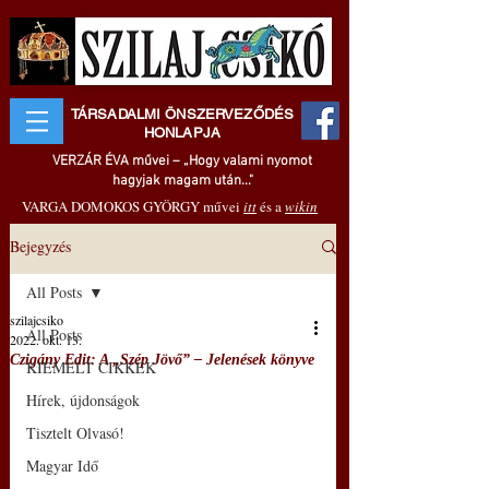
TÁRSADALMI ÖNSZERVEZŐDÉS
HONLAPJA
VERZÁR ÉVA művei – „Hogy valami nyomot
hagyjak magam után..."
VARGA DOMOKOS GYÖRGY művei
itt
és a
wikin
Bejegyzés
All Posts
szilajcsiko
All Posts
2022. okt. 13.
Czigány Edit: A „Szép Jövő” – Jelenések könyve
KIEMELT CIKKEK
Hírek, újdonságok
Tisztelt Olvasó!
Magyar Idő