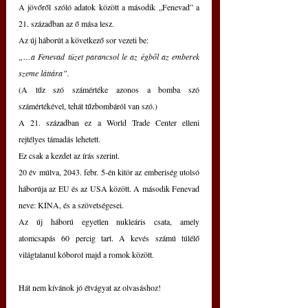
A jövőről szóló adatok között a második „Fenevad” a 
21. században az ő mása lesz.
Az új háborút a következő sor vezeti be: 
„…a Fenevad tüzet parancsol le az égből az emberek 
szeme láttára”.
(A tűz szó számértéke azonos a bomba szó 
számértékével, tehát tűzbombáról van szó.)
A 21. században ez a World Trade Center elleni 
rejtélyes támadás lehetett.
Ez csak a kezdet az írás szerint.
20 év múlva, 2043. febr. 5-én kitör az emberiség utolsó 
háborúja az EU és az USA között. A második Fenevad 
neve: KÍNA, és a szövetségesei.
Az új háború egyetlen nukleáris csata, amely 
atomcsapás 60 percig tart. A kevés számú túlélő 
világtalanul kóborol majd a romok között.
Hát nem kívánok jó étvágyat az olvasáshoz!