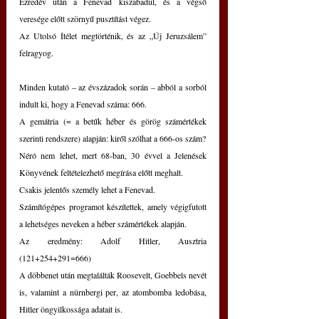
Ezredév után a Fenevad kiszabadul, és a végső 
veresége előtt szörnyű pusztítást végez.
Az Utolsó Ítélet megtörténik, és az „Új Jeruzsálem” 
felragyog.
Minden kutató – az évszázadok során – abból a sorból 
indult ki, hogy a Fenevad száma: 666.
A gemátria (= a betűk héber és görög számértékek 
szerinti rendszere) alapján: kiről szólhat a 666-os szám?
Néró nem lehet, mert 68-ban, 30 évvel a Jelenések 
Könyvének feltételezhető megírása előtt meghalt.
Csakis jelentős személy lehet a Fenevad.
Számítógépes programot készítettek, amely végigfutott 
a lehetséges neveken a héber számértékek alapján.
Az eredmény: Adolf Hitler, Ausztria 
(121+254+291=666)
A döbbenet után megtalálták Roosevelt, Goebbels nevét 
is, valamint a nürnbergi per, az atombomba ledobása, 
Hitler öngyilkossága adatait is.