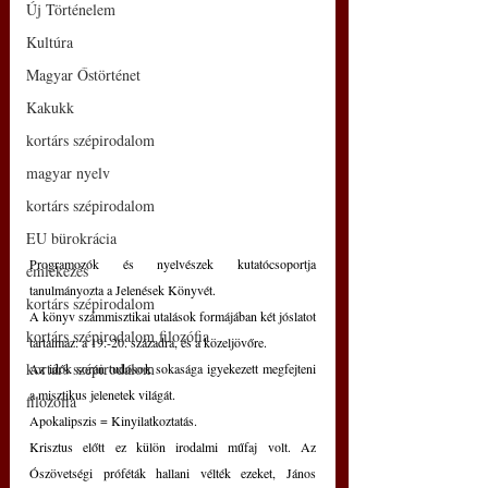
Új Történelem
Kultúra
Magyar Őstörténet
Kakukk
kortárs szépirodalom
magyar nyelv
kortárs szépirodalom
EU bürokrácia
Programozók és nyelvészek kutatócsoportja 
emlékezés
tanulmányozta a Jelenések Könyvét.
kortárs szépirodalom
A könyv számmisztikai utalások formájában két jóslatot 
kortárs szépirodalom filozófia
tartalmaz: a 19.-20. századra, és a közeljövőre.
kortárs szépirodalom
Az idők során tudósok sokasága igyekezett megfejteni 
a misztikus jelenetek világát.
filozófia
Apokalipszis = Kinyilatkoztatás.
Krisztus előtt ez külön irodalmi műfaj volt. Az 
Ószövetségi próféták hallani vélték ezeket, János 