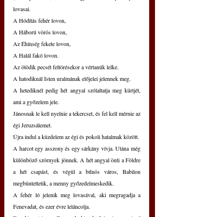
lovasai.
A Hódítás fehér lovon,
A Háború vörös lovon, 
Az Éhínség fekete lovon,
A Halál fakó lovon.
Az ötödik pecsét feltörésekor a vértanúk lelke.
A hatodiknál Isten uralmának előjelei jelennek meg.
A hetediknél pedig hét angyal szólaltatja meg kürtjét, 
ami a győzelem jele.
Jánosnak le kell nyelnie a tekercset, és fel kell mérnie az 
égi Jeruzsálemet. 
Újra indul a küzdelem az égi és pokoli hatalmak között.
A harcot egy asszony és egy sárkány vívja. Utána még 
különböző szörnyek jönnek. A hét angyal önti a Földre 
a hét csapást, és végül a bűnös város, Babilon 
megbüntettetik, a menny győzedelmeskedik.
A fehér ló jelenik meg lovasával, aki megragadja a 
Fenevadat, és ezer évre leláncolja.