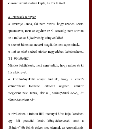
viszont látomásokban kapta, és írta le őket.
A Jelenések Könyve
A szerzője János, aki nem biztos, hogy azonos Jézus 
apostolával, mert az egyház az 5. századig nem sorolta 
be a művet az Újszövetség könyvei közé.
A szerző Jánosnak nevezi magát, de nem apostolnak.
A mű az első század utolsó negyedében keletkezhetett  
(81–96 között?).
Mindez feltételezés, mert nem tudjuk, hogy mikor és ki 
írta a könyvet.
A körülményekről annyit tudunk, hogy a szerző 
száműzetését tölthette Patmosz szigetén, amikor 
megjelent neki Jézus, akit ő 
„Emberfiának nevez, és 
álmot bocsátott rá”.
A révületben a trónon ülő, mennyei Urat látja, kezében 
egy hét pecséttel lezárt könyvtekerccsel, amit a 
„Bárány” tör fel, és ekkor megjelennek az Apokalipszis 