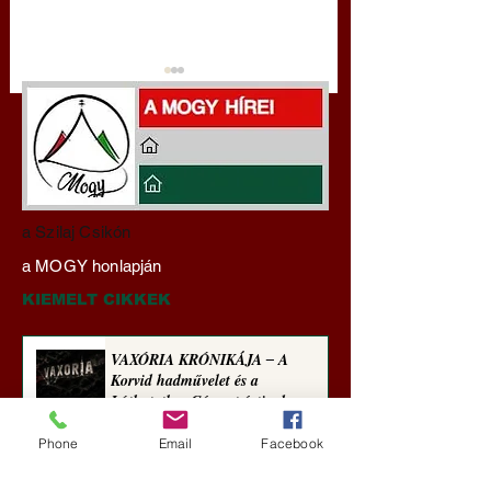
Darai Lajos:
Gyimóthy Gábor
a Szilaj Csikón
Naplóbölcsességeim
nyelvművelő gúnyv
a MOGY honlapján
(2026)
sorozata (1774)
KIEMELT CIKKEK
VAXÓRIA KRÓNIKÁJA ‒ A
Korvid hadművelet és a
Láthatatlan Gépezet évtizede
Új Történelem
Phone
Email
Facebook
5 nappal ezelőtt