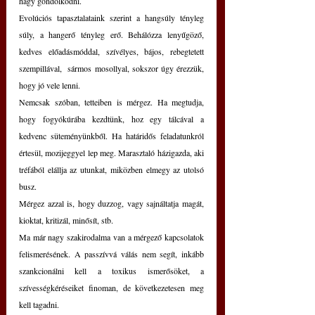
hagy gondolkodni.
Evolúciós tapasztalataink szerint a hangsúly tényleg 
súly, a hangerő tényleg erő. Behálózza lenyűgöző, 
kedves előadásmóddal, szívélyes, bájos, rebegtetett 
szempillával,  sármos mosollyal, sokszor úgy érezzük, 
hogy jó vele lenni.
Nemcsak szóban, tetteiben is mérgez. Ha megtudja, 
hogy fogyókúrába kezdtünk, hoz egy tálcával a 
kedvenc süteményünkből. Ha határidős feladatunkról 
értesül, mozijeggyel lep meg. Marasztaló házigazda, aki 
tréfából elállja az utunkat, miközben elmegy az utolsó 
busz.
Mérgez azzal is, hogy duzzog, vagy sajnáltatja magát, 
kioktat, kritizál, minősít, stb.
Ma már nagy szakirodalma van a mérgező kapcsolatok 
felismerésének. A passzívvá válás nem segít, inkább 
szankcionálni kell a toxikus ismerősöket, a 
szívességkéréseiket finoman, de következetesen meg 
kell tagadni. 