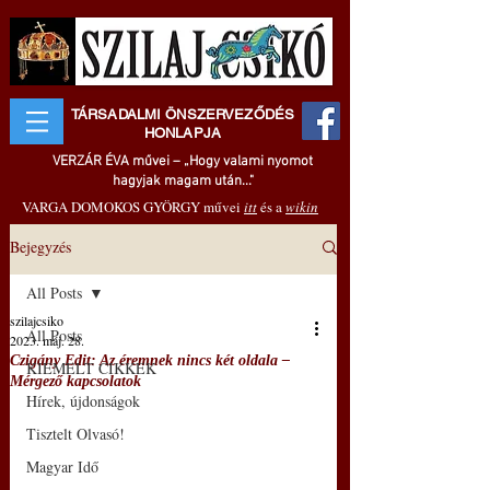
TÁRSADALMI ÖNSZERVEZŐDÉS
HONLAPJA
VERZÁR ÉVA művei – „Hogy valami nyomot
hagyjak magam után..."
VARGA DOMOKOS GYÖRGY művei
itt
és a
wikin
Bejegyzés
All Posts
szilajcsiko
All Posts
2023. máj. 28.
Czigány Edit: Az éremnek nincs két oldala –
KIEMELT CIKKEK
Mérgező kapcsolatok
Hírek, újdonságok
Tisztelt Olvasó!
Magyar Idő