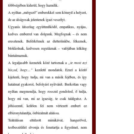
többségében kiderül, hogy hazudik.
A nyíltan „mérgező” emberekkel sem könnyű a helyzet, 
de az álságosak jelentenek igazi veszélyt.
Ugyanis látszólag együttműködő, empatikus, nyájas, 
kedves emberrel van dolgunk. Megfognak – és nem 
eresztenek. Beférkőznek az életterünkbe, fékeznek, 
blokkolnak, kedvesen reguláznak – valójában lelkileg 
bántalmaznak.
A legaljasabb üzenetek közé tartoznak a 
„te most azt 
hiszed, hogy…”
 kezdetű mondatok. Ezzel a közlő 
kijelenti, hogy tudja, mi van a másik fejében, és így 
hatalmat gyakorol, befolyást nyilvánít. Burkoltan vagy 
nyíltan megmondja, hogy rosszul gondolod, ő tudja, 
hogy mi van, mi az igazság, te csak találgatsz. A 
jóhiszemű, kellően fel nem vértezett embert ez 
elbizonytalanítja, önbizalmát aláássa.
Teátrálisan eltúlzott mimikával, hangerővel, 
testbeszéddel elvonja és fenntartja a figyelmet, nem 