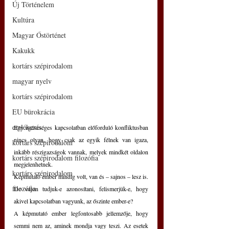
Új Történelem
Kultúra
Magyar Őstörténet
Kakukk
kortárs szépirodalom
magyar nyelv
kortárs szépirodalom
EU bürokrácia
emlékezés
Egy egészséges kapcsolatban előforduló konfliktusban 
nincs olyan, hogy csak az egyik félnek van igaza, 
kortárs szépirodalom
inkább részigazságok vannak, melyek mindkét oldalon 
kortárs szépirodalom filozófia
megjelenhetnek.
kortárs szépirodalom
Képmutató ember mindig volt, van és – sajnos – lesz is. 
filozófia
De vajon tudjuk-e azonosítani, felismerjük-e, hogy 
akivel kapcsolatban vagyunk, az őszinte ember-e?
A képmutató ember legfontosabb jellemzője, hogy 
semmi nem az, aminek mondja vagy teszi. Az esetek 