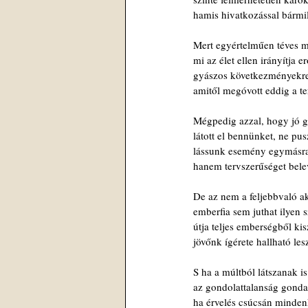
hamis hivatkozással bármi
Mert egyértelműen téves 
mi az élet ellen irányítja e
gyászos következményekre
amitől megóvott eddig a t
Mégpedig azzal, hogy jó 
látott el bennünket, ne pu
lássunk esemény egymásra
hanem tervszerűséget belev
De az nem a feljebbvaló ak
emberfia sem juthat ilyen 
útja teljes emberségből kis
jövőnk ígérete hallható les
S ha a múltból látszanak i
az gondolattalanság gonda
ha érvelés csúcsán mindenk