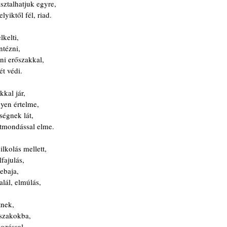
ztalhatjuk egyre,
iktől fél, riad.
lkelti,
ntézni,
ni erőszakkal,
ét védi.
kal jár,
yen értelme,
ségnek lát,
ntmondással elme.
lkolás mellett,
fajulás,
ebaja,
lál, elmúlás,
tnek,
rszakokba,
kozással,