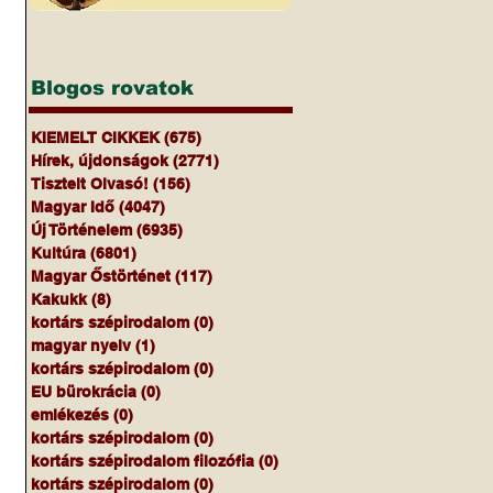
Blogos rovatok
KIEMELT CIKKEK
(675)
675 bejegyzés
Hírek, újdonságok
(2771)
2771 bejegyzés
Tisztelt Olvasó!
(156)
156 bejegyzés
Magyar Idő
(4047)
4047 bejegyzés
Új Történelem
(6935)
6935 bejegyzés
Kultúra
(6801)
6801 bejegyzés
Magyar Őstörténet
(117)
117 bejegyzés
Kakukk
(8)
8 bejegyzés
kortárs szépirodalom
(0)
0 bejegyzés
magyar nyelv
(1)
1 bejegyzés
kortárs szépirodalom
(0)
0 bejegyzés
EU bürokrácia
(0)
0 bejegyzés
emlékezés
(0)
0 bejegyzés
kortárs szépirodalom
(0)
0 bejegyzés
kortárs szépirodalom filozófia
(0)
0 bejegyzés
kortárs szépirodalom
(0)
0 bejegyzés