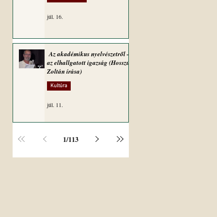
júl. 16.
Az akadémikus nyelvészetről –
az elhallgatott igazság (Hosszú
Zoltán írása)
Kultúra
júl. 11.
1
/
113