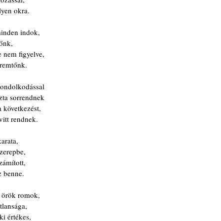
lyen okra.
minden indok,
rőnk,
 nem figyelve,
eremtőnk.
gondolkodással
szta sorrendnek
 következést,
itt rendnek.
arata,
szerepbe,
zámított,
z benne.
s örök romok,
tlansága,
i értékes,