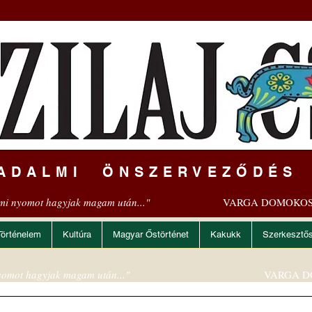
ADALMI ÖNSZERVEZŐDÉS
mi nyomot hagyjak magam után..."
VARGA DOMOKOS
Történelem
Kultúra
Magyar Őstörténet
Kakukk
Szerkesztő
omot hagyjak magam után..."
VARGA D