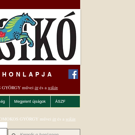
 HONLAPJA
 GYÖRGY művei
itt
és a
wikin
ség
Megjelent újságok
ÁSZF
OMOKOS GYÖRGY művei
itt
és a
wikin