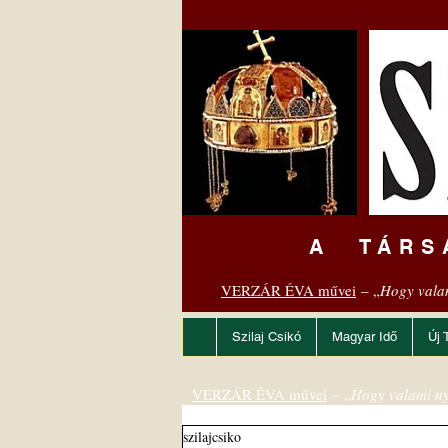
A TÁRS
VERZÁR ÉVA művei
– „
Hogy vala
Szilaj Csikó
Magyar Idő
Új 
VERZÁR ÉVA művei
– „
Hogy valami ny
szilajcsiko