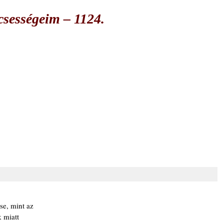
csességeim – 1124.
se, mint az
k miatt