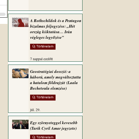
A Rothschildok és a Pentagon
bizalmas feljegyzése: „Hét
ország kiiktatása… Irán
végleges legyőzése”
Új Történelem
7 nappal ezelőtt
Geostratégiai dosszié: a
háború, amely megváltoztatta
a hatalom földrajzát (Laala
Bechetoula elemzése)
Új Történelem
júl. 29.
Egy szörnyeteggel kevesebb
(Tarik Cyril Amar jegyzete)
Új Történelem