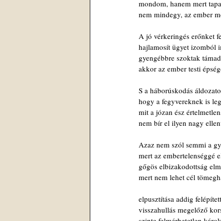
mondom, hanem mert tapas
nem mindegy, az ember mely
A jó vérkeringés erőnket fe
hajlamosít ügyet izomból i
gyengébbre szoktak támad
akkor az ember testi épség
S a háborúskodás áldozatok
hogy a fegyvereknek is leg
mit a józan ész értelmetlen
nem bír el ilyen nagy elle
Azaz nem szól semmi a gyi
mert az embertelenséggé el
gőgös elbizakodottság elm
mert nem lehet cél tömegha
elpusztítása addig felépítet
visszahullás megelőző ko
szinte felmérhetetlen káro