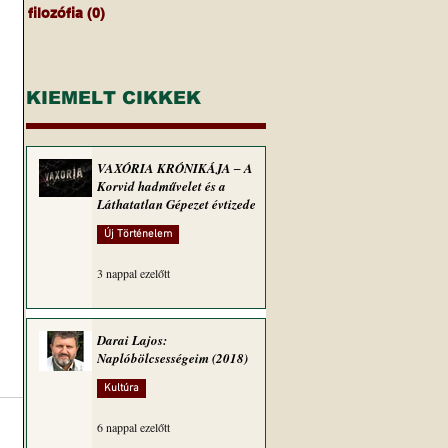
filozófia
(0)
0 bejegyzés
KIEMELT CIKKEK
VAXÓRIA KRÓNIKÁJA ‒ A
Korvid hadművelet és a
Láthatatlan Gépezet évtizede
Új Történelem
3 nappal ezelőtt
Darai Lajos:
Naplóbölcsességeim (2018)
Kultúra
6 nappal ezelőtt