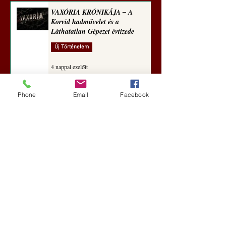
VAXÓRIA KRÓNIKÁJA ‒ A
Korvid hadművelet és a
Láthatatlan Gépezet évtizede
Új Történelem
4 nappal ezelőtt
Phone
Email
Facebook
Darai Lajos: Naplóbölcsességeim
(2018)
Kultúra
aug. 2.
A Rothschildok és a Pentagon
bizalmas feljegyzése: „Hét ország
kiiktatása… Irán végleges
legyőzése”