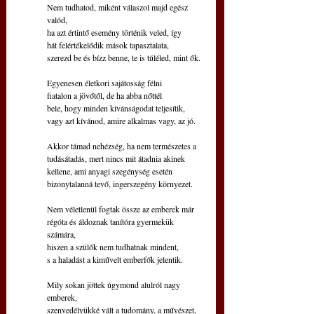
Nem tudhatod, miként válaszol majd egész 
valód,
ha azt értintő esemény történik veled, így
hát felértékelődik mások tapasztalata,
szerezd be és bízz benne, te is túléled, mint ők.
Egyenesen életkori sajátosság félni 
fiatalon a jövőtől, de ha abba nőttél
bele, hogy minden kívánságodat teljesítik,
vagy azt kívánod, amire alkalmas vagy, az jó.
Akkor támad nehézség, ha nem természetes a
tudásátadás, mert nincs mit átadnia akinek
kellene, ami anyagi szegénység esetén
bizonytalanná tevő, ingerszegény környezet.
Nem véletlenül fogtak össze az emberek már
régóta és áldoznak tanítóra gyermekük 
számára,
hiszen a szülők nem tudhatnak mindent,
s a haladást a kiművelt emberfők jelentik.
Mily sokan jöttek úgymond alulról nagy 
emberek,
szenvedélyükké vált a tudomány, a művészet,