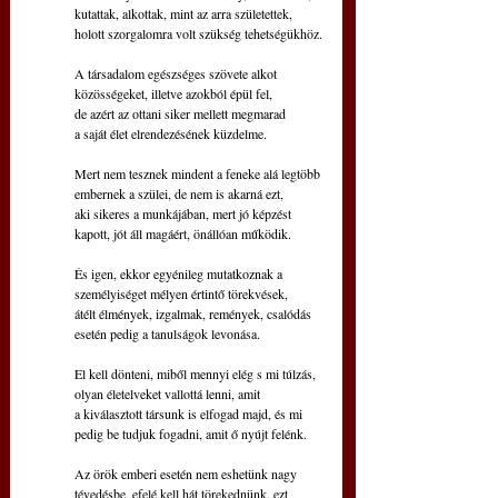
kutattak, alkottak, mint az arra születettek,
holott szorgalomra volt szükség tehetségükhöz.
A társadalom egészséges szövete alkot
közösségeket, illetve azokból épül fel,
de azért az ottani siker mellett megmarad
a saját élet elrendezésének küzdelme.
Mert nem tesznek mindent a feneke alá legtöbb
embernek a szülei, de nem is akarná ezt,
aki sikeres a munkájában, mert jó képzést
kapott, jót áll magáért, önállóan működik.
És igen, ekkor egyénileg mutatkoznak a
személyiséget mélyen értintő törekvések,
átélt élmények, izgalmak, remények, csalódás
esetén pedig a tanulságok levonása.
El kell dönteni, miből mennyi elég s mi túlzás,
olyan életelveket vallottá lenni, amit
a kiválasztott társunk is elfogad majd, és mi
pedig be tudjuk fogadni, amit ő nyújt felénk.
Az örök emberi esetén nem eshetünk nagy
tévedésbe, efelé kell hát törekednünk, ezt