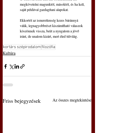
megkövetelni magunktól, másoktól, és ha kell,
saját példával gazdagítani alapokat.
Ekkortól az ismeretlenség kezes báránnyá
válik, legnagyobbrészt kiszámítható válaszok
köszönnek vissza, beüt a nyugalom a jövő
iránt, de unalom kizárt, mert éled túlvilág.
kortárs szépirodalom
filozófia
Kultúra
Friss bejegyzések
Az összes megtekintése