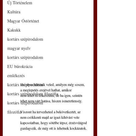
Új Történelem
Kultúra
Magyar Őstörténet
Kakukk
kortárs szépirodalom
magyar nyelv
kortárs szépirodalom
EU bürokrácia
emlékezés
kortárs szépirodalom
Ha olyan történik veled, amilyen még sosem,
a meglepetés erejével hathat, amikor
kortárs szépirodalom filozófia
nem lehet rá felkészülni, de ha igen, szintén
lehet nem várt hatása, hiszen ismeretlenség.
kortárs szépirodalom
filozófia
Viszont ha tervezheted a bekövetkeztét, az
nem csökkenti majd az igazi kihívást vele
kapcsolatban, hogy sötétbe lépsz, érzésvilágod
gazdagszik, de még ott is lehetnek kockázatok.