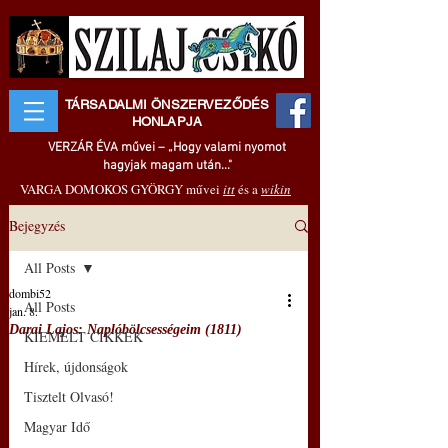
TÁRSADALMI ÖNSZERVEZŐDÉS
HONLAPJA
VERZÁR ÉVA művei – „Hogy valami nyomot
hagyjak magam után..."
VARGA DOMOKOS GYÖRGY művei
itt
és a
wikin
Bejegyzés
All Posts
dombi52
All Posts
jan. 8.
Darai Lajos: Naplóbölcsességeim (1811)
KIEMELT CIKKEK
Hírek, újdonságok
Tisztelt Olvasó!
Magyar Idő