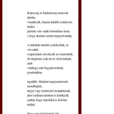
Képesség és képtelenség nemcsak 
látottra
vonatkozik, hanem inkább cselekvést, 
tudást,
jelzünk vele valaki birtokában lenni,
s hogy akarata szerint megnyilvánítja.
A tudottak mentén cselekszünk, és 
visszahat
a tapasztalat: növekszik az ismeretünk,
de megtenni csak azt és olyat tudunk, 
amit
valahogy már begyakoroltunk, 
gondolatban
legalább. Mindezt megismerésnek 
mondhatjuk, 
tárgyi vagy természeti elsajátításnak,
ahol szellemi tartalom is keletkezik
azáltal, hogy másokkal is közölni 
tudjuk.
Eleve másoktól belénk jött 