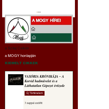
Darai Lajos:
Gyimóthy Gábor
a Szilaj Csikón
Naplóbölcsességeim
nyelvművelő gúnyv
a MOGY honlapján
(2024)
sorozata (1772)
KIEMELT CIKKEK
VAXÓRIA KRÓNIKÁJA ‒ A
Korvid hadművelet és a
Láthatatlan Gépezet évtizede
Új Történelem
3 nappal ezelőtt