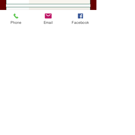
Darai Lajos: Naplóbölcsességeim
(2018)
Phone
Email
Facebook
Kultúra
7 nappal ezelőtt
A Rothschildok és a Pentagon
bizalmas feljegyzése: „Hét ország
kiiktatása… Irán végleges
legyőzése”
Új Történelem
aug. 1.
Geostratégiai dosszié: a háború,
amely megváltoztatta a hatalom
földrajzát (Laala Bechetoula