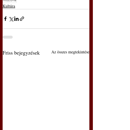
filozófia
Kultúra
Friss bejegyzések
Az összes megtekintése