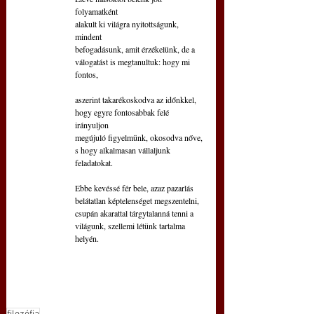
folyamatként
alakult ki világra nyitottságunk, 
mindent
befogadásunk, amit érzékelünk, de a
válogatást is megtanultuk: hogy mi 
fontos,
aszerint takarékoskodva az időnkkel,
hogy egyre fontosabbak felé 
irányuljon
megújuló figyelmünk, okosodva nőve,
s hogy alkalmasan vállaljunk 
feladatokat.
Ebbe kevéssé fér bele, azaz pazarlás
belátatlan képtelenséget megszentelni,
csupán akarattal tárgytalanná tenni a
világunk, szellemi létünk tartalma 
helyén.