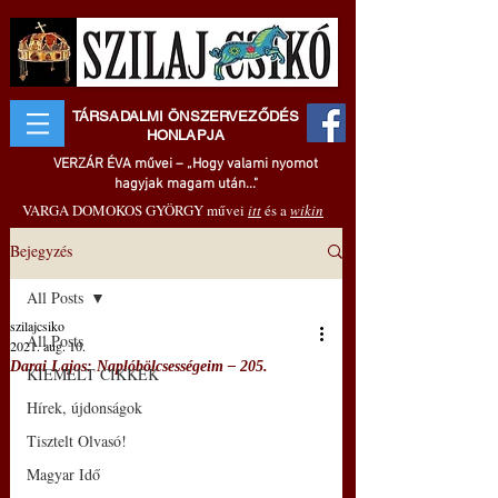
TÁRSADALMI ÖNSZERVEZŐDÉS
HONLAPJA
VERZÁR ÉVA művei – „Hogy valami nyomot
hagyjak magam után..."
VARGA DOMOKOS GYÖRGY művei
itt
és a
wikin
Bejegyzés
All Posts
szilajcsiko
All Posts
2021. aug. 10.
Darai Lajos: Naplóbölcsességeim – 205.
KIEMELT CIKKEK
Hírek, újdonságok
Tisztelt Olvasó!
Magyar Idő