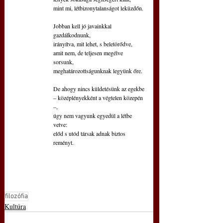
mint mi, létbizonytalanságot leküzdőn.
Jobban kell jó javainkkal 
gazdálkodnunk,
irányítva, mit lehet, s beletörődve, 
amit nem, de teljesen megélve 
sorsunk,
meghatározottságunknak legyünk őre.
De ahogy nincs küldetésünk az egekbe
– középlényekként a végtelen közepén 
–,
úgy nem vagyunk egyedül a létbe 
vetve:
előd s utód társak adnak biztos 
reményt.
filozófia
Kultúra