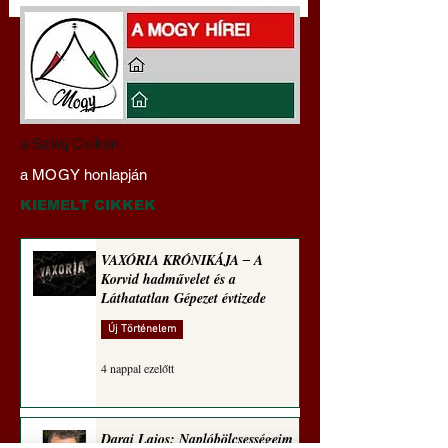
Darai Lajos:
Gyimóthy Gábor
a Szilaj Csikón
Naplóbölcsességeim
nyelvművelő gúnyv
a MOGY honlapján
(2024)
sorozata (1772)
KIEMELT CIKKEK
VAXÓRIA KRÓNIKÁJA ‒ A
Korvid hadművelet és a
Láthatatlan Gépezet évtizede
Új Történelem
4 nappal ezelőtt
Darai Lajos: Naplóbölcsességeim