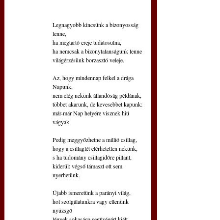
Legnagyobb kincsünk a bizonyosság 
lenne,
ha megtartó ereje tudatosulna,
ha nemcsak a bizonytalanságunk lenne
világérzésünk borzasztó veleje. 
Az, hogy mindennap felkel a drága 
Napunk,
nem elég nekünk állandóság példának,
többet akarunk, de kevesebbet kapunk:
már-már Nap helyére visznek hiú 
vágyak. 
Pedig meggyőzhetne a millió csillag,
hogy a csillaglét elérhetetlen nekünk,
s ha tudomány csillagidőre pillant,
kiderül: végső támaszt ott sem 
nyerhetünk.
Újabb ismeretünk a parányi világ,
hol szolgálatunkra vagy ellenünk 
nyüzsgő
lények sokasága segítségért kiált,