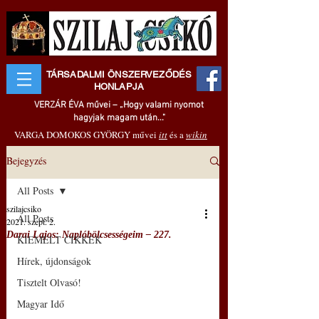
TÁRSADALMI ÖNSZERVEZŐDÉS
HONLAPJA
VERZÁR ÉVA művei – „Hogy valami nyomot
hagyjak magam után..."
VARGA DOMOKOS GYÖRGY művei
itt
és a
wikin
Bejegyzés
All Posts
szilajcsiko
All Posts
2021. szept. 2.
Darai Lajos: Naplóbölcsességeim – 227.
KIEMELT CIKKEK
Hírek, újdonságok
Tisztelt Olvasó!
Magyar Idő