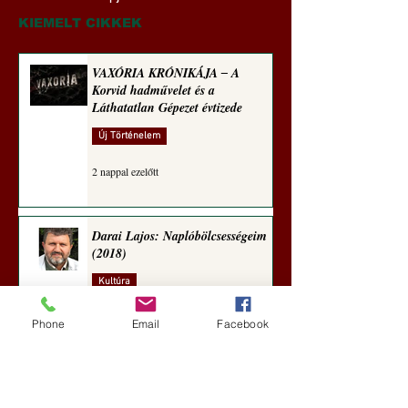
(2023)
sorozata (1771)
KIEMELT CIKKEK
VAXÓRIA KRÓNIKÁJA ‒ A
Korvid hadművelet és a
Láthatatlan Gépezet évtizede
Új Történelem
2 nappal ezelőtt
Darai Lajos: Naplóbölcsességeim
(2018)
Kultúra
5 nappal ezelőtt
Phone
Email
Facebook
A Rothschildok és a Pentagon