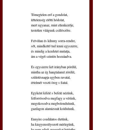
Tömegtelen erő a gondolat,
léttelenség előtti hódolat,
mert ugyanaz, mint ellenkezője,
testetlen világunk csillószőre.
Felvillan és kihuny sorra-rendre,
sőt, mindkettő tud lenni egyszerre,
és mindig a kezdetet mutatja,
ám a végét szintén hozzáadva.
És egyszerre két irányban pördül,
mintha az ég hangtalanul zördül,
születésnapja egyben ravatal,
értelmét veszti öreg s fiatal.
Egyként kifelé s befelé nézünk,
felforrósodva megfagy a vérünk,
megokosodva megbolondulunk,
gazdagon alamizsnát koldulunk.
Ennyire csudálatos életünk,
ha kiegyensúlyozott mérlegünk,
ha nem adjuk magunkat bérletbe,