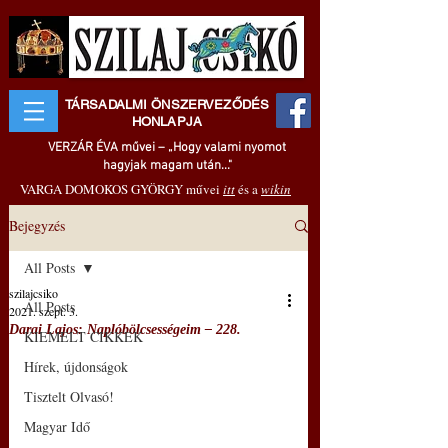
TÁRSADALMI ÖNSZERVEZŐDÉS
HONLAPJA
VERZÁR ÉVA művei – „Hogy valami nyomot
hagyjak magam után..."
VARGA DOMOKOS GYÖRGY művei
itt
és a
wikin
Bejegyzés
All Posts
szilajcsiko
All Posts
2021. szept. 3.
Darai Lajos: Naplóbölcsességeim – 228.
KIEMELT CIKKEK
Hírek, újdonságok
Tisztelt Olvasó!
Magyar Idő