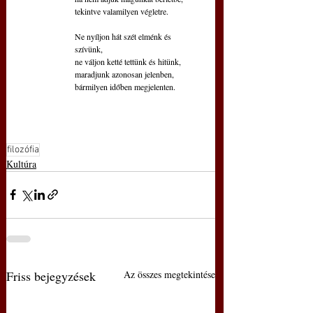
tekintve valamilyen végletre. 
Ne nyíljon hát szét elménk és 
szívünk, 
ne váljon ketté tettünk és hitünk,
maradjunk azonosan jelenben,
bármilyen időben megjelenten.
filozófia
Kultúra
Friss bejegyzések
Az összes megtekintése