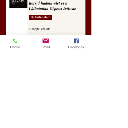
Korvid hadművelet és a
Láthatatlan Gépezet évtizede
Új Történelem
4 nappal ezelőtt
Phone
Email
Facebook
Darai Lajos: Naplóbölcsességeim
(2018)
Kultúra
aug. 2.
A Rothschildok és a Pentagon
bizalmas feljegyzése: „Hét ország
kiiktatása… Irán végleges
legyőzése”
Új Történelem