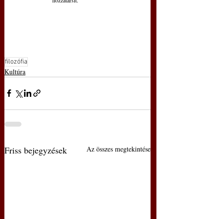
filozófia
Kultúra
Friss bejegyzések
Az összes megtekintése