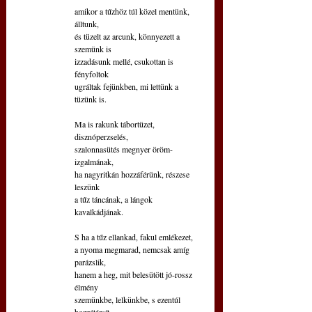
amikor a tűzhöz túl közel mentünk, 
álltunk,
és tüzelt az arcunk, könnyezett a 
szemünk is
izzadásunk mellé, csukottan is 
fényfoltok
ugráltak fejünkben, mi lettünk a 
tüzünk is.
Ma is rakunk tábortüzet, 
disznóperzselés,
szalonnasütés megnyer öröm-
izgalmának,
ha nagyritkán hozzáférünk, részese 
leszünk
a tűz táncának, a lángok 
kavalkádjának.
S ha a tűz ellankad, fakul emlékezet,
a nyoma megmarad, nemcsak amíg 
parázslik,
hanem a heg, mit belesütött jó-rossz 
élmény
szemünkbe, lelkünkbe, s ezentúl 
hozzátársít.