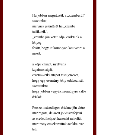
Ha jobban megnézzük a „szembesül” 
szavunkat,
melynek jelentését ha „szembe 
találkozik”,
„szembe jön vele” adja, elsiklunk a 
lényeg
fölött, hogy itt komolyan kell venni a 
mozit:
a képi világot, nyelvünk 
izgalmasságát,
érzelmi-lelki állapot testi jelzését,
hogy egy esemény, tény odakozmált 
szemünkre,
hogy jobban vegyük szemügyre valós 
értékét.
Persze, másodlagos értelme jön előre
már régóta, de azért jó visszafejteni
az eredeti helyzet hasonlat mivoltát, 
mert mély emlékezetünk azokkal van 
teli,