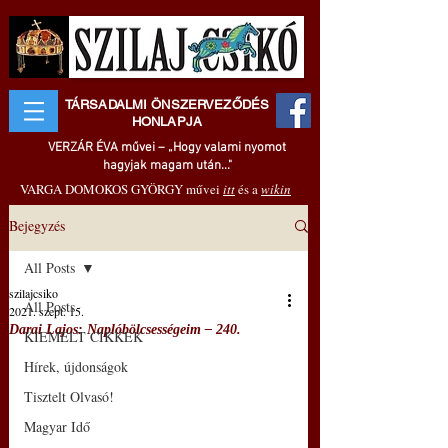
TÁRSADALMI ÖNSZERVEZŐDÉS
HONLAPJA
VERZÁR ÉVA művei – „Hogy valami nyomot
hagyjak magam után..."
VARGA DOMOKOS GYÖRGY művei
itt
és a
wikin
Bejegyzés
All Posts
szilajcsiko
All Posts
2021. szept. 15.
Darai Lajos: Naplóbölcsességeim – 240.
KIEMELT CIKKEK
Hírek, újdonságok
Tisztelt Olvasó!
Magyar Idő