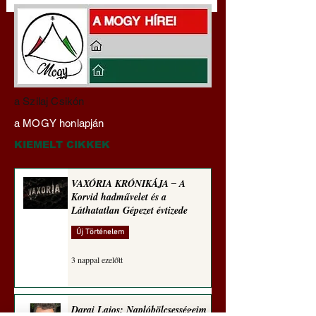
Darai Lajos:
Gyimóthy Gábor
a Szilaj Csikón
Naplóbölcsességeim
nyelvművelő gúnyv
a MOGY honlapján
(2024)
sorozata (1772)
KIEMELT CIKKEK
VAXÓRIA KRÓNIKÁJA ‒ A
Korvid hadművelet és a
Láthatatlan Gépezet évtizede
Új Történelem
3 nappal ezelőtt
Darai Lajos: Naplóbölcsességeim