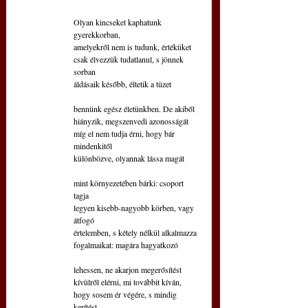
Olyan kincseket kaphatunk 
gyerekkorban,
amelyekről nem is tudunk, értéküket
csak élvezzük tudatlanul, s jönnek 
sorban
áldásaik később, éltetik a tüzet
bennünk egész életünkben. De akiből
hiányzik, megszenvedi azonosságát
míg el nem tudja érni, hogy bár 
mindenkitől
különbözve, olyannak lássa magát
mint környezetében bárki: csoport 
tagja
legyen kisebb-nagyobb körben, vagy 
átfogó
értelemben, s kétely nélkül alkalmazza
fogalmaikat: magára hagyatkozó
lehessen, ne akarjon megerősítést
kívülről elérni, mi továbbit kíván,
hogy sosem ér végére, s mindig 
kerítést