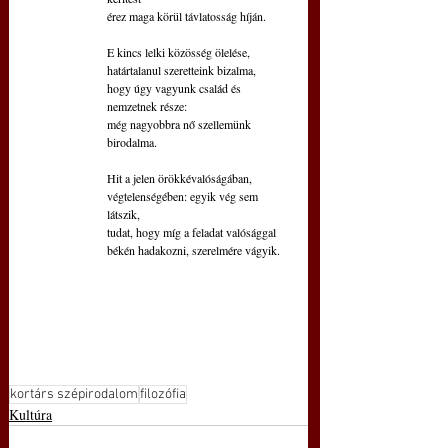
érez maga körül távlatosság híján.
E kincs lelki közösség ölelése,
határtalanul szeretteink bizalma,
hogy úgy vagyunk család és 
nemzetnek része:
még nagyobbra nő szellemünk 
birodalma.
Hit a jelen örökkévalóságában,
végtelenségében: egyik vég sem 
látszik,
tudat, hogy míg a feladat valósággal
békén hadakozni, szerelmére vágyik.
kortárs szépirodalom
filozófia
Kultúra