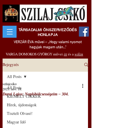
TÁRSADALMI ÖNSZERVEZŐDÉS
HONLAPJA
VERZÁR ÉVA művei – „Hogy valami nyomot
hagyjak magam után..."
VARGA DOMOKOS GYÖRGY művei
itt
és a
wikin
Bejegyzés
All Posts
szilajcsiko
All Posts
2021. nov. 18.
Darai Lajos: Naplóbölcsességeim – 304.
KIEMELT CIKKEK
Hírek, újdonságok
Tisztelt Olvasó!
Magyar Idő