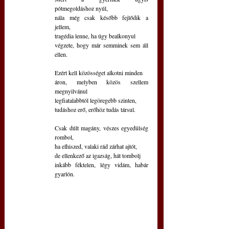
pótmegoldáshoz nyúl,
nála még csak később fejlődik a 
jellem, 
tragédia lenne, ha úgy bealkonyul
végzete, hogy már semminek sem áll 
ellen.
Ezért kell közösséget alkotni minden
áron, melyben közös szellem 
megnyilvánul
legfiatalabbtól legöregebb szinten,
tudáshoz erő, erőhöz tudás társul.
Csak dúlt magány, vészes egyedülség 
rombol,
ha elhiszed, valaki rád zárhat ajtót,
de ellenkező az igazság, hát tombolj
inkább féktelen, légy vidám, habár 
gyarlón.