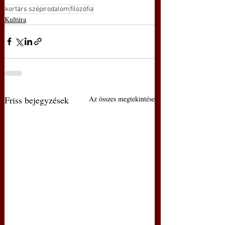
kortárs szépirodalom
filozófia
Kultúra
Friss bejegyzések
Az összes megtekintése