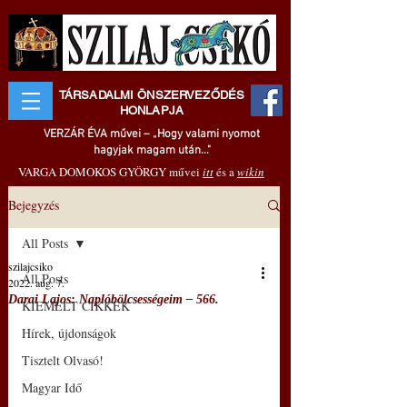
TÁRSADALMI ÖNSZERVEZŐDÉS
HONLAPJA
VERZÁR ÉVA művei – „Hogy valami nyomot
hagyjak magam után..."
VARGA DOMOKOS GYÖRGY művei
itt
és a
wikin
Bejegyzés
All Posts
szilajcsiko
All Posts
2022. aug. 7.
Darai Lajos: Naplóbölcsességeim – 566.
KIEMELT CIKKEK
Hírek, újdonságok
Tisztelt Olvasó!
Magyar Idő