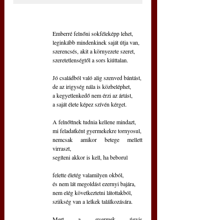
Emberré felnőni sokféleképp lehet,
leginkább mindenkinek saját útja van,
szerencsés, akit a környezete szeret,
szeretetlenségtől a sors kiúttalan.
Jó családból való alig szenved bántást,
de az irigység nála is közbeléphet,
a kegyetlenkedő nem érzi az ártást,
a saját élete képez szívén kérget.
A felnőttnek tudnia kellene mindazt,
mi feladatként gyermekekre tornyosul,
nemcsak amikor betege mellett 
virraszt,
segíteni akkor is kell, ha beborul
felette életég valamilyen okból,
és nem lát megoldást ezernyi bajára,
nem elég következtetni látottakból,
szükség van a lelkek találkozására.
Mert a gyermek úgyis 