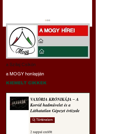
Darai Lajos:
Gyimóthy Gábor
a Szilaj Csikón
Naplóbölcsességeim
nyelvművelő gúnyv
a MOGY honlapján
(2023)
sorozata (1771)
KIEMELT CIKKEK
VAXÓRIA KRÓNIKÁJA ‒ A
Korvid hadművelet és a
Láthatatlan Gépezet évtizede
Új Történelem
2 nappal ezelőtt