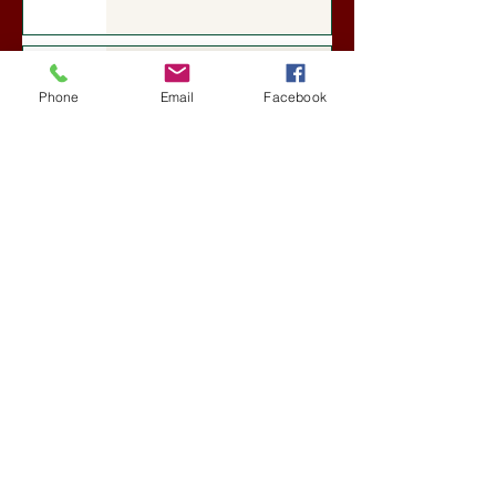
Darai Lajos: Naplóbölcsességeim
(2018)
Phone
Email
Facebook
Kultúra
5 nappal ezelőtt
A Rothschildok és a Pentagon
bizalmas feljegyzése: „Hét ország
kiiktatása… Irán végleges
legyőzése”
Új Történelem
6 nappal ezelőtt
Geostratégiai dosszié: a háború,
amely megváltoztatta a hatalom