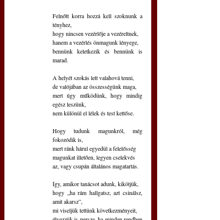
Felnőtt korra hozzá kell szoknunk a 
tényhez, 
hogy nincsen vezérlője a vezéreltnek,
hanem a vezérlés önmagunk lényege,
bennünk keletkezik és bennünk is 
marad.
A helyét szokás lett valahová tenni,
de valójában az összességünk maga,
mert úgy működünk, hogy mindig 
egész leszünk,
nem különül el lélek és test kettőse.
Hogy tudunk magunkról, még 
fokozódik is,
mert ránk hárul egyedül a felelősség
magunkat illetően, legyen cselekvés 
az, vagy csupán általános magatartás.
Így, amikor tanácsot adunk, kikötjük,
hogy „ha rám hallgatsz, azt csinálsz, 
amit akarsz”,
mi viseljük tettünk következményeit,
élvezzük is persze, ha minden rendben 