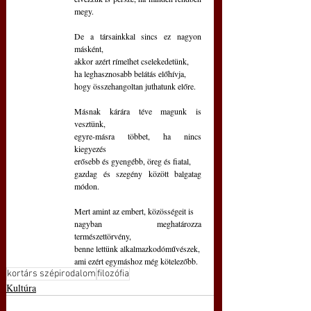
megy.
De a társainkkal sincs ez nagyon 
másként,
akkor azért rímelhet cselekedetünk,
ha leghasznosabb belátás előhívja,
hogy összehangoltan juthatunk előre.
Másnak kárára téve magunk is 
vesztünk,
egyre-másra többet, ha nincs 
kiegyezés
erősebb és gyengébb, öreg és fiatal,
gazdag és szegény között balgatag 
módon.
Mert amint az embert, közösségeit is
nagyban meghatározza 
természettörvény,
benne lettünk alkalmazkodóművészek,
ami ezért egymáshoz még kötelezőbb.
kortárs szépirodalom
filozófia
Kultúra