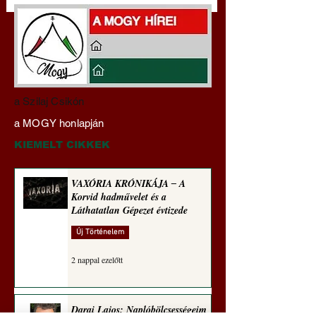
Darai Lajos:
Gyimóthy Gábor
a Szilaj Csikón
Naplóbölcsességeim
nyelvművelő gúnyv
a MOGY honlapján
(2023)
sorozata (1771)
KIEMELT CIKKEK
VAXÓRIA KRÓNIKÁJA ‒ A
Korvid hadművelet és a
Láthatatlan Gépezet évtizede
Új Történelem
2 nappal ezelőtt
Darai Lajos: Naplóbölcsességeim