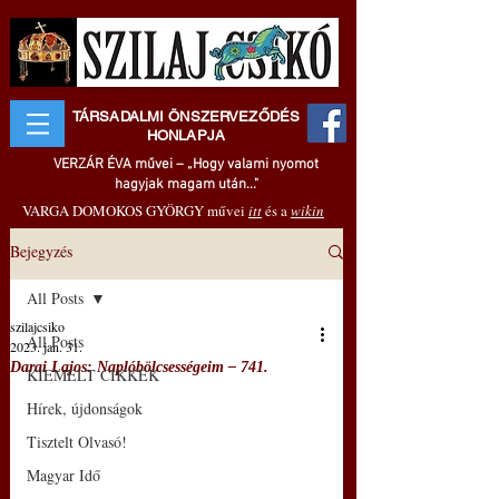
TÁRSADALMI ÖNSZERVEZŐDÉS
HONLAPJA
VERZÁR ÉVA művei – „Hogy valami nyomot
hagyjak magam után..."
VARGA DOMOKOS GYÖRGY művei
itt
és a
wikin
Bejegyzés
All Posts
szilajcsiko
All Posts
2023. jan. 31.
Darai Lajos: Naplóbölcsességeim – 741.
KIEMELT CIKKEK
Hírek, újdonságok
Tisztelt Olvasó!
Magyar Idő