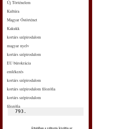
Új Történelem
Kultúra
Magyar Őstörténet
Kakukk
kortárs szépirodalom
magyar nyelv
kortárs szépirodalom
EU bürokrácia
emlékezés
kortárs szépirodalom
kortárs szépirodalom filozófia
kortárs szépirodalom
filozófia
793.
Általában a változás kiváltja az