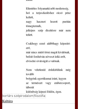
Ellentétes folyamattá nőtt modernség,
hol a terjeszkedéshez olcsó pénz 
kellett,
nagy hasznot hozott puritán 
tömegtermék,
jelképes szép díszítésre már nem 
tellett.
Csakhogy ezzel alábbhagy képzelet-
erő,
már nincs miért törni magát kiválónak,
befelé fordulván növeszt lelki erőt,
elviselni sivárságát a valónak.
Nem véletlenül érdeklődünk még 
tovább
bolygónk egzotikumai iránt, legyen
az természet vagy embercsoport, 
táborát
különbség képezi földön, égen.
kortárs szépirodalom
filozófia
Kultúra