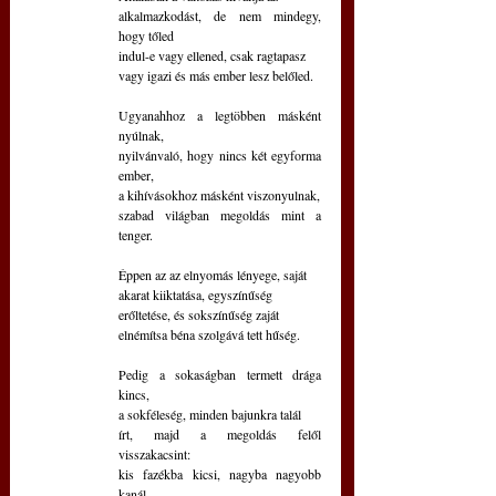
alkalmazkodást, de nem mindegy, 
hogy tőled
indul-e vagy ellened, csak ragtapasz
vagy igazi és más ember lesz belőled.
Ugyanahhoz a legtöbben másként 
nyúlnak,
nyilvánvaló, hogy nincs két egyforma 
ember,
a kihívásokhoz másként viszonyulnak,
szabad világban megoldás mint a 
tenger.
Éppen az az elnyomás lényege, saját
akarat kiiktatása, egyszínűség
erőltetése, és sokszínűség zaját
elnémítsa béna szolgává tett hűség.
Pedig a sokaságban termett drága 
kincs,
a sokféleség, minden bajunkra talál
írt, majd a megoldás felől 
visszakacsint:
kis fazékba kicsi, nagyba nagyobb 
kanál.