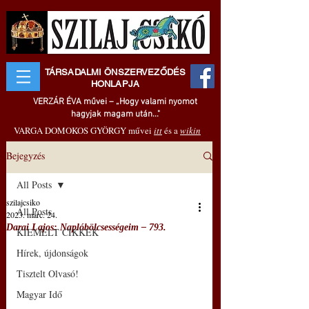
TÁRSADALMI ÖNSZERVEZŐDÉS
HONLAPJA
VERZÁR ÉVA művei – „Hogy valami nyomot
hagyjak magam után..."
VARGA DOMOKOS GYÖRGY művei
itt
és a
wikin
Bejegyzés
All Posts
szilajcsiko
All Posts
2023. márc. 24.
Darai Lajos: Naplóbölcsességeim – 793.
KIEMELT CIKKEK
Hírek, újdonságok
Tisztelt Olvasó!
Magyar Idő