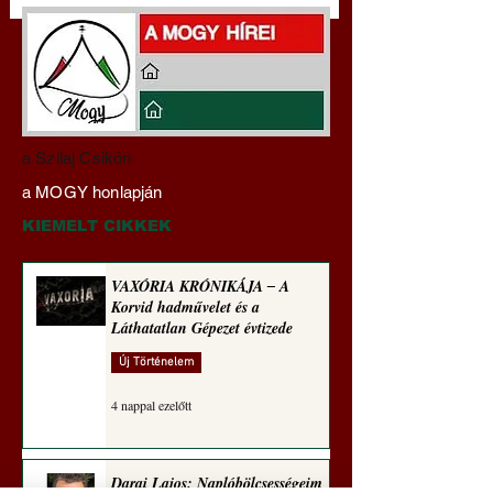
Darai Lajos:
Gyimóthy Gábor
a Szilaj Csikón
Naplóbölcsességeim
nyelvművelő gúnyv
a MOGY honlapján
(2025)
sorozata (1773)
KIEMELT CIKKEK
VAXÓRIA KRÓNIKÁJA ‒ A
Korvid hadművelet és a
Láthatatlan Gépezet évtizede
Új Történelem
4 nappal ezelőtt
Darai Lajos: Naplóbölcsességeim