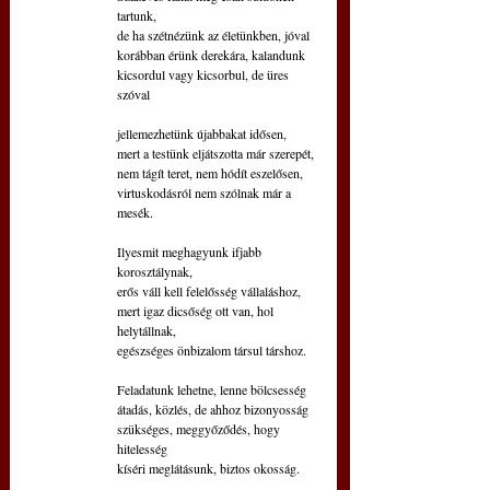
tartunk, 
de ha szétnézünk az életünkben, jóval
korábban érünk derekára, kalandunk
kicsordul vagy kicsorbul, de üres 
szóval
jellemezhetünk újabbakat idősen,
mert a testünk eljátszotta már szerepét,
nem tágít teret, nem hódít eszelősen,
virtuskodásról nem szólnak már a 
mesék.
Ilyesmit meghagyunk ifjabb 
korosztálynak,
erős váll kell felelősség vállaláshoz,
mert igaz dicsőség ott van, hol 
helytállnak,
egészséges önbizalom társul társhoz.
Feladatunk lehetne, lenne bölcsesség
átadás, közlés, de ahhoz bizonyosság
szükséges, meggyőződés, hogy 
hitelesség
kíséri meglátásunk, biztos okosság.