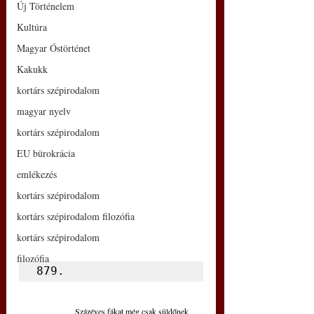
Új Történelem
Kultúra
Magyar Őstörténet
Kakukk
kortárs szépirodalom
magyar nyelv
kortárs szépirodalom
EU bürokrácia
emlékezés
kortárs szépirodalom
kortárs szépirodalom filozófia
kortárs szépirodalom
filozófia
879.
Százéves fákat még csak süldőnek 