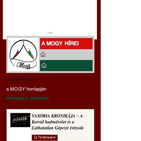
Darai Lajos:
Gyimóthy Gábor
a Szilaj Csikón
Naplóbölcsességeim
nyelvművelő gúnyv
a MOGY honlapján
(2023)
sorozata (1771)
KIEMELT CIKKEK
VAXÓRIA KRÓNIKÁJA ‒ A
Korvid hadművelet és a
Láthatatlan Gépezet évtizede
Új Történelem