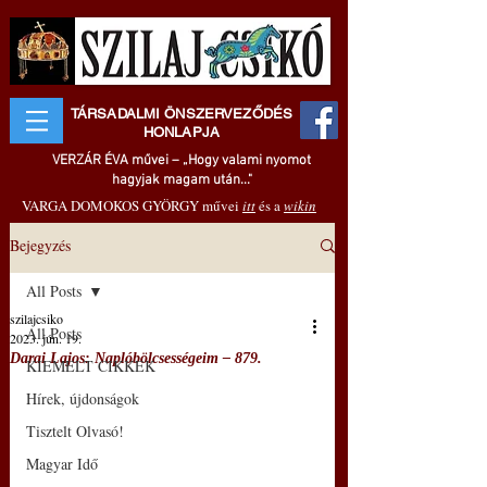
TÁRSADALMI ÖNSZERVEZŐDÉS
HONLAPJA
VERZÁR ÉVA művei – „Hogy valami nyomot
hagyjak magam után..."
VARGA DOMOKOS GYÖRGY művei
itt
és a
wikin
Bejegyzés
All Posts
szilajcsiko
All Posts
2023. jún. 19.
Darai Lajos: Naplóbölcsességeim – 879.
KIEMELT CIKKEK
Hírek, újdonságok
Tisztelt Olvasó!
Magyar Idő