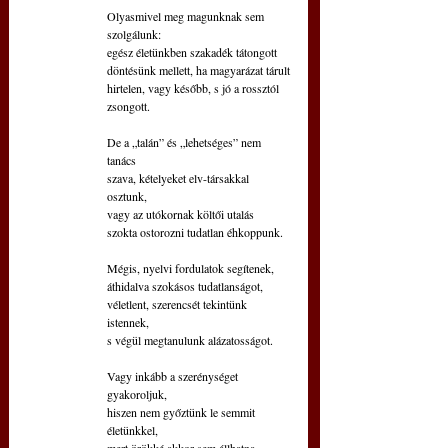
Olyasmivel meg magunknak sem 
szolgálunk:
egész életünkben szakadék tátongott
döntésünk mellett, ha magyarázat tárult
hirtelen, vagy később, s jó a rossztól 
zsongott.
De a „talán” és „lehetséges” nem 
tanács
szava, kételyeket elv-társakkal 
osztunk,
vagy az utókornak költői utalás
szokta ostorozni tudatlan éhkoppunk.
Mégis, nyelvi fordulatok segítenek, 
áthidalva szokásos tudatlanságot,
véletlent, szerencsét tekintünk 
istennek,
s végül megtanulunk alázatosságot.
Vagy inkább a szerénységet 
gyakoroljuk,
hiszen nem győztünk le semmit 
életünkkel,
mert örökké akkor sem állhatna 