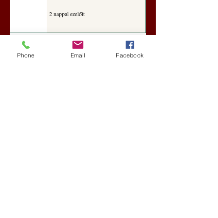
2 nappal ezelőtt
Darai Lajos: Naplóbölcsességeim
Phone
Email
Facebook
(2018)
Kultúra
5 nappal ezelőtt
A Rothschildok és a Pentagon
bizalmas feljegyzése: „Hét ország
kiiktatása… Irán végleges
legyőzése”
Új Történelem
6 nappal ezelőtt