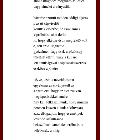
ahol a mögöttes megfontolás, ötlet 
vagy elmélet érvényesült,
háttérbe szorult minden addigi eljárás 
s az új képviselői
kerültek előtérbe, de csak annak 
kipróbálása alatt derült 
ki, hogy elképzelésük megfelelő volt-
e, célt ért-e, segített-e
győzelmet, vagy csak a közösség 
túlélését elérni, vagy a kudarc
lett tanulságával a tapasztalatszerzés 
eszköze a jövőre 
nézve, ezért a nevelődésben 
egyetemesen érvényesült az
a szemlélet, hogy az élet tele van 
meglepetésekkel, amire 
úgy kell felkészülnünk, hogy minden 
percben készen állunk a kihívásra,
azaz elfogadjuk, hogy események 
jövendő alakulásába 
beleszólnak ismeretlen erőhatások, 
véletlenek, a világ