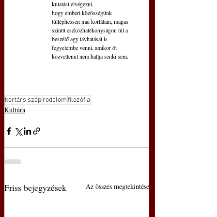
kutatást elvégezni,
hogy emberi közösségünk 
túlléphessen mai korlátain, magas
szintű eszközhatékonyságon túl a 
beszélő agy távhatását is
fegyelembe venni, amikor őt 
közvetlenül nem hallja senki sem.
kortárs szépirodalom
filozófia
Kultúra
Friss bejegyzések
Az összes megtekintése