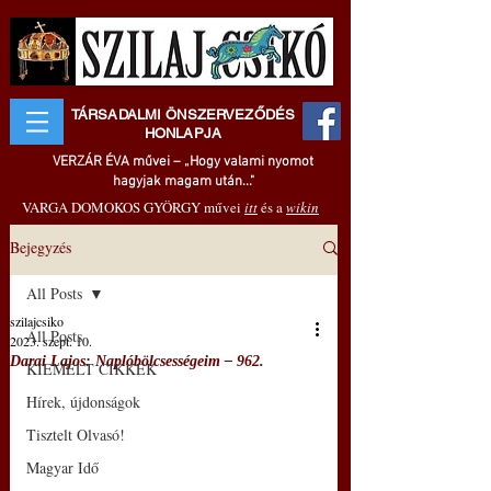
TÁRSADALMI ÖNSZERVEZŐDÉS
HONLAPJA
VERZÁR ÉVA művei – „Hogy valami nyomot
hagyjak magam után..."
VARGA DOMOKOS GYÖRGY művei
itt
és a
wikin
Bejegyzés
All Posts
szilajcsiko
All Posts
2023. szept. 10.
Darai Lajos: Naplóbölcsességeim – 962.
KIEMELT CIKKEK
Hírek, újdonságok
Tisztelt Olvasó!
Magyar Idő