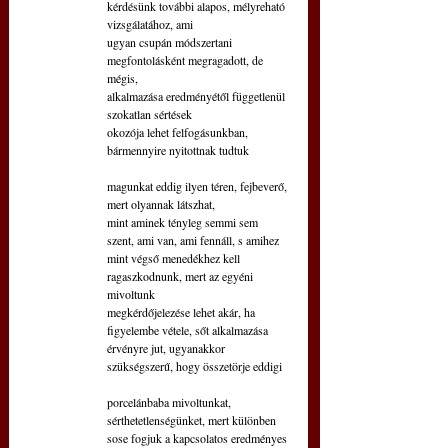
kérdésünk további alapos, mélyreható 
vizsgálatához, ami
ugyan csupán módszertani 
megfontolásként megragadott, de 
mégis,
alkalmazása eredményétől függetlenül 
szokatlan sértések
okozója lehet felfogásunkban, 
bármennyire nyitottnak tudtuk
magunkat eddig ilyen téren, fejbeverő, 
mert olyannak látszhat, 
mint aminek tényleg semmi sem 
szent, ami van, ami fennáll, s amihez
mint végső menedékhez kell 
ragaszkodnunk, mert az egyéni 
mivoltunk
megkérdőjelezése lehet akár, ha 
figyelembe vétele, sőt alkalmazása
érvényre jut, ugyanakkor 
szükségszerű, hogy összetörje eddigi
porcelánbaba mivoltunkat, 
sérthetetlenségünket, mert különben 
sose fogjuk a kapcsolatos eredményes 