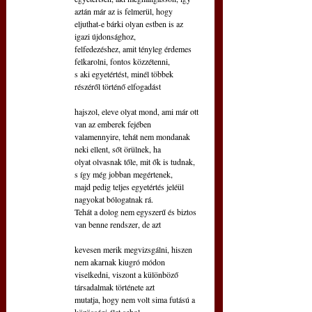
aztán már az is felmerül, hogy
eljuthat-e bárki olyan estben is az 
igazi újdonsághoz, 
felfedezéshez, amit tényleg érdemes 
felkarolni, fontos közzétenni, 
s aki egyetértést, minél többek 
részéről történő elfogadást 
hajszol, eleve olyat mond, ami már ott 
van az emberek fejében 
valamennyire, tehát nem mondanak 
neki ellent, sőt örülnek, ha 
olyat olvasnak tőle, mit ők is tudnak, 
s így még jobban megértenek, 
majd pedig teljes egyetértés jeléül 
nagyokat bólogatnak rá. 
Tehát a dolog nem egyszerű és biztos 
van benne rendszer, de azt
kevesen merik megvizsgálni, hiszen 
nem akarnak kiugró módon 
viselkedni, viszont a különböző 
társadalmak története azt 
mutatja, hogy nem volt sima futású a 
közösségi élet sehol,