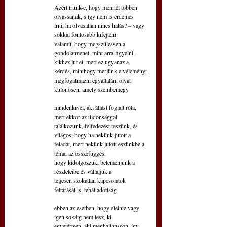
Azért írunk-e, hogy mennél többen 
olvassanak, s így nem is érdemes
írni, ha olvasatlan nincs hatás? – vagy 
sokkal fontosabb kifejteni
valamit, hogy megszülessen a 
gondolatmenet, mint arra figyelni,
kikhez jut el, mert ez ugyanaz a 
kérdés, minthogy merjünk-e véleményt
megfogalmazni egyáltalán, olyat 
különösen, amely szembemegy 
mindenkivel, aki állást foglalt róla, 
mert ekkor az újdonsággal 
találkozunk, felfedezést teszünk, és 
világos, hogy ha nekünk jutott a 
feladat, mert nekünk jutott eszünkbe a 
téma, az összefüggés, 
hogy kidolgozzuk, belemenjünk a 
részleteibe és vállaljuk a 
teljesen szokatlan kapcsolatok 
feltárását is, tehát adottság 
ebben az esetben, hogy eleinte vagy 
igen sokáig nem lesz, ki
egyetértsen, aki meghallgasson, így 