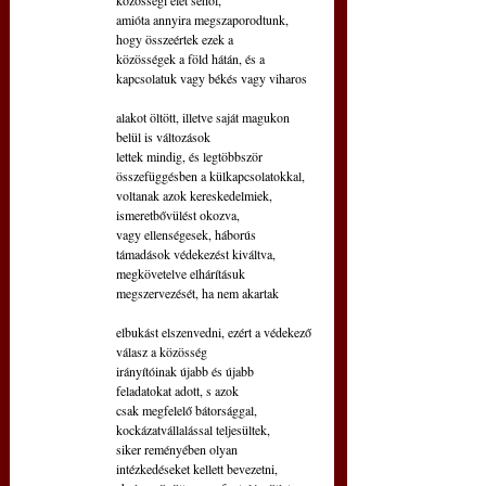
amióta annyira megszaporodtunk, 
hogy összeértek ezek a 
közösségek a föld hátán, és a 
kapcsolatuk vagy békés vagy viharos 
alakot öltött, illetve saját magukon 
belül is változások 
lettek mindig, és legtöbbször 
összefüggésben a külkapcsolatokkal, 
voltanak azok kereskedelmiek, 
ismeretbővülést okozva, 
vagy ellenségesek, háborús 
támadások védekezést kiváltva,
megkövetelve elhárításuk 
megszervezését, ha nem akartak 
elbukást elszenvedni, ezért a védekező 
válasz a közösség 
irányítóinak újabb és újabb 
feladatokat adott, s azok
csak megfelelő bátorsággal, 
kockázatvállalással teljesültek,
siker reményében olyan 
intézkedéseket kellett bevezetni, 