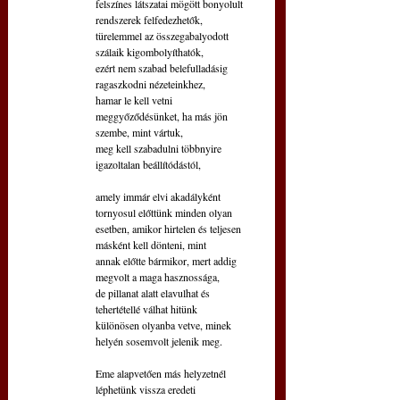
felszínes látszatai mögött bonyolult 
rendszerek felfedezhetők,
türelemmel az összegabalyodott 
szálaik kigombolyíthatók, 
ezért nem szabad belefulladásig 
ragaszkodni nézeteinkhez, 
hamar le kell vetni 
meggyőződésünket, ha más jön 
szembe, mint vártuk, 
meg kell szabadulni többnyire 
igazoltalan beállítódástól,
amely immár elvi akadályként 
tornyosul előttünk minden olyan
esetben, amikor hirtelen és teljesen 
másként kell dönteni, mint
annak előtte bármikor, mert addig 
megvolt a maga hasznossága,
de pillanat alatt elavulhat és 
tehertétellé válhat hitünk
különösen olyanba vetve, minek 
helyén sosemvolt jelenik meg.
Eme alapvetően más helyzetnél 
léphetünk vissza eredeti 