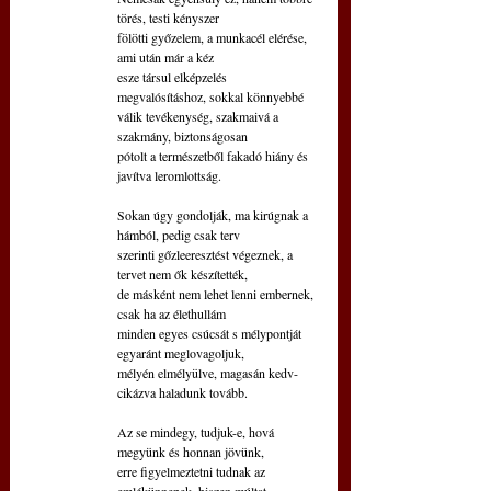
törés, testi kényszer
fölötti győzelem, a munkacél elérése, 
ami után már a kéz
esze társul elképzelés 
megvalósításhoz, sokkal könnyebbé
válik tevékenység, szakmaivá a 
szakmány, biztonságosan
pótolt a természetből fakadó hiány és 
javítva leromlottság.
Sokan úgy gondolják, ma kirúgnak a 
hámból, pedig csak terv
szerinti gőzleeresztést végeznek, a 
tervet nem ők készítették,
de másként nem lehet lenni embernek, 
csak ha az élethullám
minden egyes csúcsát s mélypontját 
egyaránt meglovagoljuk,
mélyén elmélyülve, magasán kedv-
cikázva haladunk tovább.
Az se mindegy, tudjuk-e, hová 
megyünk és honnan jövünk,
erre figyelmeztetni tudnak az 
emlékünnepek, hiszen múltat