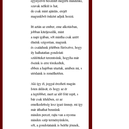
egynyelvű beszédét megérti mindenki, 
szavak nélkül is hat,
de csak mint ajánlás, erejét 
magunkból önként adjuk hozzá.
Itt aztán az ember, eme alkotásban, 
jobban kiteljesedik, mint
a napi igában, sőt mintha csak azért 
élnénk szigorúan, magunk
és családunk jólétben fürösztve, hogy 
ily halhatatlan gondolati
szülötteket teremtsünk, hogyha már 
őseink is erre törekedtek,
ebben a hajóban utaztak, amiben mi, s 
utódaink is remélhetően.
Aki így él, joggal érezheti magán 
Isten áldását, és hogy az ér
a legtöbbet, mert az idő fölé repít, s 
bár csak lélekben, ez az
emelkedettség lesz igazi ünnep, mi így 
már áthathat bennünk
minden percet, rajta van a nyoma 
minden szép terményünkön, 
sőt, a gondolataink is belőle jönnek, 