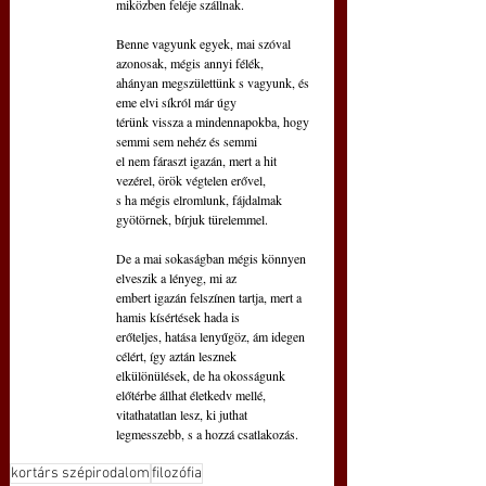
miközben feléje szállnak.
Benne vagyunk egyek, mai szóval 
azonosak, mégis annyi félék,
ahányan megszülettünk s vagyunk, és 
eme elvi síkról már úgy
térünk vissza a mindennapokba, hogy 
semmi sem nehéz és semmi
el nem fáraszt igazán, mert a hit 
vezérel, örök végtelen erővel,
s ha mégis elromlunk, fájdalmak 
gyötörnek, bírjuk türelemmel.
De a mai sokaságban mégis könnyen 
elveszik a lényeg, mi az
embert igazán felszínen tartja, mert a 
hamis kísértések hada is
erőteljes, hatása lenyűgöz, ám idegen 
célért, így aztán lesznek 
elkülönülések, de ha okosságunk 
előtérbe állhat életkedv mellé,
vitathatatlan lesz, ki juthat 
legmesszebb, s a hozzá csatlakozás.
kortárs szépirodalom
filozófia