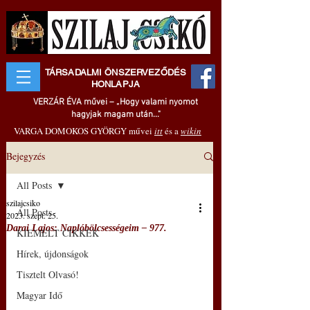
TÁRSADALMI ÖNSZERVEZŐDÉS
HONLAPJA
VERZÁR ÉVA művei – „Hogy valami nyomot
hagyjak magam után..."
VARGA DOMOKOS GYÖRGY művei
itt
és a
wikin
Bejegyzés
All Posts
szilajcsiko
All Posts
2023. szept. 25.
Darai Lajos: Naplóbölcsességeim – 977.
KIEMELT CIKKEK
Hírek, újdonságok
Tisztelt Olvasó!
Magyar Idő