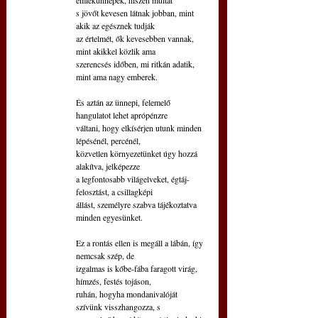
s jövőt kevesen látnak jobban, mint 
akik az egésznek tudják 
az értelmét, ők kevesebben vannak, 
mint akikkel közlik ama
szerencsés időben, mi ritkán adatik, 
mint ama nagy emberek.
És aztán az ünnepi, felemelő 
hangulatot lehet aprópénzre
váltani, hogy elkísérjen utunk minden 
lépésénél, percénél,
közvetlen környezetünket úgy hozzá 
alakítva, jelképezze 
a legfontosabb világelveket, égtáj-
felosztást, a csillagképi
állást, személyre szabva tájékoztatva 
minden egyesünket.
Ez a rontás ellen is megáll a lábán, így 
nemcsak szép, de
izgalmas is kőbe-fába faragott virág, 
hímzés, festés tojáson,
ruhán, hogyha mondanivalóját 
szívünk visszhangozza, s