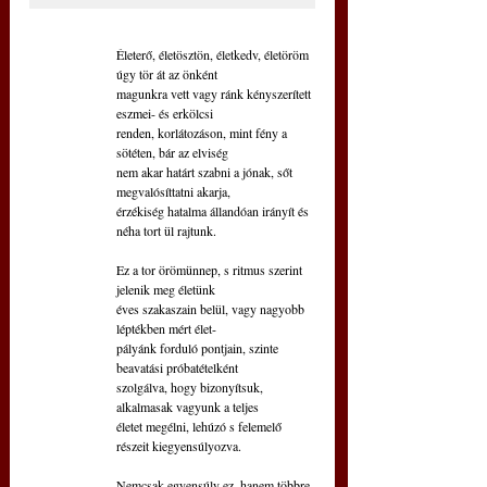
Életerő, életösztön, életkedv, életöröm 
úgy tör át az önként 
magunkra vett vagy ránk kényszerített 
eszmei- és erkölcsi 
renden, korlátozáson, mint fény a 
sötéten, bár az elviség 
nem akar határt szabni a jónak, sőt 
megvalósíttatni akarja, 
érzékiség hatalma állandóan irányít és 
néha tort ül rajtunk.
Ez a tor örömünnep, s ritmus szerint 
jelenik meg életünk 
éves szakaszain belül, vagy nagyobb 
léptékben mért élet-
pályánk forduló pontjain, szinte 
beavatási próbatételként
szolgálva, hogy bizonyítsuk, 
alkalmasak vagyunk a teljes
életet megélni, lehúzó s felemelő 
részeit kiegyensúlyozva.
Nemcsak egyensúly ez, hanem többre 