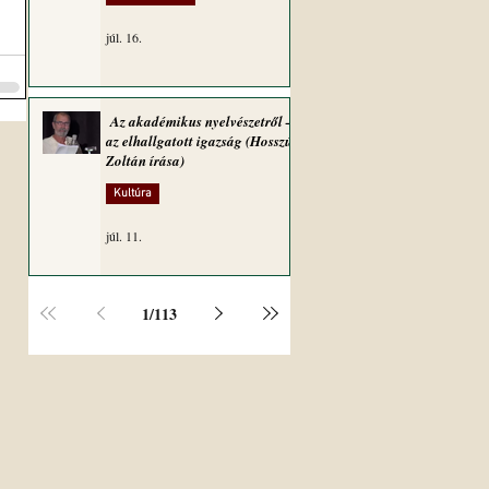
júl. 16.
Az akadémikus nyelvészetről –
az elhallgatott igazság (Hosszú
Zoltán írása)
Kultúra
júl. 11.
1
/
113