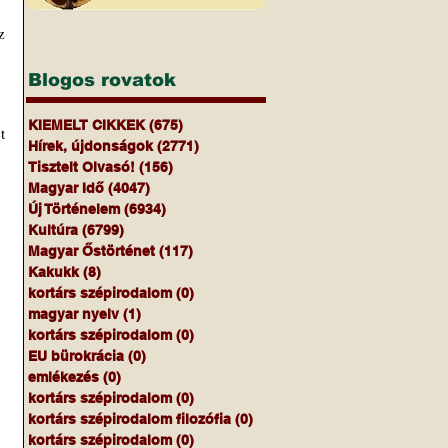
Blogos rovatok
KIEMELT CIKKEK
(675)
675 bejegyzés
Hírek, újdonságok
(2771)
2771 bejegyzés
Tisztelt Olvasó!
(156)
156 bejegyzés
Magyar Idő
(4047)
4047 bejegyzés
Új Történelem
(6934)
6934 bejegyzés
Kultúra
(6799)
6799 bejegyzés
Magyar Őstörténet
(117)
117 bejegyzés
Kakukk
(8)
8 bejegyzés
kortárs szépirodalom
(0)
0 bejegyzés
magyar nyelv
(1)
1 bejegyzés
kortárs szépirodalom
(0)
0 bejegyzés
EU bürokrácia
(0)
0 bejegyzés
emlékezés
(0)
0 bejegyzés
kortárs szépirodalom
(0)
0 bejegyzés
kortárs szépirodalom filozófia
(0)
0 bejegyzés
kortárs szépirodalom
(0)
0 bejegyzés