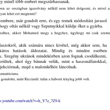
gy minél több embert megszúrhassanak. 
gyan lehet ezt megtenni? 
 embere, már gondolt erre, és egy remek módosítást javasol 
hogy oltás nélkül vagy Szputnyikkal küldje őket a gyárba. 
olaszokról, akik számára nincs kivétel, még akkor sem, ha 
káros hatások áldozatai. Mindig és minden esetben 
. Szegény ukránok mindeközben azon fognak csodálkozni, 
rültek, ahol úgy bánnak velük, mint a haszonállatokkal, 
njekcióznak, majd a malomkőhöz láncolnak. 
amatriciana. 
 gondolni, mint Ricciardi: talán a háború tényleg jobb volt. 
ww.youtube.com/watch?v=h_Y7z_7Z9-k