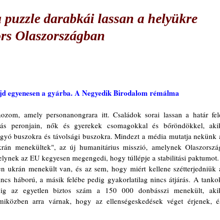
a puzzle darabkái lassan a helyükre
ors Olaszországban
ajd egyenesen a gyárba. A Negyedik Birodalom rémálma
ozom, amely personanongrara itt. Családok sorai lassan a határ felé
ás peronjain, nők és gyerekek csomagokkal és bőröndökkel, akik
gyó buszokra és távolsági buszokra. Mindezt a média mutatja nekünk a
rán menekültek", az új humanitárius misszió, amelynek Olaszország
amelynek az EU kegyesen megengedi, hogy túllépje a stabilitási paktumot.
ncs háború, a másik felébe pedig gyakorlatilag nincs átjárás. A tankok
dig az egyetlen biztos szám a 150 000 donbásszi menekült, akik
miközben arra várnak, hogy az ellenségeskedések véget érjenek, és