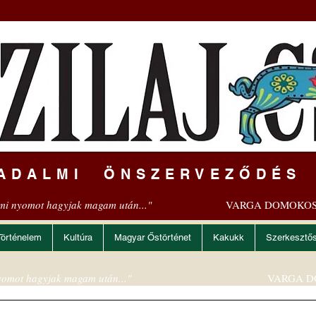
ADALMI ÖNSZERVEZŐDÉS
mi nyomot hagyjak magam után..."
VARGA DOMOKOS
Történelem
Kultúra
Magyar Őstörténet
Kakukk
Szerkesztő
omot hagyjak magam után..."
VARGA D