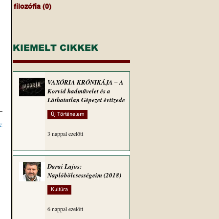
filozófia
(0)
0 bejegyzés
KIEMELT CIKKEK
VAXÓRIA KRÓNIKÁJA ‒ A
Korvid hadművelet és a
Láthatatlan Gépezet évtizede
Új Történelem
z
3 nappal ezelőtt
Darai Lajos:
Naplóbölcsességeim (2018)
Kultúra
6 nappal ezelőtt