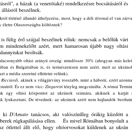
ásról", a házak (a venetóiaké) rendelkezésre bocsátásáról és 
állásról beszélnek. 
y életre Olaszországba költöznek? 
 fülig érő szájjal beszélnek róluk: nemcsak a belőlük várt 
em mindenekelőtt azért, mert hamarosan újabb nagy oltási 
dannyiukat beoltsák.
ban és Bulgáriában is, és természetesen nem azért, mert az ukránok
t a média szeretné elhitetni velünk). 
 
Ricciardi
, akinek a világjárvány rosszabb, mint a háború, ezért azonnal
vonatról. És ez nem vicc: 
Zingaretti 
tényleg megcsinálta. A római Termini
ak egy oltási központot az ukránok számára, akiknek a karját a
ák lyukasztani. De tévednek: az ukránok azért nem hajlandók beoltatni
i ki 
D'Amato
 tanácsos, aki valószínűleg órákig küzdött a 
ásása ellen.	És mivel Rómában bonyolult a 
z ötlettel állt elő, hogy oltóorvosokat küldenek az ukrán 