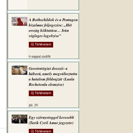
A Rothschildok és a Pentagon
bizalmas feljegyzése: „Hét
ország kiiktatása… Irán
végleges legyőzése”
Új Történelem
6 nappal ezelőtt
Geostratégiai dosszié: a
háború, amely megváltoztatta
a hatalom földrajzát (Laala
Bechetoula elemzése)
Új Történelem
júl. 29.
Egy szörnyeteggel kevesebb
(Tarik Cyril Amar jegyzete)
Új Történelem