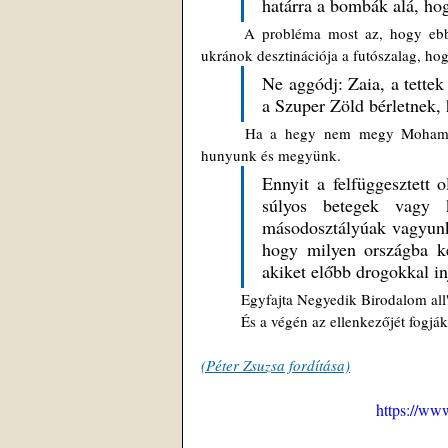
határra a bombák alá, ho
	A probléma most az, hogy ebben az országban igazolvány nélkül nem lehet dolgozni, és mivel az 
ukránok desztinációja a futószalag, ho
Ne aggódj: Zaia, a tettek
a Szuper Zöld bérletnek, 
	Ha a hegy nem megy Mohamedhez, akkor Mohamed megy a hegyhez, úgyhogy mi csak szemet 
hunyunk és megyünk. 
Ennyit a felfüggesztett 
súlyos betegek vagy 
másodosztályúak vagyunk
hogy milyen országba ke
akiket előbb drogokkal i
	Egyfajta Negyedik Birodalom all'
	És a végén az ellenkezőjét fogják
(Péter Zsuzsa fordítása)
https://w