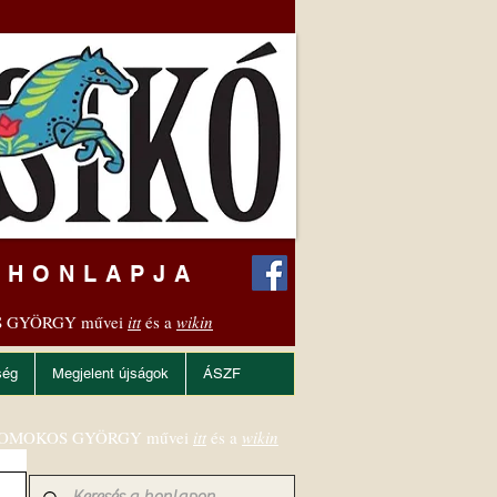
 HONLAPJA
 GYÖRGY művei
itt
és a
wikin
ség
Megjelent újságok
ÁSZF
OMOKOS GYÖRGY művei
itt
és a
wikin