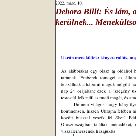
2022. márc. 10.
Debora Billi: És lám, 
kerülnek... Menekülts
Ukrán menekültek: kényszeroltás, m
Az alábbiakat egy olasz tg oldalról h
tartanak. Emberek tömegei az állom
felszállnak a háborút maguk mögött ha
nap 24 órájában: ezek a "szegény uk
testestül-lelkestül szenteli magát, és 
	De nem világos, hogy hány ilyen ukrán menekült van, és az sem, hogy miért kellene szétterjedniük a 
kontinensen, hiszen Ukrajna felében ni
között busszal veszik fel őket? Ed
Oroszországban találtak menedéket, 
visszatérhessenek hazájukba. 