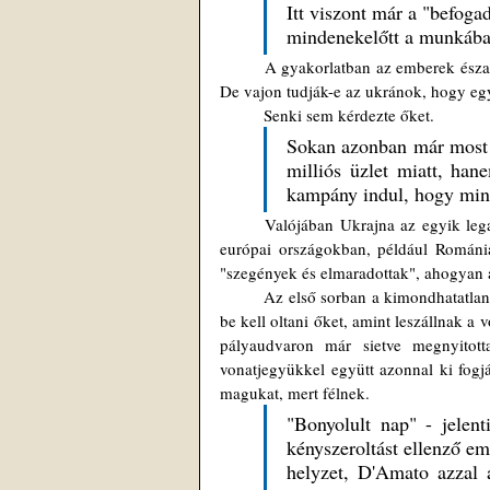
Itt viszont már a "befogad
mindenekelőtt a munkába 
	A gyakorlatban az emberek északról történő állandó áthelyezése, most, hogy a déli útvonal el van zárva. 
De vajon tudják-e az ukránok, hogy eg
	Senki sem kérdezte őket. 
Sokan azonban már most is
milliós üzlet miatt, han
kampány indul, hogy min
	Valójában Ukrajna az egyik legalacsonyabb oltási arányú ország: mindössze 30% (ahogyan más kelet-
európai országokban, például Romániá
"szegények és elmaradottak", ahogyan az
	Az első sorban a kimondhatatlan
be kell oltani őket, amint leszállnak a 
pályaudvaron már sietve megnyitott
vonatjegyükkel együtt azonnal ki fogj
magukat, mert félnek. 
"Bonyolult nap" - jelent
kényszeroltást ellenző emberek rúgkapál
helyzet, D'Amato azzal a