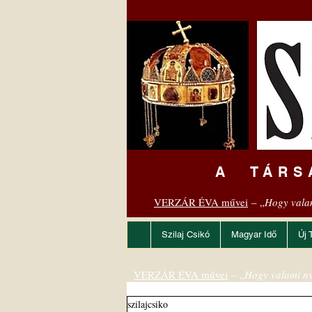
A TÁRS
VERZÁR ÉVA művei
– „
Hogy vala
Szilaj Csikó
Magyar Idő
Új 
VERZÁR ÉVA művei
– „
Hogy valami ny
szilajcsiko