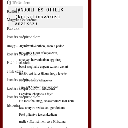
Új Történelem
TANDORI ÉS OTTLIK 
Kultúra
(krisztinavárosi 
Magyar Őstörténet
anziksz)
Kakukk
kortárs szépirodalom
magyar nyelv
A Horváth-kertben, azon a padon
ült (Ottlik Géza erkélye előtt)
kortárs szépirodalom
amelyen hetvenhatban egy öreg
EU bürokrácia
bácsi meghalt / engem ez nem zavart 
emlékezés
inkább azt furcsálltam, hogy levette
kortárs szépirodalom
és ölébe fogta jellegzetes
sapkáját / erősen kopaszodott
kortárs szépirodalom filozófia
Fáradtan lehajtotta a fejét
kortárs szépirodalom
Ha most hal meg, az számomra már nem
filozófia
lesz annyira szokatlan, gondoltam
Felé pillantva leereszkedtem
mellé / „Ez már nem az a Krisztina-