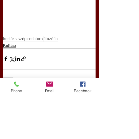
kortárs szépirodalom
filozófia
Kultúra
Phone
Email
Facebook
Friss bejegyzések
Az összes megtekintése