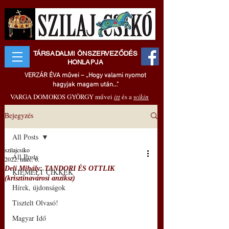
TÁRSADALMI ÖNSZERVEZŐDÉS
HONLAPJA
VERZÁR ÉVA művei – „Hogy valami nyomot
hagyjak magam után..."
VARGA DOMOKOS GYÖRGY művei
itt
és a
wikin
Bejegyzés
All Posts
szilajcsiko
All Posts
2022. márc. 6.
Deli Mihály: TANDORI ÉS OTTLIK
KIEMELT CIKKEK
(krisztinavárosi anziksz)
Hírek, újdonságok
Tisztelt Olvasó!
Magyar Idő