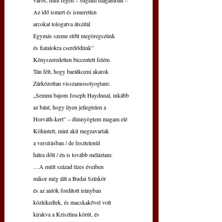
város, mint régen – súgtam magamban –
Az idő ismert és ismeretlen 
arcokat tologatva átszitál
Egymás szeme előtt megöregszünk
és fiatalokra cserélődünk”
Kényszeredetten biccentett felém
Tán félt, hogy barátkozni akarok
Zárkózottan visszamosolyogtam:
„Semmi bajom Joseph Haydnnal, inkább
az bánt, hogy ilyen jellegtelen a 
Horváth-kert” – dünnyögtem magam elé
Köhintett, mint akit megzavartak
a versírásban / de fesztelenül 
hátra dőlt / én is tovább méláztam: 
…A múlt század tízes éveiben
mikor még állt a Budai Színkör 
és az autók fordított irányban
közlekedtek, és macskakővel volt
kirakva a Krisztina körút, és