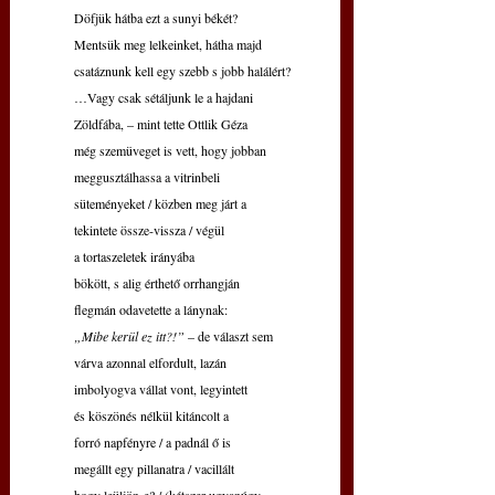
Döfjük hátba ezt a sunyi békét? 
Mentsük meg lelkeinket, hátha majd
csatáznunk kell egy szebb s jobb halálért?
…Vagy csak sétáljunk le a hajdani
Zöldfába, – mint tette Ottlik Géza
még szemüveget is vett, hogy jobban
meggusztálhassa a vitrinbeli
süteményeket / közben meg járt a
tekintete össze-vissza / végül
a tortaszeletek irányába
bökött, s alig érthető orrhangján
flegmán odavetette a lánynak:
„Mibe kerül ez itt?!”
 – de választ sem
várva azonnal elfordult, lazán
imbolyogva vállat vont, legyintett 
és köszönés nélkül kitáncolt a
forró napfényre / a padnál ő is 
megállt egy pillanatra / vacillált