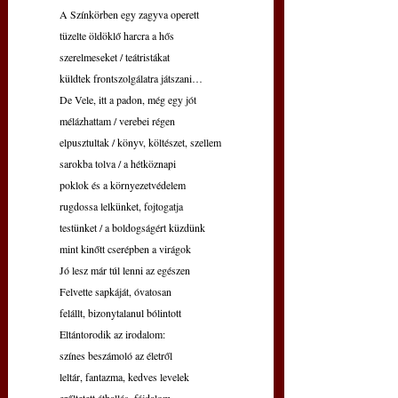
A Színkörben egy zagyva operett
tüzelte öldöklő harcra a hős
szerelmeseket / teátristákat
küldtek frontszolgálatra játszani…
De Vele, itt a padon, még egy jót
mélázhattam / verebei régen
elpusztultak / könyv, költészet, szellem
sarokba tolva / a hétköznapi
poklok és a környezetvédelem
rugdossa lelkünket, fojtogatja
testünket / a boldogságért küzdünk
mint kinőtt cserépben a virágok 
Jó lesz már túl lenni az egészen
Felvette sapkáját, óvatosan
felállt, bizonytalanul bólintott
Eltántorodik az irodalom:
színes beszámoló az életről
leltár, fantazma, kedves levelek