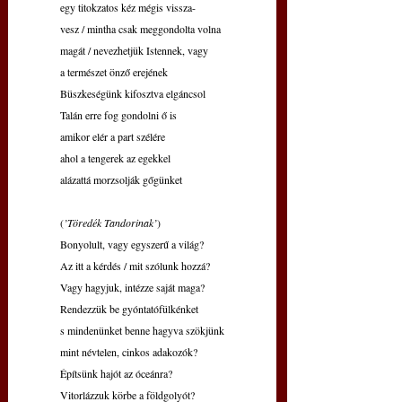
egy titokzatos kéz mégis vissza-
vesz / mintha csak meggondolta volna
magát / nevezhetjük Istennek, vagy 
a természet önző erejének
Büszkeségünk kifosztva elgáncsol
Talán erre fog gondolni ő is      
amikor elér a part szélére
ahol a tengerek az egekkel
alázattá morzsolják gőgünket
(
’Töredék Tandorinak’
)
Bonyolult, vagy egyszerű a világ?
Az itt a kérdés / mit szólunk hozzá?
Vagy hagyjuk, intézze saját maga?
Rendezzük be gyóntatófülkénket
s mindenünket benne hagyva szökjünk
mint névtelen, cinkos adakozók?
Építsünk hajót az óceánra?        
Vitorlázzuk körbe a földgolyót? 