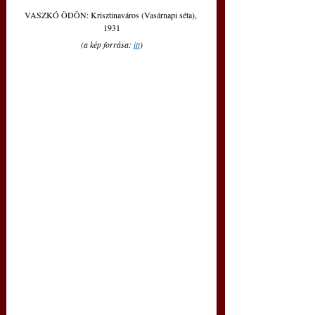
VASZKÓ ÖDÖN: Krisztinaváros (Vasárnapi séta), 
1931
(a kép forrása: 
itt
)