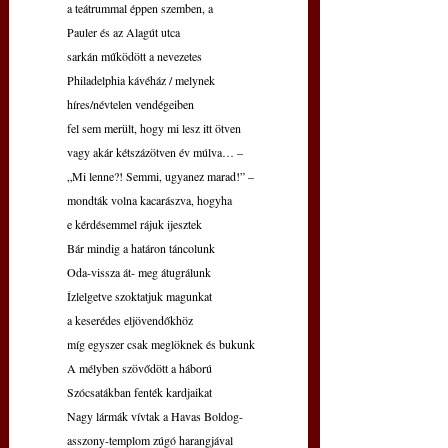
a teátrummal éppen szemben, a
Pauler és az Alagút utca
sarkán működött a nevezetes
Philadelphia kávéház / melynek
híres/névtelen vendégeiben
fel sem merült, hogy mi lesz itt ötven
vagy akár kétszázötven év múlva… –
„Mi lenne?! Semmi, ugyanez marad!” –
mondták volna kacarászva, hogyha
e kérdésemmel rájuk ijesztek
Bár mindig a határon táncolunk
Oda-vissza át- meg átugrálunk
Ízlelgetve szoktatjuk magunkat
a keserédes eljövendőkhöz
míg egyszer csak meglöknek és bukunk
A mélyben szövődött a háború
Szócsatákban fenték kardjaikat
Nagy lármák vívtak a Havas Boldog-
asszony-templom zúgó harangjával