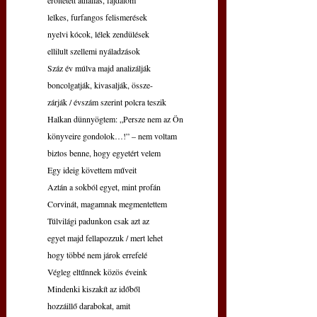
erőltetett áthallás, fájdalom
lelkes, furfangos felismerések
nyelvi kócok, lélek zendülések
ellilult szellemi nyáladzások
Száz év múlva majd analizálják
boncolgatják, kivasalják, össze-
zárják / évszám szerint polcra teszik
Halkan dünnyögtem: „Persze nem az Ön
könyveire gondolok…!” – nem voltam
biztos benne, hogy egyetért velem
Egy ideig követtem műveit
Aztán a sokból
egyet, mint profán
Corvinát, magamnak megmentettem
Túlvilági padunkon csak azt az
egyet majd fellapozzuk / mert lehet
hogy többé nem járok errefelé
Végleg eltűnnek közös éveink
Mindenki kiszakít az időből
hozzáillő darabokat, amit