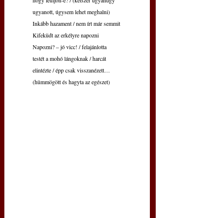
hogy leüljön-e? / (kétszer ugyanúgy
ugyanott, úgysem lehet meghalni)
Inkább hazament / nem írt már semmit
Kifeküdt az erkélyre napozni
Napozni? – jó vicc! / felajánlotta
testét a mohó lángoknak / harcát                      
elintézte / épp csak visszanézett…    
(hümmögött és hagyta az egészet)