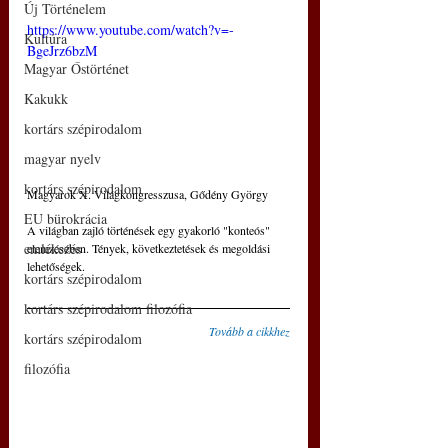
Új Történelem
https://www.youtube.com/watch?v=-
Kultúra
BgeJrz6bzM
Magyar Őstörténet
Kakukk
kortárs szépirodalom
magyar nyelv
kortárs szépirodalom
Magyarok X. Világkongresszusa, Gődény György
EU bürokrácia
A világban zajló történések egy gyakorló "konteós" 
emlékezés
elemzésében. Tények, következtetések és megoldási 
lehetőségek.
kortárs szépirodalom
kortárs szépirodalom filozófia
Tovább a cikkhez
kortárs szépirodalom
filozófia