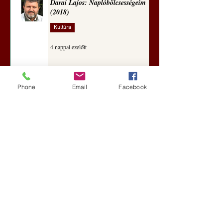
Darai Lajos: Naplóbölcsességeim
(2018)
Kultúra
4 nappal ezelőtt
Phone
Email
Facebook
A Rothschildok és a Pentagon
bizalmas feljegyzése: „Hét ország
kiiktatása… Irán végleges
legyőzése”
Új Történelem
4 nappal ezelőtt
Geostratégiai dosszié: a háború,
amely megváltoztatta a hatalom
földrajzát (Laala Bechetoula
elemzése)
Új Történelem