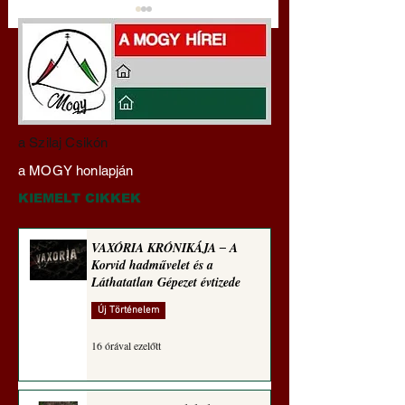
VAXÓRIA KRÓNIKÁJA
Franciaország:
a Szilaj Csikón
‒ A Korvid hadművelet
Rendőrségi razziák
a MOGY honlapján
és a Láthatatlan Gépezet
bevándorlásellenes
évtizede
Nemzeti Tömörülés
KIEMELT CIKKEK
ellen ‒ a választáso
VAXÓRIA KRÓNIKÁJA ‒ A
Korvid hadművelet és a
Láthatatlan Gépezet évtizede
Új Történelem
16 órával ezelőtt