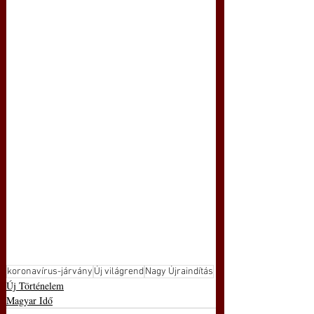
koronavírus-járvány
Új világrend
Nagy Újraindítás
Új Történelem
Magyar Idő