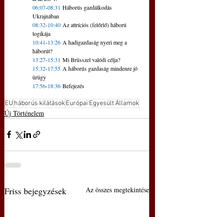
 17:56-18:36 Befejezés
06:07
-
08:31
 Háborús gazdálkodás 
Ukrajnában 
08:32
-
10:40
 Az attríciós (felőrlő) háború 
logikája 
10:41
-
13:26
 A hadigazdaság nyeri meg a 
háborút? 
13:27
-
15:31
 Mi Brüsszel valódi célja? 
15:32
-
17:55
 A háborús gazdaság mindenre jó 
ürügy 
17:56
-
18:36
 Befejezés
EU
háborús kilátások
Európai Egyesült Államok
Új Történelem
Friss bejegyzések
Az összes megtekintése