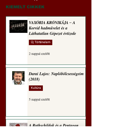
technomorál ‒ 21/28.
és a Láthatatlan Gé
Rugalmas technomorál:
évtizede
KIEMELT CIKKEK
alázatosság
VAXÓRIA KRÓNIKÁJA ‒ A
Korvid hadművelet és a
Láthatatlan Gépezet évtizede
Új Történelem
2 nappal ezelőtt
Darai Lajos: Naplóbölcsességeim
(2018)
Kultúra
5 nappal ezelőtt
A Rothschildok és a Pentagon