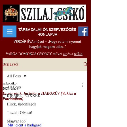
TÁRSADALMI ÖNSZERVEZŐDÉS
HONLAPJA
VERZÁR ÉVA művei – „Hogy valami nyomot
hagyjak magam után..."
VARGA DOMOKOS GYÖRGY művei
itt
és a
wikin
Bejegyzés
All Posts
szilajcsiko
All Posts
2024. ápr. 8.
Ez vár ránk, ha kitör a HÁBORÚ? (Vukics a
KIEMELT CIKKEK
Patriótában)
Hírek, újdonságok
Tisztelt Olvasó!
Magyar Idő
Mit jelent a hadigazd 