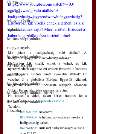
Új Történelem
https://www.youtube.com/watch?v=IQ-
cgaSg2vwaság való átállás? A 
Kultúra
hadigazdaság=jegyrendszer=hiánygazdaság? 
Magyar Őstörténet
Elsősorban kik viselik ennek a terheit, és kik 
nyerészkednek rajta? Miért erőlteti Brüsszel a 
Kakukk
háborús gazdálkodásra történő minél 
kortárs szépirodalom
gyorsabb átállást? Ez vezethet el a globalista 
magyar nyelv
Európai Egyesült Államok megteremtéséhez? 
Mit jelent a hadigazdaság való átállás? A 
A Specialista legújabb adásában Vukics 
kortárs szépirodalom
hadigazdaság=jegyrendszer=hiánygazdaság? 
Ferenc alezredes ezeknek jár utána.   Ha 
Elsősorban kik viselik ennek a terheit, és kik 
EU bürokrácia
tetszett a videó, akkor kérlek iratkozz fel a 
nyerészkednek rajta? Miért erőlteti Brüsszel a háborús 
PATRIÓTÁRA:      / @patriota.csatorna     
gazdálkodásra történő minél gyorsabb átállást? Ez 
emlékezés
00:00-01:08 Bevezetés 01:09-04:08 A 
vezethet el a globalista Európai Egyesült Államok 
kortárs szépirodalom
megteremtéséhez? A Specialista legújabb adásában 
hétköznapi emberek viselik a hadigazdaság 
Vukics Ferenc alezredes ezeknek jár utána. 
terheit 04:09-06:06 Brüsszel hadigazdaságra 
kortárs szépirodalom filozófia
Ha tetszett a videó, akkor kérlek iratkozz fel a 
állítaná át az EU-t?  06:07-08:31 Háborús 
PATRIÓTÁRA: 
   / @patriota.csatorna  
kortárs szépirodalom
gazdálkodás Ukrajnában 08:32-10:40 Az 
Tartalom:
filozófia
attríciós (felőrlő) háború logikája  10:41-
00:00
-
01:08
 Bevezetés 
13:26 A hadigazdaság nyeri meg a háborút?  
01:09
-
04:08
 A hétköznapi emberek viselik a 
hadigazdaság terheit 
13:27-15:31 Mi Brüsszel valódi célja?  15:32-
04:09
-
06:06
 Brüsszel hadigazdaságra állítaná 
17:55 A háborús gazdaság mindenre jó ürügy 
át az EU-t? 