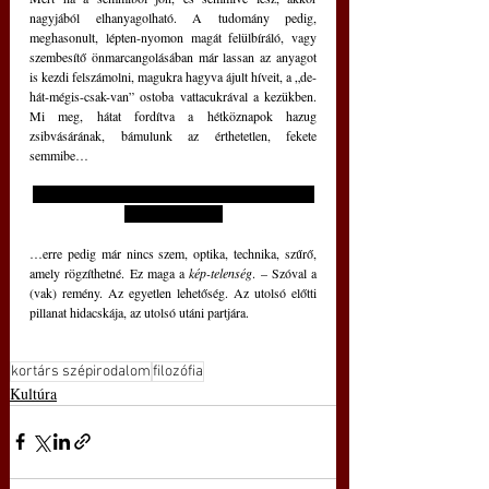
nagyjából elhanyagolható. A tudomány pedig, 
meghasonult, lépten-nyomon magát felülbíráló, vagy 
szembesítő önmarcangolásában már lassan az anyagot 
is kezdi felszámolni, magukra hagyva ájult híveit, a „de-
hát-mégis-csak-van” ostoba vattacukrával a kezükben. 
Mi meg, hátat fordítva a hétköznapok hazug 
zsibvásárának, bámulunk az érthetetlen, fekete 
semmibe…
xxxxxxxxxxxxxxxxxxxxxxxxxxxxxxxxxxxxxxxxxxx
xxxxxxxxxxxxxxx
…erre pedig már nincs szem, optika, technika, szűrő, 
amely rögzíthetné. Ez maga a 
kép-telenség
. – Szóval a 
(vak) remény. Az egyetlen lehetőség. Az utolsó előtti 
pillanat hidacskája, az utolsó utáni partjára.
kortárs szépirodalom
filozófia
Kultúra