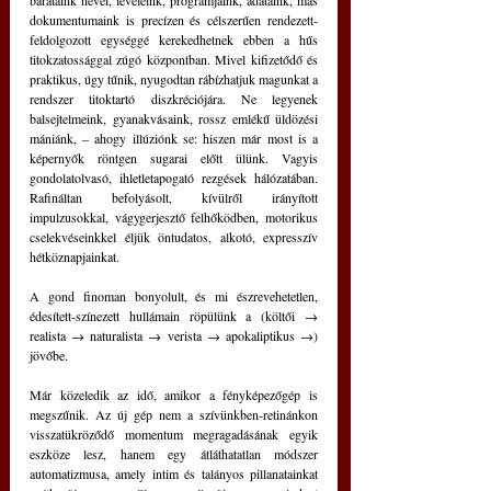
barátaink nevei, leveleink, programjaink, adataink, más 
dokumentumaink is precízen és célszerűen rendezett-
feldolgozott egységgé kerekedhetnek ebben a hűs 
titokzatossággal zúgó központban. Mivel kifizetődő és 
praktikus, úgy tűnik, nyugodtan rábízhatjuk magunkat a 
rendszer titoktartó diszkréciójára. Ne legyenek 
balsejtelmeink, gyanakvásaink, rossz emlékű üldözési 
mániánk, – ahogy illúziónk se: hiszen már most is a 
képernyők röntgen sugarai előtt ülünk. Vagyis 
gondolatolvasó, ihletletapogató rezgések hálózatában. 
Rafináltan befolyásolt, kívülről irányított 
impulzusokkal, vágygerjesztő felhőködben, motorikus 
cselekvéseinkkel éljük öntudatos, alkotó, expresszív 
hétköznapjainkat.
A gond finoman bonyolult, és mi észrevehetetlen, 
édesített-színezett hullámain röpülünk a (költői → 
realista → naturalista → verista → apokaliptikus →) 
jövőbe.
Már közeledik az idő, amikor a fényképezőgép is 
megszűnik. Az új gép nem a szívünkben-retinánkon 
visszatükröződő momentum megragadásának egyik 
eszköze lesz, hanem egy átláthatatlan módszer 
automatizmusa, amely intim és talányos pillanatainkat 