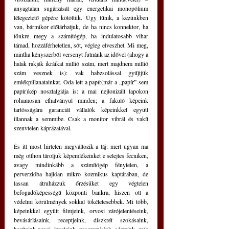
anyagtalan sugárzását egy energetikai monopólium 
lélegeztető gépére kötöttük. Úgy tűnik, a kezünkben 
van, bármikor előtárhatjuk, de ha nincs konnektor, ha 
tönkre megy a számítógép, ha indulatosabb vihar 
támad, hozzáférhetetlen, sőt, végleg elveszhet. Mi meg, 
mintha kényszerből versenyt futnánk az idővel (ahogy a 
halak rakják ikráikat millió szám, mert majdnem millió 
szám vesznek is): vak habzsolással gyűjtjük 
emlékpillanatainkat. Oda lett a papír(már a „papír” sem 
papír)kép nosztalgiája is: a mai nejlonizált lapokon 
rohamosan elhalványul minden; a fakuló képeink 
tartósságára garanciát vállalók képeinkkel együtt 
illannak a semmibe. Csak a monitor vibrál és vakít 
szenvtelen káprázatával.
És itt most hirtelen megváltozik a táj: mert ugyan ma 
még otthon tároljuk képemlékeinket e selejtes fecniken, 
avagy mindinkább a számítógép fénytelen, a 
perverzióba hajlóan mikro kozmikus kaptárában, de 
lassan átruházzuk őrzésüket egy végtelen 
befogadóképességű központi bankra, hiszen ott a 
védelmi körülmények sokkal tökéletesebbek. Mi több, 
képeinkkel együtt filmjeink, orvosi zárójelentéseink, 
bevásárlásaink, receptjeink, diszkrét szokásaink, 