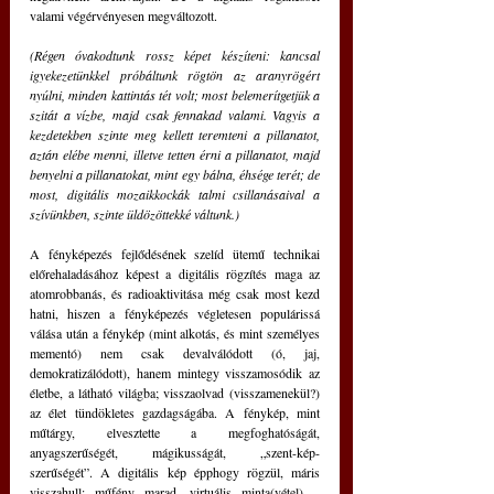
valami végérvényesen megváltozott.
(Régen óvakodtunk rossz képet készíteni: kancsal 
igyekezetünkkel próbáltunk rögtön az aranyrögért 
nyúlni, minden kattintás tét volt; most belemerítgetjük a 
szitát a vízbe, majd csak fennakad valami. Vagyis a 
kezdetekben szinte meg kellett teremteni a pillanatot, 
aztán elébe menni, illetve tetten érni a pillanatot, majd 
benyelni a pillanatokat, mint egy bálna, éhsége terét; de 
most, digitális mozaikkockák talmi csillanásaival a 
szívünkben, szinte üldözöttekké váltunk.) 
A fényképezés fejlődésének szelíd ütemű technikai 
előrehaladásához képest a digitális rögzítés maga az 
atomrobbanás, és radioaktivitása még csak most kezd 
hatni, hiszen a fényképezés végletesen populárissá 
válása után a fénykép (mint alkotás, és mint személyes 
mementó) nem csak devalválódott (ó, jaj, 
demokratizálódott), hanem mintegy visszamosódik az 
életbe, a látható világba; visszaolvad (visszamenekül?) 
az élet tündökletes gazdagságába. A fénykép, mint 
műtárgy, elvesztette a megfoghatóságát, 
anyagszerűségét, mágikusságát, „szent-kép-
szerűségét”. A digitális kép épphogy rögzül, máris 
visszahull: műfény marad, virtuális minta(vétel) – 