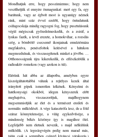
Mondhatjuk erre, hogy pesszimizmus; hogy nem 
veszíthetjük el ennyire önmagunkat: mert egy fa, egy 
barátunk, vagy az égbolt most is ugyanúgy néznek 
ránk, mint száz évvel ezelőtt, hogy öntudatunk 
csillagocskája mindig ragyogni fog, hogy pusztulásunk 
végül mégiscsak győzedelmeskedik, és a zsiráf, a 
lyukas fazék, a levél erezete, a homokvihar, a rozsdás 
szög, a bömbölő csecsemő ikonjainak emulziómáza 
megfakulva, penészfoltok kelésével a hátukon 
megmozdulnak, és visszasegítenek minket a jövőbe. …
Otthonosságunk újra kikerekedik, és elfészkelődik a 
radioaktív romokon (vagy azokon is túl).
Elérünk hát abba az állapotba, amelyben egyre 
kiszolgáltatottabbá válunk a rejtélyes kezek által 
irányított gépek ismeretlen lelkének. Kényelmi és 
hatékonysági okokból, idegen kényszerek előtt 
meghajolva, visszaszorítjuk, majdhogynem 
megsemmisítjük az élet és a természet eredeti és 
normális működését. A vége katasztrófa lesz, de a föld 
száraz könnytelensége, a világ egykedvűsége, a 
mindenség békés közönye így is magához ölel. 
Legfeljebb nem életnek nevezik, s majd nélkülünk 
működik. (A legeslegvégén pedig nem marad más, 
talán csak a semmiben csüngő kíváncsi várakozás.) 