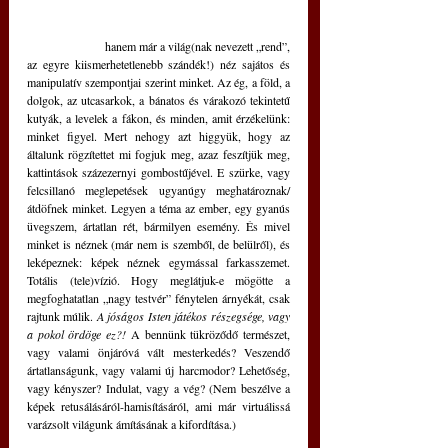
                   hanem már a világ(nak nevezett „rend”, 
az egyre kiismerhetetlenebb szándék!) néz sajátos és 
manipulatív szempontjai szerint minket. Az ég, a föld, a 
dolgok, az utcasarkok, a bánatos és várakozó tekintetű 
kutyák, a levelek a fákon, és minden, amit érzékelünk: 
minket figyel. Mert nehogy azt higgyük, hogy az 
általunk rögzítettet mi fogjuk meg, azaz feszítjük meg, 
kattintások százezernyi gombostűjével. E szürke, vagy 
felcsillanó meglepetések ugyanúgy meghatároznak/
átdöfnek minket. Legyen a téma az ember, egy gyanús 
üvegszem, ártatlan rét, bármilyen esemény. És mivel 
minket is néznek (már nem is szemből, de belülről), és 
leképeznek: képek néznek egymással farkasszemet. 
Totális (tele)vízió. Hogy meglátjuk-e mögötte a 
megfoghatatlan „nagy testvér” fénytelen árnyékát, csak 
rajtunk múlik. 
A jóságos Isten játékos részegsége, vagy 
a pokol ördöge ez?!
 A bennünk tükröződő természet, 
vagy valami önjáróvá vált mesterkedés? Veszendő 
ártatlanságunk, vagy valami új harcmodor? Lehetőség, 
vagy kényszer? Indulat, vagy a vég? (Nem beszélve a 
képek retusálásáról-hamisításáról, ami már virtuálissá 
varázsolt világunk ámításának a kifordítása.) 