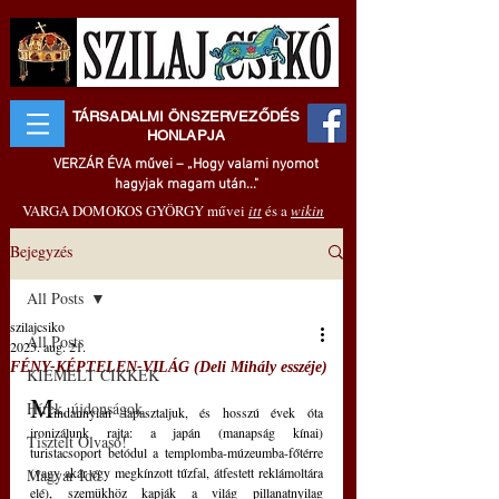
TÁRSADALMI ÖNSZERVEZŐDÉS
HONLAPJA
VERZÁR ÉVA művei – „Hogy valami nyomot
hagyjak magam után..."
VARGA DOMOKOS GYÖRGY művei
itt
és a
wikin
Bejegyzés
All Posts
szilajcsiko
All Posts
2025. aug. 21.
FÉNY-KÉPTELEN-VILÁG (Deli Mihály esszéje)
KIEMELT CIKKEK
M
Hírek, újdonságok
indannyian tapasztaljuk, és hosszú évek óta 
ironizálunk rajta: a japán (manapság kínai) 
Tisztelt Olvasó!
turistacsoport betódul a templomba-múzeumba-főtérre 
(vagy akár egy megkínzott tűzfal, átfestett reklámoltára 
Magyar Idő
elé), szemükhöz kapják a világ pillanatnyilag 