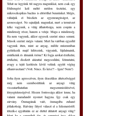
Tehát ne legyünk túl nagyra magunkkal, nem csak egy 
földrengést kell méltó módon tisztelni, egy 
mikroszkopikus bacilus is eltörölhet bennünket. Mégis, 
vállaljuk el büszkén az egyenrangúságot, az 
azonosságot. Ne sajnáljuk magunkat, mert a természet 
lelke vagyunk, a világ áthatottsága, nem csupán a 
mindenség része, hanem a veleje. Maga a mindenség. 
Ha nem vagyunk, akkor egyesek szerint nincs semmi. 
Mások szerint: mégis valami. Mert ha valóban egyedül 
vagyunk itten, mint az anyag, miféle múzeumban 
gyülekezik majd lidérceink, vágyaink, fájdalmaink, 
emlékeink és álmaink özöne? Ki fogja azokat érzékelni, 
értékelni, diszkrét alázattal megcsodálni, felmutatni, 
avagy a tejút kerítésén kívül velünk együtt végleg 
elhamvasztani? (Volt. Nincs. És kész?! – Igen? Nem?)
Soha ilyen agresszíven, ilyen drasztikus áttetszőséggel 
még nem szembesültünk az anyagi világ 
visszatarthatatlan megsemmisülésével, 
lényegtelenségével. Hiszen fontossága akkor lenne, ha 
valami maradandó nyomot hagyna. Így csak egy 
zárvány. Önmagának való, önmagába zuhanó 
jóllakottság. Halvány fátyol választ el a felismeréstől: 
létezik-e egyáltalán ez az élettel átitatott anyagi világ? 
Mert ha a semmiből jön, és semmivé lesz, akkor 