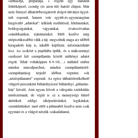
széthasítja, preparálja, s rögzíti egy mindent 
feltérképező, csontig (és azon túl) hatoló chipen. Már 
nem fénnyel áthatott/besugárzott dolgot-látványt-ügyet-
izét exponál, hanem vele együtt-és-egyenrangúan 
kiegészítő „adatokat”: lelkünk rezdüléseit, félelmeinket, 
boldogságainkat, vágyainkat, óvatos/óvatlan 
szándékainkat, rejtelmeinket. Ettől kezdve még 
utópisztikusabbá válik a táj: megszűnik maga a(z időből 
kiragadott) kép is, inkább képfüzér, információháló 
lesz. Az eszközt a pupillába építik, és a mákszemnyi 
szerkezet két szempillantás között milliónyi adatot 
rögzít. Tehát voltaképpen 8-9-10(…) milliárd ember 
minden másodpercben, minden szempillantástól-
szempillantásig terjedő időben végtelen sok 
„nézéspillanatot” exponál. Az egész látható/érzékelhető 
világról percenként billiárdnyiszor billiárdnyi „pillantás-
kép” készül. Ami ugyan felveti a válogatás-szelektálás 
módszertanát, de végül is ez a mennyiségi túlerő 
átértékeli eddigi elképzelésünket, logikánkat, 
szemléletünket: mert ettől a pillanattól kezdve nem csak 
egymást és a világot nézzük szakadatlanul,