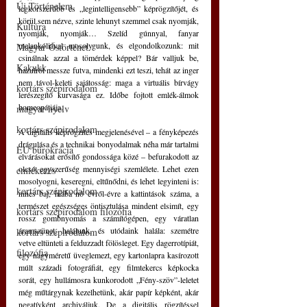
Új Történelem
legkorszerűbb és „legintelligensebb” képrögzítőjét, és 
körül sem nézve, szinte lehunyt szemmel csak nyomják, 
Kultúra
nyomják, nyomják… Szelíd gúnnyal, fanyar 
melankóliával mosolygunk, és elgondolkozunk: mit 
Magyar Őstörténet
csinálnak azzal a tömérdek képpel? Bár valljuk be, 
Kakukk
hazulról messze futva, mindenki ezt teszi, tehát az inger 
nem távol-keleti sajátosság: maga a virtuális bírvágy 
kortárs szépirodalom
lerészegítő kurvasága ez. Időbe fojtott emlék-álmok 
homeopátiája.
magyar nyelv
kortárs szépirodalom
A digitális képrögzítés megjelenésével – a fényképezés 
drágulása és a technikai bonyodalmak néha már tartalmi 
EU bürokrácia
elvárásokat erősítő gondossága közé – befurakodott az 
olcsó egyszerűség mennyiségi szemlélete. Lehet ezen 
emlékezés
mosolyogni, keseregni, eltűnődni, és lehet legyinteni is: 
kortárs szépirodalom
nincs baj, hiába nő évről-évre a kattintások száma, a 
természet egészséges öntisztulása mindent elsimít, egy 
kortárs szépirodalom filozófia
rossz gombnyomás a számítógépen, egy váratlan 
áramszünet, halálunk, és utódaink halála: szemétre 
kortárs szépirodalom
vetve eltünteti a felduzzadt fölösleget. Egy dagerrotípiát, 
filozófia
egy nagyméretű üveglemezt, egy kartonlapra kasírozott 
múlt századi fotográfiát, egy filmtekercs képkocka 
sorát, egy hullámosra kunkorodott „Fény-szöv”-leletet 
még műtárgynak kezelhetünk, akár papír képként, akár 
negatívként archiváljuk. De a digitális rögzítéssel 