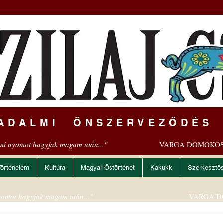
ADALMI ÖNSZERVEZŐDÉS
mi nyomot hagyjak magam után..."
VARGA DOMOKOS
Történelem
Kultúra
Magyar Őstörténet
Kakukk
Szerkesztő
omot hagyjak magam után..."
VARGA D