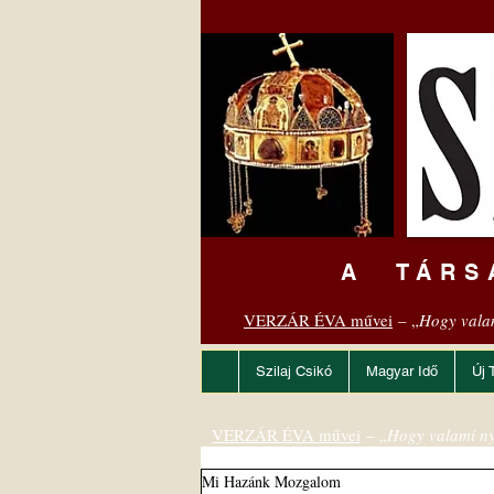
A TÁRS
VERZÁR ÉVA művei
– „
Hogy vala
Szilaj Csikó
Magyar Idő
Új 
VERZÁR ÉVA művei
– „
Hogy valami ny
Mi Hazánk Mozgalom