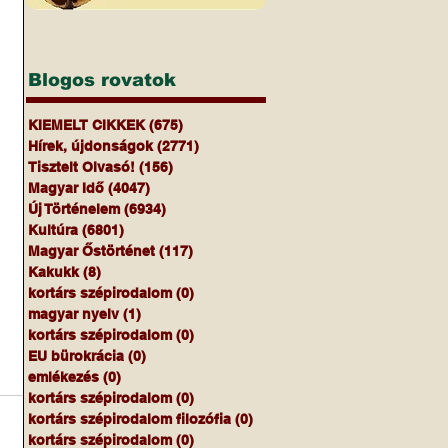
Blogos rovatok
KIEMELT CIKKEK
(675)
675 bejegyzés
Hírek, újdonságok
(2771)
2771 bejegyzés
Tisztelt Olvasó!
(156)
156 bejegyzés
Magyar Idő
(4047)
4047 bejegyzés
Új Történelem
(6934)
6934 bejegyzés
Kultúra
(6801)
6801 bejegyzés
Magyar Őstörténet
(117)
117 bejegyzés
Kakukk
(8)
8 bejegyzés
kortárs szépirodalom
(0)
0 bejegyzés
magyar nyelv
(1)
1 bejegyzés
kortárs szépirodalom
(0)
0 bejegyzés
EU bürokrácia
(0)
0 bejegyzés
emlékezés
(0)
0 bejegyzés
kortárs szépirodalom
(0)
0 bejegyzés
kortárs szépirodalom filozófia
(0)
0 bejegyzés
kortárs szépirodalom
(0)
0 bejegyzés