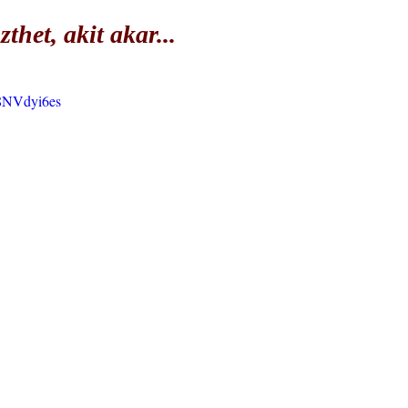
het, akit akar...
F8NVdyi6es