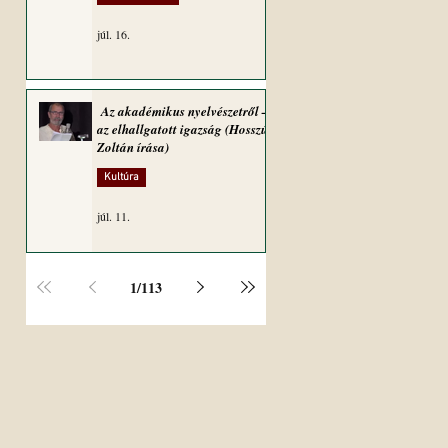
júl. 16.
Az akadémikus nyelvészetről –
az elhallgatott igazság (Hosszú
Zoltán írása)
Kultúra
júl. 11.
1
/
113