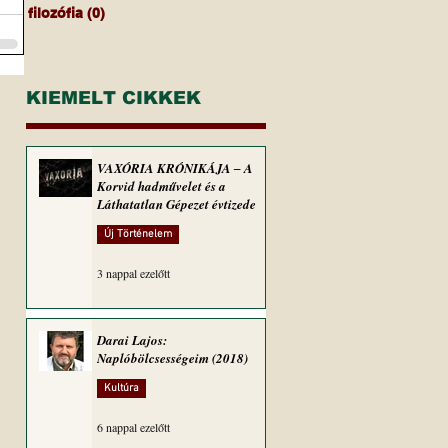
filozófia
(0)
0 bejegyzés
KIEMELT CIKKEK
VAXÓRIA KRÓNIKÁJA ‒ A
Korvid hadművelet és a
Láthatatlan Gépezet évtizede
Új Történelem
3 nappal ezelőtt
Darai Lajos:
Naplóbölcsességeim (2018)
Kultúra
6 nappal ezelőtt