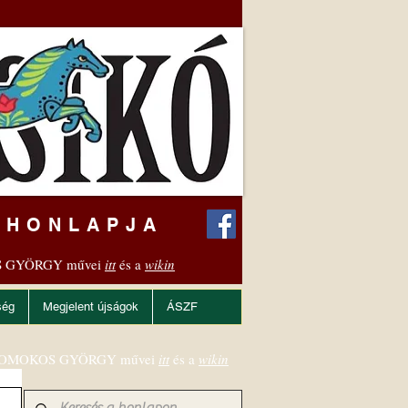
 HONLAPJA
 GYÖRGY művei
itt
és a
wikin
ség
Megjelent újságok
ÁSZF
OMOKOS GYÖRGY művei
itt
és a
wikin