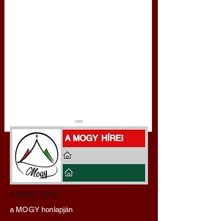
Hajdu Zoltán:
VAXÓRIA KRÓNI
a Szilaj Csikón
Transzhumanizmus és
‒ A Korvid hadműv
a MOGY honlapján
technomorál ‒ 21/28.
és a Láthatatlan Gé