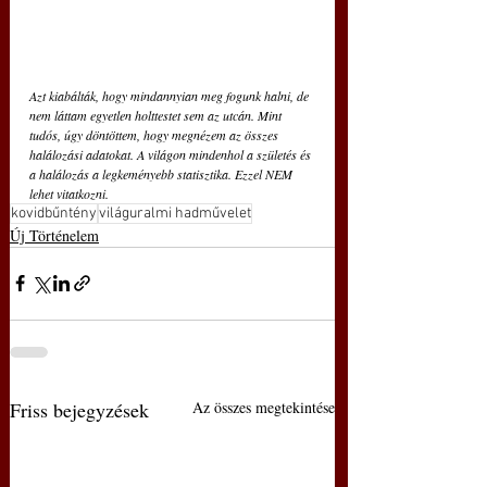
Azt kiabálták, hogy mindannyian meg fogunk halni, de 
nem láttam egyetlen holttestet sem az utcán. Mint 
tudós, úgy döntöttem, hogy megnézem az összes 
halálozási adatokat. 
A világon mindenhol a születés és 
a halálozás a legkeményebb statisztika. Ezzel NEM 
lehet vitatkozni.
kovidbűntény
világuralmi hadművelet
Új Történelem
Friss bejegyzések
Az összes megtekintése