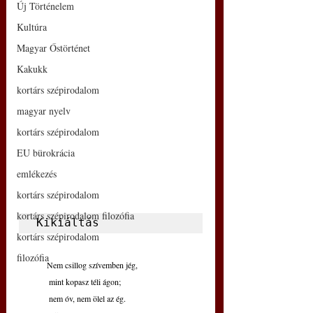
Új Történelem
Kultúra
Magyar Őstörténet
Kakukk
kortárs szépirodalom
magyar nyelv
kortárs szépirodalom
EU bürokrácia
emlékezés
kortárs szépirodalom
kortárs szépirodalom filozófia
Kikiáltás
kortárs szépirodalom
filozófia
Nem csillog szívemben jég,
 mint kopasz téli ágon;
 nem óv, nem ölel az ég.