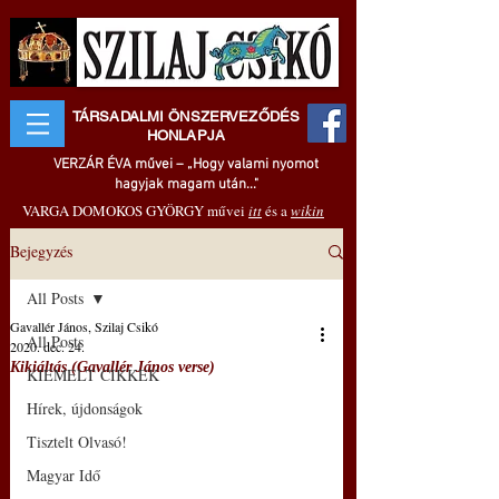
TÁRSADALMI ÖNSZERVEZŐDÉS
HONLAPJA
VERZÁR ÉVA művei – „Hogy valami nyomot
hagyjak magam után..."
VARGA DOMOKOS GYÖRGY művei
itt
és a
wikin
Bejegyzés
All Posts
Gavallér János, Szilaj Csikó
All Posts
2020. dec. 24.
Kikiáltás (Gavallér János verse)
KIEMELT CIKKEK
Hírek, újdonságok
Tisztelt Olvasó!
Magyar Idő