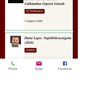
Láthatatlan Gépezet évtizede
Új Történelem
4 nappal ezelőtt
Darai Lajos: Naplóbölcsességeim
(2018)
Kultúra
7 nappal ezelőtt
Phone
Email
Facebook
A Rothschildok és a Pentagon
bizalmas feljegyzése: „Hét ország
kiiktatása… Irán végleges
legyőzése”
Új Történelem