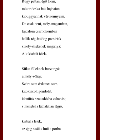
 Rügy pattan, égő álom,
 mikor ócska bús hajnalon
 kibuggyannak vér-könnyeim.
 De csak bent, mély-magamban,
 fájdalom csarnokomban 
 hallik rég-boldog pacsirták
 sikoly-énekének magánya:
 A kikiabált lélek.
 Süket füleknek borzongás
 a mély-sóhaj;
 Szóra sem érdemes sors,
 kitoloncolt gondolat,
 identitás szakadékba zuhanás;
 s menetel a láthatatlan légió,
 kiabál a lélek,
 az égig száll s hull a porba.