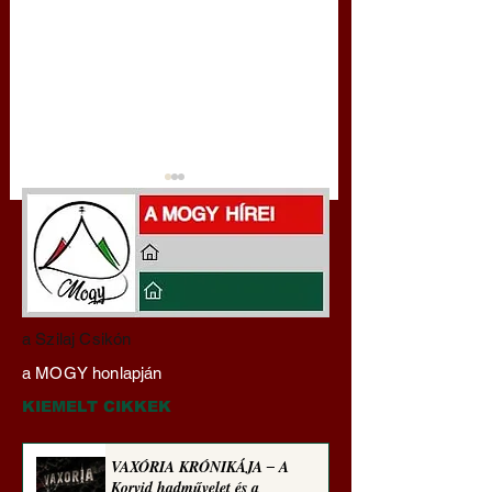
Darai Lajos:
Gyimóthy Gábor
a Szilaj Csikón
Naplóbölcsességeim
nyelvművelő gúnyv
a MOGY honlapján
(2024)
sorozata (1772)
KIEMELT CIKKEK
VAXÓRIA KRÓNIKÁJA ‒ A
Korvid hadművelet és a