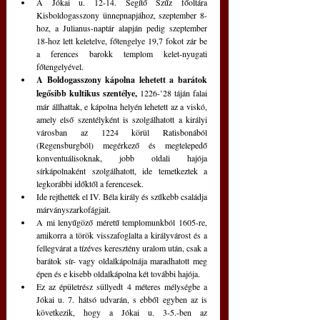
A Jókai u. 12-14. Segítő Szűz főoltára 
Kisboldogasszony ünnepnapjához, szeptember 8-
hoz, a Julianus-naptár alapján pedig szeptember 
18-hoz lett keletelve, főtengelye 19,7 fokot zár be 
a ferences barokk templom kelet-nyugati 
főtengelyével.
A Boldogasszony kápolna lehetett a barátok 
legősibb kultikus szentélye,
 1226-’28 táján falai 
már állhattak, e kápolna helyén lehetett az a viskó, 
amely első szentélyként is szolgálhatott a királyi 
városban az 1224 körül Ratisbonából 
(Regensburgból) megérkező és megtelepedő 
konventuálisoknak, jobb oldali hajója 
sírkápolnaként szolgálhatott, ide temetkeztek a 
legkorábbi időktől a ferencesek.
Ide rejthették el IV. Béla király és szűkebb családja 
márványszarkofágjait.
A mi lenyűgöző méretű templomunkból 1605-re, 
amikorra a török visszafoglalta a királyvárost és a 
fellegvárat a tízéves keresztény uralom után, csak a 
barátok sír- vagy oldalkápolnája maradhatott meg 
épen és e kisebb oldalkápolna két további hajója.
Ez az épületrész süllyedt 4 méteres mélységbe a 
Jókai u. 7. hátsó udvarán, s ebből egyben az is 
következik, hogy a Jókai u. 3-5.-ben az 