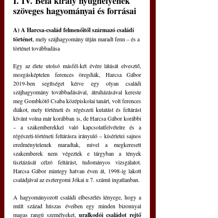
I. IV. Béla király nyughelyének 
szöveges hagyományai és forrásai
A) A Harcsa-család felmenőitől származó családi 
történet
, mely szájhagyomány útján maradt fenn – és a 
történet továbbadása
Egy az élete utolsó másfél-két évére látását elvesztő, 
mozgásképtelen ferences öregdiák, Harcsa Gábor 
2019-ben segítséget kérve egy olyan családi 
szájhagyomány továbbadásával, átruházásával kereste 
meg Gombkötő Csaba középiskolai tanárt, volt ferences 
diákot, mely történeti és régészeti kutatást és feltárást 
kívánt volna már korábban is, de Harcsa Gábor korábbi 
– a szakemberekkel való kapcsolatfelvételre és a 
régészeti-történeti feltárásra irányuló – kísérletei sajnos 
eredménytelenek maradtak, mivel a megkeresett 
szakemberek nem végeztek e tárgyban a tények 
tisztázását célzó feltárást, tudományos vizsgálatot. 
Harcsa Gábor mintegy hatvan éven át, 1998-ig lakott 
családjával az esztergomi Jókai u 7. számú ingatlanban.
A hagyományozott családi elbeszélés lényege, hogy a 
múlt század húszas éveiben egy minden bizonnyal 
magas rangú személyeket, 
uralkodói családot rejtő 