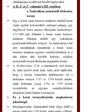
oldalkápolna további két kisebb hajója lehet.
A II. 
E,
 és 
F
, valamint a III. ponthoz:
a. Szakrálisan pozícionált titokzatos 
torony
Egy a Szent Anna ferences templom melletti Szent 
Antal egyház kolostorából származó antiqua, egy 
nagybecsű Sacra musica, Musicalia énekeskönyv 
1717-ből már feltüntet a Szent Anna ferences 
templom főhajója mellett egy szakrálisan 
pozicionált titokzatos tornyot. Az énekeskönyv bal 
alsó iniciáléjának miniatúrája a Szent Anna 
ferences templom egyenes szentélyzáródását és a 
tőle külön álló, később különös szögben 
pozicionált tornyát ábrázolja meglepően korán.
A 
Prothocolum 1718.
 a mariánusok első kézzel 
írt, latin nyelvű rendi irata, mely arról tájékoztat, 
hogy a torony ismeretlen építőmestere ezt a 
titokzatos tornyot 1737 és 1754 között emelte, 
majd Schramm Lucas 1754 és 1757 között 
összekötötte az egyenes szentélyzáródású 
ideiglenes keleti falakat a toronnyal.
Ez a korai toronyábrázolás meghatározó 
jelentőségű.
Megalapozottan vélelmezhető tehát, hogy előbb a 
torony épült meg 1703 körül, utána pedig a főhajó, 