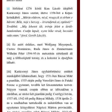
[i]
 Sírfelirat 1276 körül Kun László idejéből 
Karácsonyi János szerint, illetve 1358-ból a Képes 
krónikából: 
„Mária-oltáron, nézd, nyugszik a sírban e 
három: Béla, neje s herceg – örvendjenek az egeknek!” 
Továbbá: „Míg lehetett ült, trónja felett a király 
hatalomban. Csalfa lapult, szent béke virult, becsület 
vala ottan.”(ford. Geréb László).
[ii] Ez azért érdekes, mert Wolfgang Meyerpeck, 
Custos Dominicus, Ruda János és Zimmermann 
Wilhelm Péter 1594-95-ös metszetein sértetlenül áll 
még a többszögletű torony, és a kolostor is épségben 
látható.
[iii] Karácsonyi János egyháztörténész említett 
munkájából kihámozható, hogy 1531-ben Bácsai Máté 
a guardián, 1535 elején pedig Veresfalvi Imre és Futaki 
Ferenc a gyóntató, további két felszenteletlen testvér. 
Négyen vannak csupán ebben az időszakban a 
zárdában, az utolsó két guardián pedig Cserőgyi István, 
1537-től, 1542-től pedig Bányai Mihály. 1538 április 2-
án a rendházban tartózkodik és indulófélben van az 
egyetemes közgyűlésre Nágócsi Márton provinciális. 
Az utolsó guardián tehát Bányai Mihály 1542-től, 