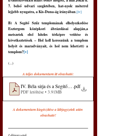
kváderkövekkel lezárt boltív mögött, a mai Jókai u. 
7. belső udvari szegletében, hat-nyolc méterrel 
lejjebb nyugatra, a Kis-Duna-ág irányában
.
[iv]
B) A Segítő Szűz templomának elhelyezkedése 
Esztergom középkori ábrázolásai alapján,a 
metszetek első hiteles térképre vetítése és 
következtetések – Hol kell keresnünk a templom 
helyét és maradványait, és hol nem lehet(ett) a 
templom?
[v]
(...)
A teljes dokumentum itt olvasható:
IV. Béla sírja és a Segítő Szűz temploma
.pdf
PDF letöltése • 3.91MB
A dokumentum kiegészítése a lábjegyzetek után 
olvasható!
Lábjegyzetek