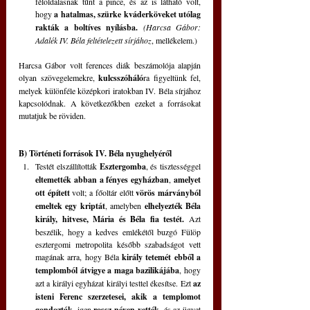
féloldalasnak tűnt a pince, és az is látható volt, 
hogy 
a hatalmas, szürke kváderköveket utólag 
rakták a boltíves nyílásba. 
(Harcsa Gábor: 
Adalék IV. Béla feltételezett sírjához
, mellékelem.)
Harcsa Gábor volt ferences diák beszámolója alapján 
olyan szövegelemekre, 
kulcsszóháló
ra figyeltünk fel, 
melyek különféle középkori iratokban IV. Béla sírjához 
kapcsolódnak. A következőkben ezeket a forrásokat 
mutatjuk be röviden.
B) Történeti források IV. Béla nyughelyéről
Testét elszállították 
Esztergomba
, és tisztességgel 
eltemették abban a fényes egyházban
, 
amelyet 
ott épített
 volt; a főoltár előtt 
vörös márványból 
emeltek egy kriptát
, amelyben 
elhelyezték Béla 
király, hitvese, Mária és Béla fia testét.
 Azt 
beszélik, hogy a kedves emlékétől buzgó Fülöp 
esztergomi metropolita később szabadságot vett 
magának arra, hogy Béla 
király tetemét ebből a 
templomból átvigye a maga bazilikájába
, hogy 
azt a királyi egyházat királyi testtel ékesítse. Ezt 
az 
isteni Ferenc szerzetesei, akik a templomot 
gondozták,
 igen 
rossz néven vették,
 és az ügyet 