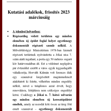
Kutatási adalékok, frissítés 2023 
márciusáig
A jelenlegi helyzethez:
Régészetileg védett területen egy minden 
elemében új épület foglal helyet egyetlenegy 
dokumentált régészeti szemle nélkül. 
A 
Művelődésügyi Minisztérium 1978-ban kiemelt 
régészeti területnek nyilvánította a Jókai utca 7. 
szám alatti ingatlant, a porta egy 50 méteres sugarú 
kör határvonalában áll. Ezt a védelmet negligálva 
pár évtizeddel ezelőtt a város egyik leggazdagabb 
vállalkozója, Horváth Kálmán volt ferences diák 
egy szaunával kiegészített magánmedencét 
alakíttatott ki felette, vélhetően minden engedély 
nélkül, mivel a tulajdonos azzal érvelt, hogy 
renoválásra, felújításra nem szükséges engedélyt 
kérni. Csakhogy 
a Jókai u. 7. hátsó udvarán 
egy minden elemében új keresztépületet 
emeltek, 
amely az uszodát köti össze az üreg fölé 
emelt szaunával – 
egyetlenegy dokumentált 