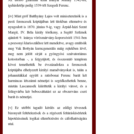
igehirdetője pedig 1539-től Szegedi Ferenc.
[iv] Mint gróf Batthyány Lajos volt miniszterelnök is a 
pesti ferencesek kriptájában lett titokban eltemetve és 
nyugodott is 1870. június 9-ig, vagy Árpád-házi Szent 
Margit, IV. Béla király törékeny, a Segítő Szűznek 
ajánlott 9. leánya vörösmárvány-koporsóstól 1541-ben 
a pozsonyi klarisszákhoz lett menekítve, avagy említsük 
meg Vak Bottyán kurucgenerális máig rejtekben lévő, 
meg nem jelölt sírját a gyöngyösi szalvatoriánus 
kolostorban -, a felgyújtott, és összeomló templom 
kövei temethették be évszázadokra a ferencesek 
kriptájába elhelyezett királyi maradványokat is, talán a 
johannitákkal együtt a ratisbonai Ferenc barát két 
harmincas létszámú németjei is segédkezhettek benne, 
miután Lascanusék kiüríttetik a királyi várost, és a 
fellegvárba kér bebocsáttatást ez az obszerváns cseri 
barát és németjei.
[v] Ez utóbbi tagadó kérdés az eddigi tévesnek 
bizonyult feltételezések és a régészeti feltáráskísérletek 
hipotéziseinek logikai ellenőrzésére és cáfolhatóságára 
utal.