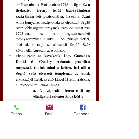
erről azonban a Prothocolum 1718. hallgat. 
Ez a 
titokzatos torony tehát bizonyíthatóan 
szakrálisan lett pozicionálva,
 hiszen a Szent 
Anna tornyának középvonala az elpusztult Segítő 
Szűz többszögletű tornyának irányába mutat már 
1703-ban, ez a meghosszabbított 
toronyközépvonal a Jókai u. 7-9. portáját metszi, 
ahol akkor még az elpusztult Segítő Szűz 
kőtörmelék-kupaca magasodhatott. 
Ebből pedig az következik, hogy 
Guzmann 
Dániel és Csatáry Athanáz guardián 
mégiscsak tudták mind a ketten, hol állt a 
Segítő Szűz elveszett temploma, 
de ennek 
ellenkezőjét íratták az első kézzel írt rendi iratukba, 
a Prothocolum 1704-1718-ba.
a. A szigorúbb ferencrendi ág 
elhallgatott salvatoriánus kódja
Eddig nem ismert salvatoriánus kód vagy eleddig 
lappangó kordokumentum került elő még a kora 
újkor előtti időkből, amikor a mariánus ferencesek 
Phone
Email
Facebook
nem tértek még vissza a királyi városba.
A korabeli rendi híradásokkal ellentétben 
a 
vörhenyes színű habitust hordó szerzetesek 
megtalálhatták egykori templomaikat
; ám 