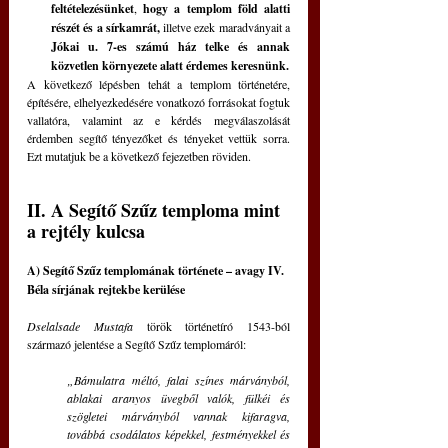
feltételezésünket
, 
hogy a templom föld alatti 
részét és a sírkamrát,
 illetve ezek maradványait a 
Jókai u. 7-es számú ház telke és annak 
közvetlen környezete alatt érdemes keresnünk.
A következő lépésben tehát a templom történetére, 
építésére, elhelyezkedésére vonatkozó forrásokat fogtuk 
vallatóra, valamint az e kérdés megválaszolását 
érdemben segítő tényezőket és tényeket vettük sorra. 
Ezt mutatjuk be a következő fejezetben röviden. 
II. A Segítő Szűz temploma mint 
a rejtély kulcsa
A) Segítő Szűz templomának története – avagy IV. 
Béla sírjának rejtekbe kerülése
Dselalsade Mustafa
 török történetíró 1543-ból 
származó jelentése a Segítő Szűz templomáról:
„Bámulatra méltó, falai színes márványból, 
ablakai aranyos üvegből valók, fülkéi és 
szögletei márványból vannak kifaragva, 
továbbá csodálatos képekkel, festményekkel és 