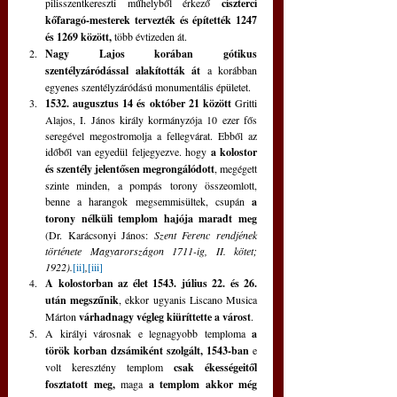
pilisszentkereszti műhelyből érkező 
ciszterci 
kőfaragó-mesterek tervezték és építették 1247 
és 1269 között,
 több évtizeden át.
Nagy Lajos korában gótikus 
szentélyzáródással alakították át
 a korábban 
egyenes szentélyzáródású monumentális épületet.
1532. augusztus 14 és október 21 között
 Gritti 
Alajos, I. János király kormányzója 10 ezer fős 
seregével megostromolja a fellegvárat. Ebből az 
időből van egyedül feljegyezve. hogy 
a kolostor 
és szentély jelentősen megrongálódott
, megégett 
szinte minden, a pompás torony összeomlott, 
benne a harangok megsemmisültek, csupán 
a 
torony nélküli templom hajója maradt meg 
(Dr. Karácsonyi János: 
Szent Ferenc rendjének 
története Magyarországon 1711-ig, II. kötet; 
1922).
[ii]
,
[iii]
A kolostorban az élet 1543. július 22. és 26. 
után megszűnik
, ekkor ugyanis Liscano Musica 
Márton 
várhadnagy végleg kiüríttette a várost
.
A királyi városnak e legnagyobb temploma 
a 
török korban dzsámiként szolgált, 1543-ban
 e 
volt keresztény templom 
csak ékességeitől 
fosztatott meg,
 maga 
a templom akkor még 