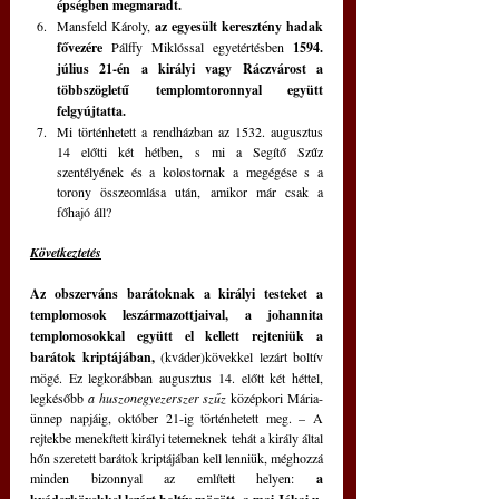
épségben megmaradt.
Mansfeld Károly, 
az egyesült keresztény hadak 
fővezére
 Pálffy Miklóssal egyetértésben 
1594. 
július 21-én a királyi vagy Ráczvárost a 
többszögletű templomtoronnyal együtt 
felgyújtatta.
Mi történhetett a rendházban az 1532. augusztus 
14 előtti két hétben, s mi a Segítő Szűz 
szentélyének és a kolostornak a megégése s a 
torony összeomlása után, amikor már csak a 
főhajó áll?
Következtetés
Az obszerváns barátoknak a királyi testeket a 
templomosok leszármazottjaival, a johannita 
templomosokkal együtt el kellett rejteniük a 
barátok kriptájában,
 (kváder)kövekkel lezárt boltív 
mögé. Ez legkorábban augusztus 14. előtt két héttel, 
legkésőbb 
a huszonegyezerszer szűz
 középkori Mária-
ünnep napjáig, október 21-ig történhetett meg. – A 
rejtekbe menekített királyi tetemeknek tehát a király által 
hőn szeretett barátok kriptájában kell lenniük, méghozzá 
minden bizonnyal az említett helyen:
 a 