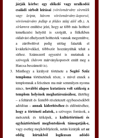
járják körbe: egy előkelő vagy uralkodói 
családi sírbolt leírásai
(vörösmárvány síremlék 
vagy kripta, három vörösmárvány-koporsó, 
vörösmárvány fedlap a földes talaj alól 
stb.
).
 A 
sírkamra
 említése jelzi, hogy az több más holttest 
temetkezési helyéül is szolgált, a fülkékben 
oldalvást elhelyezett holttestek vannak megemlítve, 
a záróboltívet pedig utólag falazták el 
kváderkövekkel, többször hozzányúltak tehát a 
sírhoz. Számszerű egyezést is mutatnak a 
szövegek (
három
 márványkoporsót említ meg a 
Harcsa-beszámoló is).
Minthogy a királysír története a 
Segítő Szűz 
temploma
 történetének része, s mivel ennek a 
templomnak a felszínen ma már semmilyen nyoma 
nincs, 
további alapos kutatásra volt szükség a 
templom helyének meghatározásához,
 illetőleg 
– a feltárult és fentebb részletezett egybeesésekből 
adódóan – 
annak kiderítéséhez
 és eldöntéséhez, 
hogy a történeti adatok,
 a szöveges források, a 
metszetek és térképek, a 
kultúrtörténeti és 
egyháztörténeti megfontolások támogatják-e,
vagy esetleg megkérdőjelezik, netán kizárják azt 
az 
eddig leírtakból logikusan adódó 