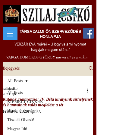
TÁRSADALMI ÖNSZERVEZŐDÉS
HONLAPJA
VERZÁR ÉVA művei – „Hogy valami nyomot
hagyjak magam után..."
VARGA DOMOKOS GYÖRGY művei
itt
és a
wikin
Bejegyzés
All Posts
szilajcsiko
All Posts
2023. ápr. 5.
Kutatók csatározása: IV. Béla királyunk sírhelyének
KIEMELT CIKKEK
és hamvainak valós meglelése a tét
Hírek, újdonságok
Frissítve:
2023. ápr. 7.
Tisztelt Olvasó!
Magyar Idő