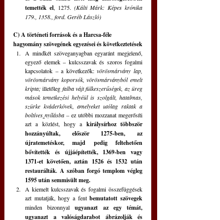
temették el
, 1275. 
(Kálti Márk: Képes krónika 
179., 1358., ford. Geréb László)
C) A történeti források és a Harcsa-féle 
hagyomány szövegének egyezései és következtetések
A mindkét szöveganyagban egyaránt megjelenő, 
egyező elemek – kulcsszavak és szoros fogalmi 
kapcsolatok – a következők: 
vörösmárvány lap, 
vörösmárvány koporsók, vörösmárványból emelt 
kripta;
 illetőleg 
falba vájt fülkeszerűségek, az üreg 
mások temetkezési helyéül is szolgált, hatalmas, 
szürke kváderkövek
, 
amelyeket utólag raktak a 
boltíves
nyílásba –
 ez utóbbi mozzanat megerősíti 
azt a közlést, hogy a 
királysírhoz többször 
hozzányúltak, először 1275-ben, az 
újratemetéskor, majd pedig feltehetően 
bővítették és újjáépítették, 1369-ben vagy 
1371-et követően, aztán 1526 és 1532 után 
restaurálták
. 
A szóban forgó templom végleg 
1595 után semmisült meg.
A kiemelt kulcsszavak és fogalmi összefüggések 
azt mutatják, hogy a fent 
bemutatott szövegek
minden bizonnyal 
ugyanazt az egy témát, 
ugyanazt a valóságdarabot ábrázolják és 