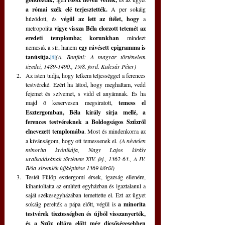
a római szék elé terjesztették. 
A per sokáig 
húzódott, és
 végül az lett az ítélet, hogy 
a 
metropolita
 vigye vissza Béla elorzott tetemét az 
eredeti templomba; korunkban
 mindezt 
nemcsak a sír, hanem 
egy rávésett epigramma is 
tanúsítja.
[i]
(A. Bonfini: A magyar történelem 
tizedei, 1489-1490., 19/8. ford. Kulcsár Péter)
Az isten tudja, hogy lelkem teljességgel a ferences 
testvéreké. Ezért ha látod, hogy meghaltam, vedd 
fejemet és szívemet, s vidd el anyámnak. És ha 
majd ő keservesen megsiratott, 
temess el 
Esztergomban, Béla király sírja mellé, a 
ferences testvéreknek a Boldogságos Szűzről 
elnevezett templomába
. Most és mindenkorra az 
a kívánságom, hogy ott temessenek el. 
(A névtelen 
minorita krónikája, Nagy Lajos király 
uralkodásának története XIV. fej., 1362-63., A IV. 
Béla-síremlék újjáépítése 1369 körül)
Testét Fülöp esztergomi érsek, igazság ellenére, 
kihantoltatta az említett egyházban és igaztalanul a 
saját székesegyházában temettette el. Ezt az ügyet 
sokáig perelték a pápa előtt, végül is 
a minorita 
testvérek tisztességben és újból visszanyerték, 
és a Szűz oltára előtt még dicsőségesebben 