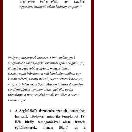
aranyozott bálványokkal van ékesítve, 
egyszóval ördögtől lakott bálvány templom
.”
Wolgang Meyerpeck-metszet, 1595., nyílheggyel 
megjelölve a többszögletű toronnyal épített Segítő Szűz 
titulusú legnagyobb templom, mellette balra 
északnyugati irányban, a nyíl kiindulópontjában egy 
kisebb méretű, torony nélküli, Szent Péternek nevezett, 
misztikus keleteléssel Szent Márton titulusú domonkos 
rendi magányos templomocska, délről a budai 
városkapu, a metszet felső északi részében a Szent 
Lőrinc kapu
A Segítő Szűz tiszteletére szentelt
, sorrendben 
harmadik középkori 
minorita templomot IV. 
Béla király támogatásával olasz, francia 
építőmesterek,
 francia földről és a 