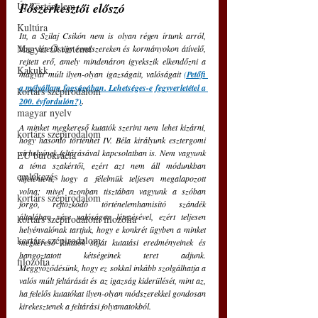
Új Történelem
Főszerkesztői előszó
Kultúra
Itt, a Szilaj Csikón nem is olyan régen írtunk arról, 
Magyar Őstörténet
hogy létezik egy rendszereken és kormányokon átívelő, 
rejtett erő, amely mindenáron igyekszik elkendőzni a 
Kakukk
magyar múlt ilyen-olyan igazságait, valóságait 
(
Petőfi 
a mélyállam fogságában. Lehetséges-e fegyverletétel a 
kortárs szépirodalom
200. évfordulón?)
.
magyar nyelv
A minket megkereső kutatók szerint nem lehet kizárni, 
kortárs szépirodalom
hogy hasonló történhet IV. Béla királyunk esztergomi 
sírhelyének feltárásával kapcsolatban is. Nem vagyunk 
EU bürokrácia
a téma szakértői, ezért azt nem áll módunkban 
emlékezés
kijelenteni, hogy a félelmük teljesen megalapozott 
volna; mivel azonban tisztában vagyunk a szóban 
kortárs szépirodalom
forgó, rejtőzködő történelemhamisító szándék 
általában véve valóságos létezésével, ezért teljesen 
kortárs szépirodalom filozófia
helyénvalónak tartjuk, hogy e konkrét ügyben a minket 
kortárs szépirodalom
megkereső kutatók saját kutatási eredményeinek és  
hangoztatott kétségeinek teret adjunk. 
filozófia
Meggyőződésünk, hogy ez sokkal inkább szolgálhatja a 
valós múlt feltárását és az igazság kiderülését, mint az, 
ha felelős kutatókat ilyen-olyan módszerekkel gondosan 
kirekesztenek a feltárási folyamatokból. 