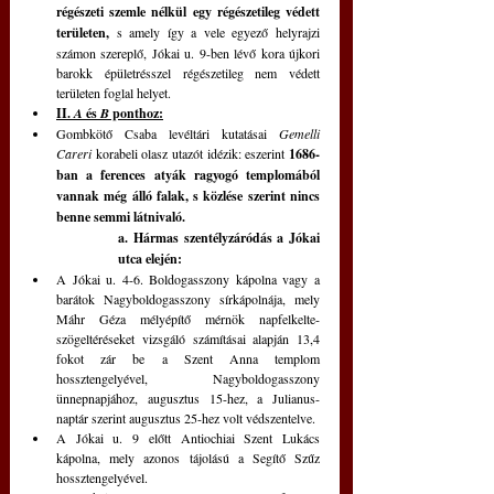
régészeti szemle nélkül egy régészetileg védett 
területen,
 s amely így a vele egyező helyrajzi 
számon szereplő, Jókai u. 9-ben lévő kora újkori 
barokk épületrésszel régészetileg nem védett 
területen foglal helyet.
II. 
A
 és 
B
 ponthoz:
Gombkötő Csaba levéltári kutatásai 
Gemelli 
Careri
 korabeli olasz utazót idézik: eszerint 
1686-
ban a ferences atyák ragyogó templomából 
vannak még álló falak, s közlése szerint nincs 
benne semmi látnivaló.
a. Hármas szentélyzáródás a Jókai 
utca elején:
A Jókai u. 4-6. Boldogasszony kápolna vagy a 
barátok Nagyboldogasszony sírkápolnája, mely 
Máhr Géza mélyépítő mérnök napfelkelte-
szögeltéréseket vizsgáló számításai alapján 13,4 
fokot zár be a Szent Anna templom 
hossztengelyével, Nagyboldogasszony 
ünnepnapjához, augusztus 15-hez, a Julianus-
naptár szerint augusztus 25-hez volt védszentelve.
A Jókai u. 9 előtt Antiochiai Szent Lukács 
kápolna, mely azonos tájolású a Segítő Szűz 
hossztengelyével.