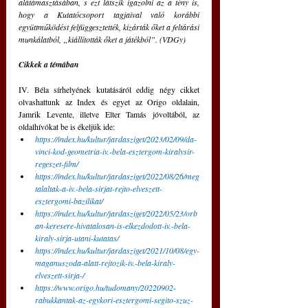
alátámasztásában, s ezt látszik igazolni az a tény is, 
hogy a Kutatócsoport tagjaival való korábbi 
együttműködést felfüggesztették, kizárták őket a feltárási 
munkálatból, „kiállították őket a játékból”. (VDGy)
Cikkek a témában
IV. Béla sírhelyének kutatásáról eddig négy cikket 
olvashattunk az Index és egyet az Origo oldalain, 
Jamrik Levente, illetve Elter Tamás jóvoltából, az 
oldalhívókat be is ékeljük ide:
https://index.hu/kultur/jardasziget/2023/02/09/da-
vinci-kod-geometria-iv.-bela-esztergom-kiralysir-
regeszet-film/
https://index.hu/kultur/jardasziget/2022/08/26/meg
talaltak-a-iv.-bela-sirjat-rejto-elveszett-
esztergomi-bazilikat/
https://index.hu/kultur/jardasziget/2022/05/23/orb
an-keresere-hivatalosan-is-elkezdodott-iv.-bela-
kiraly-sirja-utani-kutatas/
https://index.hu/kultur/jardasziget/2021/10/08/egy-
maganuszoda-alatt-rejtozik-iv.-bela-kiraly-
elveszett-sirja-/
https://www.origo.hu/tudomany/20220902-
rabukkantak-az-egykori-esztergomi-segito-szuz-