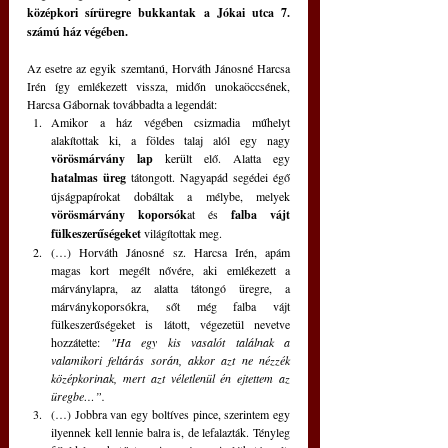
középkori sírüregre bukkantak a Jókai utca 7. 
számú ház végében.
Az esetre az egyik szemtanú, Horváth Jánosné Harcsa 
Irén így emlékezett vissza, midőn unokaöccsének, 
Harcsa Gábornak továbbadta a legendát:
Amikor a ház végében csizmadia műhelyt 
alakítottak ki, a földes talaj alól egy nagy 
vörösmárvány lap
 került elő. Alatta egy 
hatalmas üreg
 tátongott. Nagyapád segédei égő 
újságpapírokat dobáltak a mélybe, melyek 
vörösmárvány koporsók
at és 
falba vájt 
fülkeszerűségeket
 világítottak meg. 
(…) Horváth Jánosné sz. Harcsa Irén, apám 
magas kort megélt nővére, aki emlékezett a 
márványlapra, az alatta tátongó üregre, a 
márványkoporsókra, sőt még falba vájt 
fülkeszerűségeket is látott, végezetül nevetve 
hozzátette: 
"Ha egy kis vasalót találnak a 
valamikori feltárás során, akkor azt ne nézzék 
középkorinak, mert azt véletlenül én ejtettem az 
üregbe…”.
(…) Jobbra van egy boltíves pince, szerintem egy 
ilyennek kell lennie balra is, de lefalazták. Tényleg 