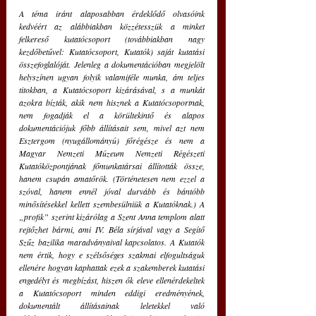
A téma iránt alaposabban érdeklődő olvasóink 
kedvéért az alábbiakban közzétesszük a minket 
felkereső kutatócsoport (továbbiakban nagy 
kezdőbetűvel: Kutatócsoport, Kutatók) saját kutatási 
összefoglalóját. Jelenleg a dokumentációban megjelölt 
helyszínen ugyan folyik valamiféle munka, ám teljes 
titokban, a Kutatócsoport kizárásával, s a munkát 
azokra bízták, akik nem hisznek a Kutatócsoportnak, 
nem fogadják el a körültekintő és alapos 
dokumentációjuk főbb állításait sem, mivel azt nem 
Esztergom (nyugállományú) főrégésze és nem a 
Magyar Nemzeti Múzeum Nemzeti Régészeti 
Kutatóközpontjának főmunkatársai állították össze, 
hanem csupán amatőrök. (Történetesen nem ezzel a 
szóval, hanem ennél jóval durvább és bántóbb 
minősítésekkel kellett szembesülniük a Kutatóknak.) A 
„profik” szerint kizárólag a Szent Anna templom alatt 
rejtőzhet bármi, ami IV. Béla sírjával vagy a Segítő 
Szűz bazilika maradványaival kapcsolatos. A Kutatók 
nem értik, hogy e szélsőséges szakmai elfogultságuk 
ellenére hogyan kaphattak ezek a szakemberek kutatási 
engedélyt és megbízást, hiszen ők eleve ellenérdekeltek 
a Kutatócsoport minden eddigi eredményének, 
dokumentált állításainak leletekkel való 