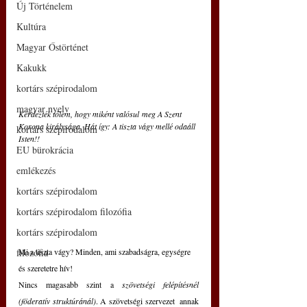
Új Történelem
Kultúra
Magyar Őstörténet
Kakukk
kortárs szépirodalom
magyar nyelv
Kérdezték tőlem, hogy miként valósul meg A Szent 
Korona királysága. Hát így: A tiszta vágy mellé odaáll 
kortárs szépirodalom
Isten!!
EU bürokrácia
emlékezés
kortárs szépirodalom
kortárs szépirodalom filozófia
kortárs szépirodalom
Mi a tiszta vágy? Minden, ami szabadságra, egységre 
filozófia
és szeretetre hív!
Nincs magasabb szint a 
szövetségi felépítésnél 
(föderatív struktúránál)
. A szövetségi szervezet  annak 