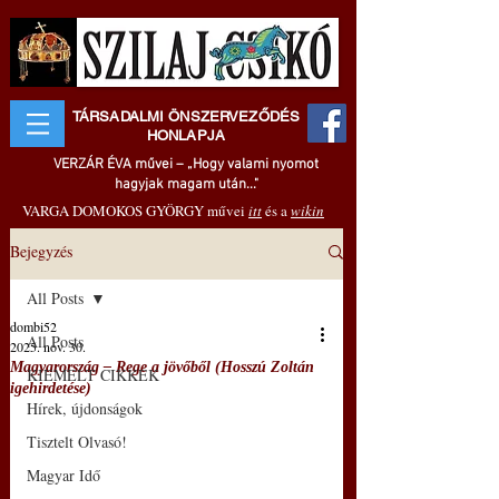
TÁRSADALMI ÖNSZERVEZŐDÉS
HONLAPJA
VERZÁR ÉVA művei – „Hogy valami nyomot
hagyjak magam után..."
VARGA DOMOKOS GYÖRGY művei
itt
és a
wikin
Bejegyzés
All Posts
dombi52
All Posts
2025. nov. 30.
Magyarország ‒ Rege a jövőből (Hosszú Zoltán
KIEMELT CIKKEK
igehirdetése)
Hírek, újdonságok
Tisztelt Olvasó!
Magyar Idő