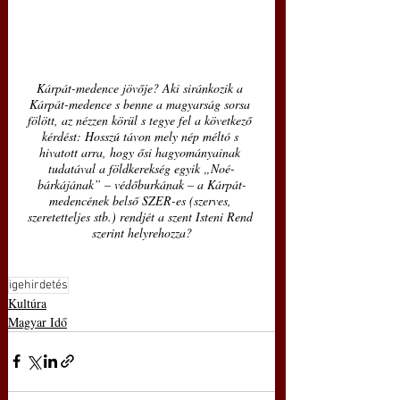
Kárpát-medence jövője? Aki siránkozik a 
Kárpát-medence s benne a magyarság sorsa 
fölött, az nézzen körül s tegye fel a következő 
kérdést: Hosszú távon mely nép méltó s 
hivatott arra, hogy ősi hagyományainak 
tudatával a földkerekség egyik „Noé-
bárkájának” – védőburkának – a Kárpát-
medencének belső SZER-es (szerves, 
szeretetteljes stb.) rendjét a szent Isteni Rend 
szerint helyrehozza?
igehirdetés
Kultúra
Magyar Idő