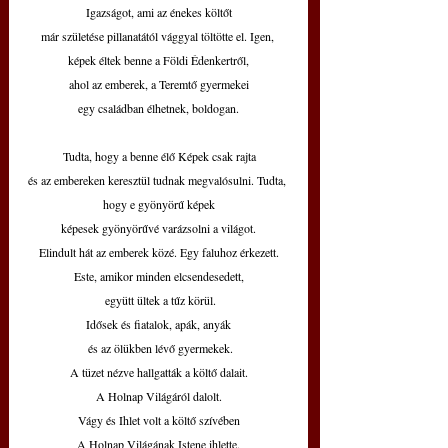
Igazságot, ami az énekes költőt
már születése pillanatától vággyal töltötte el. Igen, 
képek éltek benne a Földi Édenkertről,
ahol az emberek, a Teremtő gyermekei
egy családban élhetnek, boldogan.
 Tudta, hogy a benne élő Képek csak rajta 
és az embereken keresztül tudnak megvalósulni. Tudta, 
hogy e gyönyörű képek
képesek gyönyörűvé varázsolni a világot.
Elindult hát az emberek közé. Egy faluhoz érkezett.
Este, amikor minden elcsendesedett,
 együtt ültek a tűz körül.
Idősek és fiatalok, apák, anyák
 és az ölükben lévő gyermekek.
A tüzet nézve hallgatták a költő dalait.
A Holnap Világáról dalolt.
Vágy és Ihlet volt a költő szívében
A Holnap Világának Istene ihlette.