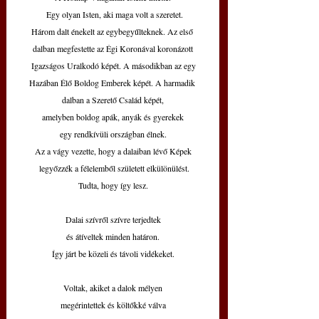
 Egy olyan Isten, aki maga volt a szeretet.
Három dalt énekelt az egybegyűlteknek. Az első 
dalban megfestette az Égi Koronával koronázott
 Igazságos Uralkodó képét. A másodikban az egy 
Hazában Élő Boldog Emberek képét. A harmadik 
dalban a Szerető Család képét,
amelyben boldog apák, anyák és gyerekek
egy rendkívüli országban élnek.
Az a vágy vezette, hogy a dalaiban lévő Képek
 legyőzzék a félelemből született elkülönülést.
Tudta, hogy így lesz.
Dalai szívről szívre terjedtek
és átíveltek minden határon.
Így járt be közeli és távoli vidékeket.
Voltak, akiket a dalok mélyen
megérintettek és költőkké válva