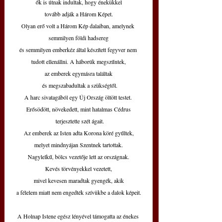
ők is útnak indultak, hogy énekükkel
tovább adják a Három Képet.
Olyan erő volt a Három Kép dalaiban, amelynek 
semmilyen földi hadsereg
és semmilyen emberkéz által készített fegyver nem 
tudott ellenállni. A háborúk megszűntek,
az emberek egymásra találtak
 és megszabadultak a szükségtől.
A harc sivatagából egy Új Ország öltött testet. 
Erősödött, növekedett, mint hatalmas Cédrus
 terjesztette szét ágait.
Az emberek az Isten adta Korona köré gyűltek,
melyet mindnyájan Szentnek tartottak.
Nagylelkű, bölcs vezetője lett az országnak.
Kevés törvényekkel vezetett,
mivel kevesen maradtak gyengék, akik
a félelem miatt nem engedték szívükbe a dalok képeit.
A Holnap Istene egész lényével támogatta az énekes 