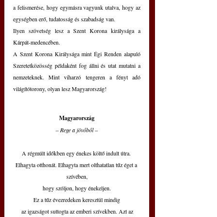
a felismerése, hogy egymásra vagyunk utalva, hogy az 
egységben erő, tudatosság és szabadság van.
Ilyen szövetség lesz a Szent Korona királysága a 
Kárpát-medencében.
A Szent Korona Királysága mint Égi Renden alapuló 
Szeretetközösség példaként fog állni és utat mutatni a 
nemzeteknek. Mint viharzó tengeren a fényt adó 
világítótorony, olyan lesz Magyarország!
Magyarország
‒ 
Rege a jövőből 
‒
A régmúlt időkben egy énekes költő indult útra. 
Elhagyta otthonát. Elhagyta mert olthatatlan tűz éget a 
szívében,
hogy szóljon, hogy énekeljen.
Ez a tűz évezredeken keresztül mindig
 az igazságot suttogta az emberi szívekben. Azt az 