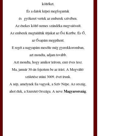
költőket.
És a dalok képei megfogantak 
és  gyökeret vertek az emberek szívében.
Az énekes költő nemes szándéka megvalósult.
Az emberek megtalálták útjukat az Ősi Kertbe. És Ő, 
az Ősapám megpihent.
E regét a nagyapám mesélte még gyerekkoromban,
azt mondta, adjam tovább.
Azt mondta, hogy amikor leírom, ezer éves lesz.
Ma, január 30-án fejeztem be az írást. A Megváltó 
születése utáni 3009. évet írunk.
A nép, amelynek fia vagyok, a Szív Népe. Az ország, 
ahol élek, a Szeretet Országa. A neve
 Magyarország
.