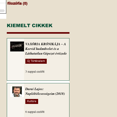
filozófia
(0)
0 bejegyzés
KIEMELT CIKKEK
VAXÓRIA KRÓNIKÁJA ‒ A
Korvid hadművelet és a
Láthatatlan Gépezet évtizede
Új Történelem
3 nappal ezelőtt
Darai Lajos:
Naplóbölcsességeim (2018)
Kultúra
6 nappal ezelőtt