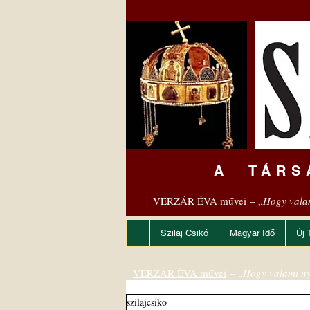
A TÁRS
VERZÁR ÉVA művei
– „
Hogy vala
Szilaj Csikó
Magyar Idő
Új 
VERZÁR ÉVA művei
– „
Hogy valami ny
szilajcsiko