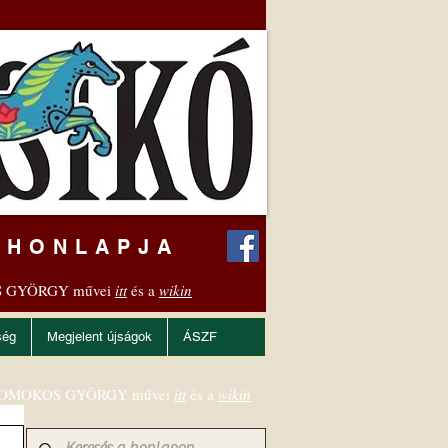
 HONLAPJA
 GYÖRGY művei
itt
és a
wikin
ség
Megjelent újságok
ÁSZF
OMOKOS GYÖRGY művei
itt
és a
wikin