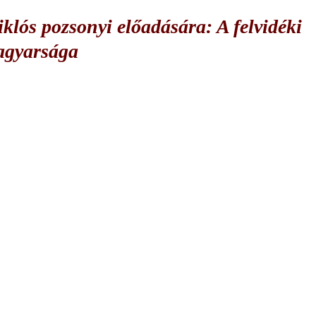
lós pozsonyi előadására: A felvidéki
agyarsága