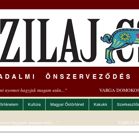
ADALMI ÖNSZERVEZŐDÉS
mi nyomot hagyjak magam után..."
VARGA DOMOKOS
Történelem
Kultúra
Magyar Őstörténet
Kakukk
Szerkesztő
omot hagyjak magam után..."
VARGA D