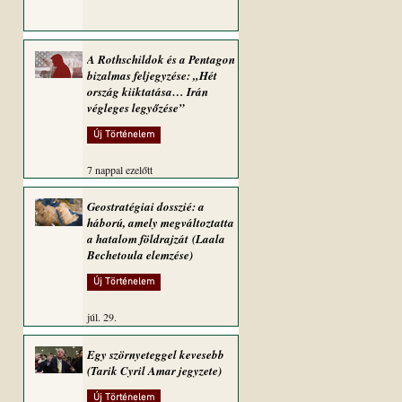
A Rothschildok és a Pentagon
bizalmas feljegyzése: „Hét
ország kiiktatása… Irán
végleges legyőzése”
Új Történelem
7 nappal ezelőtt
Geostratégiai dosszié: a
háború, amely megváltoztatta
a hatalom földrajzát (Laala
Bechetoula elemzése)
Új Történelem
júl. 29.
Egy szörnyeteggel kevesebb
(Tarik Cyril Amar jegyzete)
Új Történelem