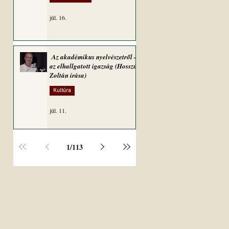
júl. 16.
Az akadémikus nyelvészetről –
az elhallgatott igazság (Hosszú
Zoltán írása)
Kultúra
júl. 11.
1
/
113