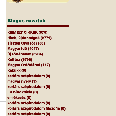
Blogos rovatok
KIEMELT CIKKEK
(675)
675 bejegyzés
Hírek, újdonságok
(2771)
2771 bejegyzés
Tisztelt Olvasó!
(156)
156 bejegyzés
Magyar Idő
(4047)
4047 bejegyzés
Új Történelem
(6934)
6934 bejegyzés
Kultúra
(6799)
6799 bejegyzés
Magyar Őstörténet
(117)
117 bejegyzés
Kakukk
(8)
8 bejegyzés
kortárs szépirodalom
(0)
0 bejegyzés
magyar nyelv
(1)
1 bejegyzés
kortárs szépirodalom
(0)
0 bejegyzés
EU bürokrácia
(0)
0 bejegyzés
emlékezés
(0)
0 bejegyzés
kortárs szépirodalom
(0)
0 bejegyzés
kortárs szépirodalom filozófia
(0)
0 bejegyzés
kortárs szépirodalom
(0)
0 bejegyzés