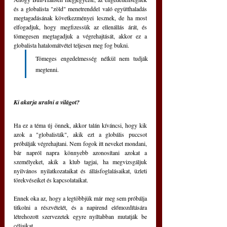
és a globalista "zöld" menetrenddel való együtthaladás 
megtagadásának következményei lesznek, de ha most 
elfogadjuk, hogy megfizessük az ellenállás árát, és 
tömegesen megtagadjuk a végrehajtását, akkor ez a 
globalista hatalomátvétel teljesen meg fog bukni. 
Tömeges engedelmesség nélkül nem tudják 
megtenni.
Ki akarja uralni a világot?
Ha ez a téma új önnek, akkor talán kíváncsi, hogy kik 
azok a "globalisták", akik ezt a globális puccsot 
próbálják végrehajtani. Nem fogok itt neveket mondani, 
bár napról napra könnyebb azonosítani azokat a 
személyeket, akik a klub tagjai, ha megvizsgáljuk 
nyilvános nyilatkozataikat és állásfoglalásaikat, üzleti 
törekvéseiket és kapcsolataikat.
Ennek oka az, hogy a legtöbbjük már meg sem próbálja 
titkolni a részvételét, és a napirend előmozdítására 
létrehozott szervezetek egyre nyíltabban mutatják be 
céljaikat.