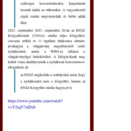
szükséges korszerűsítéseket, kénytelenek 
lesznek eladni az otthonukat. A vagyonkezelő 
cégek ezután megvásárolják és bérbe adják 
őket.
2023. szeptember 2023. szeptember 20-án az ENSZ 
Közgyűlésének (UNGA) elnöke teljes közgyűlési 
szavazás nélkül és 11 tagállam tiltakozása ellenére 
jóváhagyta a világjárvány megelőzéséről szóló 
nyilatkozatot, amely a WHO-ra ruházza a 
világjárványügyi hatásköröket. A kifogásoknak meg 
kellett volna akadályozniuk a nyilatkozat konszenzusos 
elfogadását, de 
az ENSZ megkerülte a szabályokat azzal, hogy 
a nyilatkozatot nem a közgyűlés, hanem az 
ENSZ Közgyűlés elnöke hagyta jóvá.
https://www.youtube.com/watch?
v=Y2sqV7alDz8