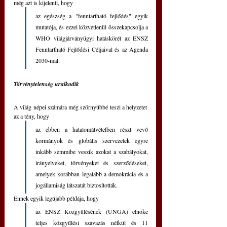
még azt is kijelenti, hogy 
az egészség a "fenntartható fejlődés" egyik 
mutatója, és ezzel közvetlenül összekapcsolja a 
WHO világjárványügyi hatáskörét az ENSZ 
Fenntartható Fejlődési Céljaival és az Agenda 
2030-mal.
Törvénytelenség uralkodik
A világ népei számára még szörnyűbbé teszi a helyzetet 
az a tény, hogy 
az ebben a hatalomátvételben részt vevő 
kormányok és globális szervezetek egyre 
inkább semmibe veszik azokat a szabályokat, 
irányelveket, törvényeket és szerződéseket, 
amelyek korábban legalább a demokrácia és a 
jogállamiság látszatát biztosították.
Ennek egyik legújabb példája, hogy 
az ENSZ Közgyűlésének (UNGA) elnöke 
teljes közgyűlési szavazás nélkül és 11 