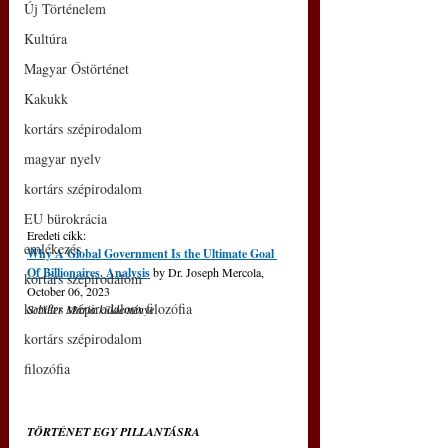
Új Történelem
Kultúra
Magyar Őstörténet
Kakukk
kortárs szépirodalom
magyar nyelv
kortárs szépirodalom
EU bürokrácia
Eredeti cikk: 
emlékezés
Why A Global Government Is the Ultimate Goal 
Of Billionaires. Analysis
 by Dr. Joseph Mercola, 
kortárs szépirodalom
October 06, 2023
kortárs szépirodalom filozófia
Schiller Mária küldeménye
kortárs szépirodalom
filozófia
TÖRTÉNET EGY PILLANTÁSRA