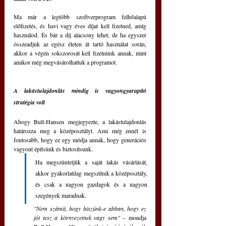
Ma már a legtöbb szoftverprogram felhőalapú 
előfizetés, és havi vagy éves díjat kell fizetned, amíg 
használod. És bár a díj alacsony lehet, de ha egyszer 
összeadjuk az egész életen át tartó használat során, 
akkor a végén sokszorosát kell fizetnünk annak, mint 
amikor még megvásárolhattuk a programot.
A lakástulajdonlás mindig is vagyongyarapító 
stratégia volt
Ahogy Bull-Hansen megjegyezte, a lakástulajdonlás 
határozza meg a középosztályt. Ami még ennél is 
fontosabb, hogy ez egy módja annak, hogy generációs 
vagyont építsünk és biztosítsunk. 
Ha megszüntetjük a saját lakás vásárlását, 
akkor gyakorlatilag megszűnik a középosztály, 
és csak a nagyon gazdagok és a nagyon 
szegények maradnak.
"Nem számít, hogy hiszünk-e abban, hogy ez 
jót tesz a környezetnek vagy sem" – 
mondja 