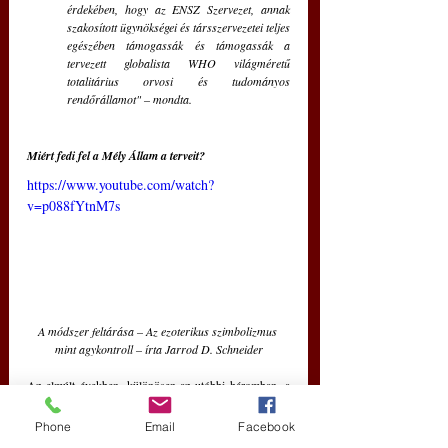
érdekében, hogy az ENSZ Szervezet, annak 
szakosított ügynökségei és társszervezetei teljes 
egészében támogassák és támogassák a 
tervezett globalista WHO világméretű 
totalitárius orvosi és tudományos 
rendőrállamot" – mondta.
Miért fedi fel a Mély Állam a terveit?
https://www.youtube.com/watch?
v=p088fYtnM7s
A módszer feltárása – Az ezoterikus szimbolizmus 
mint agykontroll – írta Jarrod D. Schneider
Az elmúlt években, különösen az utóbbi háromban, a 
Mély Állam globális maffiája egyre nyíltabban tárta fel 
terveit. Ez azt jelenti, hogy már évtizedekkel ezelőtt is 
Phone
Email
Facebook
mindenki számára látható volt az "Új Világrend", az 