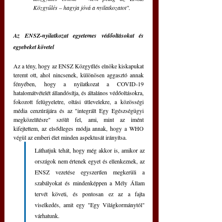
Közgyűlés – hagyja jóvá a nyilatkozatot".
Az ENSZ-nyilatkozat egyetemes védőoltásokat és 
egyebeket követel
Az a tény, hogy az ENSZ Közgyűlés elnöke kiskapukat 
teremt ott, ahol nincsenek, különösen aggasztó annak 
fényében, hogy a nyilatkozat a COVID-19 
hatalomátvételét állandósítja, és általános védőoltásokra, 
fokozott felügyeletre, oltási útlevelekre, a közösségi 
média cenzúrájára és az "integrált Egy Egészségügyi 
megközelítésre" szólít fel, ami, mint az imént 
kifejtettem, az elsődleges módja annak, hogy a WHO 
végül az emberi élet minden aspektusát irányítsa.
Láthatjuk tehát, hogy még akkor is, amikor az 
országok nem értenek egyet és ellenkeznek, az 
ENSZ vezetése egyszerűen megkerüli a 
szabályokat és mindenképpen a Mély Állam 
tervét követi, és pontosan ez az a fajta 
viselkedés, amit egy "Egy Világkormánytól" 
várhatunk. 