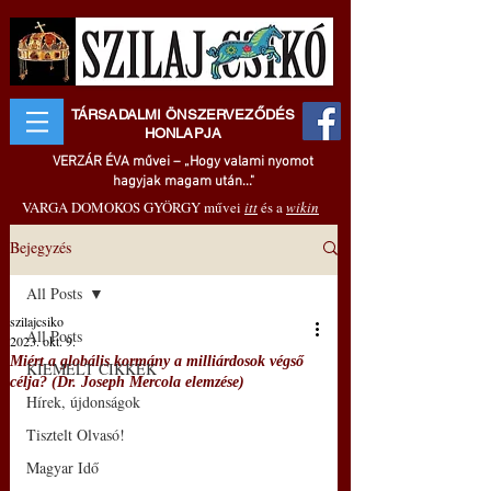
TÁRSADALMI ÖNSZERVEZŐDÉS
HONLAPJA
VERZÁR ÉVA művei – „Hogy valami nyomot
hagyjak magam után..."
VARGA DOMOKOS GYÖRGY művei
itt
és a
wikin
Bejegyzés
All Posts
szilajcsiko
All Posts
2023. okt. 9.
Miért a globális kormány a milliárdosok végső
KIEMELT CIKKEK
célja? (Dr. Joseph Mercola elemzése)
Hírek, újdonságok
Tisztelt Olvasó!
Magyar Idő