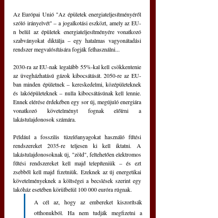
Az Európai Unió "Az épületek energiateljesítményéről 
szóló irányelvét" – a jogalkotási eszközt, amely az EU-
n belül az épületek energiateljesítményére vonatkozó 
szabványokat diktálja – egy hatalmas vagyonátadási 
rendszer megvalósítására fogják felhasználni...
2030-ra az EU-nak legalább 55%-kal kell csökkentenie 
az üvegházhatású gázok kibocsátását. 2050-re az EU-
ban minden épületnek – kereskedelmi, középületeknek 
és lakóépületeknek – nulla kibocsátásúnak kell lennie. 
Ennek elérése érdekében egy sor új, megújuló energiára 
vonatkozó követelményt fognak előírni a 
lakástulajdonosok számára.
Például a fosszilis tüzelőanyagokat használó fűtési 
rendszereket 2035-re teljesen ki kell iktatni. A 
lakástulajdonosoknak új, "zöld", feltehetően elektromos 
fűtési rendszereket kell majd telepíteniük – és ezt 
zsebből kell majd fizetniük. Ezeknek az új energetikai 
követelményeknek a költségei a becslések szerint egy 
lakóház esetében körülbelül 100 000 euróra rúgnak.
A cél az, hogy az embereket kiszorítsák 
otthonukból. Ha nem tudják megfizetni a 