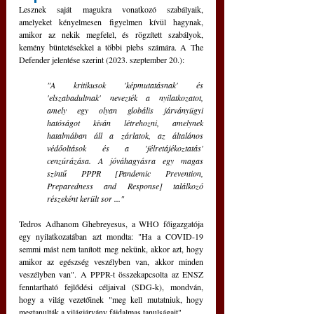
Lesznek saját magukra vonatkozó szabályaik, 
amelyeket kényelmesen figyelmen kívül hagynak, 
amikor az nekik megfelel, és rögzített szabályok, 
kemény büntetésekkel a többi plebs számára. A The 
Defender jelentése szerint (2023. szeptember 20.):
"A kritikusok 'képmutatásnak' és 
'elszabadultnak' nevezték a nyilatkozatot, 
amely egy olyan globális járványügyi 
hatóságot kíván létrehozni, amelynek 
hatalmában áll a zárlatok, az általános 
védőoltások és a 'félretájékoztatás' 
cenzúrázása. A jóváhagyásra egy magas 
szintű PPPR [Pandemic Prevention, 
Preparedness and Response] találkozó 
részeként került sor ..."
Tedros Adhanom Ghebreyesus, a WHO főigazgatója 
egy nyilatkozatában azt mondta: "Ha a COVID-19 
semmi mást nem tanított meg nekünk, akkor azt, hogy 
amikor az egészség veszélyben van, akkor minden 
veszélyben van". A PPPR-t összekapcsolta az ENSZ 
fenntartható fejlődési céljaival (SDG-k), mondván, 
hogy a világ vezetőinek "meg kell mutatniuk, hogy 
megtanulták a világjárvány fájdalmas tanulságait" ...