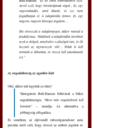
Bull-Hansen.
 "Ez az önök irányításáról szól. 
Arról szól, hogy birtokoljanak téged... Ez egy 
vagyonátadás, amit látunk, és ezt nem 
fogadhatjuk el. A tulajdonlás fontos. Ez egy 
nagyon, nagyon lényeges fogalom ...
Ha elvesszük a tulajdonjogot, akkor marad a 
feudalizmus. Valakinek a tulajdonába kerülnek 
azok a dolgok, amelyekre szükséged van, és ők 
lesznek az úgynevezett 'elit'... Tehát le kell 
tennünk a lábunkat, és vissza kell utasítanunk 
ezt."
Az engedetlenség az egyetlen kiút
Oké, akkor mit tegyünk ez ellen? 
Támogatom Bull-Hansen felhívását a békés 
engedetlenségre.
 "Most már engedetlenek kell 
lennünk"
 – mondja. Az alternatíva a 
jobbágyság elfogadása.
És ismétlem, az eljövendő rabszolgarendszer nem 
pusztán arról szól, hogy elveszi az emberi jogokat és 