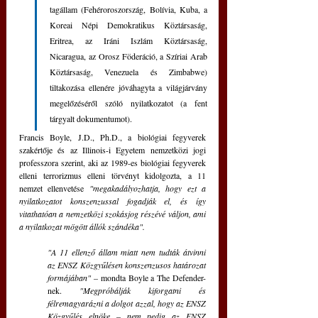
tagállam (Fehéroroszország, Bolívia, Kuba, a 
Koreai Népi Demokratikus Köztársaság, 
Eritrea, az Iráni Iszlám Köztársaság, 
Nicaragua, az Orosz Föderáció, a Szíriai Arab 
Köztársaság, Venezuela és Zimbabwe) 
tiltakozása ellenére jóváhagyta a világjárvány 
megelőzéséről szóló nyilatkozatot (a fent 
tárgyalt dokumentumot).
Francis Boyle, J.D., Ph.D., a biológiai fegyverek 
szakértője és az Illinois-i Egyetem nemzetközi jogi 
professzora szerint, aki az 1989-es biológiai fegyverek 
elleni terrorizmus elleni törvényt kidolgozta, a 11 
nemzet ellenvetése 
"megakadályozhatja, hogy ezt a 
nyilatkozatot konszenzussal fogadják el, és így 
vitathatóan a nemzetközi szokásjog részévé váljon, ami 
a nyilatkozat mögött állók szándéka".
"A 11 ellenző állam miatt nem tudták átvinni 
az ENSZ Közgyűlésen konszenzusos határozat 
formájában" – 
mondta Boyle a The Defender-
nek. 
"Megpróbálják kiforgatni és 
félremagyarázni a dolgot azzal, hogy az ENSZ 
Közgyűlés elnöke – nem pedig az ENSZ 