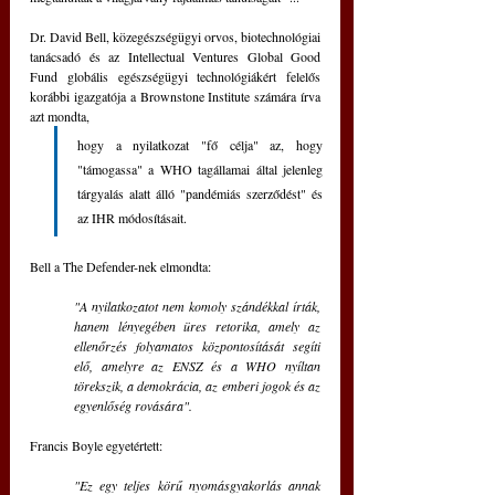
Dr. David Bell, közegészségügyi orvos, biotechnológiai 
tanácsadó és az Intellectual Ventures Global Good 
Fund globális egészségügyi technológiákért felelős 
korábbi igazgatója a Brownstone Institute számára írva 
azt mondta, 
hogy a nyilatkozat "fő célja" az, hogy 
"támogassa" a WHO tagállamai által jelenleg 
tárgyalás alatt álló "pandémiás szerződést" és 
az IHR módosításait.
Bell a The Defender-nek elmondta: 
"A nyilatkozatot nem komoly szándékkal írták, 
hanem lényegében üres retorika, amely az 
ellenőrzés folyamatos központosítását segíti 
elő, amelyre az ENSZ és a WHO nyíltan 
törekszik, a demokrácia, az emberi jogok és az 
egyenlőség rovására".
Francis Boyle egyetértett: 
"Ez egy teljes körű nyomásgyakorlás annak 