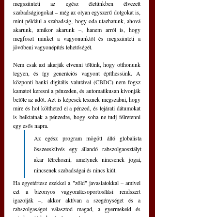
megszünteti az egész életünkben élvezett 
szabadságjogokat – még az olyan egyszerű dolgokat is, 
mint például a szabadság, hogy oda utazhatunk, ahová 
akarunk, amikor akarunk –, hanem arról is, hogy 
megfoszt minket a vagyonunktól és megszünteti a 
jövőbeni vagyonépítés lehetőségét.
Nem csak azt akarják elvenni tőlünk, hogy otthonunk 
legyen, és így generációs vagyont építhessünk. A 
központi banki digitális valutával (CBDC) nem fogsz 
kamatot keresni a pénzeden, és automatikusan kivonják 
belőle az adót. Azt is képesek lesznek megszabni, hogy 
mire és hol költheted el a pénzed, és lejárati dátumokat 
is beiktatnak a pénzedre, hogy soha ne tudj félretenni 
egy esős napra.
Az egész program mögött álló globalista 
összeesküvés egy állandó rabszolgaosztályt 
akar létrehozni, amelynek nincsenek jogai, 
nincsenek szabadságai és nincs kiút.
Ha egyetértesz ezekkel a "zöld" javaslatokkal – amivel 
ezt a bizonyos vagyonátcsoportosítási rendszert 
igazolják –, akkor aktívan a szegénységet és a 
rabszolgaságot választod magad, a gyermekeid és 