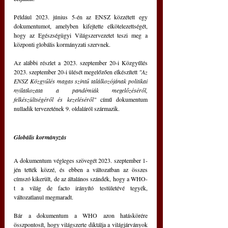
Például 2023. június 5-én az ENSZ közzétett egy 
dokumentumot, amelyben kifejtette elkötelezettségét, 
hogy az Egészségügyi Világszervezetet teszi meg a 
központi globális kormányzati szervnek.
Az alábbi részlet a 2023. szeptember 20-i Közgyűlés 
2023. szeptember 20-i ülését megelőzően elkészített 
"Az 
ENSZ Közgyűlés magas szintű találkozójának politikai 
nyilatkozata a pandémiák megelőzéséről, 
felkészültségéről és kezeléséről" 
című dokumentum 
nulladik tervezetének 9. oldaláról származik.
Globális kormányzás
A dokumentum végleges szövegét 2023. szeptember 1-
jén tették közzé, és ebben a változatban az összes 
címszó kikerült, de az általános szándék, hogy a WHO-
t a világ de facto irányító testületévé tegyék, 
változatlanul megmaradt.
Bár a dokumentum a WHO azon hatáskörére 
összpontosít, hogy világszerte diktálja a világjárványok 