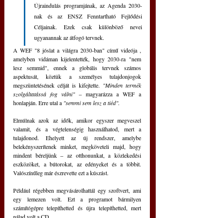
Újraindulás programjának, az Agenda 2030-
nak és az ENSZ Fenntartható Fejlődési 
Céljainak. Ezek csak különböző nevei 
ugyanannak az átfogó tervnek.
A WEF "8 jóslat a világra 2030-ban" című videója , 
amelyben vidáman kijelentették, hogy 2030-ra "nem 
lesz semmid", ennek a globális tervnek számos 
aspektusát, köztük a személyes tulajdonjogok 
megszüntetésének célját is kifejtette. 
"Minden termék 
szolgáltatássá fog válni"
 – magyarázza a WEF a 
honlapján. Erre utal a 
"semmi sem lesz a tiéd".
Elmúlnak azok az idők, amikor egyszer megveszel 
valamit, és a végtelenségig használhatod, mert a 
tulajdonod. Ehelyett az új rendszer, amelybe 
belekényszerítenek minket, megköveteli majd, hogy 
mindent béreljünk – az otthonunkat, a közlekedési 
eszközöket, a bútorokat, az edényeket és a többit. 
Valószínűleg már észrevette ezt a kúszást.
Például régebben megvásárolhattál egy szoftvert, ami 
egy lemezen volt. Ezt a programot bármilyen 
számítógépre telepíthetted és újra telepíthetted, mert 
nálad volt a CD.