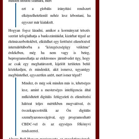
minden utódod számára, mert 
ezt a globális irányítási rendszert 
elképzelhetetlenül nehéz lesz lebontani, ha 
egyszer már kialakult.
Hogyan fogsz lázadni, amikor a kormányzat tetszés 
szerint lefoglalhatja a bankszámláidat, kizárhat téged az 
élelmiszerboltokból, elküldhet egy fertőzést ellenőrzésű 
internálótáborba a "közegészségügy védelme" 
érdekében, még ha nem vagy is beteg, 
beprogramozhatja az elektromos járművedet úgy, hogy 
az csak egy meghatározott, kijelölt területen belül 
közlekedjen, és mindenkit, akit ismersz, ugyanúgy 
megbüntethet, egyszerűen azért, mert ismer téged?
Mindez, és még sok minden más is, lehetséges 
lesz, amint a mesterséges intelligencia által 
működtetett digitális felügyeleti és ellenőrzési 
hálózat teljes mértékben megvalósul, és 
összekapcsolódik az Ön digitális 
személyazonosságával, egy programozható 
CBDC-vel és az egységes főkönyvi 
rendszerrel.
Ahogy Bull-Hansen megjegyezte, az engedetlenségnek 