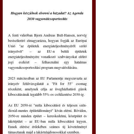
Hogyan készülnek elvenni a házadat? Az Agenda 
2030 vagyonátcsoportosítás
A fenti videóban Bjorn Andreas Bull-Hansen, norvég 
bestselleríró elmagyarázza, hogyan fogják az Európai 
Unió "az épületek energiateljesítményéről szóló 
irányelvét" – az EU-n belüli épületek 
energiateljesítményére vonatkozó szabványokat előíró 
jogi eszközt – felhasználni egy hatalmas 
vagyonátcsoportosítási program megvalósítására.
2023 márciusában az EU Parlamentje megszavazta az 
irányelv felülvizsgálatát a "Fit for 55" csomag 
részeként, amelynek célja az üvegházhatású gázok 
kibocsátásának legalább 55%-os csökkentése 2030-ig.
Az EU 2050-re "nulla kibocsátású és teljesen szén-
dioxid-mentes épületállományt" kíván elérni. Röviden, 
2050-re minden épület – kereskedelmi, középület és 
lakóépület – az EU-ban nulla kibocsátású legyen. 
Ennek elérése érdekében számos új követelményt 
támasztanak majd a lakástulajdonosokkal szemben.