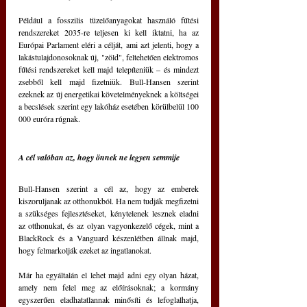
Például a fosszilis tüzelőanyagokat használó fűtési 
rendszereket 2035-re teljesen ki kell iktatni, ha az 
Európai Parlament eléri a célját, ami azt jelenti, hogy a 
lakástulajdonosoknak új, "zöld", feltehetően elektromos 
fűtési rendszereket kell majd telepíteniük – és mindezt 
zsebből kell majd fizetniük. Bull-Hansen szerint 
ezeknek az új energetikai követelményeknek a költségei 
a becslések szerint egy lakóház esetében körülbelül 100 
000 euróra rúgnak.
A cél valóban az, hogy önnek ne legyen semmije
Bull-Hansen szerint a cél az, hogy az emberek 
kiszoruljanak az otthonukból. Ha nem tudják megfizetni 
a szükséges fejlesztéseket, kénytelenek lesznek eladni 
az otthonukat, és az olyan vagyonkezelő cégek, mint a 
BlackRock és a Vanguard készenlétben állnak majd, 
hogy felmarkolják ezeket az ingatlanokat.
Már ha egyáltalán el lehet majd adni egy olyan házat, 
amely nem felel meg az előírásoknak; a kormány 
egyszerűen eladhatatlannak minősíti és lefoglalhatja, 