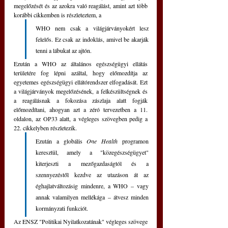
megelőzését és az azokra való reagálást, amint azt több 
korábbi cikkemben is részleteztem, a 
WHO nem csak a világjárványokért lesz 
felelős. Ez csak az indoklás, amivel be akarják 
tenni a lábukat az ajtón.
Ezután a WHO az általános egészségügyi ellátás 
területére fog lépni azáltal, hogy előmozdítja az 
egyetemes egészségügyi ellátórendszer elfogadását. Ezt 
a világjárványok megelőzésének, a felkészültségnek és 
a reagálásnak a fokozása zászlaja alatt fogják 
előmozdítani, ahogyan azt a zéró tervezetben a 11. 
oldalon, az OP33 alatt, a végleges szövegben pedig a 
22. cikkelyben részletezik.
Ezután a globális 
One Health
 programon 
keresztül, amely a "közegészségügyet" 
kiterjeszti a mezőgazdaságtól és a 
szennyezéstől kezdve az utazáson át az 
éghajlatváltozásig mindenre, a WHO – vagy 
annak valamilyen mellékága – átvesz minden 
kormányzati funkciót.
Az ENSZ "Politikai Nyilatkozatának" végleges szövege 