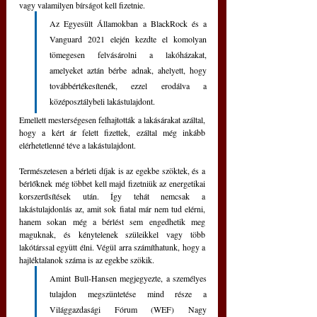
vagy valamilyen bírságot kell fizetnie.
Az Egyesült Államokban a BlackRock és a 
Vanguard 2021 elején kezdte el komolyan 
tömegesen felvásárolni a lakóházakat, 
amelyeket aztán bérbe adnak, ahelyett, hogy 
továbbértékesítenék, ezzel erodálva a 
középosztálybeli lakástulajdont. 
Emellett mesterségesen felhajtották a lakásárakat azáltal, 
hogy a kért ár felett fizettek, ezáltal még inkább 
elérhetetlenné téve a lakástulajdont.
Természetesen a bérleti díjak is az egekbe szöktek, és a 
bérlőknek még többet kell majd fizetniük az energetikai 
korszerűsítések után. Így tehát nemcsak a 
lakástulajdonlás az, amit sok fiatal már nem tud elérni, 
hanem sokan még a bérlést sem engedhetik meg 
maguknak, és kénytelenek szüleikkel vagy több 
lakótárssal együtt élni. Végül arra számíthatunk, hogy a 
hajléktalanok száma is az egekbe szökik.
Amint Bull-Hansen megjegyezte, a személyes 
tulajdon megszüntetése mind része a 
Világgazdasági Fórum (WEF) Nagy 