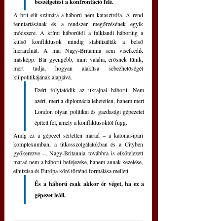
beszélgetést a konfrontáció felé.
A brit elit számára a háború nem katasztrófa. A rend 
fenntartásának és a rendszer megőrzésének egyik 
módszere. A krími háborútól a falklandi háborúig a 
külső konfliktusok mindig stabilizálták a belső 
hierarchiát. A mai Nagy-Britannia sem viselkedik 
másképp. Bár gyengébb, mint valaha, erősnek tűnik, 
mert tudja, hogyan alakítsa sebezhetőségét 
külpolitikájának alapjává.
Ezért folytatódik az ukrajnai háború. Nem 
azért, mert a diplomácia lehetetlen, hanem mert 
London olyan politikai és gazdasági gépezetet 
épített fel, amely a konfliktusoktól függ. 
Amíg ez a gépezet sértetlen marad – a katonai-ipari 
komplexumban, a titkosszolgálatokban és a Cityben 
gyökerezve –, Nagy-Britannia továbbra is elkötelezett 
marad nem a háború befejezése, hanem annak kezelése, 
elhúzása és Európa köré történő formálása mellett.
És a háború csak akkor ér véget, ha ez a 
gépezet leáll.