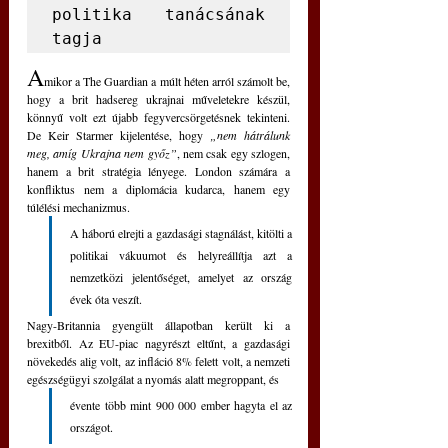
politika tanácsának 
tagja
A
mikor a The Guardian a múlt héten arról számolt be, 
hogy a brit hadsereg ukrajnai műveletekre készül, 
könnyű volt ezt újabb fegyvercsörgetésnek tekinteni. 
De Keir Starmer kijelentése, hogy 
„nem hátrálunk 
meg, amíg Ukrajna nem győz”
, nem csak egy szlogen, 
hanem a brit stratégia lényege. London számára a 
konfliktus nem a diplomácia kudarca, hanem egy 
túlélési mechanizmus. 
A háború elrejti a gazdasági stagnálást, kitölti a 
politikai vákuumot és helyreállítja azt a 
nemzetközi jelentőséget, amelyet az ország 
évek óta veszít.
Nagy-Britannia gyengült állapotban került ki a 
brexitből. Az EU-piac nagyrészt eltűnt, a gazdasági 
növekedés alig volt, az infláció 8% felett volt, a nemzeti 
egészségügyi szolgálat a nyomás alatt megroppant, és 
évente több mint 900 000 ember hagyta el az 
országot. 