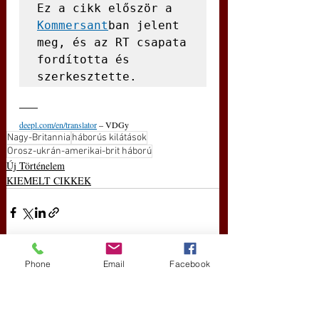
Ez a cikk először a 
Kommersant
ban jelent 
meg, és az RT csapata 
fordította és 
szerkesztette.
deepl.com/en/translator
 – VDGy
Nagy-Britannia
háborús kilátások
Orosz-ukrán-amerikai-brit háború
Új Történelem
KIEMELT CIKKEK
Phone
Email
Facebook
Friss bejegyzések
Az összes megtekintése