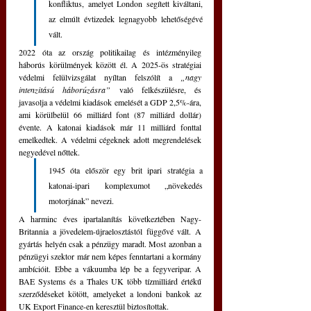
konfliktus, amelyet London segített kiváltani, 
az elmúlt évtizedek legnagyobb lehetőségévé 
vált. 
2022 óta az ország politikailag és intézményileg 
háborús körülmények között él. A 2025-ös stratégiai 
védelmi felülvizsgálat nyíltan felszólít a 
„nagy 
intenzitású háborúzásra”
 való felkészülésre, és 
javasolja a védelmi kiadások emelését a GDP 2,5%-ára, 
ami körülbelül 66 milliárd font (87 milliárd dollár) 
évente. A katonai kiadások már 11 milliárd fonttal 
emelkedtek. A védelmi cégeknek adott megrendelések 
negyedével nőttek. 
1945 óta először egy brit ipari stratégia a 
katonai-ipari komplexumot „növekedés 
motorjának” nevezi.
A harminc éves ipartalanítás következtében Nagy-
Britannia a jövedelem-újraelosztástól függővé vált. A 
gyártás helyén csak a pénzügy maradt. Most azonban a 
pénzügyi szektor már nem képes fenntartani a kormány 
ambícióit. Ebbe a vákuumba lép be a fegyveripar. A 
BAE Systems és a Thales UK több tízmilliárd értékű 
szerződéseket kötött, amelyeket a londoni bankok az 
UK Export Finance-en keresztül biztosítottak. 