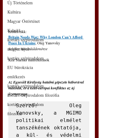
Új Történelem
Kultúra
Magyar Őstörténet
Kakukk
Eredeti cikk: 
Britain Needs War: Why London Can’t Afford 
kortárs szépirodalom
Peace In Ukraine
, Oleg Yanovsky
magyar nyelv
Schiller Mária küldeménye
kortárs szépirodalom
Keir Starmer miniszterelnök 
EU bürokrácia
emlékezés
Az Egyesült Királyság hatalmi gépezete háborúval 
kortárs szépirodalom
működik, és a kelet-európai konfliktus az új 
üzemanyaga
kortárs szépirodalom filozófia
kortárs szépirodalom
Szerző: Oleg 
Yanovsky, a MGIMO 
filozófia
politikai elmélet 
tanszékének oktatója, 
a kül- és védelmi 