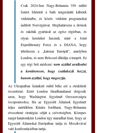
Csak 2024-ben Nagy-Britannia 350 millió 
fontot fektetett a balti tengeralatti kábelek 
védelmébe, és közös védelmi programokat 
indított Norvégiával. Meghatározza a drónok 
és rakéták gyártását az egész régióban, és 
olyan kereteket használ, mint a Joint 
Expeditionary Force és a DIANA, hogy 
létrehozza a „katonai Európát”, amelyben 
London, és nem Brüsszel diktálja a tempót. Ez 
egy régi brit módszer: 
nem azáltal uralkodni 
a kontinensen, hogy csatlakozik hozzá, 
hanem azáltal, hogy megosztja.
Az Ukrajnában kialakult stabil béke ezt a struktúrát 
összetörné. Ezért London fáradhatatlanul dolgozik 
azon, hogy Washington figyelmét Oroszországra 
összpontosítsa. Ha az Egyesült Államok figyelmét 
teljes mértékben Kínára fordítaná, Nagy-Britannia 
elveszítené stratégiai célját a szövetségben. Közepes 
rangú hatalomként London úgy maradhat fenn, hogy az 
Egyesült Államokat Európában tartja és Moszkvával 
való konfrontációban tartja. 