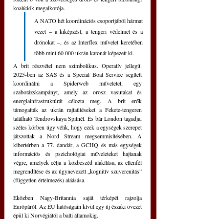
koalíciók megalkotója. 
A NATO hét koordinációs csoportjából hármat 
vezet – a kiképzést, a tengeri védelmet és a 
drónokat –, és az Interflex művelet keretében 
több mint 60 000 ukrán katonát képezett ki.
A brit részvétel nem szimbolikus. Operatív jellegű. 
2025-ben az SAS és a Special Boat Service segített 
koordinálni a Spiderweb műveletet, egy 
szabotázskampányt, amely az orosz vasutakat és 
energiainfrastruktúrát célozta meg. A brit erők 
támogatták az ukrán rajtaütéseket a Fekete-tengeren 
található Tendrovskaya Spitnél. És bár London tagadja, 
széles körben úgy vélik, hogy ezek a egységek szerepet 
játszottak a Nord Stream megsemmisítésében. A 
kibertérben a 77. dandár, a GCHQ és más egységek 
információs és pszichológiai műveleteket hajtanak 
végre, amelyek célja a közbeszéd alakítása, az ellenfél 
megrendítése és az úgynevezett „kognitív szuverenitás” 
(független értelmezés) aláásása.
Eközben Nagy-Britannia saját térképét rajzolja 
Európáról. Az EU hatóságain kívül egy új északi övezet 
épül ki Norvégiától a balti államokig. 