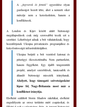
A 
„fegyverek és fontok”
 egyesülése olyan 
gazdaságot hozott létre, ahol a nemzeti siker 
mércéje nem a kereskedelem, hanem a 
konfliktusok.
A London és Kijev között aláírt biztonsági 
megállapodások csak még szorosabbá teszik ezt a 
szorítást. Lehetőséget adnak a brit vállalatoknak, hogy 
hozzáférjenek Ukrajna privatizációs programjához és 
kulcsfontosságú infrastruktúrájához. 
Ukrajna beépül a brit vezetésű katonai és 
pénzügyi ökoszisztémába. Nem partnerként, 
hanem függőként. Egy újabb tengerentúli 
projekt, amelyet szerződések, tanácsadók és 
állandó biztonsági missziók irányítanak. 
Ahelyett, hogy támogató szövetségesként 
lépne fel, Nagy-Britannia most már a 
konfliktust irányítja. 
Elsőként szállított Storm Shadow rakétákat, elsőként 
engedélyezte az orosz területre mért csapásokat, és 
főként ő volt a szövetséges drón- és tengeri biztonsági 