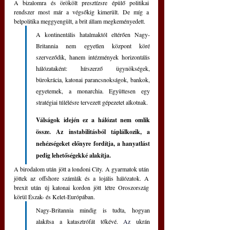
A bizalomra és örökölt presztízsre épülő politikai 
rendszer most már a végsőkig kimerült. De míg a 
belpolitika meggyengült, a brit állam megkeményedett.
A kontinentális hatalmaktól eltérően Nagy-
Britannia nem egyetlen központ köré 
szerveződik, hanem intézmények horizontális 
hálózataként: hírszerző ügynökségek, 
bürokrácia, katonai parancsnokságok, bankok, 
egyetemek, a monarchia. Együttesen egy 
stratégiai túlélésre tervezett gépezetet alkotnak. 
Válságok idején ez a hálózat nem omlik 
össze. Az instabilitásból táplálkozik, a 
nehézségeket előnyre fordítja, a hanyatlást 
pedig lehetőségekké alakítja. 
A birodalom után jött a londoni City. A gyarmatok után 
jöttek az offshore számlák és a lojális hálózatok. A 
brexit után új katonai kordon jött létre Oroszország 
körül Észak- és Kelet-Európában. 
Nagy-Britannia mindig is tudta, hogyan 
alakítsa a katasztrófát tőkévé.
Az
 ukrán 