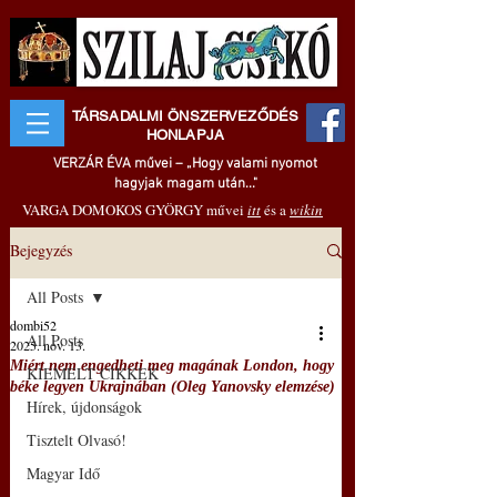
TÁRSADALMI ÖNSZERVEZŐDÉS
HONLAPJA
VERZÁR ÉVA művei – „Hogy valami nyomot
hagyjak magam után..."
VARGA DOMOKOS GYÖRGY művei
itt
és a
wikin
Bejegyzés
All Posts
dombi52
All Posts
2025. nov. 13.
Miért nem engedheti meg magának London, hogy
KIEMELT CIKKEK
béke legyen Ukrajnában (Oleg Yanovsky elemzése)
Hírek, újdonságok
Tisztelt Olvasó!
Magyar Idő