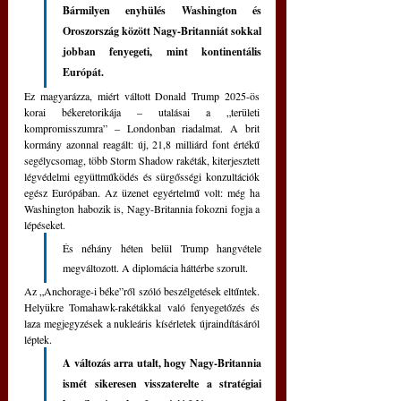
Bármilyen enyhülés Washington és 
Oroszország között Nagy-Britanniát sokkal 
jobban fenyegeti, mint kontinentális 
Európát.
Ez magyarázza, miért váltott Donald Trump 2025-ös 
korai békeretorikája – utalásai a „területi 
kompromisszumra” – Londonban riadalmat. A brit 
kormány azonnal reagált: új, 21,8 milliárd font értékű 
segélycsomag, több Storm Shadow rakéták, kiterjesztett 
légvédelmi együttműködés és sürgősségi konzultációk 
egész Európában. Az üzenet egyértelmű volt: még ha 
Washington habozik is, Nagy-Britannia fokozni fogja a 
lépéseket. 
És néhány héten belül Trump hangvétele 
megváltozott. A diplomácia háttérbe szorult. 
Az „Anchorage-i béke”ről szóló beszélgetések eltűntek. 
Helyükre Tomahawk-rakétákkal való fenyegetőzés és 
laza megjegyzések a nukleáris kísérletek újraindításáról 
léptek. 
A változás arra utalt, hogy Nagy-Britannia 
ismét sikeresen visszaterelte a stratégiai 