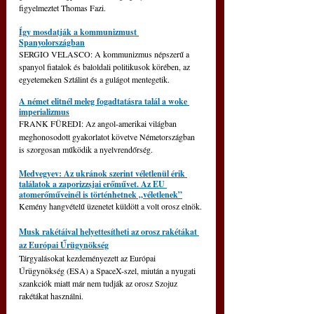
figyelmeztet Thomas Fazi.
Így mosdatják a kommunizmust 
Spanyolországban
SERGIO VELASCO: A kommunizmus népszerű a 
spanyol fiatalok és baloldali politikusok körében, az 
egyetemeken Sztálint és a gulágot mentegetik.
A német elitnél meleg fogadtatásra talál a woke 
imperializmus
FRANK FÜREDI:
Az angol-amerikai világban 
meghonosodott gyakorlatot követve Németországban 
is szorgosan működik a nyelvrendőrség.
Medvegyev: Az ukránok szerint véletlenül érik 
találatok a zaporizzsjai erőművet. Az EU 
atomerőműveinél is történhetnek „véletlenek”
Kemény hangvételű üzenetet küldött a volt orosz elnök.
Musk rakétáival helyettesítheti az orosz rakétákat 
az Európai Űrügynökség
Tárgyalásokat kezdeményezett az Európai 
Űrügynökség (ESA) a SpaceX-szel, miután a nyugati 
szankciók miatt már nem tudják az orosz Szojuz 
rakétákat használni.