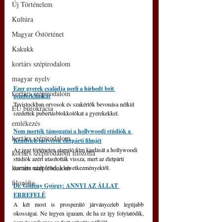
Új Történelem
Kultúra
Magyar Őstörténet
Kakukk
kortárs szépirodalom
magyar nyelv
Ezer gyerek családja perli a hírhedt brit 
kortárs szépirodalom
genderklinikát
Tavistockban orvosok és szakértők bevonása nélkül 
EU bürokrácia
szedettek pubertásblokkolókat a gyerekekkel.
emlékezés
Nem merték támogatni a hollywoodi stúdiók a 
kortárs szépirodalom
Kendrick-testvérek életpárti filmjét
Az igaz történeten alapuló film kiadását a hollywoodi 
kortárs szépirodalom filozófia
stúdiók azért utasították vissza, mert az életpárti 
kortárs szépirodalom
üzenete miatt féltek a következményektől.
filozófia
Dr. Gődény György: ANNYI AZ ÁLLAT 
ERREFELÉ
A két most is prosperáló járványceleb legújabb 
okosságai. Ne legyen igazam, de ha ez így folytatódik, 