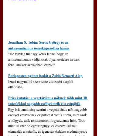
Jonathan S. Tobin: Soros György és az 
antiszemitizmus összekapcsolása hamis
"De tényleg túl nagy kérés lenne, hogy az 
antiszemitizmus vádját csak olyan esetekre tartsuk 
fenn, amikor az valóban létezik?"
Budapesten nyitott irodát a Zsidó Nemzeti Alap
Izrael nagymúltú szervezete visszatért alapítói 
otthonába.
Friss kutatás: a vegetáriánus nőknek több mint 30 
százalékkal nagyobb eséllyel törik el a csípőjük
Egy brit tanulmány szerint a vegetáriánus nők nagyobb 
eséllyel szenvednek csípőtörést életük során, mint azok 
a hölgyek, akik rendszeresen fogyasztanak húst. Több 
mint 26 ezer nő egészségügyi és étkezési adatait 
elemezték a kutatók, és igencsak érdekes eredményekre 