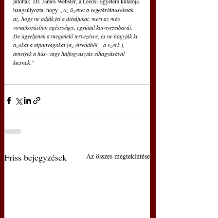
jutottak. Dr. James Webster, a Leedsi Egyetem kutatója 
hangsúlyozta, hogy 
„Az üzenet a vegetáriánusoknak 
az, hogy ne adják fel a diétájukat, mert az más 
vonatkozásban egészséges, egyúttal környezetbarát. 
De ügyeljenek a megfelelő tervezésre, és ne hagyják ki 
azokat a tápanyagokat (az étrendből – a szerk.), 
amelyek a hús- vagy halfogyasztás elhagyásával 
kiesnek.”  
Friss bejegyzések
Az összes megtekintése