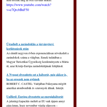
nem ússzuk meg az őszt szívatás nélkül! 
https://www.youtube.com/watch?
v=e7QrcbBnF50
Újraéledt a zarándoklás a járványügyi 
korlátozások után
Az elmúlt negyven évben exponenciálisan növekedett a 
zarándokok száma a világban. Ennek tudatában a 
Magyar Turisztikai Ügynökség kezdeményezte a Mária 
út, azaz Közép-Európa zarándokútjának felújítását.
A Nyugat elveszítette ezt a háborút, még akkor is, 
ha az oroszok nem győznek
ROBERT C. CASTEL: Valójában Fukuyama mögött 
amerikai atombombák és szuronyok állnak. Interjú.
UnHerd: Európa elvesztette az energiaháborút
A jelenlegi kapacitás mellett az EU-nak éppen annyi 
gáza lenne, hogy november végéig eljusson – 