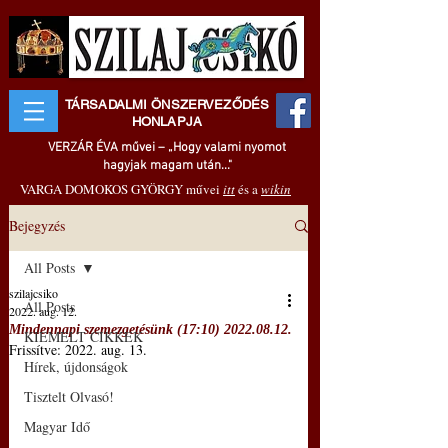
TÁRSADALMI ÖNSZERVEZŐDÉS
HONLAPJA
VERZÁR ÉVA művei – „Hogy valami nyomot
hagyjak magam után..."
VARGA DOMOKOS GYÖRGY művei
itt
és a
wikin
Bejegyzés
All Posts
szilajcsiko
All Posts
2022. aug. 12.
Mindennapi szemezgetésünk (17:10) 2022.08.12.
KIEMELT CIKKEK
Frissítve:
2022. aug. 13.
Hírek, újdonságok
Tisztelt Olvasó!
Magyar Idő