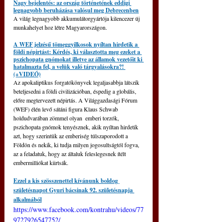
Nagy bejelentés: az ország történetének eddigi 
legnagyobb beruházása valósul meg Debrecenben
A világ legnagyobb akkumulátorgyártója kilencezer új 
munkahelyet hoz létre Magyarországon.
A WEF jelzésű tömeggyilkosok nyíltan hirdetik a 
földi népirtást: Kérdés, ki választotta meg ezeket a 
pszichopata gnómokat illetve az államok vezetőit ki 
hatalmazta fel, a velük való tárgyalásokra?! 
(+VIDEÓ)
Az apokaliptikus forgatókönyvek legaljasabbja látszik 
beteljesedni a földi civilizációban, éspedig a globális, 
előre megtervezett népirtás. A Világgazdasági Fórum 
(WEF) élén levő sátáni figura Klaus Schwab 
holdudvarában zömmel olyan  emberi torzók, 
pszichopata gnómok tenyésznek, akik nyíltan hirdetik 
azt, hogy szerintük az emberiség túlszaporodott a 
Földön és nekik, ki tudja milyen jogosultságtól fogva, 
az a feladatuk, hogy az általuk feleslegesnek ítélt 
embermilliókat kiirtsák.
Ezzel a kis szösszenettel kívánunk boldog 
születésnapot Gyuri bácsinak 92. születésnapja 
alkalmából
https://www.facebook.com/kontrahu/videos/77
9727926547752/