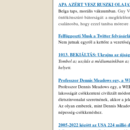
APA AZÉRT VESZ RUSZKI OLAJ
Belga taps, morális vákuumban. 
Guy Ve
öntökönszúró bátorságát: a megfelelően
csalánosba, hogy ezzel tanítsa móresre a
Felfüggeszti Musk a Twitter felvásárl
Nem jutnak egyről a kettőre a vezetősé
1013. BEKIÁLTÁS: Ukrajna az újságí
Tombol az uszítás a médiumainkban az 
helyett. 
Professzor Dennis Meadows egy, a WE
Professzor Dennis Meadows egy, a WEF-
lakosságát csökkenteni civilizált módo
életszínvonalat szeretnének, akkor a jele
Az olyan emberek, mint Dennis Meadows 
népesség-csökkenéshez.
2005-2022 között az USA 224 millió do