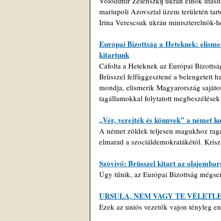
Volodimir Zelenszkij ukrán elnök utasít
mariupoli Azovsztal üzem területén tart
Irina Verescsuk ukrán miniszterelnök-h
Európai Bizottság a Heteknek: elisme
kitartunk
Cáfolta a Heteknek az Európai Bizottság
Brüsszel felfüggesztené a belengetett 
mondja, elismerik Magyarország sajátos
tagállamokkal folytatott megbeszélések 
„Vér, verejték és könnyek” a német 
A német zöldek teljesen magukhoz raga
elmarad a szociáldemokratákétól. Krisz
Szóvivő: Brüsszel kitart az olajembar
Úgy tűnik, az Európai Bizottság mégse
URSULA, NEM VAGY TE VÉLETL
Ezek az uniós vezetők vajon tényleg en