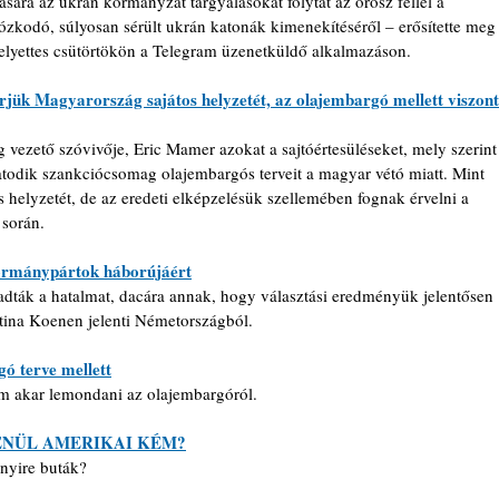
ására az ukrán kormányzat tárgyalásokat folytat az orosz féllel a 
ózkodó, súlyosan sérült ukrán katonák kimenekítéséről – erősítette meg
elyettes csütörtökön a Telegram üzenetküldő alkalmazáson.
rjük Magyarország sajátos helyzetét, az olajembargó mellett viszont
 vezető szóvivője, Eric Mamer azokat a sajtóértesüléseket, mely szerint
hatodik szankciócsomag olajembargós terveit a magyar vétó miatt. Mint 
 helyzetét, de az eredeti elképzelésük szellemében fognak érvelni a 
során. 
kormánypártok háborújáért
dták a hatalmat, dacára annak, hogy választási eredményük jelentősen 
tina Koenen jelenti Németországból.
gó terve mellett
m akar lemondani az olajembargóról.
ENÜL AMERIKAI KÉM?
nyire buták?