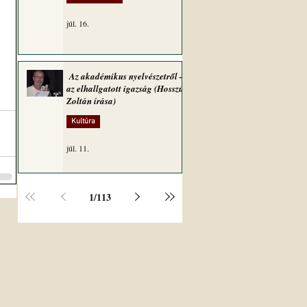
júl. 16.
Az akadémikus nyelvészetről –
az elhallgatott igazság (Hosszú
Zoltán írása)
Kultúra
júl. 11.
1
/
113