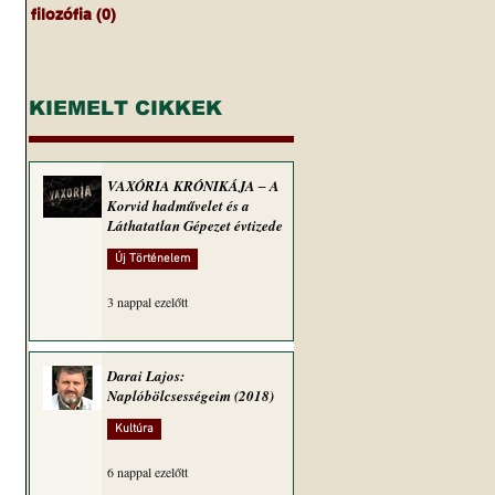
filozófia
(0)
0 bejegyzés
KIEMELT CIKKEK
VAXÓRIA KRÓNIKÁJA ‒ A
Korvid hadművelet és a
Láthatatlan Gépezet évtizede
Új Történelem
3 nappal ezelőtt
Darai Lajos:
Naplóbölcsességeim (2018)
Kultúra
6 nappal ezelőtt