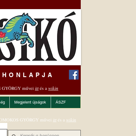
 HONLAPJA
 GYÖRGY művei
itt
és a
wikin
ség
Megjelent újságok
ÁSZF
OMOKOS GYÖRGY művei
itt
és a
wikin