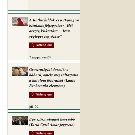
A Rothschildok és a Pentagon
bizalmas feljegyzése: „Hét
ország kiiktatása… Irán
végleges legyőzése”
Új Történelem
7 nappal ezelőtt
Geostratégiai dosszié: a
háború, amely megváltoztatta
a hatalom földrajzát (Laala
Bechetoula elemzése)
Új Történelem
júl. 29.
Egy szörnyeteggel kevesebb
(Tarik Cyril Amar jegyzete)
Új Történelem