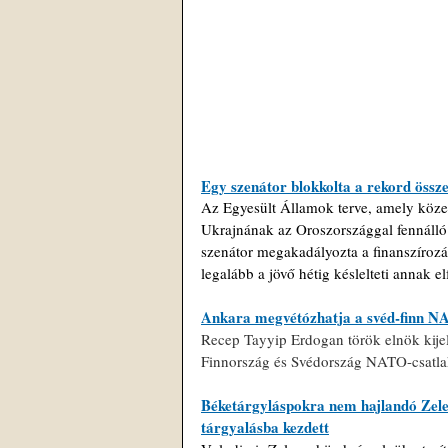
Egy szenátor blokkolta a rekord öss
Az Egyesült Államok terve, amely közel
Ukrajnának az Oroszországgal fennálló 
szenátor megakadályozta a finanszírozás
legalább a jövő hétig késlelteti annak e
Ankara megvétózhatja a svéd-finn N
Recep Tayyip Erdogan török elnök kijel
Finnország és Svédország NATO-csatlak
Béketárgyláspokra nem hajlandó Zelen
tárgyalásba kezdett