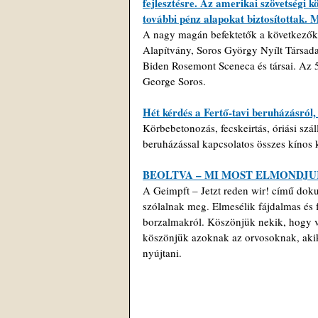
fejlesztésre. Az amerikai szövetségi kö
további pénz alapokat biztosítottak. 
A nagy magán befektetők a következők vo
Alapítvány, Soros György Nyílt Társad
Biden Rosemont Sceneca és társai. Az 5 
George Soros.
Hét kérdés a Fertő-tavi beruházásról,
Körbebetonozás, fecskeirtás, óriási szá
beruházással kapcsolatos összes kínos 
BEOLTVA – MI MOST ELMONDJU
A Geimpft – Jetzt reden wir! című dok
szólalnak meg. Elmesélik fájdalmas és fé
borzalmakról. Köszönjük nekik, hogy vo
köszönjük azoknak az orvosoknak, akik
nyújtani.