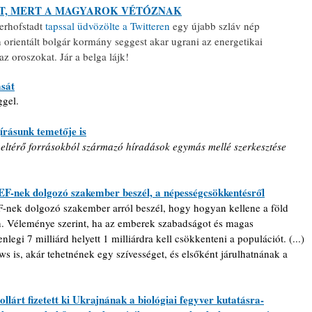
AT, MERT A MAGYAROK VÉTÓZNAK
rhofstadt 
tapssal üdvözölte a Twitteren
 egy újabb szláv nép 
 orientált bolgár kormány seggest akar ugrani az energetikai 
z oroszokat. Jár a belga lájk!
ását
ggel.
rásunk temetője is
eltérő forrásokból származó híradások egymás mellé szerkesztése 
F-nek dolgozó szakember beszél, a népességcsökkentésről
nek dolgozó szakember arról beszél, hogy hogyan kellene a föld 
n. Véleménye szerint, ha az emberek szabadságot és magas 
nlegi 7 milliárd helyett 1 milliárdra kell csökkenteni a populációt. (...) 
is, akár tehetnének egy szívességet, és elsőként járulhatnának a 
llárt fizetett ki Ukrajnának a biológiai fegyver kutatásra-