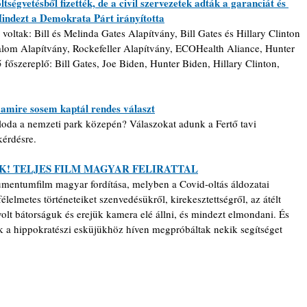
ltségvetésből fizették, de a civil szervezetek adták a garanciát és 
Mindezt a Demokrata Párt irányította
ltak: Bill és Melinda Gates Alapítvány, Bill Gates és Hillary Clinton 
alom Alapítvány, Rockefeller Alapítvány, ECOHealth Aliance, Hunter 
főszereplő: Bill Gates, Joe Biden, Hunter Biden, Hillary Clinton, 
 amire sosem kaptál rendes választ
lloda a nemzeti park közepén? Válaszokat adunk a Fertő tavi 
kérdésre.
K! TELJES FILM MAGYAR FELIRATTAL
umentumfilm magyar fordítása, melyben a Covid-oltás áldozatai 
lelmetes történeteiket szenvedésükről, kirekesztettségről, az átélt 
lt bátorságuk és erejük kamera elé állni, és mindezt elmondani. És 
 a hippokratészi esküjükhöz híven megpróbáltak nekik segítséget 