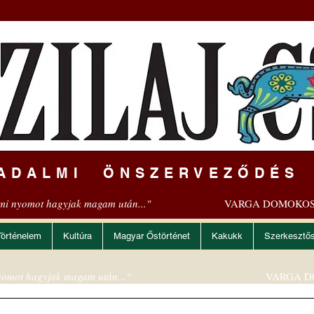
ADALMI ÖNSZERVEZŐDÉS
mi nyomot hagyjak magam után..."
VARGA DOMOKOS
Történelem
Kultúra
Magyar Őstörténet
Kakukk
Szerkesztő
omot hagyjak magam után..."
VARGA D