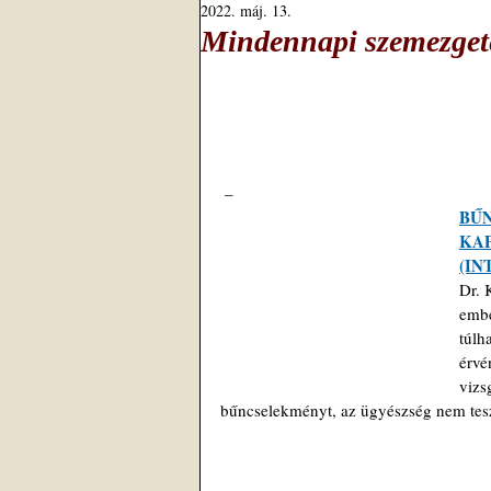
2022. máj. 13.
Mindennapi szemezgeté
 –
BŰN
KAP
(IN
Dr. 
embe
túlh
érvé
vizs
bűncselekményt, az ügyészség nem tes