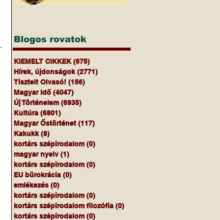
 
Blogos rovatok
 
KIEMELT CIKKEK
(675)
675 bejegyzés
 
Hírek, újdonságok
(2771)
2771 bejegyzés
Tisztelt Olvasó!
(156)
156 bejegyzés
Magyar Idő
(4047)
4047 bejegyzés
Új Történelem
(6935)
6935 bejegyzés
Kultúra
(6801)
6801 bejegyzés
Magyar Őstörténet
(117)
117 bejegyzés
Kakukk
(8)
8 bejegyzés
kortárs szépirodalom
(0)
0 bejegyzés
magyar nyelv
(1)
1 bejegyzés
kortárs szépirodalom
(0)
0 bejegyzés
EU bürokrácia
(0)
0 bejegyzés
emlékezés
(0)
0 bejegyzés
kortárs szépirodalom
(0)
0 bejegyzés
kortárs szépirodalom filozófia
(0)
0 bejegyzés
kortárs szépirodalom
(0)
0 bejegyzés