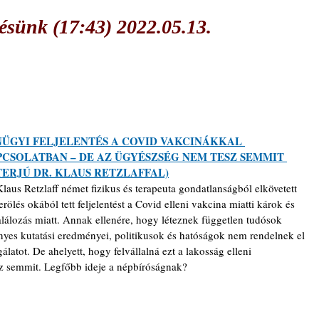
sünk (17:43) 2022.05.13.
ÜGYI FELJELENTÉS A COVID VAKCINÁKKAL 
CSOLATBAN – DE AZ ÜGYÉSZSÉG NEM TESZ SEMMIT 
TERJÚ DR. KLAUS RETZLAFFAL)
Klaus Retzlaff német fizikus és terapeuta gondatlanságból elkövetett 
rölés okából tett feljelentést a Covid elleni vakcina miatti károk és 
alálozás miatt. Annak ellenére, hogy léteznek független tudósok 
nyes kutatási eredményei, politikusok és hatóságok nem rendelnek el 
gálatot. De ahelyett, hogy felvállalná ezt a lakosság elleni 
z semmit. Legfőbb ideje a népbíróságnak?