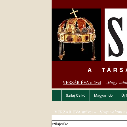
A TÁRS
VERZÁR ÉVA művei
– „
Hogy vala
Szilaj Csikó
Magyar Idő
Új 
VERZÁR ÉVA művei
– „
Hogy valami ny
szilajcsiko