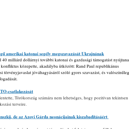
zegű amerikai katonai segély megszavazását Ukrajnának
 40 milliárd dollárnyi további katonai és gazdasági támogatást nyújtana
konfliktus közepette, akadályba ütközött: Rand Paul republikánus 
i törvényjavaslat jóváhagyásáról szóló gyors szavazást, és valószínűleg
lfogadását.
ATO-csatlakozását
entette, Törökország számára nem lehetséges, hogy pozitívan tekintsen
ozási terveire.
szkij, de az Azovi Gárda neonácijainak kiszabadításáért 