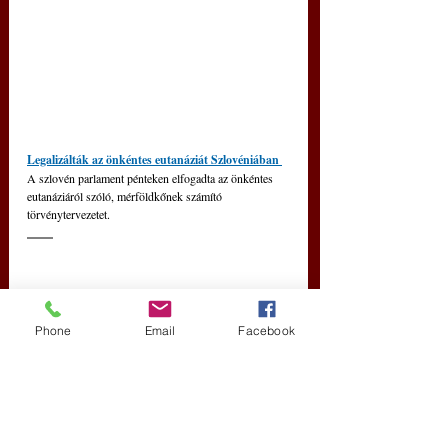
Legalizálták az önkéntes eutanáziát Szlovéniában 
A szlovén parlament pénteken elfogadta az önkéntes 
eutanáziáról szóló, mérföldkőnek számító 
törvénytervezetet.
Phone
Email
Facebook