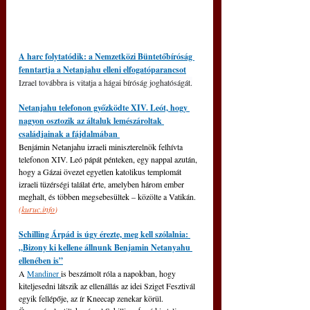
A harc folytatódik: a Nemzetközi Büntetőbíróság 
fenntartja a Netanjahu elleni elfogatóparancsot
Izrael továbbra is vitatja a hágai bíróság joghatóságát.
Netanjahu telefonon győzködte XIV. Leót, hogy 
nagyon osztozik az általuk lemészároltak 
családjainak a fájdalmában 
Benjámin Netanjahu izraeli miniszterelnök felhívta 
telefonon XIV. Leó pápát pénteken, egy nappal azután, 
hogy a Gázai övezet egyetlen katolikus templomát 
izraeli tüzérségi találat érte, amelyben három ember 
meghalt, és többen megsebesültek 
–
 közölte a Vatikán. 
(
kuruc.info
)
Schilling Árpád is úgy érezte, meg kell szólalnia: 
„Bizony ki kellene állnunk Benjamin Netanyahu 
ellenében is”
A 
Mandiner 
is beszámolt róla a napokban, hogy 
kiteljesedni látszik az ellenállás az idei Sziget Fesztivál 
egyik fellépője, az ír Kneecap zenekar körül. 