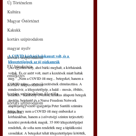
Új Történelem
Kultúra
Magyar Őstörténet
Kakukk
kortárs szépirodalom
magyar nyelv
A COVID kórházi holokauszt volt, és a 
kortárs szépirodalom
lélegeztetőgépek az új gázkamrák
EU bürokrácia
„Az egyetlen hely, ahol bárki meghalt, a kórházaink 
voltak. És ez azért volt, mert a kezelések miatt haltak 
emlékezés
meg.” „Nem a COVID ölt meg... betegeket, hanem a 
COVID teljes... orvosi kezelésének elmulasztása. A 
kortárs szépirodalom
remdesivir, a lélegeztetőgép, a halál – mosás, öblítés, 
kortárs szépirodalom filozófia
ismétlés.” Kimberly Overton, kritikus állapotú betegek 
ápolója, bejelentő és a Nurse Freedom Network 
kortárs szépirodalom
alapítója/ügyvezető igazgatója Peter Santilli számára 
leírja, hogy nem a COVID ölt meg embereket a 
filozófia
kórházakban, hanem a (szövetségi szinten terjesztett) 
kezelési protokollok maguk. 35 000 lélegeztetőgépet 
rendeltek, de soha nem rendelték meg a táplálkozási 
szondákat. A betegeket tehát lélegeztetőgépre kötötték, 