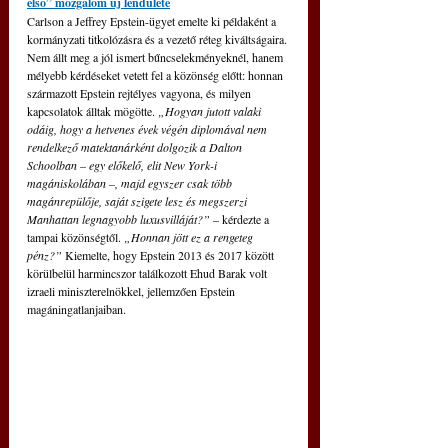
első” mozgalom új lendülete
Carlson a Jeffrey Epstein-ügyet emelte ki példaként a 
kormányzati titkolózásra és a vezető réteg kiváltságaira. 
Nem állt meg a jól ismert bűncselekményeknél, hanem 
mélyebb kérdéseket vetett fel a közönség előtt: honnan 
származott Epstein rejtélyes vagyona, és milyen 
kapcsolatok álltak mögötte. 
„Hogyan jutott valaki 
odáig, hogy a hetvenes évek végén diplomával nem 
rendelkező matektanárként dolgozik a Dalton 
Schoolban – egy előkelő, elit New York-i 
magániskolában –, majd egyszer csak több 
magánrepülője, saját szigete lesz és megszerzi 
Manhattan legnagyobb luxusvilláját?”
 – kérdezte a 
tampai közönségtől. 
„Honnan jött ez a rengeteg 
pénz?”
 Kiemelte, hogy Epstein 2013 és 2017 között 
körülbelül harmincszor találkozott Ehud Barak volt 
izraeli miniszterelnökkel, jellemzően Epstein 
magáningatlanjaiban.