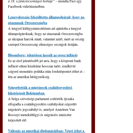
a 18. szankciócsomagot holnap” 
– mondta Fico egy 
Facebook-videóüzenetben.
Lengyelország felszólította állampolgárait, hogy ne 
utazzanak Oroszországba
A lengyel külügyminisztérium azt ajánlotta a lengyel 
állampolgároknak, hogy ne utazzanak Oroszországba 
az ukrajnai harcok miatt, valamint azért, mert az ország 
szerepel Oroszország ellenséges országok listáján.
Bloomberg: jelentősen lassult az orosz infláció
Ez az első jelentősebb jel arra, hogy a központi bank 
infláció elleni küzdelme hosszan tartó, rendkívül 
szigorú monetáris politika után fordulópontot érhet el – 
írta az amerikai hírügynökség.
Szigorították a migránsok családegyesítési 
lehetőségeit Belgiumban 
A belga szövetségi parlament csütörtök éjszaka 
elfogadta a családegyesítési szabályokat szigorító 
migrációs jogszabályt is, amelyet Anneleen Van 
Bossuyt menekültügyi és migrációs miniszter 
terjesztett elő.
Változás az amerikai diplomáciában: Véget érhet a 