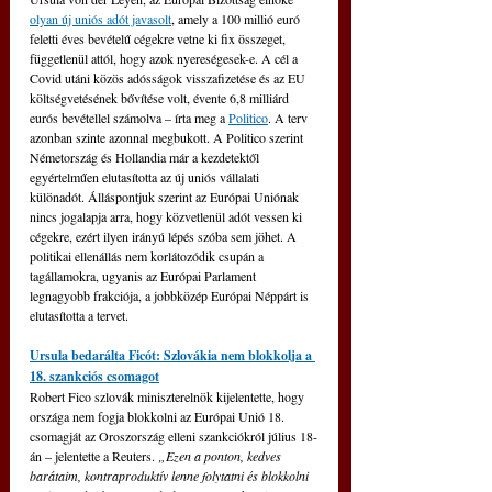
olyan új uniós adót javasolt
, amely a 100 millió euró 
feletti éves bevételű cégekre vetne ki fix összeget, 
függetlenül attól, hogy azok nyereségesek-e. A cél a 
Covid utáni közös adósságok visszafizetése és az EU 
költségvetésének bővítése volt, évente 6,8 milliárd 
eurós bevétellel számolva – írta meg a 
Politico
. A terv 
azonban szinte azonnal megbukott. A Politico szerint 
Németország és Hollandia már a kezdetektől 
egyértelműen elutasította az új uniós vállalati 
különadót. Álláspontjuk szerint az Európai Uniónak 
nincs jogalapja arra, hogy közvetlenül adót vessen ki 
cégekre, ezért ilyen irányú lépés szóba sem jöhet. A 
politikai ellenállás nem korlátozódik csupán a 
tagállamokra, ugyanis az Európai Parlament 
legnagyobb frakciója, a jobbközép Európai Néppárt is 
elutasította a tervet. 
Ursula bedarálta Ficót: Szlovákia nem blokkolja a 
18. szankciós csomagot
Robert Fico szlovák miniszterelnök kijelentette, hogy 
országa nem fogja blokkolni az Európai Unió 18. 
csomagját az Oroszország elleni szankciókról július 18-
án – jelentette a Reuters. 
„Ezen a ponton, kedves 
barátaim, kontraproduktív lenne folytatni és blokkolni 