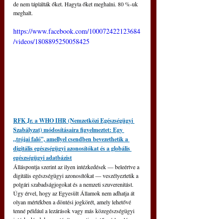
de nem táplálták őket. Hagyta őket meghalni. 80 %-uk 
meghalt. 
https://www.facebook.com/100072422123684
/videos/1808895250058425
RFK Jr. a WHO IHR (Nemzetközi Egészségügyi 
Szabályzat) módosításaira figyelmeztet: Egy 
„trójai faló”, amellyel csendben bevezethetik a 
digitális egészségügyi azonosítókat és a globális 
egészségügyi adatbázist
Álláspontja szerint az ilyen intézkedések — beleértve a 
digitális egészségügyi azonosítókat — veszélyeztetik a 
polgári szabadságjogokat és a nemzeti szuverenitást. 
Úgy érvel, hogy az Egyesült Államok nem adhatja át 
olyan mértékben a döntési jogkörét, amely lehetővé 
tenné például a lezárások vagy más közegészségügyi 