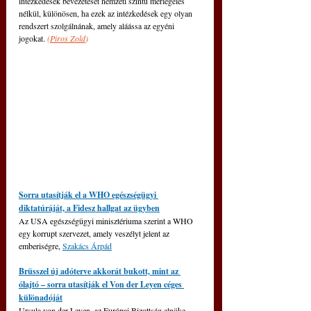
intézkedések bevezetését nemzeti szintű mérlegelés 
nélkül, különösen, ha ezek az intézkedések egy olyan 
rendszert szolgálnának, amely aláássa az egyéni 
jogokat. 
(
Piros Zold
)
Sorra utasítják el a WHO egészségügyi 
diktatúráját, a Fidesz hallgat az ügyben
Az USA egészségügyi minisztériuma szerint a WHO 
egy korrupt szervezet, amely veszélyt jelent az 
emberiségre, 
Szakács Árpád
Brüsszel új adóterve akkorát bukott, mint az 
ólajtó – sorra utasítják el Von der Leyen céges 
különadóját
Ursula von der Leyen, az Európai Bizottság elnöke 