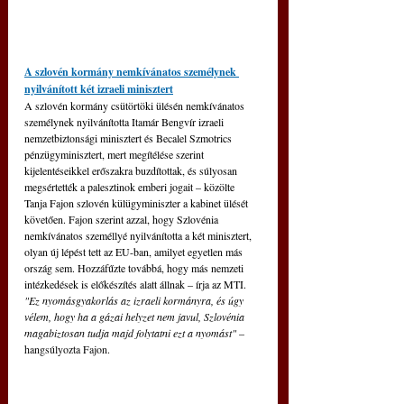
A szlovén kormány nemkívánatos személynek 
nyilvánított két izraeli minisztert
A szlovén kormány csütörtöki ülésén nemkívánatos 
személynek nyilvánította Itamár Bengvír izraeli 
nemzetbiztonsági minisztert és Becalel Szmotrics 
pénzügyminisztert, mert megítélése szerint 
kijelentéseikkel erőszakra buzdítottak, és súlyosan 
megsértették a palesztinok emberi jogait – közölte 
Tanja Fajon szlovén külügyminiszter a kabinet ülését 
követően. Fajon szerint azzal, hogy Szlovénia 
nemkívánatos személlyé nyilvánította a két minisztert, 
olyan új lépést tett az EU-ban, amilyet egyetlen más 
ország sem. Hozzáfűzte továbbá, hogy más nemzeti 
intézkedések is előkészítés alatt állnak – írja az MTI. 
"Ez nyomásgyakorlás az izraeli kormányra, és úgy 
vélem, hogy ha a gázai helyzet nem javul, Szlovénia 
magabiztosan tudja majd folytatni ezt a nyomást"
 –
hangsúlyozta Fajon.