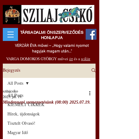
TÁRSADALMI ÖNSZERVEZŐDÉS
HONLAPJA
VERZÁR ÉVA művei – „Hogy valami nyomot
hagyjak magam után..."
VARGA DOMOKOS GYÖRGY művei
itt
és a
wikin
Bejegyzés
All Posts
szilajcsiko
All Posts
2025. júl. 19.
Mindennapi szemezgetésünk (08:00) 2025.07.19.
KIEMELT CIKKEK
Hírek, újdonságok
Tisztelt Olvasó!
Magyar Idő