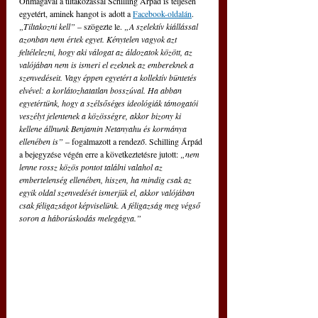
Önmagával a tiltakozással Schilling Árpád is teljesen 
egyetért, aminek hangot is adott a 
Facebook-oldalán
. 
„Tiltakozni kell” 
– szögezte le. 
„A szelektív kiállással 
azonban nem értek egyet. Kénytelen vagyok azt 
feltélelezni, hogy aki válogat az áldozatok között, az 
valójában nem is ismeri el ezeknek az embereknek a 
szenvedéseit. Vagy éppen egyetért a kollektív büntetés 
elvével: a korlátozhatatlan bosszúval. Ha abban 
egyetértünk, hogy a szélsőséges ideológiák támogatói 
veszélyt jelentenek a közösségre, akkor bizony ki 
kellene állnunk Benjamin Netanyahu és kormánya 
ellenében is” 
– fogalmazott a rendező. Schilling Árpád 
a bejegyzése végén erre a következtetésre jutott: 
„nem 
lenne rossz közös pontot találni valahol az 
embertelenség ellenében, hiszen, ha mindig csak az 
egyik oldal szenvedését ismerjük el, akkor valójában 
csak féligazságot képviselünk. A féligazság meg végső 
soron a háborúskodás melegágya.”