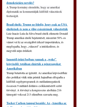
demokráciára nevelés?
A Trump-kormány elrendelte, hogy az amerikai 
diplomaták ne kommentálják külföldi választások 
tisztaságát.
Brazil elnök: Trump ne feledje, hogy csak az USA 
elnökének és nem a világ császárának választották
Luiz Inacio Lula da Silva brazil elnök ellenezte Donald 
Trump amerikai elnök bejelentését, miszerint 50%-os 
vámot vet ki az országából érkező importárukra, és 
megfogadta, hogy „válaszol” a intézkedésre, és 
megvédi népe érdekeit.
Innentől óriási bajban vannak a „woke” 
képviselői: totálisan elzárták a pénzcsapokat 
Amerikában
Trump betartotta az ígéretét. Az amerikai képviselőház 
éles politikai viták után péntek hajnalban elfogadta a 
külföldi segélyprogramok és médiatámogatások 
összesen 9 milliárd dolláros csökkentéséről szóló 
törvényt. A törvényt a kongresszus alsóháza 216 
támogató vokssal 213 ellenében szavazta meg.
Tucker Carlson tampai beszéde: Az „Amerika az 