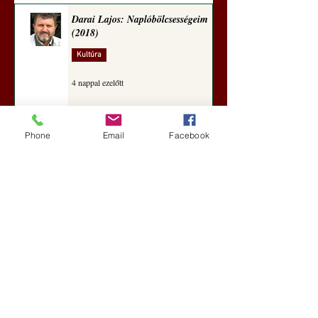
Darai Lajos: Naplóbölcsességeim
(2018)
Kultúra
4 nappal ezelőtt
Phone
Email
Facebook
A Rothschildok és a Pentagon
bizalmas feljegyzése: „Hét ország
kiiktatása… Irán végleges
legyőzése”
Új Történelem
5 nappal ezelőtt
Geostratégiai dosszié: a háború,
amely megváltoztatta a hatalom
földrajzát (Laala Bechetoula
elemzése)