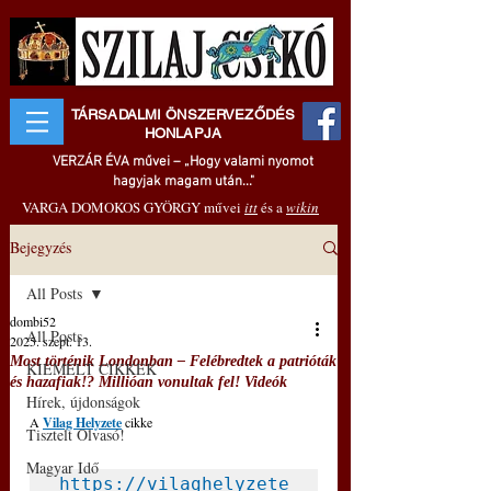
TÁRSADALMI ÖNSZERVEZŐDÉS
HONLAPJA
VERZÁR ÉVA művei – „Hogy valami nyomot
hagyjak magam után..."
VARGA DOMOKOS GYÖRGY művei
itt
és a
wikin
Bejegyzés
All Posts
dombi52
All Posts
2025. szept. 13.
Most történik Londonban ‒ Felébredtek a patrióták
KIEMELT CIKKEK
és hazafiak!? Millióan vonultak fel! Videók
Hírek, újdonságok
A 
Vilag Helyzete
cikke
Tisztelt Olvasó!
Magyar Idő
https://vilaghelyzete