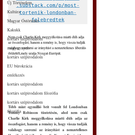
Új Történelem
.substack.com/p/most-
Kultúra
tortenik-londonban-
felebredtek
Magyar Őstörténet
Kakukk
Nem csak Charlie Kirk meggyilkolása miatti düh adja 
kortárs szépirodalom
az összefogást, hanem a remény is, hogy vissza tudják 
magyar nyelv
valahogy szerezni az irányítást a nemzetellenes liberális 
őrülettől,mely uralja Nyugat-Európát. 
kortárs szépirodalom
EU bürokrácia
emlékezés
kortárs szépirodalom
kortárs szépirodalom filozófia
kortárs szépirodalom
Több mint egymillió brit vonult fel Londonban 
filozófia
Tommy Robinson tüntetésén, ahol nem csak 
Charlie Kirk meggyilkolása miatti düh adja az 
összefogást, hanem a remény is, hogy vissza tudják 
valahogy szerezni az irányítást a nemzetellenes 