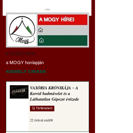
VAXÓRIA KRÓNIKÁJA
Franciaország:
a Szilaj Csikón
‒ A Korvid hadművelet
Rendőrségi razziák
a MOGY honlapján
és a Láthatatlan Gépezet
bevándorlásellenes
évtizede
Nemzeti Tömörülés
KIEMELT CIKKEK
ellen ‒ a választáso
VAXÓRIA KRÓNIKÁJA ‒ A
Korvid hadművelet és a
Láthatatlan Gépezet évtizede
Új Történelem
22 órával ezelőtt