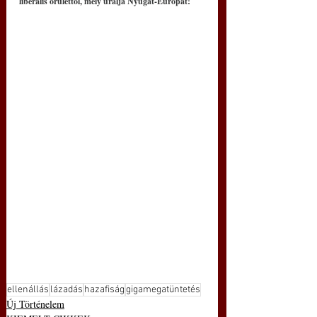
liberális őrülettől, mely uralja Nyugat-Európát!
ellenállás
lázadás
hazafiság
gigamegatüntetés
Új Történelem