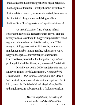
médiatényezők tudatosan igyekeztek olyan helyzetet, 
közhangulatot teremteni, amellyel csőbe húzhatják és 
lejárathatják a nemzeti, konzervatív erőket, hanem arra 
is rámutatnak, hogy a nemzetközi, globalista 
balliberális erők világszerte egy kaptafára dolgoznak. 
	Az imént közzétett film, a benne látható 
egyértelmű felvételek, félreérthetetlen tények alapján 
bizonyítottnak tekinthetjük, hogy Trump hazafias híveit 
ugyanazzal a módszerrel húzták csőbe, mint 2006 
magyarjait. Ugyanaz volt a cél akkor is, mint ma: a 
mindennél inkább mindig rendre, békességre vágyó 
nagy többséget, a „közvéleményt” a nemzetiek, 
konzervatívok, hazafiak ellen hangolni, s ily módon 
prolongálni a balliberálisok, a „demokraták” hatalmát. 
	Diviki Nagy Attila 2009-ben jelentette meg azt 
a nagyon fontos kordokumentumot, 
Kossuthtériek, 
Forradalom – 2006 címmel
, amelyből alább idézek. 
Vékonyka könyv a szerző kiadásában, saját készítésű 
kép-, hang- és filmfelvételekkel kiegészítve, belőle 
tudhatjuk meg, mi robbantotta ki a fizikai erőszakot: 
„Mi sem tágítottunk, ha sokáig itt 
állunk, akkor valaki előbb-utóbb 