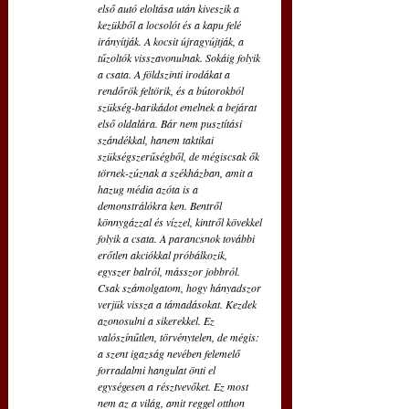
első autó eloltása után kiveszik a 
kezükből a locsolót és a kapu felé 
irányítják. A kocsit újragyújtják, a 
tűzoltók visszavonulnak. Sokáig folyik 
a csata. A földszinti irodákat a 
rendőrök feltörik, és a bútorokból 
szükség-barikádot emelnek a bejárat 
első oldalára. Bár nem pusztítási 
szándékkal, hanem taktikai 
szükségszerűségből, de mégiscsak ők 
törnek-zúznak a székházban, amit a 
hazug média azóta is a 
demonstrálókra ken. Bentről 
könnygázzal és vízzel, kintről kövekkel 
folyik a csata. A parancsnok további 
erőtlen akciókkal próbálkozik, 
egyszer balról, másszor jobbról. 
Csak számolgatom, hogy hányadszor 
verjük vissza a támadásokat. Kezdek 
azonosulni a sikerekkel. Ez 
valószínűtlen, törvénytelen, de mégis: 
a szent igazság nevében felemelő 
forradalmi hangulat önti el 
egységesen a résztvevőket. Ez most 
nem az a világ, amit reggel otthon 