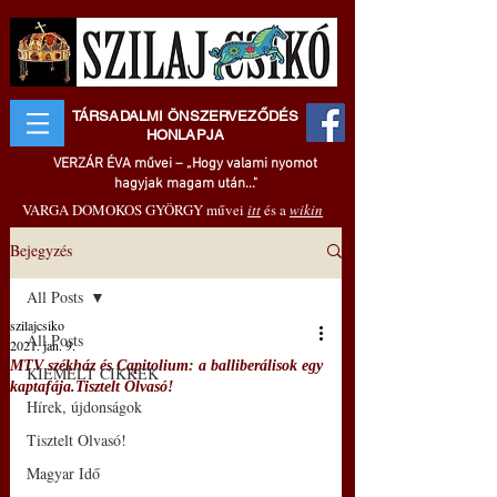
TÁRSADALMI ÖNSZERVEZŐDÉS
HONLAPJA
VERZÁR ÉVA művei – „Hogy valami nyomot
hagyjak magam után..."
VARGA DOMOKOS GYÖRGY művei
itt
és a
wikin
Bejegyzés
All Posts
szilajcsiko
All Posts
2021. jan. 9.
MTV székház és Capitolium: a balliberálisok egy
KIEMELT CIKKEK
kaptafája.Tisztelt Olvasó!
Hírek, újdonságok
Tisztelt Olvasó!
Magyar Idő