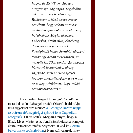
hagytunk. Ez ‘48, ez ‘56, ez a 
Magyar igazság napja. Legalábbis 
akkor és ott így lehetett érezni. 
Realitásomat kissé visszanyerve 
reméltem, hogy valami normális 
módon visszavonulnak, mielőtt nagy 
baj történne. Megint tévedtem. 
Lehetetlen, értelmetlen, elmebeteg 
döntésre jut a parancsnok. 
Stratégiából bukta. Szemből, oldalról 
támad egy darab locsolókocsi, és 
mögötte kb. 70 új rendőr. Az áldozati 
bárányok behatolnak a tömeg 
közepébe, sűrű és életveszélyes 
kőzápor közepette. Akkor is és ma is 
az a meggyőződésem, hogy valaki 
rendőrhalált akart.”
	Ha a szóban forgó film megnézése után is 
maradtak volna kétségei, tisztelt Olvasó, hadd hívjam 
fel a figyelmét erre a hírre: 
A Pentagon három nappal 
az ostrom előtt segítséget ajánlott fel a Capitolium 
őrségének
. Elutasították. Meg arra tényre, hogy a 
Black Lives Matter és az Antifa tombolását a komplett 
demokrata elit és média helyeselte. (Lásd itt: 
Seattle 
belvárosa és a Capitolium
.) Nem szólva arról, hogy 