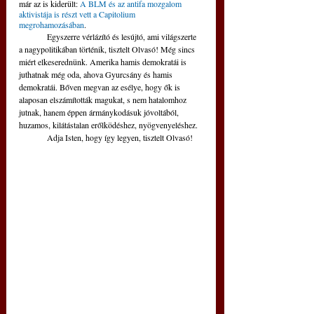
már az is kiderült: 
A BLM és az antifa mozgalom 
aktivistája is részt vett a Capitolium 
megrohamozásában
.
	Egyszerre vérlázító és lesújtó, ami világszerte 
a nagypolitikában történik, tisztelt Olvasó! Még sincs 
miért elkeserednünk. Amerika hamis demokratái is 
juthatnak még oda, ahova Gyurcsány és hamis 
demokratái. Bőven megvan az esélye, hogy ők is 
alaposan elszámították magukat, s nem hatalomhoz 
jutnak, hanem éppen ármánykodásuk jóvoltából, 
huzamos, kilátástalan erőlködéshez, nyögvenyeléshez. 
	Adja Isten, hogy így legyen, tisztelt Olvasó!