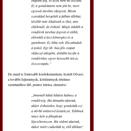
engedni fog, és azok nem mi leszünk. 
Ez a gondolatom nem jött be, mert 
egyesek türelme elfogyott. Páran 
szavakkal hergelték a falban állókat, 
később már lökdösték is őket, ami 
elítélendő, de érthető. Mégis inkább a 
rendőrök türelme fogyott el előbb, 
elővették a kézi könnygázt és a 
gumibotot. Ez hiba volt. Elszabadult 
a pokol. Egy kb. húszfős csapat 
válaszul ütlegelni, dobálni kezdte a 
rendőröket, egyre hevesebb lett az 
összecsapás.”
De ennél is fontosabb kordokumentum, tisztelt Olvasó, 
a további fejlemények, körülmények értelmes 
szemtanúhoz illő, pontos leírása, elemzése: 
„Innentől hibát hibára halmoz a 
rendőrség. Ha támadni akartak, 
akkor érthetetlen, hogy gondolták ezt 
a 40-60 emberrel kivitelezni. Többnek 
nincs hely a főbejárati 
lépcsőteraszon. Ha védeni akartak, 
akkor miért cukkolták az elől állókat? 