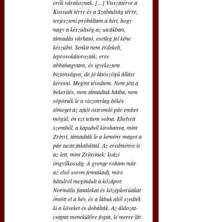
erők várakoznak. [...] Visszatérve a 
Kossuth térre és a Szabadság térre, 
terjeszteni próbáltam a hírt, hogy 
nagy a készültség az utcákban, 
támadás várható, esetleg fel kéne 
készülni. Senkit nem érdekelt, 
leprovokátoroztak; erre 
abbahagytam, és igyekeztem 
biztonságos, de jó látószögű állást 
keresni. Megint tévedtem. Nem jött a 
bekerítés, nem támadtak hátba, nem 
söpörték le a viszonylag békés 
tömeget az ajtót ostromló pár ember 
mögül, én ezt tettem volna. Ehelyett 
szemből, a kapuból kirohanva, mint 
Zrínyi, támadták le a kemény magot a 
pár tucat fakabáttal. Az eredménye is 
az lett, mint Zrínyinek: kvázi 
öngyilkosság. A gyenge roham már 
az első soron fennakadt, mire 
hátulról megindult a kőzápor. 
Normális fiatalokat és középkorúakat 
öntött el a hév, és a lábuk alól szedték 
ki a köveket és dobálták. Az áldozat-
csapat menekülőre fogta, ki merre lát 