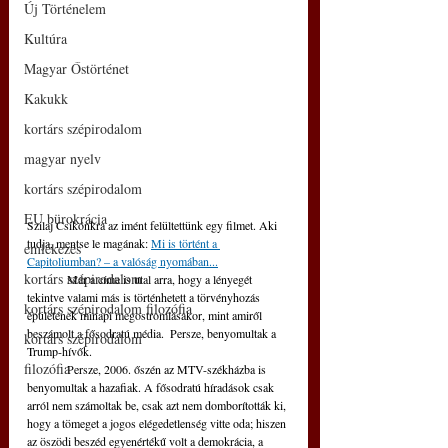
Új Történelem
Kultúra
Magyar Őstörténet
Kakukk
kortárs szépirodalom
magyar nyelv
kortárs szépirodalom
EU bürokrácia
Szilaj Csikónkra az imént felültettünk egy filmet. Aki 
tudja, mentse le magának: 
Mi is történt a 
emlékezés
Capitoliumban? – a valóság nyomában...
kortárs szépirodalom
	Már a címe is utal arra, hogy a lényegét 
tekintve valami más is történhetett a törvényhozás 
kortárs szépirodalom filozófia
épületének minapi megostromlásakor, mint amiről 
beszámolt a fősodratú média.  Persze, benyomultak a 
kortárs szépirodalom
Trump-hívők.
filozófia
	Persze, 2006. őszén az MTV-székházba is 
benyomultak a hazafiak. A fősodratú híradások csak 
arról nem számoltak be, csak azt nem domborították ki, 
hogy a tömeget a jogos elégedetlenség vitte oda; hiszen 
az öszödi beszéd egyenértékű volt a demokrácia, a 