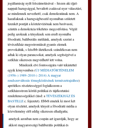
jogállamiság nyílt felszámolásával – hiszen aki éjjel-
nappali hazugsággal, bevallott csalással nyer választást, 
az mindennek nevezhető, csak demokratának nem. A 
hazafiaknak a hazugságbeszéd nyomában született 
tizenkét pontját a köztelevíziónak nem beolvasni, 
szintén a demokrácia tökéletes megcsúfolása. Végül 
pedig azoknak a tényeknek sem eredt nyomába 
fősodratú, balliberális médiánk, amelyek szerint a 
tévészékház megostromlását gyanús elemek 
provokálták, s felsőbb illetékesek szándékosan nem 
adtak ki olyan parancsokat, amelyek segítségével a 
székház sikeresen megvédhető lett volna. 
	Mindezek elvi fontosságára való tekintettel 
egyik könyvemben (
ÚJ MÉDIATÖRTÉNELEM 
(1956–) 1989–2010 (–2014) A magyar 
rendszerváltozás tömegközlésének természetrajzához
) 
aprólékos részletességgel foglalkozom a 
székházostrom körüli politikai és tájékoztatási 
rendellenességekkel (lásd: a 
TÉVÉSZÉKHÁZ ÉS 
BASTILLE
 c. fejezetet). Ebből emelek ki most két 
olyan részletet, amelyek tényeit a fősodratú média a 
közvélemény elől eddig sikeresen elhallgatta; 
amelyek azonban nem csupán azt igazolják, hogy az 
akkori magyarországi balliberális politikai és 