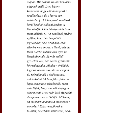
alapon. Pár rendőr viszont beszorult 
a lépcső mellé. Isten bizony 
kiabáltam, hogy »Ne dobáljátok a 
rendőröket!«, de a kutyát sem 
érdekelte. [...] A beszorult rendőrök 
közül kettő lövöldözni kezdett. A 
lépcső alján kilőtt hüvelyeket és üres 
tárat találtak. [...] A rendőrök javára 
szóljon, hogy bár használták 
fegyverüket, de szorult helyzetük 
ellenére nem emberre lőttek, még ha 
talán ezért is küldték őket ilyen kis 
létszámban ide. Ez már valódi 
győzelem volt, bár nekem gyanúsan 
könnyűnek tűnt. Mindegy, örültünk. 
Egyesek öröme pusztításba csapott 
át. Felgyújtották a tévé kocsijait, 
ablakokat törtek be a földszinten. A 
kapu ostroma is felerősödik. Most 
már látjuk, hogy van, aki tényleg be 
akar menni. Most már késő tárgyalni, 
de ezt meg sem próbálják. Mi lenne, 
ha most bemondanák a műsorban a 
pontokat? Ekkor megjönnek a 
tűzoltók, akiket nem bánt senki, de az 