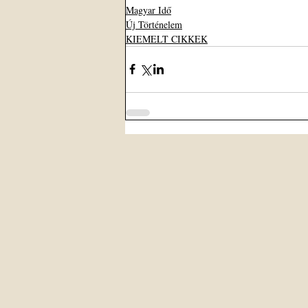
Magyar Idő
Új Történelem
KIEMELT CIKKEK