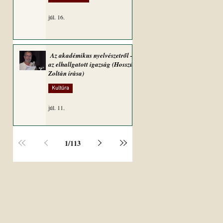
júl. 16.
Az akadémikus nyelvészetről –
az elhallgatott igazság (Hosszú
Zoltán írása)
Kultúra
júl. 11.
1
/
113