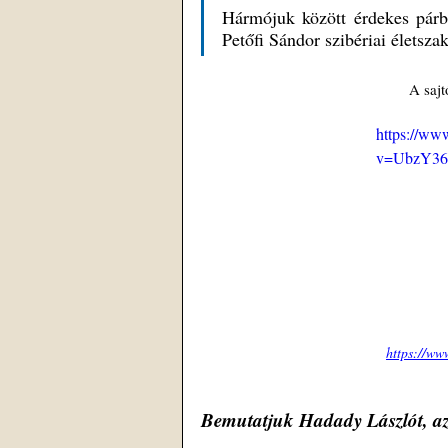
Hármójuk között érdekes párb
Petőfi Sándor szibériai életsza
A sajt
https://ww
v=UbzY36
https://w
Bemutatjuk Hadady Lászlót, a