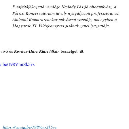
E sajtótájékoztató vendége Hadady László oboaművész, a 
Párizsi Konzervatórium tavaly nyugdíjazott professzora, az 
Albinoni Kamarazenekar művészeti vezetője, aki egyben a 
Magyarok XI. Világkongresszusának zenei igazgatója.
vivő és 
Kovács-Hárs Klári titkár
 beszélget, itt: 
utu.be/198VmrSk5vs
https://youtu.be/198VmrSk5vs