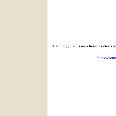
A vendéggel 
dr. Laky-Takács Péter
 szó
https://yo