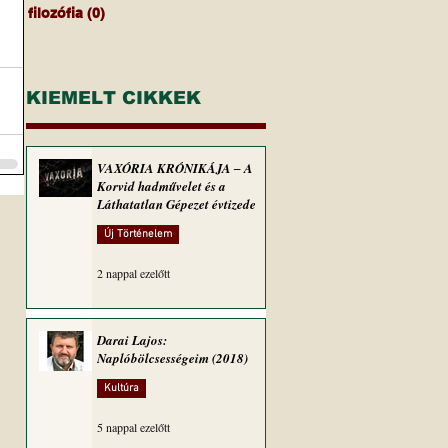
filozófia
(0)
0 bejegyzés
KIEMELT CIKKEK
VAXÓRIA KRÓNIKÁJA ‒ A
Korvid hadművelet és a
Láthatatlan Gépezet évtizede
Új Történelem
2 nappal ezelőtt
Darai Lajos:
Naplóbölcsességeim (2018)
Kultúra
5 nappal ezelőtt