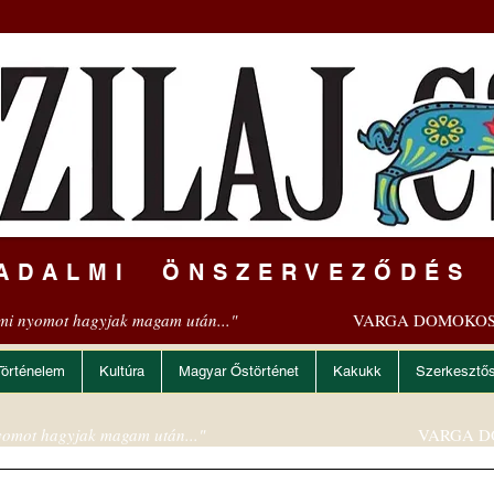
ADALMI ÖNSZERVEZŐDÉS
mi nyomot hagyjak magam után..."
VARGA DOMOKOS
Történelem
Kultúra
Magyar Őstörténet
Kakukk
Szerkesztő
omot hagyjak magam után..."
VARGA D