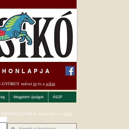
 HONLAPJA
 GYÖRGY művei
itt
és a
wikin
ség
Megjelent újságok
ÁSZF
OMOKOS GYÖRGY művei
itt
és a
wikin