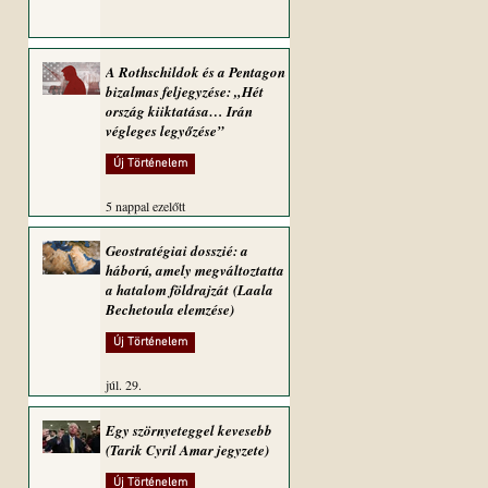
A Rothschildok és a Pentagon
bizalmas feljegyzése: „Hét
ország kiiktatása… Irán
végleges legyőzése”
Új Történelem
5 nappal ezelőtt
Geostratégiai dosszié: a
háború, amely megváltoztatta
a hatalom földrajzát (Laala
Bechetoula elemzése)
Új Történelem
júl. 29.
Egy szörnyeteggel kevesebb
(Tarik Cyril Amar jegyzete)
Új Történelem