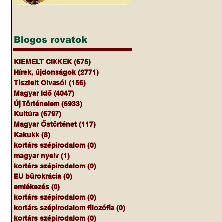
Blogos rovatok
KIEMELT CIKKEK
(675)
675 bejegyzés
Hírek, újdonságok
(2771)
2771 bejegyzés
Tisztelt Olvasó!
(156)
156 bejegyzés
Magyar Idő
(4047)
4047 bejegyzés
Új Történelem
(6933)
6933 bejegyzés
Kultúra
(6797)
6797 bejegyzés
Magyar Őstörténet
(117)
117 bejegyzés
Kakukk
(8)
8 bejegyzés
kortárs szépirodalom
(0)
0 bejegyzés
magyar nyelv
(1)
1 bejegyzés
kortárs szépirodalom
(0)
0 bejegyzés
EU bürokrácia
(0)
0 bejegyzés
emlékezés
(0)
0 bejegyzés
kortárs szépirodalom
(0)
0 bejegyzés
kortárs szépirodalom filozófia
(0)
0 bejegyzés
kortárs szépirodalom
(0)
0 bejegyzés