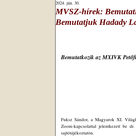
2024. jún. 30.
MVSZ-hírek: Bemutatk
Bemutatjuk Hadady Lás
Bemutatkozik az MXIVK Petőfi
Fuksz Sándor, a Magyarok XI. Világk
Zoom-kapcsolattal jelentkezett be dr
sajtótájékoztatón. 