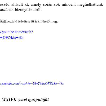
eszéd alakult ki, amely során sok mindent megtudhattunk 
kaszának bizonyítékairól.
ótájékoztató felvétele itt tekinthető meg:
w.youtube.com/watch?
wOFZ4&t=48s
ww.youtube.com/watch?v=UbzY36wOFZ4&t=48s
z MXIVK zenei igazgatóját