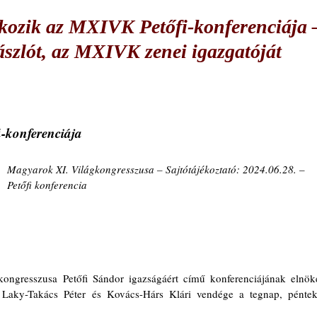
ozik az MXIVK Petőfi-konferenciája 
zlót, az MXIVK zenei igazgatóját
-konferenciája
Magyarok XI. Világkongresszusa – Sajtótájékoztató: 2024.06.28. – 
Petőfi konferencia
ongresszusa Petőfi Sándor igazságáért című konferenciájának elnöke
. Laky-Takács Péter és Kovács-Hárs Klári vendége a tegnap, pénteki