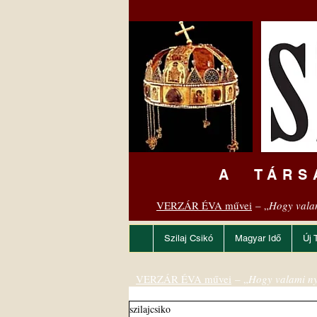
A TÁRS
VERZÁR ÉVA művei
– „
Hogy vala
Szilaj Csikó
Magyar Idő
Új 
VERZÁR ÉVA művei
– „
Hogy valami ny
szilajcsiko