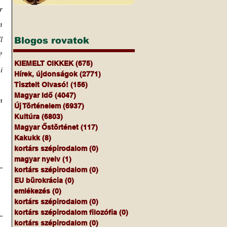
 
 
 
Blogos rovatok
 
KIEMELT CIKKEK
(675)
675 bejegyzés
 
Hírek, újdonságok
(2771)
2771 bejegyzés
Tisztelt Olvasó!
(156)
156 bejegyzés
Magyar Idő
(4047)
4047 bejegyzés
 
Új Történelem
(6937)
6937 bejegyzés
Kultúra
(6803)
6803 bejegyzés
Magyar Őstörténet
(117)
117 bejegyzés
Kakukk
(8)
8 bejegyzés
kortárs szépirodalom
(0)
0 bejegyzés
magyar nyelv
(1)
1 bejegyzés
kortárs szépirodalom
(0)
0 bejegyzés
EU bürokrácia
(0)
0 bejegyzés
emlékezés
(0)
0 bejegyzés
kortárs szépirodalom
(0)
0 bejegyzés
kortárs szépirodalom filozófia
(0)
0 bejegyzés
kortárs szépirodalom
(0)
0 bejegyzés