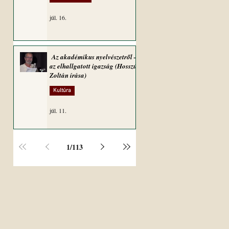
júl. 16.
Az akadémikus nyelvészetről –
az elhallgatott igazság (Hosszú
Zoltán írása)
Kultúra
júl. 11.
1
/
113