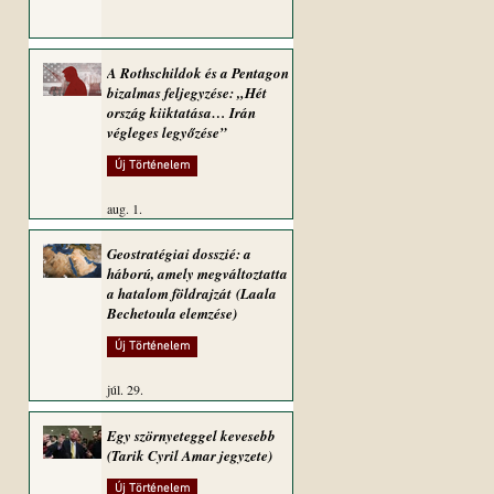
A Rothschildok és a Pentagon
bizalmas feljegyzése: „Hét
ország kiiktatása… Irán
végleges legyőzése”
Új Történelem
aug. 1.
Geostratégiai dosszié: a
háború, amely megváltoztatta
a hatalom földrajzát (Laala
Bechetoula elemzése)
Új Történelem
júl. 29.
Egy szörnyeteggel kevesebb
(Tarik Cyril Amar jegyzete)
Új Történelem