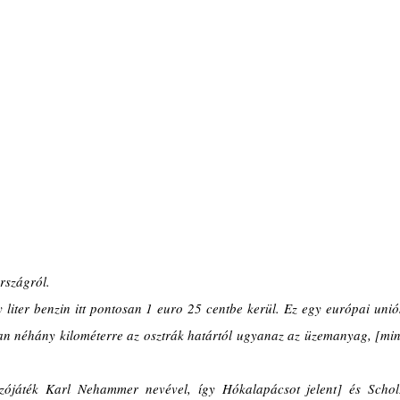
szágról. 
 liter benzin itt pontosan 1 euro 25 centbe kerül. Ez egy európai uniós
an néhány kilométerre az osztrák határtól ugyanaz az üzemanyag, [mint
ójáték Karl Nehammer nevével, így Hókalapácsot jelent] és Scholz