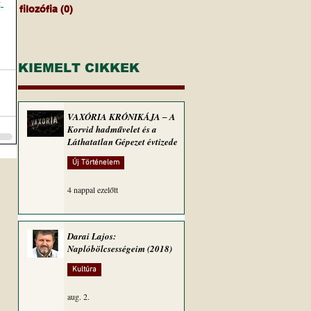
 
filozófia
(0)
0 bejegyzés
KIEMELT CIKKEK
VAXÓRIA KRÓNIKÁJA ‒ A
Korvid hadművelet és a
Láthatatlan Gépezet évtizede
Új Történelem
4 nappal ezelőtt
Darai Lajos:
Naplóbölcsességeim (2018)
Kultúra
aug. 2.