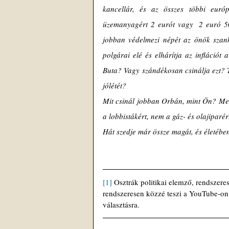
kancellár, és az összes többi euró
üzemanyagért 2 eurót vagy  2 euró 50
jobban védelmezi népét az önök szank
polgárai elé és elhárítja az infláció
Buta? Vagy szándékosan csinálja ezt? T
jólétét?
Mit csinál jobban Orbán, mint Ön? Meg
a lobbistákért, nem a gáz- és olajiparé
Hát szedje már össze magát, és életébe
[1]
 Osztrák politikai elemző, rendszere
rendszeresen közzé teszi a YouTube-on. 
választásra. 