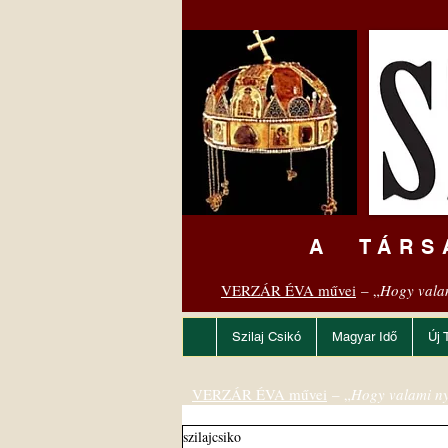
A TÁRS
VERZÁR ÉVA művei
– „
Hogy vala
Szilaj Csikó
Magyar Idő
Új 
VERZÁR ÉVA művei
– „
Hogy valami ny
szilajcsiko