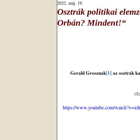
2022. máj. 19.
Osztrák politikai elem
Orbán? Mindent!“
Gerald Grosznak
[1]
 az osztrák k
(S
https://www.youtube.com/watch?v=x