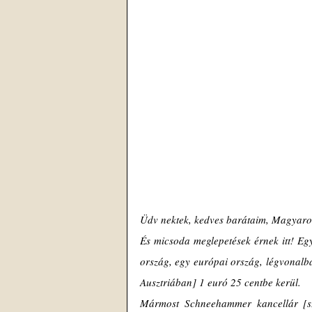
Üdv nektek, kedves barátaim, Magyaror
És micsoda meglepetések érnek itt! Egy
ország, egy európai ország, légvonalb
Ausztriában] 1 euró 25 centbe kerül. 
Mármost Schneehammer kancellár [sz