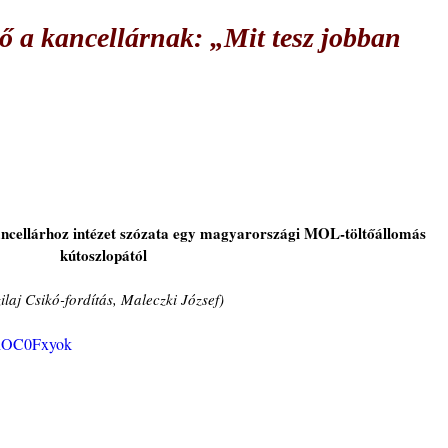
ző a kancellárnak: „Mit tesz jobban
ancellárhoz intézet szózata egy magyarországi MOL-töltőállomás 
kútoszlopától
zilaj Csikó-fordítás, Maleczki József)
ihOC0Fxyok