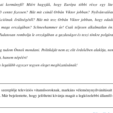
pai kormányfő! Miért hagyják, hogy Európa többi része egy liter
 centet fizessen? Hát mit csinál Orbán Viktor jobban? Nyilvánvalóan
cióinak őrültségétől? Hát mit tesz Orbán Viktor jobban, hogy odaáll
t a maga országában? Schneehammer úr! Csak teljesen alkalmatlan ön?
udatosan rombolja le országában a gazdaságot és teszi tönkre polgárai
 tudom Önnek mondani. Politikáját nem az elit érdekében alakítja, nem
rt, hanem népéért!
n legalább egyszer tegyen eleget megbízatásának!
s szereplője televíziós vitaműsoroknak, markáns véleménynyilvánításait 
Már bejelentette, hogy jelöltetni kívánja magát a legközelebbi államfő-