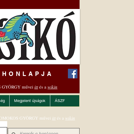
 HONLAPJA
 GYÖRGY művei
itt
és a
wikin
ség
Megjelent újságok
ÁSZF
OMOKOS GYÖRGY művei
itt
és a
wikin