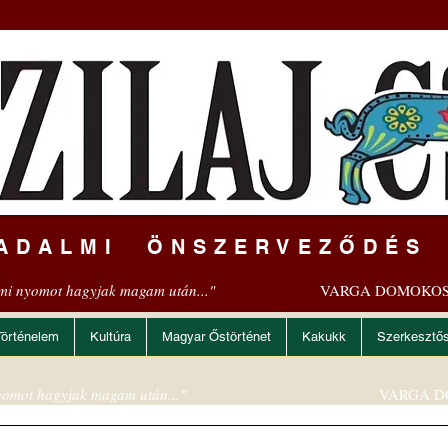
ADALMI ÖNSZERVEZŐDÉS
mi nyomot hagyjak magam után..."
VARGA DOMOKOS
Történelem
Kultúra
Magyar Őstörténet
Kakukk
Szerkesztő
omot hagyjak magam után..."
VARGA D